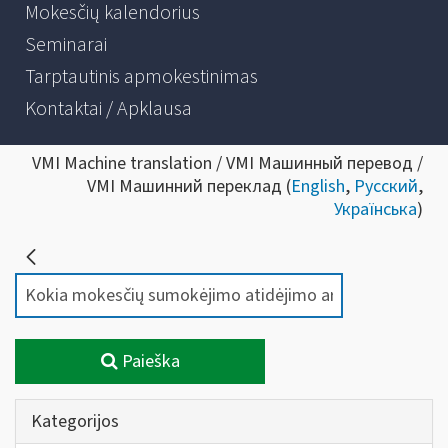
Mokesčių kalendorius
Seminarai
Tarptautinis apmokestinimas
Kontaktai / Apklausa
VMI Machine translation / VMI Машинный перевод /
VMI Машинний переклад (
English
,
Русский
,
Українська
)
Paieška
Kategorijos