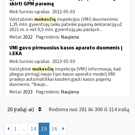
skirti GPM paramą
Web turinio sąrašas
2022-05-03
Valstybinės
mokesčių
inspekcijos (VMI) duomenimis
1,35 mln. gyventojų laiku pateikė pajamų deklaraciją už
2021 m. o net 0,5 mln. gyventojų jau paskyrė...
Metai:
2022
Pagrindinis:
Naujiena
VMI gavo pirmuosius kasos aparato duomenis į
i.EKA
Web turinio sąrašas
2023-05-03
Valstybinė
mokesčių
inspekcija (VMI) informuoja, kad
įdiegus pirmąjį naujo tipo kasos aparato modelį VMI
pradėjo automatiškai kasdien gauti kasos pajamų
duomenis. “Naujo...
Metai:
2023
Pagrindinis:
Naujiena
20 Įrašų(-ai)
Rodoma nuo 281 iki 300 iš 314 irašų.
1
...
14
15
16