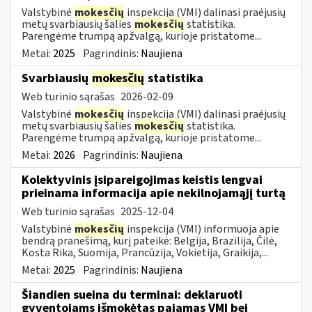
Valstybinė
mokesčių
inspekcija (VMI) dalinasi praėjusių
metų svarbiausių šalies
mokesčių
statistika.
Parengėme trumpą apžvalgą, kurioje pristatome...
Metai:
2025
Pagrindinis:
Naujiena
Svarbiausių
mokesčių
statistika
Web turinio sąrašas
2026-02-09
Valstybinė
mokesčių
inspekcija (VMI) dalinasi praėjusių
metų svarbiausių šalies
mokesčių
statistika.
Parengėme trumpą apžvalgą, kurioje pristatome...
Metai:
2026
Pagrindinis:
Naujiena
Kolektyvinis įsipareigojimas keistis lengvai
prieinama informacija apie nekilnojamąjį turtą
Web turinio sąrašas
2025-12-04
Valstybinė
mokesčių
inspekcija (VMI) informuoja apie
bendrą pranešimą, kurį pateikė: Belgija, Brazilija, Čilė,
Kosta Rika, Suomija, Prancūzija, Vokietija, Graikija,...
Metai:
2025
Pagrindinis:
Naujiena
Šiandien sueina du terminai: deklaruoti
gyventojams išmokėtas pajamas VMI bei