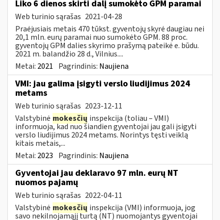
Liko 6 dienos skirti dalį sumokėto GPM paramai
Web turinio sąrašas
2021-04-28
Praėjusiais metais 470 tūkst. gyventojų skyrė daugiau nei
20,1 mln. eurų paramai nuo sumokėto GPM. 88 proc.
gyventojų GPM dalies skyrimo prašymą pateikė e. būdu.
2021 m. balandžio 28 d., Vilnius....
Metai:
2021
Pagrindinis:
Naujiena
VMI: jau galima įsigyti verslo liudijimus 2024
metams
Web turinio sąrašas
2023-12-11
Valstybinė
mokesčių
inspekcija (toliau – VMI)
informuoja, kad nuo šiandien gyventojai jau gali įsigyti
verslo liudijimus 2024 metams. Norintys tęsti veiklą
kitais metais,...
Metai:
2023
Pagrindinis:
Naujiena
Gyventojai jau deklaravo 97 mln. eurų NT
nuomos pajamų
Web turinio sąrašas
2022-04-11
Valstybinė
mokesčių
inspekcija (VMI) informuoja, jog
savo nekilnojamąjį turtą (NT) nuomojantys gyventojai