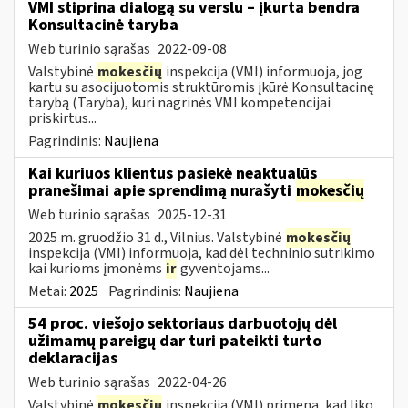
VMI stiprina dialogą su verslu – įkurta bendra
Konsultacinė taryba
Web turinio sąrašas
2022-09-08
Valstybinė
mokesčių
inspekcija (VMI) informuoja, jog
kartu su asocijuotomis struktūromis įkūrė Konsultacinę
tarybą (Taryba), kuri nagrinės VMI kompetencijai
priskirtus...
Pagrindinis:
Naujiena
Kai kuriuos klientus pasiekė neaktualūs
pranešimai apie sprendimą nurašyti
mokesčių
Web turinio sąrašas
2025-12-31
2025 m. gruodžio 31 d., Vilnius. Valstybinė
mokesčių
inspekcija (VMI) informuoja, kad dėl techninio sutrikimo
kai kurioms įmonėms
ir
gyventojams...
Metai:
2025
Pagrindinis:
Naujiena
54 proc. viešojo sektoriaus darbuotojų dėl
užimamų pareigų dar turi pateikti turto
deklaracijas
Web turinio sąrašas
2022-04-26
Valstybinė
mokesčių
inspekcija (VMI) primena, kad liko