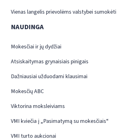
Vienas langelis prievolėms valstybei sumokėti
NAUDINGA
Mokesčiai ir jų dydžiai
Atsiskaitymas grynaisiais pinigais
Dažniausiai užduodami klausimai
Mokesčių ABC
Viktorina moksleiviams
VMI kviečia į „Pasimatymą su mokesčiais“
VMI turto aukcionai