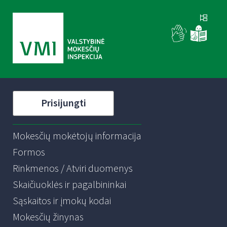
Prisijungti
Mokesčių mokėtojų informacija
Formos
Rinkmenos / Atviri duomenys
Skaičiuoklės ir pagalbininkai
Sąskaitos ir įmokų kodai
Mokesčių žinynas