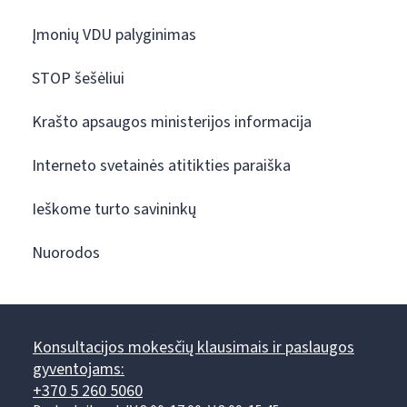
Įmonių VDU palyginimas
STOP šešėliui
Krašto apsaugos ministerijos informacija
Interneto svetainės atitikties paraiška
Ieškome turto savininkų
Nuorodos
Konsultacijos mokesčių klausimais ir paslaugos
gyventojams:
+370 5 260 5060