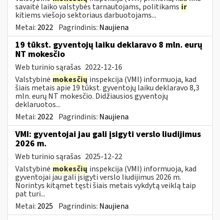
savaitė laiko valstybės tarnautojams, politikams
ir
kitiems viešojo sektoriaus darbuotojams...
Metai:
2022
Pagrindinis:
Naujiena
19 tūkst. gyventojų laiku deklaravo 8 mln. eurų
NT mokesčio
Web turinio sąrašas
2022-12-16
Valstybinė
mokesčių
inspekcija (VMI) informuoja, kad
šiais metais apie 19 tūkst. gyventojų laiku deklaravo 8,3
mln. eurų NT mokesčio. Didžiausios gyventojų
deklaruotos...
Metai:
2022
Pagrindinis:
Naujiena
VMI: gyventojai jau gali įsigyti verslo liudijimus
2026 m.
Web turinio sąrašas
2025-12-22
Valstybinė
mokesčių
inspekcija (VMI) informuoja, kad
gyventojai jau gali įsigyti verslo liudijimus 2026 m.
Norintys kitąmet tęsti šiais metais vykdytą veiklą taip
pat turi...
Metai:
2025
Pagrindinis:
Naujiena