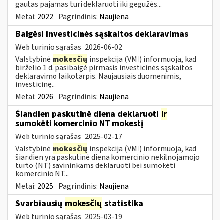
gautas pajamas turi deklaruoti iki gegužės...
Metai:
2022
Pagrindinis:
Naujiena
Baigėsi investicinės sąskaitos deklaravimas
Web turinio sąrašas
2026-06-02
Valstybinė
mokesčių
inspekcija (VMI) informuoja, kad
birželio 1 d. pasibaigė pirmasis investicinės sąskaitos
deklaravimo laikotarpis. Naujausiais duomenimis,
investicinę...
Metai:
2026
Pagrindinis:
Naujiena
Šiandien paskutinė diena deklaruoti
ir
sumokėti komercinio NT mokestį
Web turinio sąrašas
2025-02-17
Valstybinė
mokesčių
inspekcija (VMI) informuoja, kad
šiandien yra paskutinė diena komercinio nekilnojamojo
turto (NT) savininkams deklaruoti bei sumokėti
komercinio NT...
Metai:
2025
Pagrindinis:
Naujiena
Svarbiausių
mokesčių
statistika
Web turinio sąrašas
2025-03-19