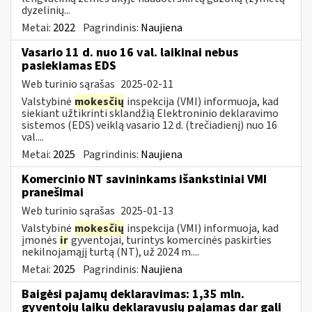
dyzelinių...
Metai:
2022
Pagrindinis:
Naujiena
Vasario 11 d. nuo 16 val. laikinai nebus
pasiekiamas EDS
Web turinio sąrašas
2025-02-11
Valstybinė
mokesčių
inspekcija (VMI) informuoja, kad
siekiant užtikrinti sklandžią Elektroninio deklaravimo
sistemos (EDS) veiklą vasario 12 d. (trečiadienį) nuo 16
val....
Metai:
2025
Pagrindinis:
Naujiena
Komercinio NT savininkams išankstiniai VMI
pranešimai
Web turinio sąrašas
2025-01-13
Valstybinė
mokesčių
inspekcija (VMI) informuoja, kad
įmonės
ir
gyventojai, turintys komercinės paskirties
nekilnojamąjį turtą (NT), už 2024 m....
Metai:
2025
Pagrindinis:
Naujiena
Baigėsi pajamų deklaravimas: 1,35 mln.
gyventojų laiku deklaravusių pajamas dar gali