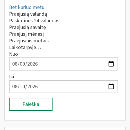
Bet kuriuo metu
Praėjusią valandą
Paskutines 24 valandas
Praėjusią savaitę
Praėjusį mėnesį
Praėjusiais metais
Laikotarpyje…
Nuo
Iki
Paieška