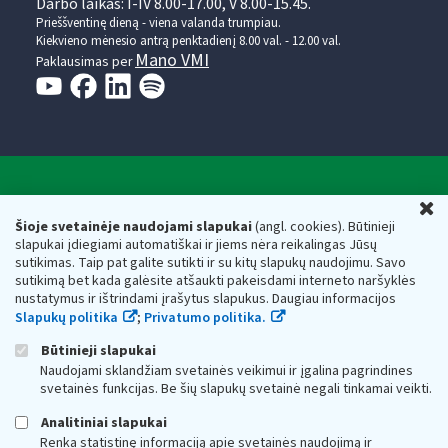
Darbo laikas: I-IV 8.00-17.00, V 8.00-15.45.
Prieššventinę dieną - viena valanda trumpiau.
Kiekvieno mėnesio antrą penktadienį 8.00 val. - 12.00 val.
Mano VMI
Paklausimas per
Valstybinė mokesčių inspekcija prie Lietuvos
U
Respublikos finansų ministerijos
Šioje svetainėje naudojami slapukai
(angl. cookies). Būtinieji
slapukai įdiegiami automatiškai ir jiems nėra reikalingas Jūsų
Biudžetinė įstaiga. Juridinio asmens kodas — 188659752,
sutikimas. Taip pat galite sutikti ir su kitų slapukų naudojimu. Savo
adresas: Vasario 16-osios g. 14, 01107 Vilnius, Lietuva, el.paštas:
sutikimą bet kada galėsite atšaukti pakeisdami interneto naršyklės
vmi@vmi.lt
, E. pristatymo dėžutės adresas 188659752
nustatymus ir ištrindami įrašytus slapukus. Daugiau informacijos
Duomenys apie Valstybinę mokesčių inspekciją prie Lietuvos
Slapukų politika
;
Privatumo politika.
Respublikos finansų ministerijos kaupiami ir saugomi Juridinių
asmenų registre
Būtinieji slapukai
Naudojami sklandžiam svetainės veikimui ir įgalina pagrindines
svetainės funkcijas. Be šių slapukų svetainė negali tinkamai veikti.
Analitiniai slapukai
Renka statistinę informaciją apie svetainės naudojimą ir