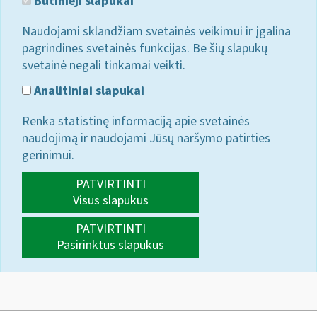
Būtinieji slapukai
Naudojami sklandžiam svetainės veikimui ir įgalina
pagrindines svetainės funkcijas. Be šių slapukų
svetainė negali tinkamai veikti.
Analitiniai slapukai
Renka statistinę informaciją apie svetainės
naudojimą ir naudojami Jūsų naršymo patirties
gerinimui.
PATVIRTINTI
Visus slapukus
PATVIRTINTI
Pasirinktus slapukus