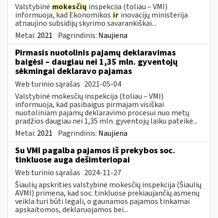
Valstybinė
mokesčių
inspekcija (toliau – VMI)
informuoja, kad Ekonomikos
ir
inovacijų ministerija
atnaujino subsidijų skyrimo savarankiškai...
Metai:
2021
Pagrindinis:
Naujiena
Pirmasis nuotolinis pajamų deklaravimas
baigėsi – daugiau nei 1,35 mln. gyventojų
sėkmingai deklaravo pajamas
Web turinio sąrašas
2021-05-04
Valstybinė mokesčių inspekcija (toliau – VMI)
informuoja, kad pasibaigus pirmajam visiškai
nuotoliniam pajamų deklaravimo procesui nuo metų
pradžios daugiau nei 1,35 mln. gyventojų laiku pateikė...
Metai:
2021
Pagrindinis:
Naujiena
Su VMI pagalba pajamos iš prekybos soc.
tinkluose auga dešimteriopai
Web turinio sąrašas
2024-11-27
Šiaulių apskrities valstybinė mokesčių inspekcija (Šiaulių
AVMI) primena, kad soc. tinkluose prekiaujančių asmenų
veikla turi būti legali, o gaunamos pajamos tinkamai
apskaitomos, deklaruojamos bei...