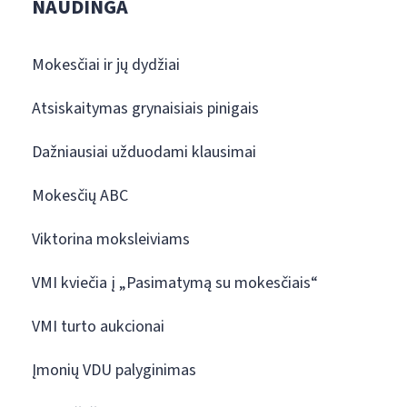
NAUDINGA
Mokesčiai ir jų dydžiai
Atsiskaitymas grynaisiais pinigais
Dažniausiai užduodami klausimai
Mokesčių ABC
Viktorina moksleiviams
VMI kviečia į „Pasimatymą su mokesčiais“
VMI turto aukcionai
Įmonių VDU palyginimas