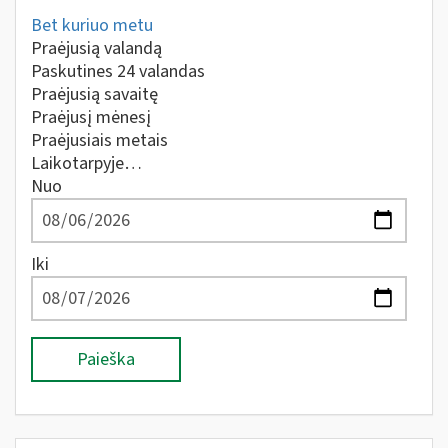
Bet kuriuo metu
Praėjusią valandą
Paskutines 24 valandas
Praėjusią savaitę
Praėjusį mėnesį
Praėjusiais metais
Laikotarpyje…
Nuo
Iki
Paieška