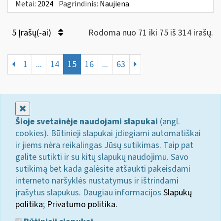
Metai:
2024
Pagrindinis:
Naujiena
5 Įrašų(-ai)
Rodoma nuo 71 iki 75 iš 314 irašų.
1
...
14
15
16
...
63
Uždaryti
Šioje svetainėje naudojami slapukai
(angl.
cookies). Būtinieji slapukai įdiegiami automatiškai
ir jiems nėra reikalingas Jūsų sutikimas. Taip pat
galite sutikti ir su kitų slapukų naudojimu. Savo
sutikimą bet kada galėsite atšaukti pakeisdami
interneto naršyklės nustatymus ir ištrindami
įrašytus slapukus. Daugiau informacijos
Slapukų
politika
;
Privatumo politika.