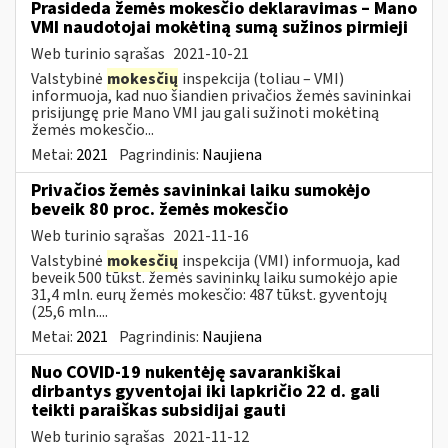
Prasideda žemės mokesčio deklaravimas – Mano
VMI naudotojai mokėtiną sumą sužinos pirmieji
Web turinio sąrašas
2021-10-21
Valstybinė
mokesčių
inspekcija (toliau – VMI)
informuoja, kad nuo šiandien privačios žemės savininkai
prisijungę prie Mano VMI jau gali sužinoti mokėtiną
žemės mokesčio...
Metai:
2021
Pagrindinis:
Naujiena
Privačios žemės savininkai laiku sumokėjo
beveik 80 proc. žemės mokesčio
Web turinio sąrašas
2021-11-16
Valstybinė
mokesčių
inspekcija (VMI) informuoja, kad
beveik 500 tūkst. žemės savininkų laiku sumokėjo apie
31,4 mln. eurų žemės mokesčio: 487 tūkst. gyventojų
(25,6 mln....
Metai:
2021
Pagrindinis:
Naujiena
Nuo COVID-19 nukentėję savarankiškai
dirbantys gyventojai iki lapkričio 22 d. gali
teikti paraiškas subsidijai gauti
Web turinio sąrašas
2021-11-12