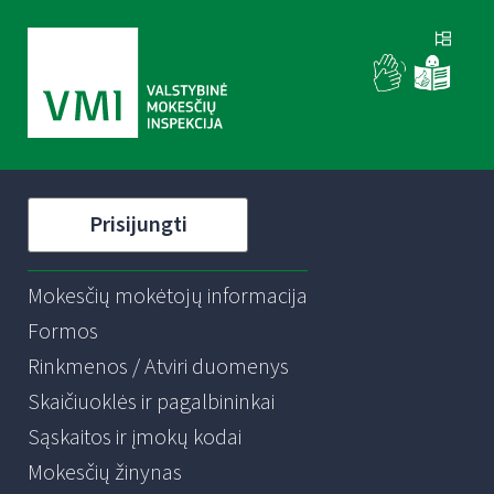
Prisijungti
Mokesčių mokėtojų informacija
Formos
Rinkmenos / Atviri duomenys
Skaičiuoklės ir pagalbininkai
Sąskaitos ir įmokų kodai
Mokesčių žinynas