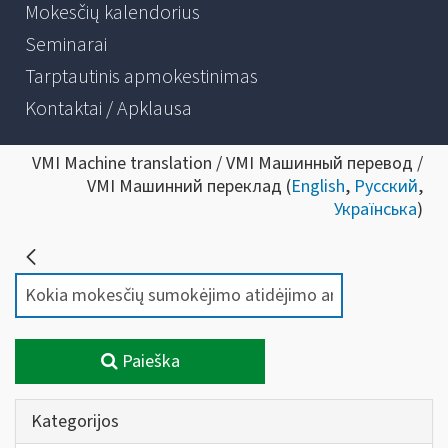
Mokesčių kalendorius
Seminarai
Tarptautinis apmokestinimas
Kontaktai / Apklausa
VMI Machine translation / VMI Машинный перевод /
VMI Машинний переклад (
English
,
Русский
,
Українська
)
Paieška
Kategorijos