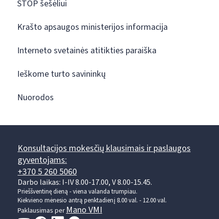
STOP šešėliui
Krašto apsaugos ministerijos informacija
Interneto svetainės atitikties paraiška
Ieškome turto savininkų
Nuorodos
Konsultacijos mokesčių klausimais ir paslaugos
gyventojams:
+370 5 260 5060
Darbo laikas: I-IV 8.00-17.00, V 8.00-15.45.
Prieššventinę dieną - viena valanda trumpiau.
Kiekvieno mėnesio antrą penktadienį 8.00 val. - 12.00 val.
Mano VMI
Paklausimas per