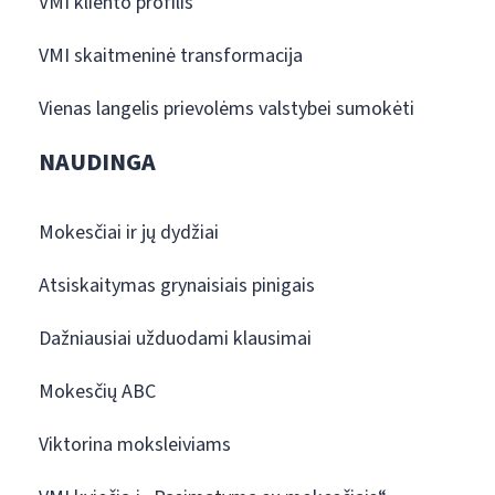
VMI kliento profilis
VMI skaitmeninė transformacija
Vienas langelis prievolėms valstybei sumokėti
NAUDINGA
Mokesčiai ir jų dydžiai
Atsiskaitymas grynaisiais pinigais
Dažniausiai užduodami klausimai
Mokesčių ABC
Viktorina moksleiviams