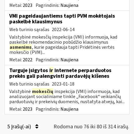
Metai:
2023
Pagrindinis:
Naujiena
VMI pageidaujantiems tapti PVM mokėtojais
paskelbė klausimynus
Web turinio sąrašas
2022-06-14
Valstybinė mokesčių inspekcija (VMI) informuoja, kad
paskelbė rekomendacinio pobūdžio klausimynus
asmenims
, kurie pageidauja tapti Pridėtinės vertės
mokesčio (PVM)...
Metai:
2022
Pagrindinis:
Naujiena
Turguje įsigytos
ir
internete perparduotos
prekės gali palengvinti pardavėjų kišenes
Web turinio sąrašas
2023-01-18
Valstybinė
mokesčių
inspekcija (VMI) informuoja, kad
analizuojant socialiniame tinkle „Facebook“ veikiančių
parduotuvių ir prekeivių duomenis, nustatyta atvejų, kai...
Metai:
2023
Pagrindinis:
Naujiena
5 Įrašų(-ai)
Rodoma nuo 76 iki 80 iš 314 irašų.