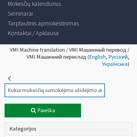
Mokesčių kalendorius
Seminarai
Tarptautinis apmokestinimas
Kontaktai / Apklausa
VMI Machine translation / VMI Машинный перевод /
VMI Машинний переклад (
English
,
Русский
,
Українська
)
Paieška
Kategorijos