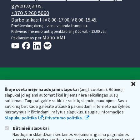
gyventojams:
+370 5 260 5060
Darbo laikas: I-IV 8.00-17.00, V 8.00-15.45.
Prieššventinę dieną - viena valanda trumpiau.
Kiekvieno mėnesio antrą penktadienį 8.00 val. - 12.00 val.
Mano VMI
Paklausimas per
Valstybinė mokesčių inspekcija prie Lietuvos
U
Respublikos finansų ministerijos
Šioje svetainėje naudojami slapukai
(angl. cookies). Būtinieji
slapukai įdiegiami automatiškai ir jiems nėra reikalingas Jūsų
Biudžetinė įstaiga. Juridinio asmens kodas — 188659752,
sutikimas. Taip pat galite sutikti ir su kitų slapukų naudojimu. Savo
adresas: Vasario 16-osios g. 14, 01107 Vilnius, Lietuva, el.paštas:
sutikimą bet kada galėsite atšaukti pakeisdami interneto naršyklės
vmi@vmi.lt
, E. pristatymo dėžutės adresas 188659752
nustatymus ir ištrindami įrašytus slapukus. Daugiau informacijos
Duomenys apie Valstybinę mokesčių inspekciją prie Lietuvos
Slapukų politika
;
Privatumo politika.
Respublikos finansų ministerijos kaupiami ir saugomi Juridinių
asmenų registre
Būtinieji slapukai
Naudojami sklandžiam svetainės veikimui ir įgalina pagrindines