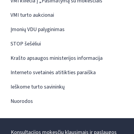
VMI kviečia į „Pasimatymą su mokesčiais“
VMI turto aukcionai
Įmonių VDU palyginimas
STOP šešėliui
Krašto apsaugos ministerijos informacija
Interneto svetainės atitikties paraiška
Ieškome turto savininkų
Nuorodos
Konsultacijos mokesčių klausimais ir paslaugos