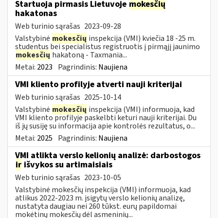
Startuoja pirmasis Lietuvoje
mokesčių
hakatonas
Web turinio sąrašas
2023-09-28
Valstybinė
mokesčių
inspekcija (VMI) kviečia 18 -25 m.
studentus bei specialistus registruotis į pirmąjį jaunimo
mokesčių
hakatoną - Taxmania...
Metai:
2023
Pagrindinis:
Naujiena
VMI kliento profilyje atverti nauji kriterijai
Web turinio sąrašas
2025-10-14
Valstybinė
mokesčių
inspekcija (VMI) informuoja, kad
VMI kliento profilyje paskelbti keturi nauji kriterijai. Du
iš jų susiję su informacija apie kontrolės rezultatus, o...
Metai:
2025
Pagrindinis:
Naujiena
VMI atlikta verslo kelionių analizė: darbostogos
ir
išvykos su artimaisiais
Web turinio sąrašas
2023-10-05
Valstybinė mokesčių inspekcija (VMI) informuoja, kad
atlikus 2022-2023 m. įsigytų verslo kelionių analizę,
nustatyta daugiau nei 260 tūkst. eurų papildomai
mokėtinų mokesčių dėl asmeninių...