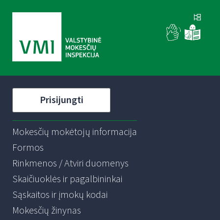
Prisijungti
Mokesčių mokėtojų informacija
Formos
Rinkmenos / Atviri duomenys
Skaičiuoklės ir pagalbininkai
Sąskaitos ir įmokų kodai
Mokesčių žinynas