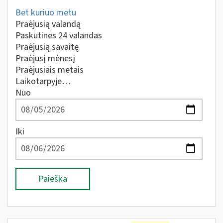
Bet kuriuo metu
Praėjusią valandą
Paskutines 24 valandas
Praėjusią savaitę
Praėjusį mėnesį
Praėjusiais metais
Laikotarpyje…
Nuo
Iki
Paieška