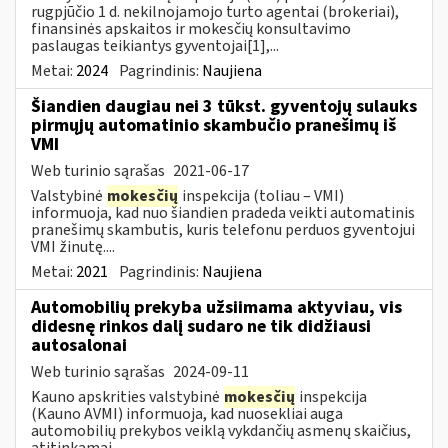
rugpjūčio 1 d. nekilnojamojo turto agentai (brokeriai),
finansinės apskaitos ir mokesčių konsultavimo
paslaugas teikiantys gyventojai[1],...
Metai:
2024
Pagrindinis:
Naujiena
Šiandien daugiau nei 3 tūkst. gyventojų sulauks
pirmųjų automatinio skambučio pranešimų iš
VMI
Web turinio sąrašas
2021-06-17
Valstybinė
mokesčių
inspekcija (toliau – VMI)
informuoja, kad nuo šiandien pradeda veikti automatinis
pranešimų skambutis, kuris telefonu perduos gyventojui
VMI žinutę....
Metai:
2021
Pagrindinis:
Naujiena
Automobilių prekyba užsiimama aktyviau, vis
didesnę rinkos dalį sudaro ne tik didžiausi
autosalonai
Web turinio sąrašas
2024-09-11
Kauno apskrities valstybinė
mokesčių
inspekcija
(Kauno AVMI) informuoja, kad nuosekliai auga
automobilių prekybos veiklą vykdančių asmenų skaičius,
atitinkamai –...