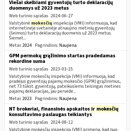
Viešai skelbiami gyventojų turto deklaracijų
duomenys už 2023 metus
Web turinio sąrašas
2024-06-27
Valstybinė
mokesčių
inspekcija (VMI) informuoja, kad
internetinėje svetainėje atnaujino metinių gyventojų
(šeimos) turto deklaracijų duomenis už 2023 metus.
Šiemet...
Metai:
2024
Pagrindinis:
Naujiena
GPM permokų grąžinimo startas pradedamas
rekordine suma
Web turinio sąrašas
2023-03-15
Valstybinė mokesčių inspekcija (VMI) informuoja, kad
pradėjus gyventojų pajamų mokesčio (GPM) grąžinimus,
net 73 tūkst. gyventojų, pateikusiems teisingas metines
pajamų deklaracijas, jau pervedė...
Metai:
2023
Pagrindinis:
Naujiena
NT brokeriai, finansinės apskaitos
ir
mokesčių
konsultavimo paslaugas teikiantys
Web turinio sąrašas
2024-08-12
Valstybinė mokesčių inspekcija (VMI) primena, kad nuo