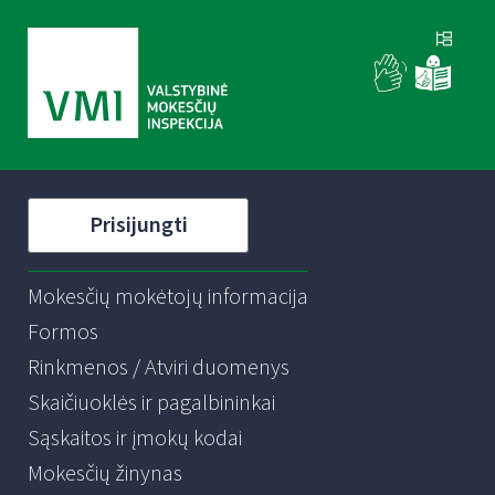
Prisijungti
Mokesčių mokėtojų informacija
Formos
Rinkmenos / Atviri duomenys
Skaičiuoklės ir pagalbininkai
Sąskaitos ir įmokų kodai
Mokesčių žinynas