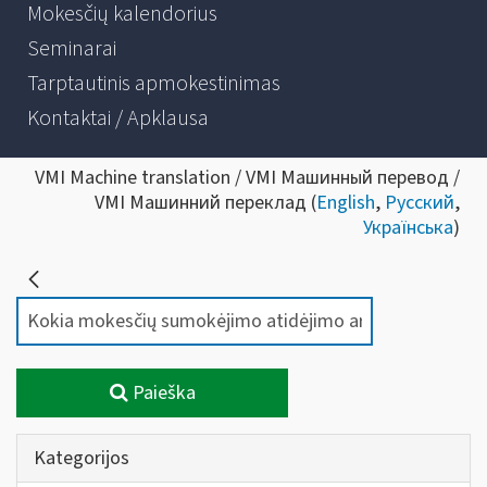
Mokesčių kalendorius
Seminarai
Tarptautinis apmokestinimas
Kontaktai / Apklausa
VMI Machine translation / VMI Машинный перевод /
VMI Машинний переклад (
English
,
Русский
,
Українська
)
Paieška
Kategorijos