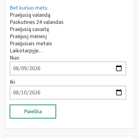
Bet kuriuo metu
Praėjusią valandą
Paskutines 24 valandas
Praėjusią savaitę
Praėjusį mėnesį
Praėjusiais metais
Laikotarpyje…
Nuo
Iki
Paieška