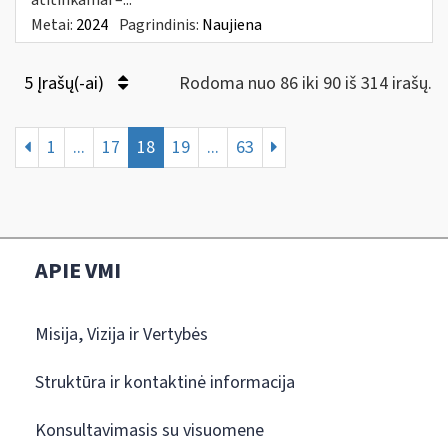
Metai:
2024
Pagrindinis:
Naujiena
5 Įrašų(-ai)
Rodoma nuo 86 iki 90 iš 314 irašų.
1
...
17
18
19
...
63
APIE VMI
Misija, Vizija ir Vertybės
Struktūra ir kontaktinė informacija
Konsultavimasis su visuomene