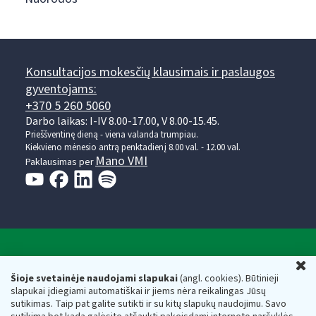
Konsultacijos mokesčių klausimais ir paslaugos
gyventojams:
+370 5 260 5060
Darbo laikas: I-IV 8.00-17.00, V 8.00-15.45.
Prieššventinę dieną - viena valanda trumpiau.
Kiekvieno mėnesio antrą penktadienį 8.00 val. - 12.00 val.
Mano VMI
Paklausimas per
Valstybinė mokesčių inspekcija prie Lietuvos
U
Respublikos finansų ministerijos
Šioje svetainėje naudojami slapukai
(angl. cookies). Būtinieji
slapukai įdiegiami automatiškai ir jiems nėra reikalingas Jūsų
Biudžetinė įstaiga. Juridinio asmens kodas — 188659752,
sutikimas. Taip pat galite sutikti ir su kitų slapukų naudojimu. Savo
adresas: Vasario 16-osios g. 14, 01107 Vilnius, Lietuva, el.paštas: