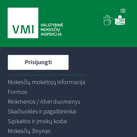
Prisijungti
Mokesčių mokėtojų informacija
Formos
Rinkmenos / Atviri duomenys
Skaičiuoklės ir pagalbininkai
Sąskaitos ir įmokų kodai
Mokesčių žinynas