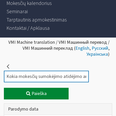
Mokesčių kalendorius
Seminarai
Tarptautinis apmokestinimas
Kontaktai / Apklausa
VMI Machine translation / VMI Машинный перевод /
VMI Машинний переклад (
English
,
Русский
,
Українська
)
Paieška
Parodymo data