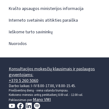
Krašto apsaugos ministerijos informacija
Interneto svetainės atitikties paraiška
Ieškome turto savininkų
Nuorodos
Konsultacijos mokesčių klausimais ir paslaugos
gyventojams:
+370 5 260 5060
Darbo laikas: I-IV 8.00-17.00, V 8.00-15.45.
Prieššventinę dieną - viena valanda trumpiau.
Kiekvieno mėnesio antrą penktadienį 8.00 val. - 12.00 val.
Mano VMI
Paklausimas per