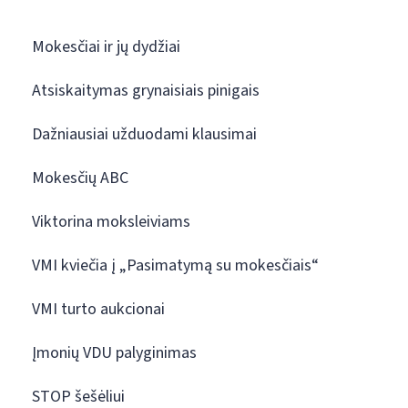
Mokesčiai ir jų dydžiai
Atsiskaitymas grynaisiais pinigais
Dažniausiai užduodami klausimai
Mokesčių ABC
Viktorina moksleiviams
VMI kviečia į „Pasimatymą su mokesčiais“
VMI turto aukcionai
Įmonių VDU palyginimas
STOP šešėliui