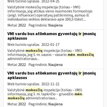
Web turinio sąrašas
2022-04-25
Valstybinė mokesčių inspekcija (toliau – VMI)
informuoja, jog atlikus vieno nuomonės formuotojo
(angl. influencer) operatyvų patikrinimą, asmuo iš
individualios veiklos deklaravo apie 200,5 tūkst....
Metai:
2022
Pagrindinis:
Naujiena
VMI vardu bus atliekamos gyventojų
ir
įmonių
apklausos
Web turinio sąrašas
2022-01-17
Valstybinė
mokesčių
inspekcija (toliau – VMI)
informuoja, jog š. m. sausio – vasario
mėn
.
mokesčių
administratoriaus...
Metai:
2022
Pagrindinis:
Naujiena
VMI vardu bus atliekamos gyventojų
ir
įmonių
apklausos
Web turinio sąrašas
2022-11-21
Valstybinė
mokesčių
inspekcija (toliau – VMI)
informuoja, jog š. m. lapkričio – gruodžio
mėn
.
mokesčių
administratoriaus...
Metai:
2022
Pagrindinis:
Naujiena