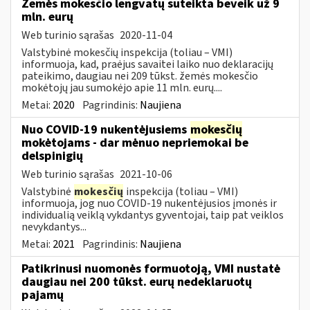
Žemės mokesčio lengvatų suteikta beveik už 9
mln. eurų
Web turinio sąrašas
2020-11-04
Valstybinė mokesčių inspekcija (toliau – VMI)
informuoja, kad, praėjus savaitei laiko nuo deklaracijų
pateikimo, daugiau nei 209 tūkst. žemės mokesčio
mokėtojų jau sumokėjo apie 11 mln. eurų....
Metai:
2020
Pagrindinis:
Naujiena
Nuo COVID-19 nukentėjusiems
mokesčių
mokėtojams - dar mėnuo nepriemokai be
delspinigių
Web turinio sąrašas
2021-10-06
Valstybinė
mokesčių
inspekcija (toliau – VMI)
informuoja, jog nuo COVID-19 nukentėjusios įmonės ir
individualią veiklą vykdantys gyventojai, taip pat veiklos
nevykdantys...
Metai:
2021
Pagrindinis:
Naujiena
Patikrinusi nuomonės formuotoją, VMI nustatė
daugiau nei 200 tūkst. eurų nedeklaruotų
pajamų