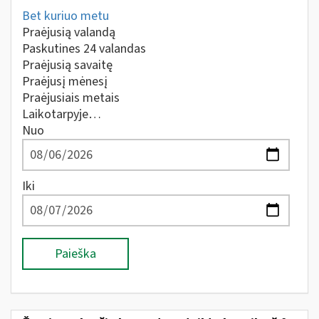
Bet kuriuo metu
Praėjusią valandą
Paskutines 24 valandas
Praėjusią savaitę
Praėjusį mėnesį
Praėjusiais metais
Laikotarpyje…
Nuo
Iki
Paieška