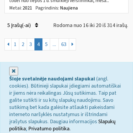
todėl nuo liepos 1 d. smulkieji verslininkai, mėsa...
Metai:
2021
Pagrindinis:
Naujiena
5 Įrašų(-ai)
Rodoma nuo 16 iki 20 iš 314 irašų.
1
2
3
4
5
...
63
Uždaryti
Šioje svetainėje naudojami slapukai
(angl.
cookies). Būtinieji slapukai įdiegiami automatiškai
ir jiems nėra reikalingas Jūsų sutikimas. Taip pat
galite sutikti ir su kitų slapukų naudojimu. Savo
sutikimą bet kada galėsite atšaukti pakeisdami
interneto naršyklės nustatymus ir ištrindami
įrašytus slapukus. Daugiau informacijos
Slapukų
politika
;
Privatumo politika.