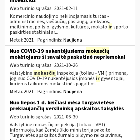
mokesčius
Web turinio sąrašas
2021-02-11
Komercinio naudojimo nekilnojamasis turtas -
administracinės, viešbučių, paslaugų, prekybos,
maitinimo, poilsio, gydymo, kultūros, mokslo
ir
sporto
paskirties statiniai ar...
Metai:
2021
Pagrindinis:
Naujiena
Nuo COVID-19 nukentėjusiems
mokesčių
mokėtojams ši savaitė paskutinė nepriemokai
Web turinio sąrašas
2021-10-26
Valstybinė
mokesčių
inspekcija (toliau – VMI) primena,
jog nuo COVID-19 nukentėjusios įmonės
ir
gyventojai,
kuriems taikomos mokestinės pagalbos...
Metai:
2021
Pagrindinis:
Naujiena
Nuo liepos 1 d. keičiasi mėsa turgavietėse
prekiaujančių verslininkų apskaitos taisyklės
Web turinio sąrašas
2021-06-30
Valstybinė mokesčių inspekcija (toliau – VMI)
informuoja, kad Žemės ūkio ministerija pakeitė
Turgavietės apskaitos žurnalo pildymo reikalavimus,