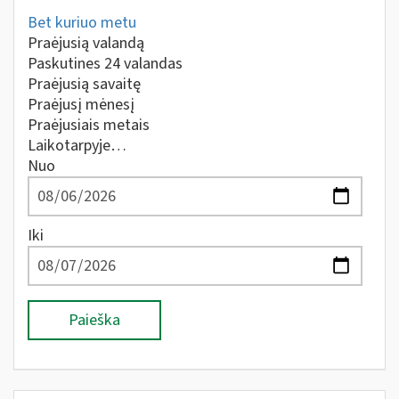
Bet kuriuo metu
Praėjusią valandą
Paskutines 24 valandas
Praėjusią savaitę
Praėjusį mėnesį
Praėjusiais metais
Laikotarpyje…
Nuo
Iki
Paieška