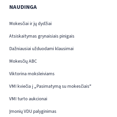
NAUDINGA
Mokesčiai ir jų dydžiai
Atsiskaitymas grynaisiais pinigais
Dažniausiai užduodami klausimai
Mokesčių ABC
Viktorina moksleiviams
VMI kviečia į „Pasimatymą su mokesčiais“
VMI turto aukcionai
Įmonių VDU palyginimas