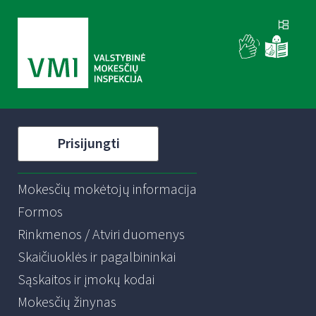
Prisijungti
Mokesčių mokėtojų informacija
Formos
Rinkmenos / Atviri duomenys
Skaičiuoklės ir pagalbininkai
Sąskaitos ir įmokų kodai
Mokesčių žinynas