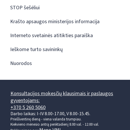
STOP šešėliui
Krašto apsaugos ministerijos informacija
Interneto svetainės atitikties paraiška
Ieškome turto savininkų
Nuorodos
Konsultacijos mokesčių klausimais ir paslaugos
gyventojams:
+370 5 260 5060
Darbo laikas: I-IV 8.00-17.00, V 8.00-15.45.
Prieššventinę dieną - viena valanda trumpiau.
Kiekvieno mėnesio antrą penktadienį 8.00 val. - 12.00 val.