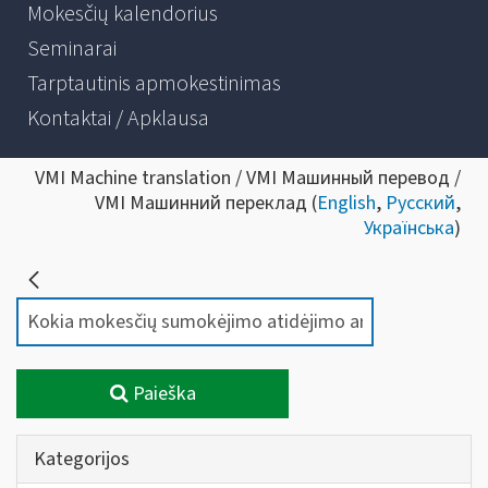
Mokesčių kalendorius
Seminarai
Tarptautinis apmokestinimas
Kontaktai / Apklausa
VMI Machine translation / VMI Машинный перевод /
VMI Машинний переклад (
English
,
Русский
,
Українська
)
Paieška
Kategorijos