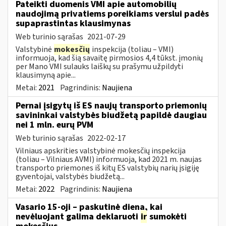
Pateikti duomenis VMI apie automobilių
naudojimą privatiems poreikiams verslui padės
supaprastintas klausimynas
Web turinio sąrašas
2021-07-29
Valstybinė
mokesčių
inspekcija (toliau – VMI)
informuoja, kad šią savaitę pirmosios 4,4 tūkst. įmonių
per Mano VMI sulauks laiškų su prašymu užpildyti
klausimyną apie...
Metai:
2021
Pagrindinis:
Naujiena
Pernai įsigytų iš ES naujų transporto priemonių
savininkai valstybės biudžetą papildė daugiau
nei 1 mln. eurų PVM
Web turinio sąrašas
2022-02-17
Vilniaus apskrities valstybinė mokesčių inspekcija
(toliau – Vilniaus AVMI) informuoja, kad 2021 m. naujas
transporto priemones iš kitų ES valstybių narių įsigiję
gyventojai, valstybės biudžetą...
Metai:
2022
Pagrindinis:
Naujiena
Vasario 15-oji – paskutinė diena, kai
nevėluojant galima deklaruoti
ir
sumokėti