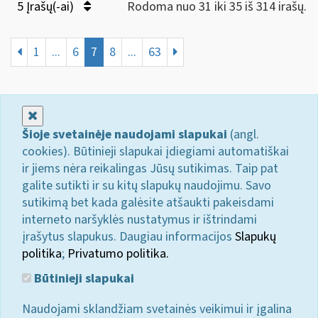
5 Įrašų(-ai)
Rodoma nuo 31 iki 35 iš 314 irašų.
1
...
6
7
8
...
63
Uždaryti
Šioje svetainėje naudojami slapukai
(angl.
cookies). Būtinieji slapukai įdiegiami automatiškai
ir jiems nėra reikalingas Jūsų sutikimas. Taip pat
galite sutikti ir su kitų slapukų naudojimu. Savo
sutikimą bet kada galėsite atšaukti pakeisdami
interneto naršyklės nustatymus ir ištrindami
įrašytus slapukus. Daugiau informacijos
Slapukų
politika
;
Privatumo politika.
Būtinieji slapukai
Naudojami sklandžiam svetainės veikimui ir įgalina