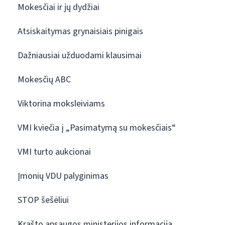
Mokesčiai ir jų dydžiai
Atsiskaitymas grynaisiais pinigais
Dažniausiai užduodami klausimai
Mokesčių ABC
Viktorina moksleiviams
VMI kviečia į „Pasimatymą su mokesčiais“
VMI turto aukcionai
Įmonių VDU palyginimas
STOP šešėliui
Krašto apsaugos ministerijos informacija