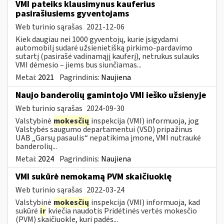
VMI pateiks klausimynus kauferius
pasirašiusiems gyventojams
Web turinio sąrašas
2021-12-06
Kiek daugiau nei 1000 gyventojų, kurie įsigydami
automobilį sudarė užsienietišką pirkimo-pardavimo
sutartį (pasirašė vadinamąjį kauferį), netrukus sulauks
VMI dėmesio – jiems bus siunčiamas...
Metai:
2021
Pagrindinis:
Naujiena
Naujo banderolių gamintojo VMI ieško užsienyje
Web turinio sąrašas
2024-09-30
Valstybinė
mokesčių
inspekcija (VMI) informuoja, jog
Valstybės saugumo departamentui (VSD) pripažinus
UAB „Garsų pasaulis“ nepatikima įmone, VMI nutraukė
banderolių...
Metai:
2024
Pagrindinis:
Naujiena
VMI sukūrė nemokamą PVM skaičiuoklę
Web turinio sąrašas
2022-03-24
Valstybinė
mokesčių
inspekcija (VMI) informuoja, kad
sukūrė
ir
kviečia naudotis Pridėtinės vertės mokesčio
(PVM) skaičiuokle, kuri padės...