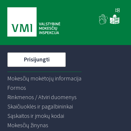
Prisijungti
Mokesčių mokėtojų informacija
Formos
Rinkmenos / Atviri duomenys
Skaičiuoklės ir pagalbininkai
Sąskaitos ir įmokų kodai
Mokesčių žinynas