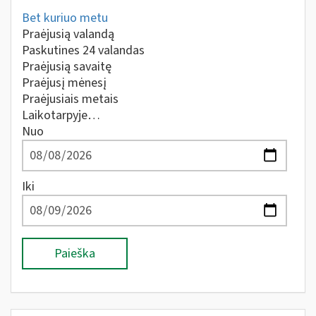
Bet kuriuo metu
Praėjusią valandą
Paskutines 24 valandas
Praėjusią savaitę
Praėjusį mėnesį
Praėjusiais metais
Laikotarpyje…
Nuo
Iki
Paieška