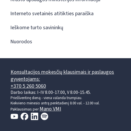
Interneto svetainės atitikties paraiška
Ieškome turto savininkų
Nuorodos
Konsultacijos mokesčių klausimais ir paslaugos
gyventojams:
+370 5 260 5060
Darbo laikas: I-IV 8.00-17.00, V 8.00-15.45.
Prieššventinę dieną - viena valanda trumpiau.
Kiekvieno mėnesio antrą penktadienį 8.00 val. - 12.00 val.
Mano VMI
Paklausimas per