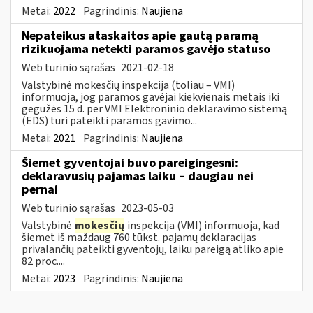
Metai:
2022
Pagrindinis:
Naujiena
Nepateikus ataskaitos apie gautą paramą
rizikuojama netekti paramos gavėjo statuso
Web turinio sąrašas
2021-02-18
Valstybinė mokesčių inspekcija (toliau – VMI)
informuoja, jog paramos gavėjai kiekvienais metais iki
gegužės 15 d. per VMI Elektroninio deklaravimo sistemą
(EDS) turi pateikti paramos gavimo...
Metai:
2021
Pagrindinis:
Naujiena
Šiemet gyventojai buvo pareigingesni:
deklaravusių pajamas laiku – daugiau nei
pernai
Web turinio sąrašas
2023-05-03
Valstybinė
mokesčių
inspekcija (VMI) informuoja, kad
šiemet iš maždaug 760 tūkst. pajamų deklaracijas
privalančių pateikti gyventojų, laiku pareigą atliko apie
82 proc....
Metai:
2023
Pagrindinis:
Naujiena