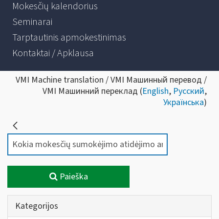
Mokesčių kalendorius
Seminarai
Tarptautinis apmokestinimas
Kontaktai / Apklausa
VMI Machine translation / VMI Машинный перевод /
VMI Машинний переклад (
English
,
Русский
,
Українська
)
Paieška
Kategorijos