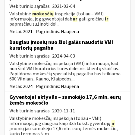
Web turinio sąrašas
2021-03-04
Valstybinė
mokesčių
inspekcija (toliau – VMI)
informuoja, jog gyventojai dab
ar
gali greičiau
ir
paprasčiau sužinoti dėl...
Metai:
2021
Pagrindinis:
Naujiena
Daugiau įmonių nuo šiol galės naudotis VMI
kuratorių pagalba
Web turinio sąrašas
2024-04-03
Valstybinė mokesčių inspekcija (VMI) informuoja, kad
nuo šiol VMI kuratorius turės didesnis klientų skaičius.
Papildoma mokesčių specialistų pagalba bus teikiama
600 Vilniaus, Kauno, Klaipėdos,...
Metai:
2024
Pagrindinis:
Naujiena
Gyventojai aktyvūs – sumokėjo 17,6 mln. eurų
žemės mokesčio
Web turinio sąrašas
2020-11-11
Valstybinė mokesčių inspekcija (toliau – VMI)
informuoja, jog daugiau kaip 335 tūkst. gyventojų
ir
įmonių jau sumokėjo 17,6 mln. eurų žemės mokesčio,
kurio terminas š. m....