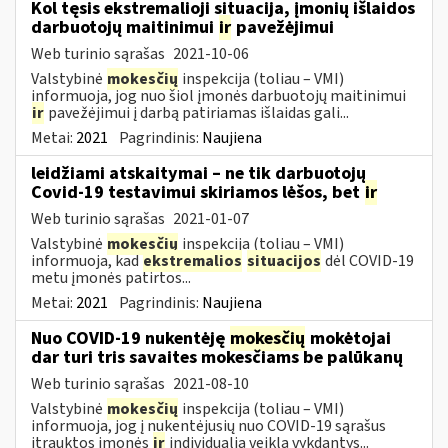
Kol tęsis ekstremalioji situacija, įmonių išlaidos
darbuotojų maitinimui
ir
pavežėjimui
Web turinio sąrašas
2021-10-06
Valstybinė
mokesčių
inspekcija (toliau – VMI)
informuoja, jog nuo šiol įmonės darbuotojų maitinimui
ir
pavežėjimui į darbą patiriamas išlaidas gali...
Metai:
2021
Pagrindinis:
Naujiena
leidžiami atskaitymai – ne tik darbuotojų
Covid-19 testavimui skiriamos lėšos, bet
ir
Web turinio sąrašas
2021-01-07
Valstybinė
mokesčių
inspekcija (toliau – VMI)
informuoja, kad
ekstremalios
situacijos
dėl COVID-19
metu įmonės patirtos...
Metai:
2021
Pagrindinis:
Naujiena
Nuo COVID-19 nukentėję
mokesčių
mokėtojai
dar turi tris savaites mokesčiams be palūkanų
Web turinio sąrašas
2021-08-10
Valstybinė
mokesčių
inspekcija (toliau – VMI)
informuoja, jog į nukentėjusių nuo COVID-19 sąrašus
įtrauktos įmonės
ir
individualią veiklą vykdantys...