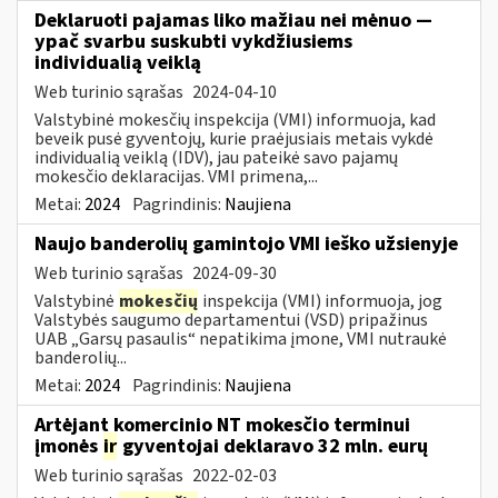
Deklaruoti pajamas liko mažiau nei mėnuo —
ypač svarbu suskubti vykdžiusiems
individualią veiklą
Web turinio sąrašas
2024-04-10
Valstybinė mokesčių inspekcija (VMI) informuoja, kad
beveik pusė gyventojų, kurie praėjusiais metais vykdė
individualią veiklą (IDV), jau pateikė savo pajamų
mokesčio deklaracijas. VMI primena,...
Metai:
2024
Pagrindinis:
Naujiena
Naujo banderolių gamintojo VMI ieško užsienyje
Web turinio sąrašas
2024-09-30
Valstybinė
mokesčių
inspekcija (VMI) informuoja, jog
Valstybės saugumo departamentui (VSD) pripažinus
UAB „Garsų pasaulis“ nepatikima įmone, VMI nutraukė
banderolių...
Metai:
2024
Pagrindinis:
Naujiena
Artėjant komercinio NT mokesčio terminui
įmonės
ir
gyventojai deklaravo 32 mln. eurų
Web turinio sąrašas
2022-02-03