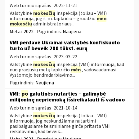
Web turinio sąrašas
2022-11-21
Valstybinė
mokesčių
inspekcija (toliau – VMI)
informuoja, jog š. m. lapkričio – gruodžio
mėn
.
mokesčių
administratoriaus...
Metai:
2022
Pagrindinis:
Naujiena
VMI perdavė Ukrainai valstybės konfiskuoto
turto už beveik 200 tūkst. eurų
Web turinio sąrašas
2023-03-22
Valstybinė
mokesčių
inspekcija (VMI) informuoja, kad
nuo praėjusių metų lapkričio
mėn
., vadovaudamasi
Vystomojo bendradarbiavimo...
Pagrindinis:
Naujiena
VMI:
po
galutinės nutarties – galimybė
milijoninę nepriemoką išsireikalauti iš vadovo
Web turinio sąrašas
2021-10-14
Valstybinė
mokesčių
inspekcija (toliau – VMI)
informuoja, jog neskundžiama nutartimi
pasibaigusiame teisminiame ginče pritarta VMI
reikalavimui, kad beveik...