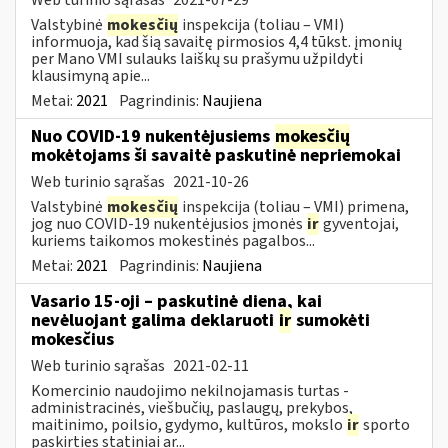
Valstybinė
mokesčių
inspekcija (toliau – VMI)
informuoja, kad šią savaitę pirmosios 4,4 tūkst. įmonių
per Mano VMI sulauks laiškų su prašymu užpildyti
klausimyną apie...
Metai:
2021
Pagrindinis:
Naujiena
Nuo COVID-19 nukentėjusiems
mokesčių
mokėtojams ši savaitė paskutinė nepriemokai
Web turinio sąrašas
2021-10-26
Valstybinė
mokesčių
inspekcija (toliau – VMI) primena,
jog nuo COVID-19 nukentėjusios įmonės
ir
gyventojai,
kuriems taikomos mokestinės pagalbos...
Metai:
2021
Pagrindinis:
Naujiena
Vasario 15-oji – paskutinė diena, kai
nevėluojant galima deklaruoti
ir
sumokėti
mokesčius
Web turinio sąrašas
2021-02-11
Komercinio naudojimo nekilnojamasis turtas -
administracinės, viešbučių, paslaugų, prekybos,
maitinimo, poilsio, gydymo, kultūros, mokslo
ir
sporto
paskirties statiniai ar...