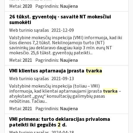
Metai:
2020
Pagrindinis:
Naujiena
26 tūkst. gyventojų - savaitė NT mokesčiui
sumokėti
Web turinio sąrašas
2021-12-09
Valstybinė mokesčių inspekcija (VMI) informuoja, kad iki
šios dienos 7,2 tūkst. Nekilnojamojo turto (NT)
savininkų jau deklaravo daugiau kaip 3 mln. eurų NT
mokesčio. 25,6 tūkst. gyventojų pateikti...
Metai:
2021
Pagrindinis:
Naujiena
VMI klientus aptarnauja įprasta
tvarka
Web turinio sąrašas
2021-09-13
Valstybinė mokesčių inspekcija (toliau – VMI)
informuoja, kad klientai aptarnaujami įprasta
tvarka
–
atvykstant „gyvų“ konsultacijų galimybių pasas
nebūtinas. Tačiau...
Metai:
2021
Pagrindinis:
Naujiena
VMI primena: turto deklaracijas privaloma
pateikti iki gegužės
2
d.
Web turinio sąrašas
2024-04-18