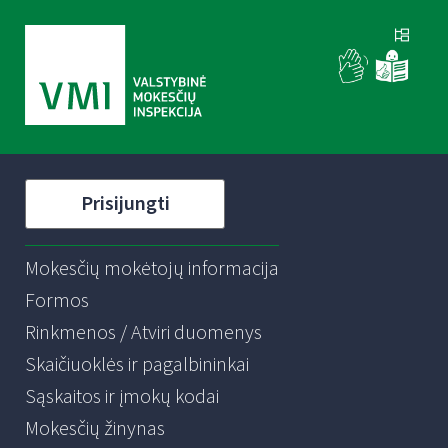
Prisijungti
Mokesčių mokėtojų informacija
Formos
Rinkmenos / Atviri duomenys
Skaičiuoklės ir pagalbininkai
Sąskaitos ir įmokų kodai
Mokesčių žinynas