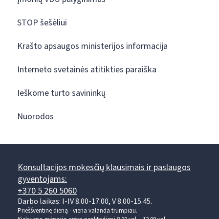
STOP šešėliui
Krašto apsaugos ministerijos informacija
Interneto svetainės atitikties paraiška
Ieškome turto savininkų
Nuorodos
Konsultacijos mokesčių klausimais ir paslaugos
gyventojams:
+370 5 260 5060
Darbo laikas: I-IV 8.00-17.00, V 8.00-15.45.
Prieššventinę dieną - viena valanda trumpiau.