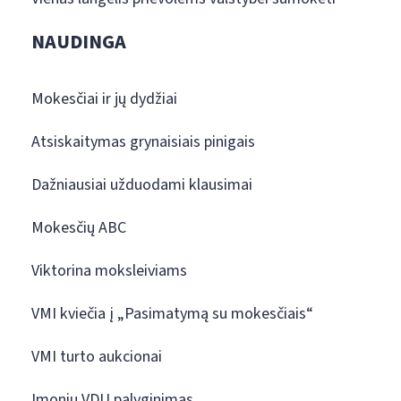
NAUDINGA
Mokesčiai ir jų dydžiai
Atsiskaitymas grynaisiais pinigais
Dažniausiai užduodami klausimai
Mokesčių ABC
Viktorina moksleiviams
VMI kviečia į „Pasimatymą su mokesčiais“
VMI turto aukcionai
Įmonių VDU palyginimas