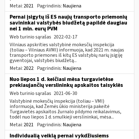
Metai:
2021
Pagrindinis:
Naujiena
Pernai įsigytų iš ES naujų transporto priemonių
savininkai valstybės biudžetą papildė daugiau
nei 1 mln. eurų PVM
Web turinio sąrašas
2022-02-17
Vilniaus apskrities valstybinė mokesčių inspekcija
(toliau – Vilniaus AVMI) informuoja, kad 2021 m. naujas
transporto priemones iš kitų ES valstybių narių įsigiję
gyventojai, valstybės biudžetą...
Metai:
2022
Pagrindinis:
Naujiena
Nuo liepos 1 d. keičiasi mėsa turgavietėse
prekiaujančių verslininkų apskaitos taisyklės
Web turinio sąrašas
2021-06-30
Valstybinė mokesčių inspekcija (toliau – VMI)
informuoja, kad Žemės ūkio ministerija pakeitė
Turgavietės apskaitos žurnalo pildymo reikalavimus,
todėl nuo liepos 1 d. smulkieji verslininkai, mėsa...
Metai:
2021
Pagrindinis:
Naujiena
Individualią veiklą pernai vykdžiusiems