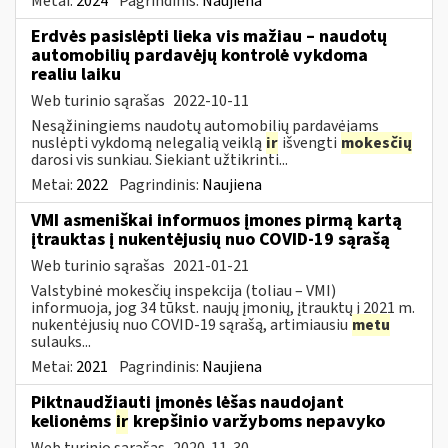
Metai:
2024
Pagrindinis:
Naujiena
Erdvės pasislėpti lieka vis mažiau – naudotų
automobilių pardavėjų kontrolė vykdoma
realiu laiku
Web turinio sąrašas
2022-10-11
Nesąžiningiems naudotų automobilių pardavėjams
nuslėpti vykdomą nelegalią veiklą
ir
išvengti
mokesčių
darosi vis sunkiau. Siekiant užtikrinti...
Metai:
2022
Pagrindinis:
Naujiena
VMI asmeniškai informuos įmones pirmą kartą
įtrauktas į nukentėjusių nuo COVID-19 sąrašą
Web turinio sąrašas
2021-01-21
Valstybinė mokesčių inspekcija (toliau – VMI)
informuoja, jog 34 tūkst. naujų įmonių, įtrauktų į 2021 m.
nukentėjusių nuo COVID-19 sąrašą, artimiausiu
metu
sulauks...
Metai:
2021
Pagrindinis:
Naujiena
Piktnaudžiauti įmonės lėšas naudojant
kelionėms
ir
krepšinio varžyboms nepavyko
Web turinio sąrašas
2020-11-30