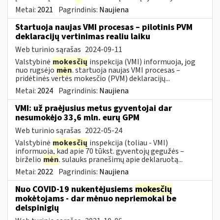
Metai:
2021
Pagrindinis:
Naujiena
Startuoja naujas VMI procesas – pilotinis PVM
deklaracijų vertinimas realiu laiku
Web turinio sąrašas
2024-09-11
Valstybinė
mokesčių
inspekcija (VMI) informuoja, jog
nuo rugsėjo
mėn
. startuoja naujas VMI procesas –
pridėtinės vertės mokesčio (PVM) deklaracijų...
Metai:
2024
Pagrindinis:
Naujiena
VMI: už praėjusius metus gyventojai dar
nesumokėjo 33,6 mln. eurų GPM
Web turinio sąrašas
2022-05-24
Valstybinė
mokesčių
inspekcija (toliau - VMI)
informuoja, kad apie 70 tūkst. gyventojų gegužės –
birželio
mėn
. sulauks pranešimų apie deklaruotą...
Metai:
2022
Pagrindinis:
Naujiena
Nuo COVID-19 nukentėjusiems
mokesčių
mokėtojams - dar mėnuo nepriemokai be
delspinigių