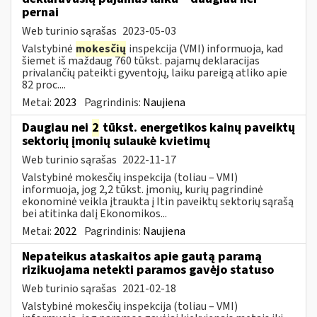
pernai
Web turinio sąrašas
2023-05-03
Valstybinė
mokesčių
inspekcija (VMI) informuoja, kad
šiemet iš maždaug 760 tūkst. pajamų deklaracijas
privalančių pateikti gyventojų, laiku pareigą atliko apie
82 proc....
Metai:
2023
Pagrindinis:
Naujiena
Daugiau nei
2
tūkst. energetikos kainų paveiktų
sektorių įmonių sulaukė kvietimų
Web turinio sąrašas
2022-11-17
Valstybinė mokesčių inspekcija (toliau – VMI)
informuoja, jog 2,2 tūkst. įmonių, kurių pagrindinė
ekonominė veikla įtraukta į Itin paveiktų sektorių sąrašą
bei atitinka dalį Ekonomikos...
Metai:
2022
Pagrindinis:
Naujiena
Nepateikus ataskaitos apie gautą paramą
rizikuojama netekti paramos gavėjo statuso
Web turinio sąrašas
2021-02-18
Valstybinė mokesčių inspekcija (toliau – VMI)