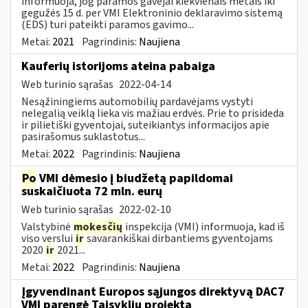
informuoja, jog paramos gavėjai kiekvienais metais iki
gegužės 15 d. per VMI Elektroninio deklaravimo sistemą
(EDS) turi pateikti paramos gavimo...
Metai:
2021
Pagrindinis:
Naujiena
Kauferių istorijoms ateina pabaiga
Web turinio sąrašas
2022-04-14
Nesąžiningiems automobilių pardavėjams vystyti
nelegalią veiklą lieka vis mažiau erdvės. Prie to prisideda
ir pilietiški gyventojai, suteikiantys informacijos apie
pasirašomus suklastotus...
Metai:
2022
Pagrindinis:
Naujiena
Po
VMI dėmesio į biudžetą papildomai
suskaičiuota 72 mln. eurų
Web turinio sąrašas
2022-02-10
Valstybinė
mokesčių
inspekcija (VMI) informuoja, kad iš
viso verslui
ir
savarankiškai dirbantiems gyventojams
2020
ir
2021...
Metai:
2022
Pagrindinis:
Naujiena
Įgyvendinant Europos sąjungos direktyvą DAC7
VMI parengė Taisyklių projektą