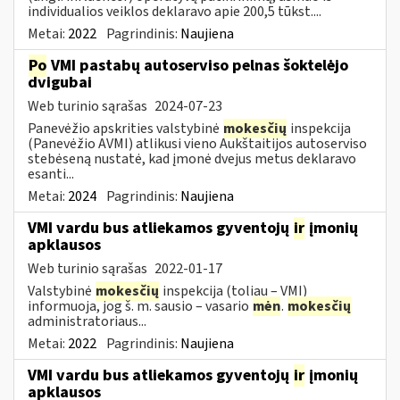
individualios veiklos deklaravo apie 200,5 tūkst....
Metai:
2022
Pagrindinis:
Naujiena
Po
VMI pastabų autoserviso pelnas šoktelėjo
dvigubai
Web turinio sąrašas
2024-07-23
Panevėžio apskrities valstybinė
mokesčių
inspekcija
(Panevėžio AVMI) atlikusi vieno Aukštaitijos autoserviso
stebėseną nustatė, kad įmonė dvejus metus deklaravo
esanti...
Metai:
2024
Pagrindinis:
Naujiena
VMI vardu bus atliekamos gyventojų
ir
įmonių
apklausos
Web turinio sąrašas
2022-01-17
Valstybinė
mokesčių
inspekcija (toliau – VMI)
informuoja, jog š. m. sausio – vasario
mėn
.
mokesčių
administratoriaus...
Metai:
2022
Pagrindinis:
Naujiena
VMI vardu bus atliekamos gyventojų
ir
įmonių
apklausos