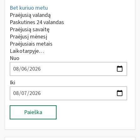
Bet kuriuo metu
Praėjusią valandą
Paskutines 24 valandas
Praėjusią savaitę
Praėjusį mėnesį
Praėjusiais metais
Laikotarpyje…
Nuo
Iki
Paieška