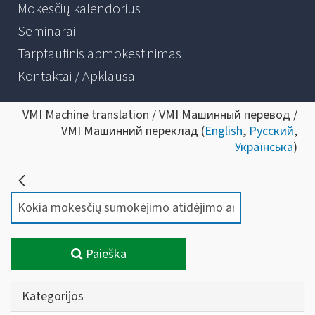
Mokesčių kalendorius
Seminarai
Tarptautinis apmokestinimas
Kontaktai / Apklausa
VMI Machine translation / VMI Машинный перевод /
VMI Машинний переклад (
English
,
Русский
,
Українська
)
Paieška
Kategorijos