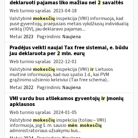
deklaruoti pajamas liko mažiau nei
2
savaitės
Web turinio sąrašas
2023-04-18
Valstybinė
mokesčių
inspekcija (VMI) informuoja, kad
pusė gyventojų, praėjusiais metais vykdžiusių individualią
veiklą (IDV), jau deklaravo pajamas....
Metai:
2023
Pagrindinis:
Naujiena
Pradėjus veikti naujai Tax free sistemai, e. būdu
jau deklaruota per
2
mln. eurų
Web turinio sąrašas
2022-12-01
Valstybinė
mokesčių
inspekcija (VMI)
ir
Lietuvos
muitinė informuoja, kad nuo spalio 1 d., kai PVM
grąžinimo užsienio keleiviui (Tax free schema)...
Metai:
2022
Pagrindinis:
Naujiena
VMI vardu bus atliekamos gyventojų
ir
įmonių
apklausos
Web turinio sąrašas
2024-01-05
Valstybinė
mokesčių
inspekcija (toliau – VMI)
informuoja, jog š. m. sausio
mėn
.
mokesčių
administratoriaus užsakymu bus...