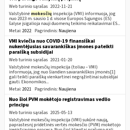
Web turinio sąrašas
2022-11-21
Valstybinė
mokesčių
inspekcija (VMI) informuoja, jog
nuo 2023 m. sausio 1 d. visose Europos Sąjungos (ES)
šalyse įsigalioja nauji duomenų teikimo reikalavimai ES...
Metai:
2022
Pagrindinis:
Naujiena
VMI kviečia nuo COVID-19 finansiškai
nukentėjusias savarankiškas įmones pateikti
paraišką subsidijai
Web turinio sąrašas
2021-01-20
Valstybinė mokesčių inspekcija (toliau – VMI)
informuoja, jog nuo šiandien savarankiškos įmonės[1]
gali teikti paraišką vienkartinei negrąžintinai subsidijai
gauti. Ekonomikos...
Metai:
2021
Pagrindinis:
Naujiena
Nuo šiol PVM mokėtojo registravimas vedlio
principu
Web turinio sąrašas
2025-05-13
Valstybinė mokesčių inspekcija (VMI) sukūrė naują,
paprastesnį pridėtinės vertės mokesčio (PVM) mokėtojo
įregistravimo procesą. Nuo šiol klientai prašymą gali