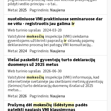
pildyti vedlio principu – o tai...
Metai:
2025
Pagrindinis:
Naujiena
nuotoliniuose VMI praktiniuose seminaruose dar
ne vėlu - registruotis jau galima
ir
Web turinio sąrašas
2024-03-20
Valstybinė
mokesčių
inspekcija (VMI) siekdama
gyventojams užtikrinti paprastą
ir
sklandų pajamų
deklaravimo procesą bei patogų VMI konsultacijų...
Metai:
2024
Pagrindinis:
Naujiena
Viešai paskelbti gyventojų turto deklaracijų
duomenys už 2025 metus
Web turinio sąrašas
2026-06-30
Valstybinė
mokesčių
inspekcija (VMI) informuoja, kad
internetinėje svetainėje jau skelbiami metinių gyventojų
(šeimos) turto deklaracijų duomenų išrašai už 2025
metus....
Metai:
2026
Pagrindinis:
Naujiena
Prašymą dėl
mokesčių
išdėstymo
padės
pateikti naujasis VMI klausimynas