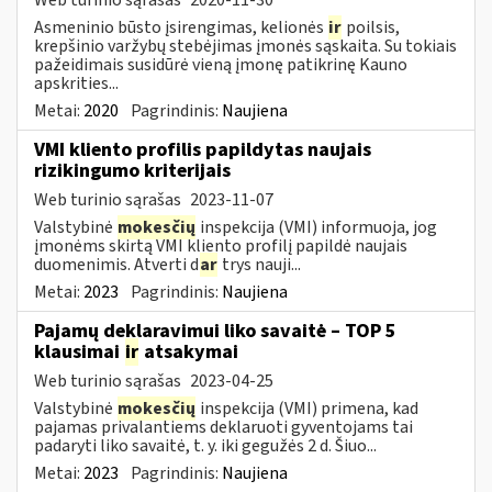
Asmeninio būsto įsirengimas, kelionės
ir
poilsis,
krepšinio varžybų stebėjimas įmonės sąskaita. Su tokiais
pažeidimais susidūrė vieną įmonę patikrinę Kauno
apskrities...
Metai:
2020
Pagrindinis:
Naujiena
VMI kliento profilis papildytas naujais
rizikingumo kriterijais
Web turinio sąrašas
2023-11-07
Valstybinė
mokesčių
inspekcija (VMI) informuoja, jog
įmonėms skirtą VMI kliento profilį papildė naujais
duomenimis. Atverti d
ar
trys nauji...
Metai:
2023
Pagrindinis:
Naujiena
Pajamų deklaravimui liko savaitė – TOP 5
klausimai
ir
atsakymai
Web turinio sąrašas
2023-04-25
Valstybinė
mokesčių
inspekcija (VMI) primena, kad
pajamas privalantiems deklaruoti gyventojams tai
padaryti liko savaitė, t. y. iki gegužės 2 d. Šiuo...
Metai:
2023
Pagrindinis:
Naujiena