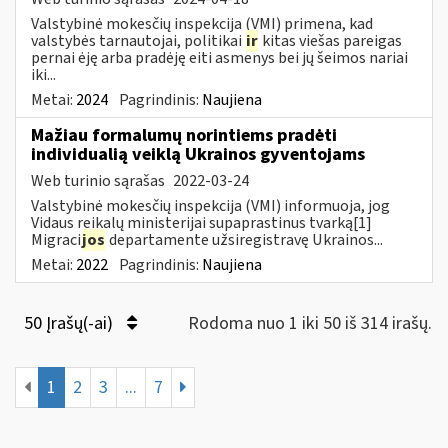
Valstybinė mokesčių inspekcija (VMI) primena, kad
valstybės tarnautojai, politikai
ir
kitas viešas pareigas
pernai ėję arba pradėję eiti asmenys bei jų šeimos nariai
iki...
Metai:
2024
Pagrindinis:
Naujiena
Mažiau formalumų norintiems pradėti
individualią veiklą Ukrainos gyventojams
Web turinio sąrašas
2022-03-24
Valstybinė mokesčių inspekcija (VMI) informuoja, jog
Vidaus reikalų ministerijai supaprastinus tvarką[1]
Migraci
jos
departamente užsiregistravę Ukrainos...
Metai:
2022
Pagrindinis:
Naujiena
50 Įrašų(-ai)
Rodoma nuo 1 iki 50 iš 314 irašų.
1
2
3
...
7