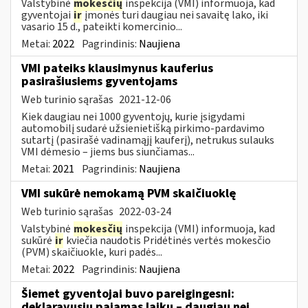
Valstybinė
mokesčių
inspekcija (VMI) informuoja, kad
gyventojai
ir
įmonės turi daugiau nei savaitę lako, iki
vasario 15 d., pateikti komercinio...
Metai:
2022
Pagrindinis:
Naujiena
VMI pateiks klausimynus kauferius
pasirašiusiems gyventojams
Web turinio sąrašas
2021-12-06
Kiek daugiau nei 1000 gyventojų, kurie įsigydami
automobilį sudarė užsienietišką pirkimo-pardavimo
sutartį (pasirašė vadinamąjį kauferį), netrukus sulauks
VMI dėmesio – jiems bus siunčiamas...
Metai:
2021
Pagrindinis:
Naujiena
VMI sukūrė nemokamą PVM skaičiuoklę
Web turinio sąrašas
2022-03-24
Valstybinė
mokesčių
inspekcija (VMI) informuoja, kad
sukūrė
ir
kviečia naudotis Pridėtinės vertės mokesčio
(PVM) skaičiuokle, kuri padės...
Metai:
2022
Pagrindinis:
Naujiena
Šiemet gyventojai buvo pareigingesni:
deklaravusių pajamas laiku – daugiau nei