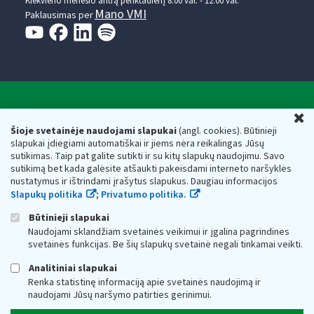
Kiekvieno mėnesio antrą penktadienį 8.00 val. - 12.00 val.
Mano VMI
Paklausimas per
Valstybinė mokesčių inspekcija prie Lietuvos
U
Respublikos finansų ministerijos
Šioje svetainėje naudojami slapukai
(angl. cookies). Būtinieji
slapukai įdiegiami automatiškai ir jiems nėra reikalingas Jūsų
Biudžetinė įstaiga. Juridinio asmens kodas — 188659752,
sutikimas. Taip pat galite sutikti ir su kitų slapukų naudojimu. Savo
adresas: Vasario 16-osios g. 14, 01107 Vilnius, Lietuva, el.paštas:
sutikimą bet kada galėsite atšaukti pakeisdami interneto naršyklės
vmi@vmi.lt
, E. pristatymo dėžutės adresas 188659752
nustatymus ir ištrindami įrašytus slapukus. Daugiau informacijos
Duomenys apie Valstybinę mokesčių inspekciją prie Lietuvos
Slapukų politika
;
Privatumo politika.
Respublikos finansų ministerijos kaupiami ir saugomi Juridinių
asmenų registre
Būtinieji slapukai
Naudojami sklandžiam svetainės veikimui ir įgalina pagrindines
svetainės funkcijas. Be šių slapukų svetainė negali tinkamai veikti.
Analitiniai slapukai
Renka statistinę informaciją apie svetainės naudojimą ir
naudojami Jūsų naršymo patirties gerinimui.