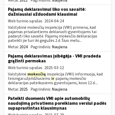
Metai:
2021
Pagrindinis:
Naujiena
Pajamų deklaravimui liko vos savaitė:
dažniausiai užduodami klausimai
Web turinio sąrašas
2024-04-24
Valstybinė mokesčių inspekcija (VMI) primena, kad
pajamas privalantiems deklaruoti gyventojams tai
padaryti liko savaitė. Pajamų mokesčio deklaracijas
pateikti jie turi iki gegužės 2 d. Šiuo metu...
Metai:
2024
Pagrindinis:
Naujiena
Pajamų deklaravimas įsibėgėja - VMI pradeda
grąžinti permokas
Web turinio sąrašas
2025-03-12
Valstybinė
mokesčių
inspekcija (VMI) informuoja, kad
teisingai užpildžiusiems
ir
pajamų mokesčio
deklaracijas pateikusiems gyventojams, kovo 12 d....
Metai:
2025
Pagrindinis:
Naujiena
Pateikti duomenis VMI apie automobilių
naudojimą privatiems poreikiams verslui padės
supaprastintas klausimynas
Web turinio sąrašas
2021-07-29