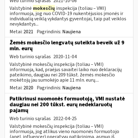
Web turinio sąrašas
2021-10-06
Valstybinė
mokesčių
inspekcija (toliau – VMI)
informuoja, jog nuo COVID-19 nukentėjusios įmonės ir
individualią veiklą vykdantys gyventojai, taip pat veiklos
nevykdantys...
Metai:
2021
Pagrindinis:
Naujiena
Žemės mokesčio lengvatų suteikta beveik už 9
mln. eurų
Web turinio sąrašas
2020-11-04
Valstybinė mokesčių inspekcija (toliau – VMI)
informuoja, kad, praėjus savaitei laiko nuo deklaracijų
pateikimo, daugiau nei 209 tūkst. žemės mokesčio
mokėtojų jau sumokėjo apie 11 mln. eurų....
Metai:
2020
Pagrindinis:
Naujiena
Patikrinusi nuomonės formuotoją, VMI nustatė
daugiau nei 200 tūkst. eurų nedeklaruotų
pajamų
Web turinio sąrašas
2022-04-25
Valstybinė mokesčių inspekcija (toliau – VMI)
informuoja, jog atlikus vieno nuomonės formuotojo
(angl. influencer) operatyvų patikrinimą, asmuo iš