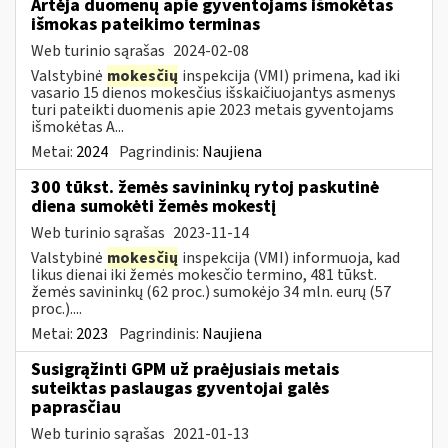
Artėja duomenų apie gyventojams išmokėtas
išmokas pateikimo terminas
Web turinio sąrašas
2024-02-08
Valstybinė
mokesčių
inspekcija (VMI) primena, kad iki
vasario 15 dienos mokesčius išskaičiuojantys asmenys
turi pateikti duomenis apie 2023 metais gyventojams
išmokėtas A...
Metai:
2024
Pagrindinis:
Naujiena
300 tūkst. žemės savininkų rytoj paskutinė
diena sumokėti žemės mokestį
Web turinio sąrašas
2023-11-14
Valstybinė
mokesčių
inspekcija (VMI) informuoja, kad
likus dienai iki žemės mokesčio termino, 481 tūkst.
žemės savininkų (62 proc.) sumokėjo 34 mln. eurų (57
proc.)....
Metai:
2023
Pagrindinis:
Naujiena
Susigrąžinti GPM už praėjusiais metais
suteiktas paslaugas gyventojai galės
paprasčiau
Web turinio sąrašas
2021-01-13