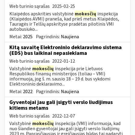
Web turinio sąrašas
2025-02-25
Klaipėdos apskrities valstybinė
mokesčių
inspekcija
(Klaipėdos AVMI) praneša, kad prieš metus Klaipėdos,
Tauragės ir Telšių apskrityse pradėtas pilotinis VMI
autobusiuko...
Metai:
2025
Pagrindinis:
Naujiena
Kitą savaitę Elektroninio deklaravimo sistema
(EDS) bus laikinai nepasiekiama
Web turinio sąrašas
2022-01-12
Valstybinė
mokesčių
inspekcija prie Lietuvos
Respublikos finansų ministerijos (toliau – VMI)
informuoja, jog š. m. sausio 18 – 19 d. bus vykdomi
Elektroninio deklaravimo...
Metai:
2022
Pagrindinis:
Naujiena
Gyventojai jau gali įsigyti verslo liudijimus
kitiems metams
Web turinio sąrašas
2022-12-07
Valstybinė
mokesčių
inspekcija (VMI) informuoja, kad
nuo šiandien gyventojai jau gali įsigyti verslo liudijimų
2023 m. Paprasčiausias ir greičiausias būdas tai padaryti