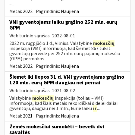
–...
Metai:
2022
Pagrindinis:
Naujiena
VMI gyventojams laiku grąžino 252 mln. eurų
GPM
Web turinio sąrašas
2022-08-01
2022 m. rugpjūčio 1 d., Vilnius. Valstybinė
mokesčių
inspekcija (VMI) informuoja, kad šiemet 867 tūkst.
gyventojų pervedė per 252 mln. eurų pajamų mokesčio
(GPM) permokos....
Metai:
2022
Pagrindinis:
Naujiena
Šiemet iki liepos 31 d. VMI gyventojams grąžino
120 mln. eurų GPM daugiau nei pernai
Web turinio sąrašas
2021-08-02
Valstybinė
mokesčių
inspekcija (toliau – VMI)
informuoja, kad šiais metais rekordiškai didelei daliai
gyventoju, daugiau nei 1 mln., kurie laiku
ir
...
Metai:
2021
Pagrindinis:
Naujiena
Žemės mokesčiui sumokėti – beveik dvi
savaitės