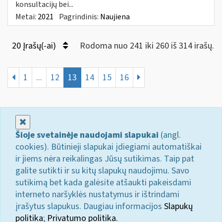
konsultacijų bei...
Metai:
2021
Pagrindinis:
Naujiena
20 Įrašų(-ai)
Rodoma nuo 241 iki 260 iš 314 irašų.
1
...
12
13
14
15
16
Uždaryti
Šioje svetainėje naudojami slapukai
(angl.
cookies). Būtinieji slapukai įdiegiami automatiškai
ir jiems nėra reikalingas Jūsų sutikimas. Taip pat
galite sutikti ir su kitų slapukų naudojimu. Savo
sutikimą bet kada galėsite atšaukti pakeisdami
interneto naršyklės nustatymus ir ištrindami
įrašytus slapukus. Daugiau informacijos
Slapukų
politika
;
Privatumo politika.