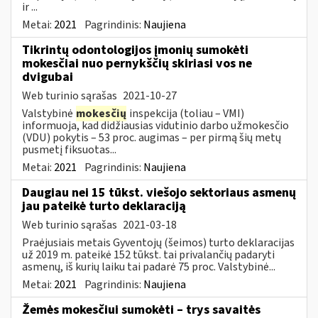
ir ...
Metai:
2021
Pagrindinis:
Naujiena
Tikrintų odontologijos įmonių sumokėti
mokesčiai nuo pernykščių skiriasi vos ne
dvigubai
Web turinio sąrašas
2021-10-27
Valstybinė
mokesčių
inspekcija (toliau – VMI)
informuoja, kad didžiausias vidutinio darbo užmokesčio
(VDU) pokytis – 53 proc. augimas – per pirmą šių metų
pusmetį fiksuotas...
Metai:
2021
Pagrindinis:
Naujiena
Daugiau nei 15 tūkst. viešojo sektoriaus asmenų
jau pateikė turto deklaraciją
Web turinio sąrašas
2021-03-18
Praėjusiais metais Gyventojų (šeimos) turto deklaracijas
už 2019 m. pateikė 152 tūkst. tai privalančių padaryti
asmenų, iš kurių laiku tai padarė 75 proc. Valstybinė...
Metai:
2021
Pagrindinis:
Naujiena
Žemės mokesčiui sumokėti – trys savaitės