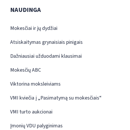
NAUDINGA
Mokesčiai ir jų dydžiai
Atsiskaitymas grynaisiais pinigais
Dažniausiai užduodami klausimai
Mokesčių ABC
Viktorina moksleiviams
VMI kviečia į „Pasimatymą su mokesčiais“
VMI turto aukcionai
Įmonių VDU palyginimas