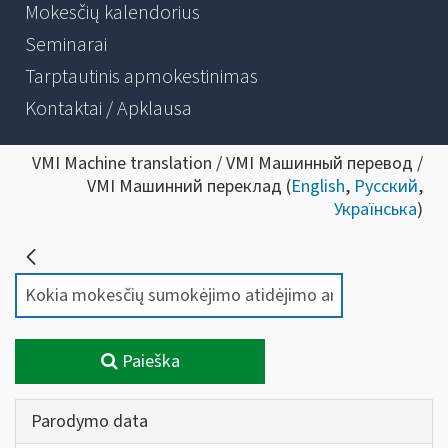
Mokesčių kalendorius
Seminarai
Tarptautinis apmokestinimas
Kontaktai / Apklausa
VMI Machine translation / VMI Машинный перевод /
VMI Машинний переклад (
English
,
Русский
,
Українська
)
Paieška
Parodymo data