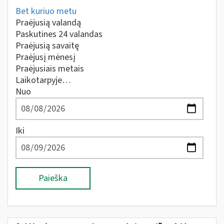
Bet kuriuo metu
Praėjusią valandą
Paskutines 24 valandas
Praėjusią savaitę
Praėjusį mėnesį
Praėjusiais metais
Laikotarpyje…
Nuo
Iki
Paieška