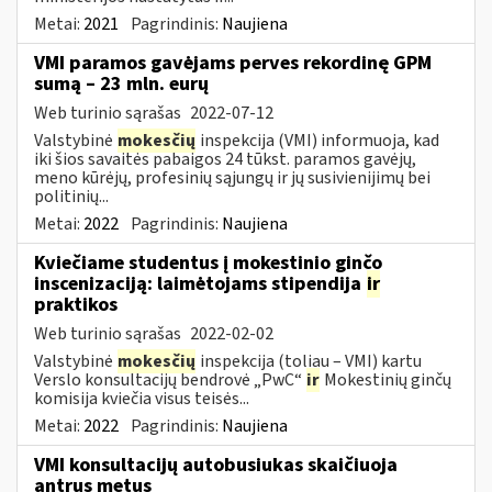
Metai:
2021
Pagrindinis:
Naujiena
VMI paramos gavėjams perves rekordinę GPM
sumą – 23 mln. eurų
Web turinio sąrašas
2022-07-12
Valstybinė
mokesčių
inspekcija (VMI) informuoja, kad
iki šios savaitės pabaigos 24 tūkst. paramos gavėjų,
meno kūrėjų, profesinių sąjungų ir jų susivienijimų bei
politinių...
Metai:
2022
Pagrindinis:
Naujiena
Kviečiame studentus į mokestinio ginčo
inscenizaciją: laimėtojams stipendija
ir
praktikos
Web turinio sąrašas
2022-02-02
Valstybinė
mokesčių
inspekcija (toliau – VMI) kartu
Verslo konsultacijų bendrovė „PwC“
ir
Mokestinių ginčų
komisija kviečia visus teisės...
Metai:
2022
Pagrindinis:
Naujiena
VMI konsultacijų autobusiukas skaičiuoja
antrus metus