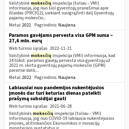
Valstybinė
mokesčių
inspekcija (toliau – VMI)
informuoja, jog nuo šiol gyventojų pranešimai apie
išlaidas (PRC912), siekiant susigrąžinti dalį Gyventojų
pajamų mokesčio...
Metai:
2021
Pagrindinis:
Naujiena
Paramos gavėjams pervesta visa GPM suma –
27,6 mln. eurų
Web turinio sąrašas
2022-11-21
Valstybinė
mokesčių
inspekcija (VMI) informuoja, kad
24 tūkst. paramos gavėjų pervesta visa gyventojų už
2021 m. skirta gyventojų pajamų mokesčio (GPM)
paramai dalis....
Metai:
2022
Pagrindinis:
Naujiena
Labiausiai nuo pandemijos nukentėjusios
įmonės dar turi keturias dienas pateikti
prašymą subsidijai gauti
Web turinio sąrašas
2021-06-28
Valstybinės
mokesčių
inspekcija (toliau – VMI)
informuoja, jog nuo COVID-19 labiausia nukentėjusios
įmonės, atitinkančios Ekonomikos ir inovacijų
ministerijos nustatytus ir...