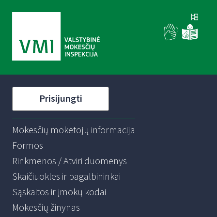
Prisijungti
Mokesčių mokėtojų informacija
Formos
Rinkmenos / Atviri duomenys
Skaičiuoklės ir pagalbininkai
Sąskaitos ir įmokų kodai
Mokesčių žinynas