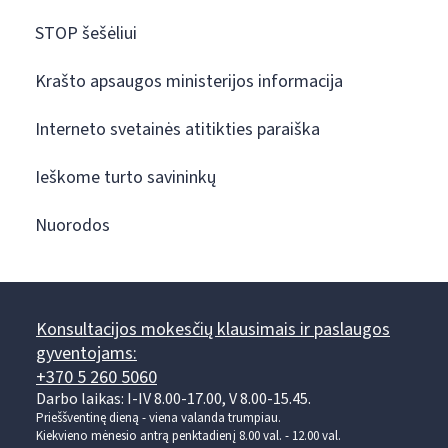
STOP šešėliui
Krašto apsaugos ministerijos informacija
Interneto svetainės atitikties paraiška
Ieškome turto savininkų
Nuorodos
Konsultacijos mokesčių klausimais ir paslaugos
gyventojams:
+370 5 260 5060
Darbo laikas: I-IV 8.00-17.00, V 8.00-15.45.
Prieššventinę dieną - viena valanda trumpiau.
Kiekvieno mėnesio antrą penktadienį 8.00 val. - 12.00 val.