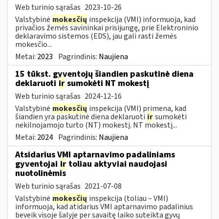
Web turinio sąrašas
2023-10-26
Valstybinė
mokesčių
inspekcija (VMI) informuoja, kad
privačios žemės savininkai prisijungę, prie Elektroninio
deklaravimo sistemos (EDS), jau gali rasti žemės
mokesčio...
Metai:
2023
Pagrindinis:
Naujiena
15 tūkst. gyventojų šiandien paskutinė diena
deklaruoti
ir
sumokėti NT mokestį
Web turinio sąrašas
2024-12-16
Valstybinė
mokesčių
inspekcija (VMI) primena, kad
šiandien yra paskutinė diena deklaruoti
ir
sumokėti
nekilnojamojo turto (NT) mokestį. NT mokestį...
Metai:
2024
Pagrindinis:
Naujiena
Atsidarius VMI aptarnavimo padaliniams
gyventojai
ir
toliau aktyviai naudojasi
nuotolinėmis
Web turinio sąrašas
2021-07-08
Valstybinė
mokesčių
inspekcija (toliau – VMI)
informuoja, kad atidarius VMI aptarnavimo padalinius
beveik visoje šalyje per savaitę laiko suteikta gyvų