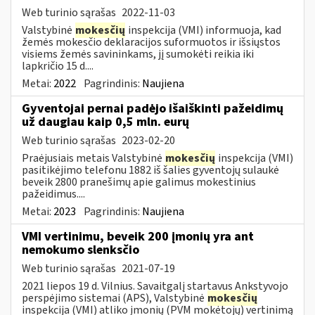
Web turinio sąrašas
2022-11-03
Valstybinė
mokesčių
inspekcija (VMI) informuoja, kad
žemės mokesčio deklaracijos suformuotos ir išsiųstos
visiems žemės savininkams, jį sumokėti reikia iki
lapkričio 15 d....
Metai:
2022
Pagrindinis:
Naujiena
Gyventojai pernai padėjo išaiškinti pažeidimų
už daugiau kaip 0,5 mln. eurų
Web turinio sąrašas
2023-02-20
Praėjusiais metais Valstybinė
mokesčių
inspekcija (VMI)
pasitikėjimo telefonu 1882 iš šalies gyventojų sulaukė
beveik 2800 pranešimų apie galimus mokestinius
pažeidimus....
Metai:
2023
Pagrindinis:
Naujiena
VMI vertinimu, beveik 200 įmonių yra ant
nemokumo slenksčio
Web turinio sąrašas
2021-07-19
2021 liepos 19 d. Vilnius. Savaitgalį startavus Ankstyvojo
perspėjimo sistemai (APS), Valstybinė
mokesčių
inspekcija (VMI) atliko įmonių (PVM mokėtojų) vertinimą