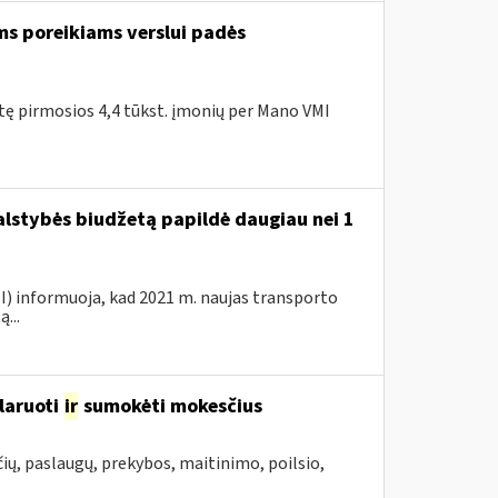
ms poreikiams verslui padės
itę pirmosios 4,4 tūkst. įmonių per Mano VMI
valstybės biudžetą papildė daugiau nei 1
VMI) informuoja, kad 2021 m. naujas transporto
...
laruoti
ir
sumokėti mokesčius
ių, paslaugų, prekybos, maitinimo, poilsio,