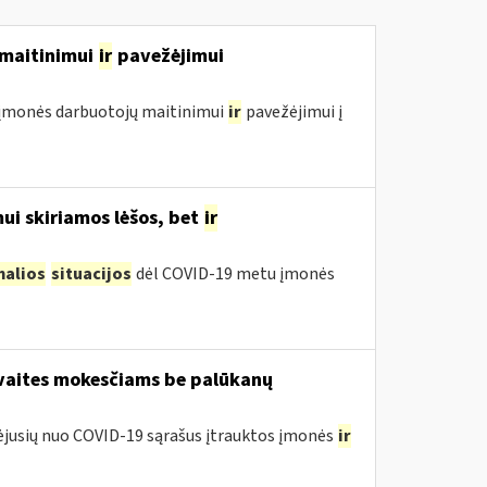
ų maitinimui
ir
pavežėjimui
ol įmonės darbuotojų maitinimui
ir
pavežėjimui į
ui skiriamos lėšos, bet
ir
malios
situacijos
dėl COVID-19 metu įmonės
avaites mokesčiams be palūkanų
tėjusių nuo COVID-19 sąrašus įtrauktos įmonės
ir