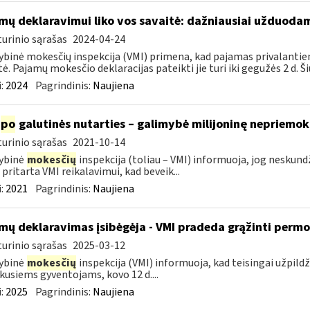
mų deklaravimui liko vos savaitė: dažniausiai užduodam
urinio sąrašas
2024-04-24
ybinė mokesčių inspekcija (VMI) primena, kad pajamas privalantie
tė. Pajamų mokesčio deklaracijas pateikti jie turi iki gegužės 2 d. Ši
:
2024
Pagrindinis:
Naujiena
po
galutinės nutarties – galimybė milijoninę nepriemoką
urinio sąrašas
2021-10-14
ybinė
mokesčių
inspekcija (toliau – VMI) informuoja, jog nesku
 pritarta VMI reikalavimui, kad beveik...
:
2021
Pagrindinis:
Naujiena
mų deklaravimas įsibėgėja - VMI pradeda grąžinti perm
urinio sąrašas
2025-03-12
ybinė
mokesčių
inspekcija (VMI) informuoja, kad teisingai užpild
kusiems gyventojams, kovo 12 d....
:
2025
Pagrindinis:
Naujiena