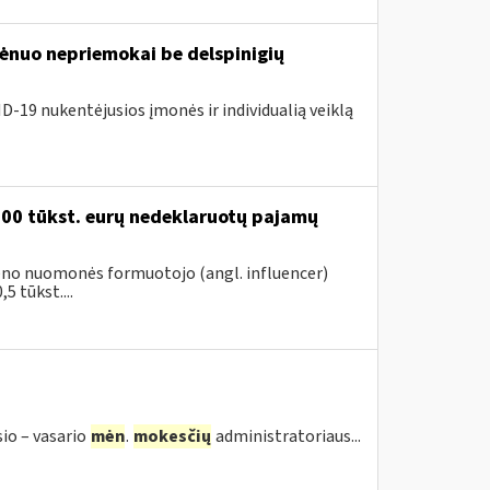
nuo nepriemokai be delspinigių
D-19 nukentėjusios įmonės ir individualią veiklą
200 tūkst. eurų nedeklaruotų pajamų
vieno nuomonės formuotojo (angl. influencer)
5 tūkst....
sio – vasario
mėn
.
mokesčių
administratoriaus...