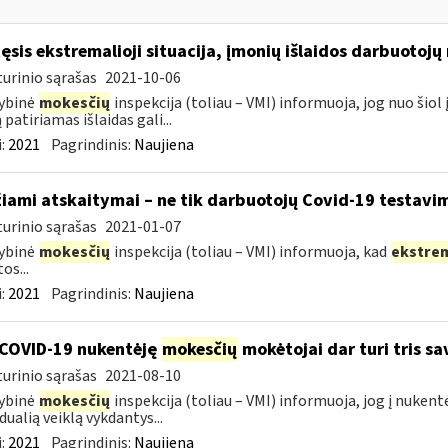
tęsis ekstremalioji situacija, įmonių išlaidos darbuotoj
urinio sąrašas
2021-10-06
ybinė
mokesčių
inspekcija (toliau – VMI) informuoja, jog nuo ši
 patiriamas išlaidas gali...
:
2021
Pagrindinis:
Naujiena
žiami atskaitymai – ne tik darbuotojų Covid-19 testavim
urinio sąrašas
2021-01-07
ybinė
mokesčių
inspekcija (toliau – VMI) informuoja, kad
ekstre
os...
:
2021
Pagrindinis:
Naujiena
COVID-19 nukentėję
mokesčių
mokėtojai dar turi tris s
urinio sąrašas
2021-08-10
ybinė
mokesčių
inspekcija (toliau – VMI) informuoja, jog į nuken
dualią veiklą vykdantys...
:
2021
Pagrindinis:
Naujiena