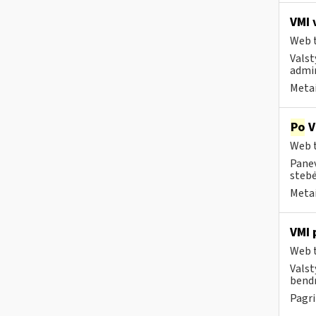
VMI 
Web t
Valst
admin
Metai
Po
V
Web t
Panev
stebė
Metai
VMI 
Web t
Valst
bendr
Pagri