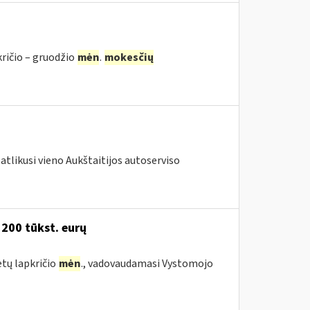
kričio – gruodžio
mėn
.
mokesčių
atlikusi vieno Aukštaitijos autoserviso
 200 tūkst. eurų
etų lapkričio
mėn
., vadovaudamasi Vystomojo