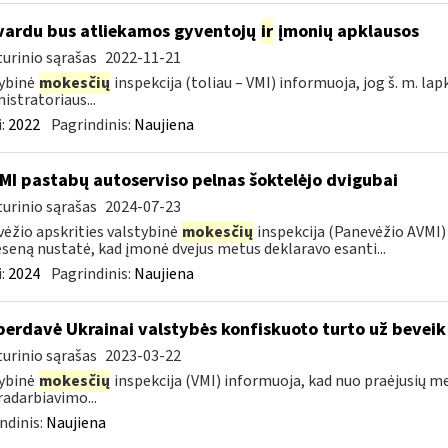
vardu bus atliekamos gyventojų
ir
įmonių apklausos
urinio sąrašas
2022-11-21
ybinė
mokesčių
inspekcija (toliau – VMI) informuoja, jog š. m. lap
istratoriaus...
:
2022
Pagrindinis:
Naujiena
MI pastabų autoserviso pelnas šoktelėjo dvigubai
urinio sąrašas
2024-07-23
ėžio apskrities valstybinė
mokesčių
inspekcija (Panevėžio AVMI) 
seną nustatė, kad įmonė dvejus metus deklaravo esanti...
:
2024
Pagrindinis:
Naujiena
perdavė Ukrainai valstybės konfiskuoto turto už beveik
urinio sąrašas
2023-03-22
ybinė
mokesčių
inspekcija (VMI) informuoja, kad nuo praėjusių m
adarbiavimo...
ndinis:
Naujiena