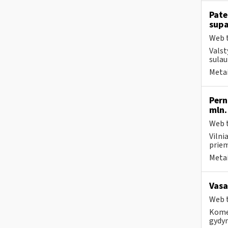
Pate
supa
Web t
Valst
sulau
Metai
Pern
mln.
Web t
Vilni
priem
Metai
Vasa
Web t
Komer
gydy