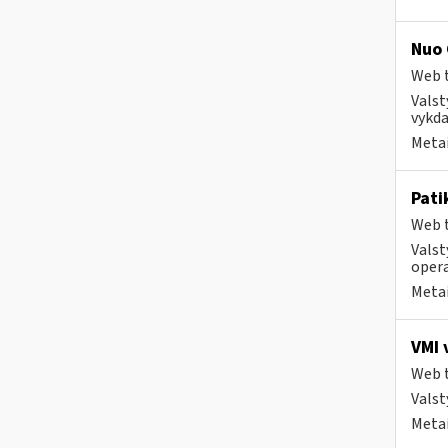
Nuo 
Web t
Valst
vykda
Metai
Pati
Web t
Valst
opera
Metai
VMI 
Web t
Valst
Metai