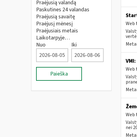
Praėjusią valandą
Paskutines 24 valandas
Star
Praėjusią savaitę
Praėjusį mėnesį
Web t
Praėjusiais metais
Valst
vertė
Laikotarpyje…
Metai
Nuo
Iki
VMI:
Web t
Paieška
Valst
prane
Metai
Žemė
Web t
Valst
nei 2
Metai