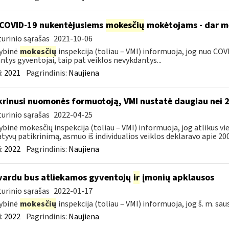
COVID-19 nukentėjusiems
mokesčių
mokėtojams - dar mė
urinio sąrašas
2021-10-06
ybinė
mokesčių
inspekcija (toliau – VMI) informuoja, jog nuo COVI
ntys gyventojai, taip pat veiklos nevykdantys...
:
2021
Pagrindinis:
Naujiena
krinusi nuomonės formuotoją, VMI nustatė daugiau nei 
urinio sąrašas
2022-04-25
ybinė mokesčių inspekcija (toliau – VMI) informuoja, jog atlikus 
tyvų patikrinimą, asmuo iš individualios veiklos deklaravo apie 200,
:
2022
Pagrindinis:
Naujiena
vardu bus atliekamos gyventojų
ir
įmonių apklausos
urinio sąrašas
2022-01-17
ybinė
mokesčių
inspekcija (toliau – VMI) informuoja, jog š. m. sau
:
2022
Pagrindinis:
Naujiena