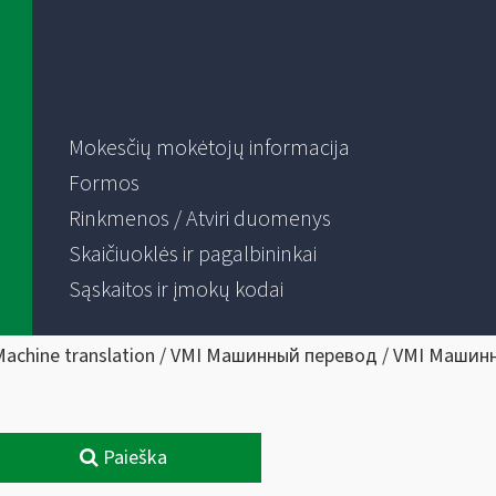
Mokesčių mokėtojų informacija
Formos
Rinkmenos / Atviri duomenys
Skaičiuoklės ir pagalbininkai
Sąskaitos ir įmokų kodai
Machine translation / VMI Машинный перевод / VMI Машин
Paieška