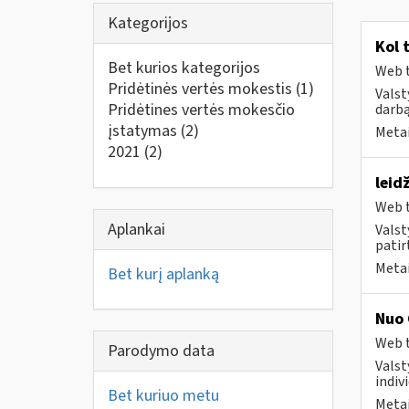
Kategorijos
Kol 
Bet kurios kategorijos
Web t
Pridėtinės vertės mokestis
(1)
Valst
Pridėtines vertės mokesčio
darbą
įstatymas
(2)
Metai
2021
(2)
leid
Web t
Aplankai
Valst
patirt
Metai
Bet kurį aplanką
Nuo 
Web t
Parodymo data
Valst
indivi
Bet kuriuo metu
Metai