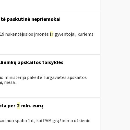
tė paskutinė nepriemokai
D-19 nukentėjusios įmonės
ir
gyventojai, kuriems
slininkų apskaitos taisyklės
io ministerija pakeitė Turgavietės apskaitos
i, mėsa...
uota per
2
mln. eurų
ad nuo spalio 1 d., kai PVM grąžinimo užsienio