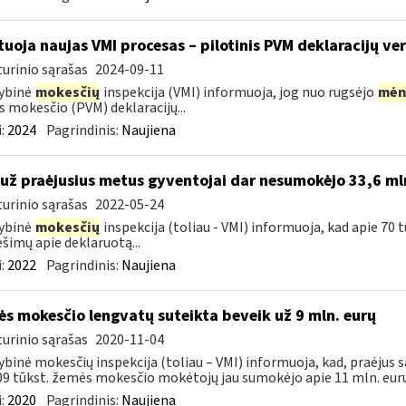
tuoja naujas VMI procesas – pilotinis PVM deklaracijų ver
urinio sąrašas
2024-09-11
ybinė
mokesčių
inspekcija (VMI) informuoja, jog nuo rugsėjo
mėn
s mokesčio (PVM) deklaracijų...
:
2024
Pagrindinis:
Naujiena
 už praėjusius metus gyventojai dar nesumokėjo 33,6 ml
urinio sąrašas
2022-05-24
ybinė
mokesčių
inspekcija (toliau - VMI) informuoja, kad apie 70 
šimų apie deklaruotą...
:
2022
Pagrindinis:
Naujiena
s mokesčio lengvatų suteikta beveik už 9 mln. eurų
urinio sąrašas
2020-11-04
ybinė mokesčių inspekcija (toliau – VMI) informuoja, kad, praėjus s
09 tūkst. žemės mokesčio mokėtojų jau sumokėjo apie 11 mln. eurų.
:
2020
Pagrindinis:
Naujiena