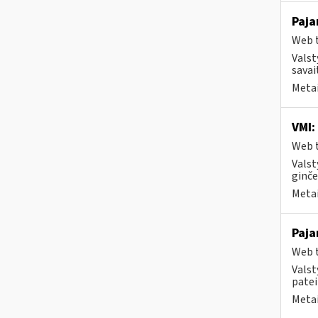
Paja
Web t
Valst
savai
Metai
VMI:
Web t
Valst
ginče
Metai
Paja
Web t
Valst
patei
Metai