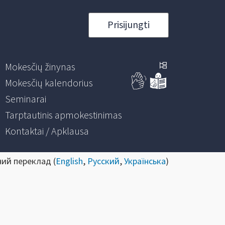
Prisijungti
Mokesčių žinynas
Mokesčių kalendorius
Seminarai
Tarptautinis apmokestinimas
Kontaktai / Apklausa
ний переклад (
English
,
Русский
,
Українська
)