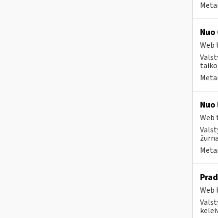
Metai
Nuo 
Web t
Valst
taiko
Metai
Nuo 
Web t
Valst
žurna
Metai
Prad
Web t
Valst
kelei