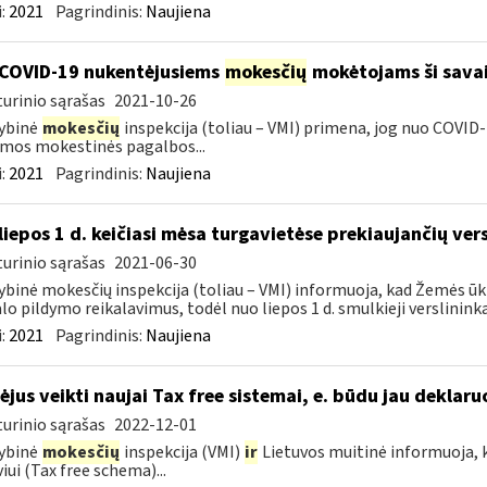
:
2021
Pagrindinis:
Naujiena
COVID-19 nukentėjusiems
mokesčių
mokėtojams ši savai
urinio sąrašas
2021-10-26
ybinė
mokesčių
inspekcija (toliau – VMI) primena, jog nuo COVI
mos mokestinės pagalbos...
:
2021
Pagrindinis:
Naujiena
liepos 1 d. keičiasi mėsa turgavietėse prekiaujančių ver
urinio sąrašas
2021-06-30
ybinė mokesčių inspekcija (toliau – VMI) informuoja, kad Žemės ūk
lo pildymo reikalavimus, todėl nuo liepos 1 d. smulkieji verslininka
:
2021
Pagrindinis:
Naujiena
ėjus veikti naujai Tax free sistemai, e. būdu jau deklar
urinio sąrašas
2022-12-01
ybinė
mokesčių
inspekcija (VMI)
ir
Lietuvos muitinė informuoja, k
viui (Tax free schema)...