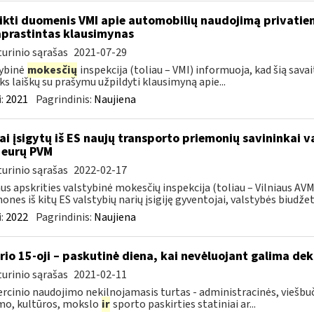
ikti duomenis VMI apie automobilių naudojimą privatie
prastintas klausimynas
urinio sąrašas
2021-07-29
ybinė
mokesčių
inspekcija (toliau – VMI) informuoja, kad šią sava
ks laiškų su prašymu užpildyti klausimyną apie...
:
2021
Pagrindinis:
Naujiena
ai įsigytų iš ES naujų transporto priemonių savininkai 
 eurų PVM
urinio sąrašas
2022-02-17
aus apskrities valstybinė mokesčių inspekcija (toliau – Vilniaus A
ones iš kitų ES valstybių narių įsigiję gyventojai, valstybės biudžetą
:
2022
Pagrindinis:
Naujiena
rio 15-oji – paskutinė diena, kai nevėluojant galima dek
urinio sąrašas
2021-02-11
cinio naudojimo nekilnojamasis turtas - administracinės, viešbuč
mo, kultūros, mokslo
ir
sporto paskirties statiniai ar...