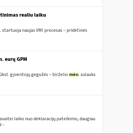
tinimas realiu laiku
. startuoja naujas VMI procesas – pridėtinės
n. eurų GPM
tūkst. gyventojų gegužės – birželio
mėn
. sulauks
avaitei laiko nuo deklaracijų pateikimo, daugiau
...