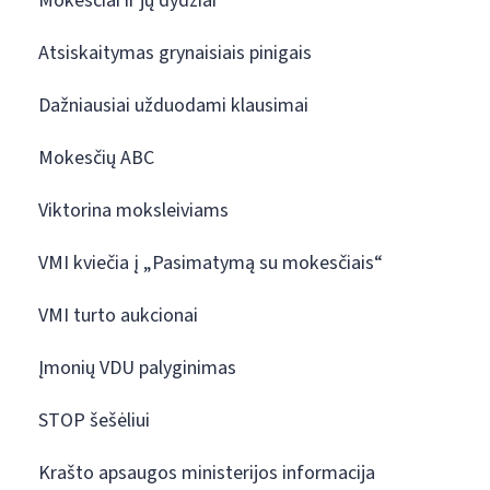
Mokesčiai ir jų dydžiai
Atsiskaitymas grynaisiais pinigais
Dažniausiai užduodami klausimai
Mokesčių ABC
Viktorina moksleiviams
VMI kviečia į „Pasimatymą su mokesčiais“
VMI turto aukcionai
Įmonių VDU palyginimas
STOP šešėliui
Krašto apsaugos ministerijos informacija