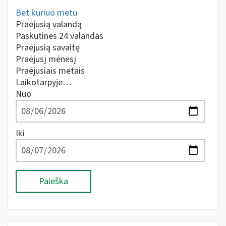
Bet kuriuo metu
Praėjusią valandą
Paskutines 24 valandas
Praėjusią savaitę
Praėjusį mėnesį
Praėjusiais metais
Laikotarpyje…
Nuo
Iki
Paieška