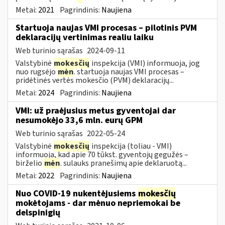
Metai:
2021
Pagrindinis:
Naujiena
Startuoja naujas VMI procesas – pilotinis PVM
deklaracijų vertinimas realiu laiku
Web turinio sąrašas
2024-09-11
Valstybinė
mokesčių
inspekcija (VMI) informuoja, jog
nuo rugsėjo
mėn
. startuoja naujas VMI procesas –
pridėtinės vertės mokesčio (PVM) deklaracijų...
Metai:
2024
Pagrindinis:
Naujiena
VMI: už praėjusius metus gyventojai dar
nesumokėjo 33,6 mln. eurų GPM
Web turinio sąrašas
2022-05-24
Valstybinė
mokesčių
inspekcija (toliau - VMI)
informuoja, kad apie 70 tūkst. gyventojų gegužės –
birželio
mėn
. sulauks pranešimų apie deklaruotą...
Metai:
2022
Pagrindinis:
Naujiena
Nuo COVID-19 nukentėjusiems
mokesčių
mokėtojams - dar mėnuo nepriemokai be
delspinigių