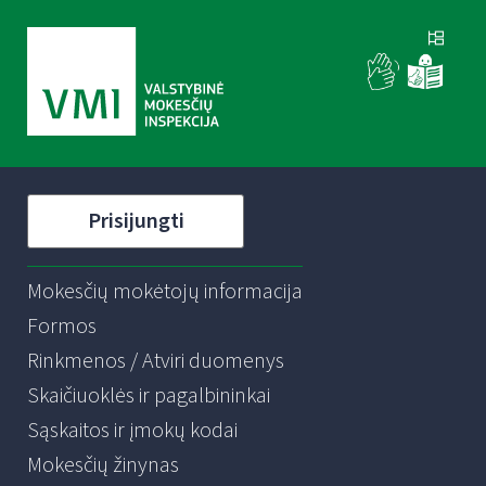
Prisijungti
Mokesčių mokėtojų informacija
Formos
Rinkmenos / Atviri duomenys
Skaičiuoklės ir pagalbininkai
Sąskaitos ir įmokų kodai
Mokesčių žinynas