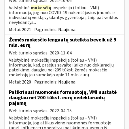
Web turinio sąrašas
2021-10-06
Valstybinė
mokesčių
inspekcija (toliau – VMI)
informuoja, jog nuo COVID-19 nukentėjusios įmonės ir
individualią veiklą vykdantys gyventojai, taip pat veiklos
nevykdantys...
Metai:
2021
Pagrindinis:
Naujiena
Žemės mokesčio lengvatų suteikta beveik už 9
mln. eurų
Web turinio sąrašas
2020-11-04
Valstybinė mokesčių inspekcija (toliau – VMI)
informuoja, kad, praėjus savaitei laiko nuo deklaracijų
pateikimo, daugiau nei 209 tūkst. žemės mokesčio
mokėtojų jau sumokėjo apie 11 mln. eurų....
Metai:
2020
Pagrindinis:
Naujiena
Patikrinusi nuomonės formuotoją, VMI nustatė
daugiau nei 200 tūkst. eurų nedeklaruotų
pajamų
Web turinio sąrašas
2022-04-25
Valstybinė mokesčių inspekcija (toliau – VMI)
informuoja, jog atlikus vieno nuomonės formuotojo
(angl. influencer) operatyvų patikrinimą, asmuo iš