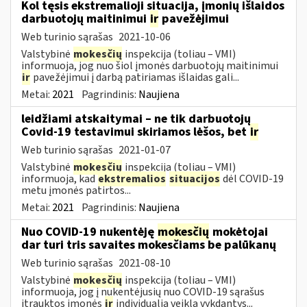
Kol tęsis ekstremalioji situacija, įmonių išlaidos
darbuotojų maitinimui
ir
pavežėjimui
Web turinio sąrašas
2021-10-06
Valstybinė
mokesčių
inspekcija (toliau – VMI)
informuoja, jog nuo šiol įmonės darbuotojų maitinimui
ir
pavežėjimui į darbą patiriamas išlaidas gali...
Metai:
2021
Pagrindinis:
Naujiena
leidžiami atskaitymai – ne tik darbuotojų
Covid-19 testavimui skiriamos lėšos, bet
ir
Web turinio sąrašas
2021-01-07
Valstybinė
mokesčių
inspekcija (toliau – VMI)
informuoja, kad
ekstremalios
situacijos
dėl COVID-19
metu įmonės patirtos...
Metai:
2021
Pagrindinis:
Naujiena
Nuo COVID-19 nukentėję
mokesčių
mokėtojai
dar turi tris savaites mokesčiams be palūkanų
Web turinio sąrašas
2021-08-10
Valstybinė
mokesčių
inspekcija (toliau – VMI)
informuoja, jog į nukentėjusių nuo COVID-19 sąrašus
įtrauktos įmonės
ir
individualią veiklą vykdantys...