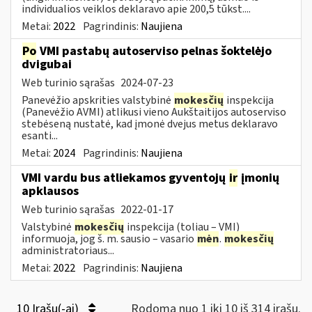
individualios veiklos deklaravo apie 200,5 tūkst....
Metai:
2022
Pagrindinis:
Naujiena
Po
VMI pastabų autoserviso pelnas šoktelėjo
dvigubai
Web turinio sąrašas
2024-07-23
Panevėžio apskrities valstybinė
mokesčių
inspekcija
(Panevėžio AVMI) atlikusi vieno Aukštaitijos autoserviso
stebėseną nustatė, kad įmonė dvejus metus deklaravo
esanti...
Metai:
2024
Pagrindinis:
Naujiena
VMI vardu bus atliekamos gyventojų
ir
įmonių
apklausos
Web turinio sąrašas
2022-01-17
Valstybinė
mokesčių
inspekcija (toliau – VMI)
informuoja, jog š. m. sausio – vasario
mėn
.
mokesčių
administratoriaus...
Metai:
2022
Pagrindinis:
Naujiena
10 Įrašų(-ai)
Rodoma nuo 1 iki 10 iš 314 irašų.