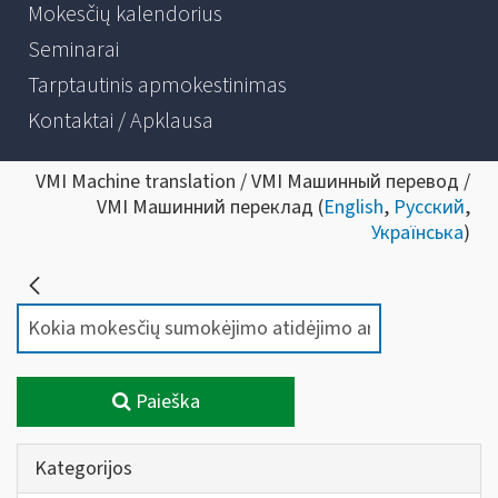
Mokesčių kalendorius
Seminarai
Tarptautinis apmokestinimas
Kontaktai / Apklausa
VMI Machine translation / VMI Машинный перевод /
VMI Машинний переклад (
English
,
Русский
,
Українська
)
Paieška
Kategorijos