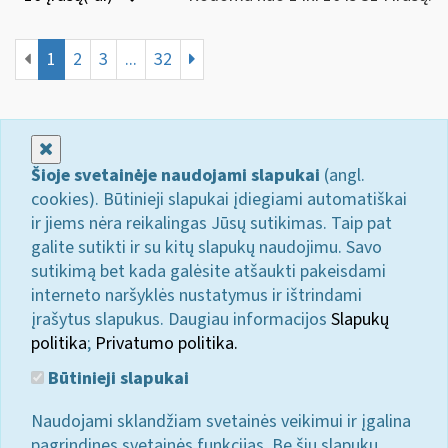
1
2
3
...
32
Uždaryti
Šioje svetainėje naudojami slapukai
(angl.
cookies). Būtinieji slapukai įdiegiami automatiškai
ir jiems nėra reikalingas Jūsų sutikimas. Taip pat
galite sutikti ir su kitų slapukų naudojimu. Savo
sutikimą bet kada galėsite atšaukti pakeisdami
interneto naršyklės nustatymus ir ištrindami
įrašytus slapukus. Daugiau informacijos
Slapukų
politika
;
Privatumo politika.
Būtinieji slapukai
Naudojami sklandžiam svetainės veikimui ir įgalina
pagrindines svetainės funkcijas. Be šių slapukų