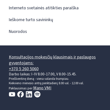
Interneto svetainės atitikties paraiška
Ieškome turto savininkų
Nuorodos
Konsultacijos mokesčių klausimais ir paslaugos
gyventojams:
+370 5 260 5060
Darbo laikas: I-IV 8.00-17.00, V 8.00-15.45.
Prieššventinę dieną - viena valanda trumpiau.
Kiekvieno mėnesio antrą penktadienį 8.00 val. - 12.00 val.
Mano VMI
Paklausimas per