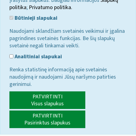
įrašytus slapukus. Daugiau informacijos
Slapukų
politika
;
Privatumo politika.
Būtinieji slapukai
Naudojami sklandžiam svetainės veikimui ir įgalina
pagrindines svetainės funkcijas. Be šių slapukų
svetainė negali tinkamai veikti.
Analitiniai slapukai
Renka statistinę informaciją apie svetainės
naudojimą ir naudojami Jūsų naršymo patirties
gerinimui.
PATVIRTINTI
Visus slapukus
PATVIRTINTI
Pasirinktus slapukus