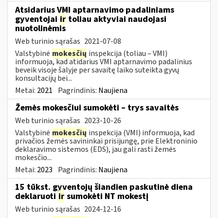
Atsidarius VMI aptarnavimo padaliniams
gyventojai
ir
toliau aktyviai naudojasi
nuotolinėmis
Web turinio sąrašas
2021-07-08
Valstybinė
mokesčių
inspekcija (toliau – VMI)
informuoja, kad atidarius VMI aptarnavimo padalinius
beveik visoje šalyje per savaitę laiko suteikta gyvų
konsultacijų bei...
Metai:
2021
Pagrindinis:
Naujiena
Žemės mokesčiui sumokėti – trys savaitės
Web turinio sąrašas
2023-10-26
Valstybinė
mokesčių
inspekcija (VMI) informuoja, kad
privačios žemės savininkai prisijungę, prie Elektroninio
deklaravimo sistemos (EDS), jau gali rasti žemės
mokesčio...
Metai:
2023
Pagrindinis:
Naujiena
15 tūkst. gyventojų šiandien paskutinė diena
deklaruoti
ir
sumokėti NT mokestį
Web turinio sąrašas
2024-12-16