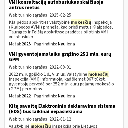
VMI konsultacijų autobusiukas skaičiuoja
antrus metus
Web turinio sąrašas
2025-02-25
Klaipėdos apskrities valstybinė
mokesčių
inspekcija
(Klaipėdos AVMI) praneša, kad prieš metus Klaipėdos,
Tauragės ir Telšių apskrityse pradėtas pilotinis VMI
autobusiuko...
Metai:
2025
Pagrindinis:
Naujiena
VMI gyventojams laiku grąžino 252 mln. eurų
GPM
Web turinio sąrašas
2022-08-01
2022 m. rugpjūčio 1 d., Vilnius. Valstybinė
mokesčių
inspekcija (VMI) informuoja, kad šiemet 867 tūkst.
gyventojų pervedė per 252 mln. eurų pajamų mokesčio
(GPM) permokos....
Metai:
2022
Pagrindinis:
Naujiena
Kitą savaitę Elektroninio deklaravimo sistema
(EDS) bus laikinai nepasiekiama
Web turinio sąrašas
2022-01-12
Valstybinė
mokesčių
inspekcija prie Lietuvos