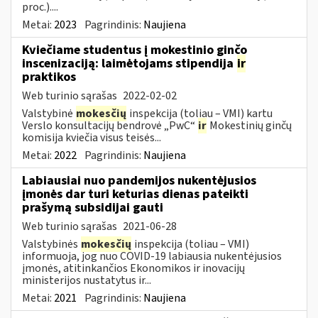
proc.)....
Metai:
2023
Pagrindinis:
Naujiena
Kviečiame studentus į mokestinio ginčo
inscenizaciją: laimėtojams stipendija
ir
praktikos
Web turinio sąrašas
2022-02-02
Valstybinė
mokesčių
inspekcija (toliau – VMI) kartu
Verslo konsultacijų bendrovė „PwC“
ir
Mokestinių ginčų
komisija kviečia visus teisės...
Metai:
2022
Pagrindinis:
Naujiena
Labiausiai nuo pandemijos nukentėjusios
įmonės dar turi keturias dienas pateikti
prašymą subsidijai gauti
Web turinio sąrašas
2021-06-28
Valstybinės
mokesčių
inspekcija (toliau – VMI)
informuoja, jog nuo COVID-19 labiausia nukentėjusios
įmonės, atitinkančios Ekonomikos ir inovacijų
ministerijos nustatytus ir...
Metai:
2021
Pagrindinis:
Naujiena