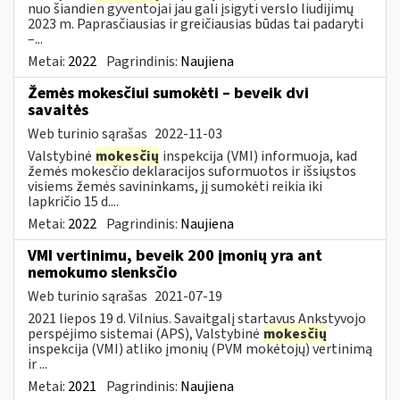
nuo šiandien gyventojai jau gali įsigyti verslo liudijimų
2023 m. Paprasčiausias ir greičiausias būdas tai padaryti
–...
Metai:
2022
Pagrindinis:
Naujiena
Žemės mokesčiui sumokėti – beveik dvi
savaitės
Web turinio sąrašas
2022-11-03
Valstybinė
mokesčių
inspekcija (VMI) informuoja, kad
žemės mokesčio deklaracijos suformuotos ir išsiųstos
visiems žemės savininkams, jį sumokėti reikia iki
lapkričio 15 d....
Metai:
2022
Pagrindinis:
Naujiena
VMI vertinimu, beveik 200 įmonių yra ant
nemokumo slenksčio
Web turinio sąrašas
2021-07-19
2021 liepos 19 d. Vilnius. Savaitgalį startavus Ankstyvojo
perspėjimo sistemai (APS), Valstybinė
mokesčių
inspekcija (VMI) atliko įmonių (PVM mokėtojų) vertinimą
ir ...
Metai:
2021
Pagrindinis:
Naujiena