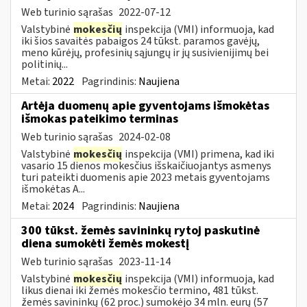
Web turinio sąrašas
2022-07-12
Valstybinė
mokesčių
inspekcija (VMI) informuoja, kad
iki šios savaitės pabaigos 24 tūkst. paramos gavėjų,
meno kūrėjų, profesinių sąjungų ir jų susivienijimų bei
politinių...
Metai:
2022
Pagrindinis:
Naujiena
Artėja duomenų apie gyventojams išmokėtas
išmokas pateikimo terminas
Web turinio sąrašas
2024-02-08
Valstybinė
mokesčių
inspekcija (VMI) primena, kad iki
vasario 15 dienos mokesčius išskaičiuojantys asmenys
turi pateikti duomenis apie 2023 metais gyventojams
išmokėtas A...
Metai:
2024
Pagrindinis:
Naujiena
300 tūkst. žemės savininkų rytoj paskutinė
diena sumokėti žemės mokestį
Web turinio sąrašas
2023-11-14
Valstybinė
mokesčių
inspekcija (VMI) informuoja, kad
likus dienai iki žemės mokesčio termino, 481 tūkst.
žemės savininkų (62 proc.) sumokėjo 34 mln. eurų (57