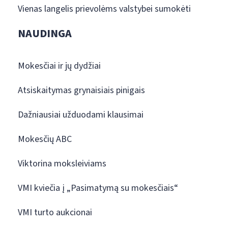
Vienas langelis prievolėms valstybei sumokėti
NAUDINGA
Mokesčiai ir jų dydžiai
Atsiskaitymas grynaisiais pinigais
Dažniausiai užduodami klausimai
Mokesčių ABC
Viktorina moksleiviams
VMI kviečia į „Pasimatymą su mokesčiais“
VMI turto aukcionai