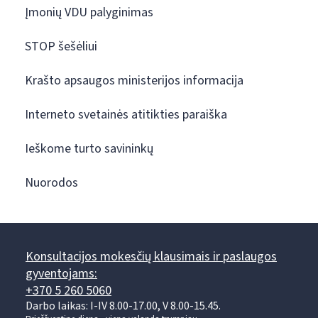
Įmonių VDU palyginimas
STOP šešėliui
Krašto apsaugos ministerijos informacija
Interneto svetainės atitikties paraiška
Ieškome turto savininkų
Nuorodos
Konsultacijos mokesčių klausimais ir paslaugos
gyventojams:
+370 5 260 5060
Darbo laikas: I-IV 8.00-17.00, V 8.00-15.45.