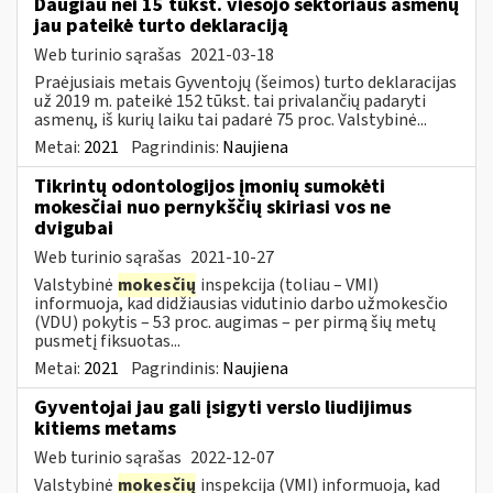
Daugiau nei 15 tūkst. viešojo sektoriaus asmenų
jau pateikė turto deklaraciją
Web turinio sąrašas
2021-03-18
Praėjusiais metais Gyventojų (šeimos) turto deklaracijas
už 2019 m. pateikė 152 tūkst. tai privalančių padaryti
asmenų, iš kurių laiku tai padarė 75 proc. Valstybinė...
Metai:
2021
Pagrindinis:
Naujiena
Tikrintų odontologijos įmonių sumokėti
mokesčiai nuo pernykščių skiriasi vos ne
dvigubai
Web turinio sąrašas
2021-10-27
Valstybinė
mokesčių
inspekcija (toliau – VMI)
informuoja, kad didžiausias vidutinio darbo užmokesčio
(VDU) pokytis – 53 proc. augimas – per pirmą šių metų
pusmetį fiksuotas...
Metai:
2021
Pagrindinis:
Naujiena
Gyventojai jau gali įsigyti verslo liudijimus
kitiems metams
Web turinio sąrašas
2022-12-07
Valstybinė
mokesčių
inspekcija (VMI) informuoja, kad