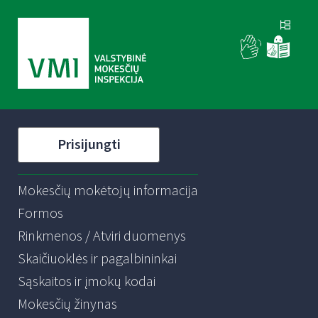
Prisijungti
Mokesčių mokėtojų informacija
Formos
Rinkmenos / Atviri duomenys
Skaičiuoklės ir pagalbininkai
Sąskaitos ir įmokų kodai
Mokesčių žinynas