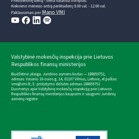
Prieššventinę dieną - viena valanda trumpiau.
Kiekvieno mėnesio antrą penktadienį 8.00 val. - 12.00 val.
Mano VMI
Paklausimas per
Valstybinė mokesčių inspekcija prie Lietuvos
Respublikos finansų ministerijos
Biudžetinė įstaiga. Juridinio asmens kodas — 188659752,
adresas: Vasario 16-osios g. 14, 01107 Vilnius, Lietuva, el.paštas:
vmi@vmi.lt
, E. pristatymo dėžutės adresas 188659752
Duomenys apie Valstybinę mokesčių inspekciją prie Lietuvos
Respublikos finansų ministerijos kaupiami ir saugomi Juridinių
asmenų registre