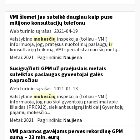
VMI šiemet jau suteikė daugiau kaip puse
milijono konsultacijų telefonu
Web turinio sąrašas
2021-04-19
Valstybinė
mokesčių
inspekcija (toliau – VMI)
informuoja, jog, pratęsus nuotolinių paslaugų
ir
konsultacijų teikimą, VMI specialistai nuo šių metų...
Metai:
2021
Pagrindinis:
Naujiena
Susigrąžinti GPM už praėjusiais metais
suteiktas paslaugas gyventojai galės
paprasčiau
Web turinio sąrašas
2021-01-13
Valstybinė
mokesčių
inspekcija (toliau – VMI)
informuoja, jog nuo šiol gyventojų pranešimai apie
išlaidas (PRC912), siekiant susigrąžinti dalį Gyventojų
pajamų mokesčio...
Metai:
2021
Pagrindinis:
Naujiena
VMI paramos gavėjams perves rekordinę GPM
sumą – 23 mln. eurų