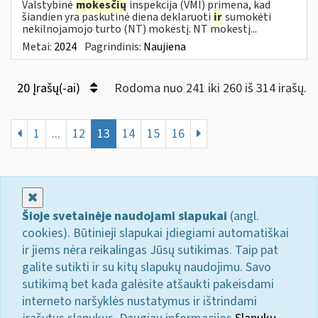
Valstybinė
mokesčių
inspekcija (VMI) primena, kad
šiandien yra paskutinė diena deklaruoti
ir
sumokėti
nekilnojamojo turto (NT) mokestį. NT mokestį...
Metai:
2024
Pagrindinis:
Naujiena
20 Įrašų(-ai)
Rodoma nuo 241 iki 260 iš 314 irašų.
1
...
12
13
14
15
16
Uždaryti
Šioje svetainėje naudojami slapukai
(angl.
cookies). Būtinieji slapukai įdiegiami automatiškai
ir jiems nėra reikalingas Jūsų sutikimas. Taip pat
galite sutikti ir su kitų slapukų naudojimu. Savo
sutikimą bet kada galėsite atšaukti pakeisdami
interneto naršyklės nustatymus ir ištrindami