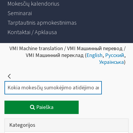
Mokesčių kalendorius
Seminarai
Tarptautinis apmokestinimas
Kontaktai / Apklausa
VMI Machine translation / VMI Машинный перевод /
VMI Машинний переклад (
English
,
Русский
,
Українська
)
Paieška
Kategorijos