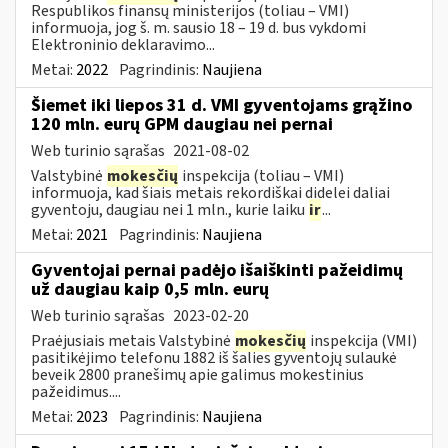
Respublikos finansų ministerijos (toliau – VMI)
informuoja, jog š. m. sausio 18 – 19 d. bus vykdomi
Elektroninio deklaravimo...
Metai:
2022
Pagrindinis:
Naujiena
Šiemet iki liepos 31 d. VMI gyventojams grąžino
120 mln. eurų GPM daugiau nei pernai
Web turinio sąrašas
2021-08-02
Valstybinė
mokesčių
inspekcija (toliau – VMI)
informuoja, kad šiais metais rekordiškai didelei daliai
gyventoju, daugiau nei 1 mln., kurie laiku
ir
...
Metai:
2021
Pagrindinis:
Naujiena
Gyventojai pernai padėjo išaiškinti pažeidimų
už daugiau kaip 0,5 mln. eurų
Web turinio sąrašas
2023-02-20
Praėjusiais metais Valstybinė
mokesčių
inspekcija (VMI)
pasitikėjimo telefonu 1882 iš šalies gyventojų sulaukė
beveik 2800 pranešimų apie galimus mokestinius
pažeidimus....
Metai:
2023
Pagrindinis:
Naujiena