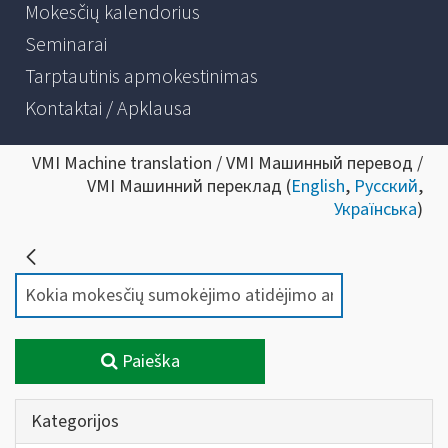
Mokesčių kalendorius
Seminarai
Tarptautinis apmokestinimas
Kontaktai / Apklausa
VMI Machine translation / VMI Машинный перевод /
VMI Машинний переклад (
English
,
Русский
,
Українська
)
Paieška
Kategorijos