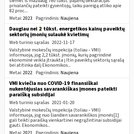
šiemet iš maždaug 760 tūkst. pajamų deklaracijas
privalančių pateikti gyventojų, laiku pareigą atliko apie
82 proc....
Metai:
2023
Pagrindinis:
Naujiena
Daugiau nei
2
tūkst. energetikos kainų paveiktų
sektorių įmonių sulaukė kvietimų
Web turinio sąrašas
2022-11-17
Valstybinė mokesčių inspekcija (toliau – VMI)
informuoja, jog 2,2 tūkst. įmonių, kurių pagrindinė
ekonominė veikla įtraukta į Itin paveiktų sektorių sąrašą
bei atitinka dalį Ekonomikos...
Metai:
2022
Pagrindinis:
Naujiena
VMI kviečia nuo COVID-19 finansiškai
nukentėjusias savarankiškas įmones pateikti
paraišką subsidijai
Web turinio sąrašas
2021-01-20
Valstybinė mokesčių inspekcija (toliau – VMI)
informuoja, jog nuo šiandien savarankiškos įmonės[1]
gali teikti paraišką vienkartinei negrąžintinai subsidijai
gauti. Ekonomikos...
Metai:
2021
Pagrindinis:
Naujiena