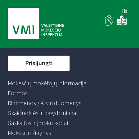
Prisijungti
Mokesčių mokėtojų informacija
Formos
Rinkmenos / Atviri duomenys
Skaičiuoklės ir pagalbininkai
Sąskaitos ir įmokų kodai
Mokesčių žinynas