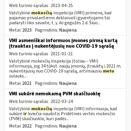
Web turinio sąrašas
2023-04-25
Valstybinė
mokesčių
inspekcija (VMI) primena, kad
pajamas privalantiems deklaruoti gyventojams tai
padaryti liko savaitė, t. y. iki gegužės 2 d. Šiuo...
Metai:
2023
Pagrindinis:
Naujiena
VMI asmeniškai informuos įmones pirmą kartą
įtrauktas į nukentėjusių nuo COVID-19 sąrašą
Web turinio sąrašas
2021-01-21
Valstybinė mokesčių inspekcija (toliau – VMI)
informuoja, jog 34 tūkst. naujų įmonių, įtrauktų į 2021 m.
nukentėjusių nuo COVID-19 sąrašą, artimiausiu
metu
sulauks...
Metai:
2021
Pagrindinis:
Naujiena
VMI sukūrė nemokamą PVM skaičiuoklę
Web turinio sąrašas
2022-03-24
Valstybinė
mokesčių
inspekcija (VMI) informuoja, kad
sukūrė
ir
kviečia naudotis Pridėtinės vertės mokesčio
(PVM) skaičiuokle, kuri padės...
Metai:
2022
Pagrindinis:
Naujiena