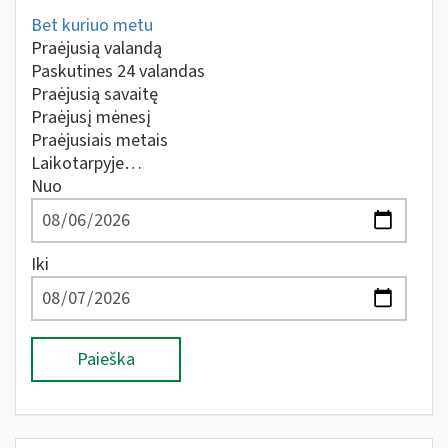
Bet kuriuo metu
Praėjusią valandą
Paskutines 24 valandas
Praėjusią savaitę
Praėjusį mėnesį
Praėjusiais metais
Laikotarpyje…
Nuo
Iki
Paieška