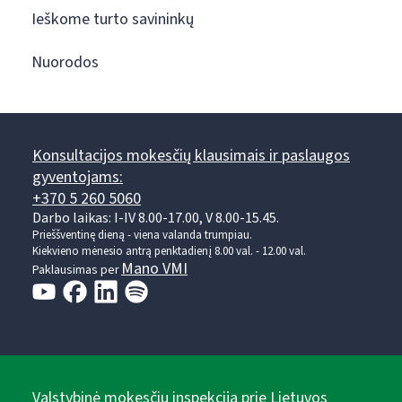
Ieškome turto savininkų
Nuorodos
Konsultacijos mokesčių klausimais ir paslaugos
gyventojams:
+370 5 260 5060
Darbo laikas: I-IV 8.00-17.00, V 8.00-15.45.
Prieššventinę dieną - viena valanda trumpiau.
Kiekvieno mėnesio antrą penktadienį 8.00 val. - 12.00 val.
Mano VMI
Paklausimas per
Valstybinė mokesčių inspekcija prie Lietuvos