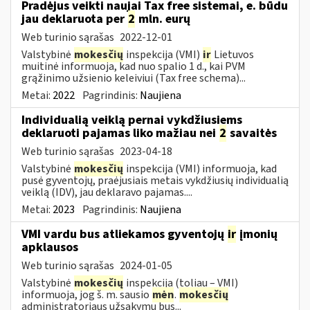
Pradėjus veikti naujai Tax free sistemai, e. būdu
jau deklaruota per
2
mln. eurų
Web turinio sąrašas
2022-12-01
Valstybinė
mokesčių
inspekcija (VMI)
ir
Lietuvos
muitinė informuoja, kad nuo spalio 1 d., kai PVM
grąžinimo užsienio keleiviui (Tax free schema)...
Metai:
2022
Pagrindinis:
Naujiena
Individualią veiklą pernai vykdžiusiems
deklaruoti pajamas liko mažiau nei
2
savaitės
Web turinio sąrašas
2023-04-18
Valstybinė
mokesčių
inspekcija (VMI) informuoja, kad
pusė gyventojų, praėjusiais metais vykdžiusių individualią
veiklą (IDV), jau deklaravo pajamas....
Metai:
2023
Pagrindinis:
Naujiena
VMI vardu bus atliekamos gyventojų
ir
įmonių
apklausos
Web turinio sąrašas
2024-01-05
Valstybinė
mokesčių
inspekcija (toliau – VMI)
informuoja, jog š. m. sausio
mėn
.
mokesčių
administratoriaus užsakymu bus...