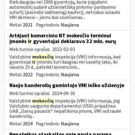
Kiek daugiau nei 1000 gyventojų, kurie įsigydami
automobilį sudarė užsienietišką pirkimo-pardavimo
sutartį (pasirašė vadinamąjį kauferį), netrukus sulauks
VMI dėmesio – jiems bus siunčiamas...
Metai:
2021
Pagrindinis:
Naujiena
Artėjant komercinio NT mokesčio terminui
įmonės
ir
gyventojai deklaravo 32 mln. eurų
Web turinio sąrašas
2022-02-03
Valstybinė
mokesčių
inspekcija (VMI) informuoja, kad
gyventojai
ir
įmonės turi daugiau nei savaitę lako, iki
vasario 15 d., pateikti komercinio...
Metai:
2022
Pagrindinis:
Naujiena
Naujo banderolių gamintojo VMI ieško užsienyje
Web turinio sąrašas
2024-09-30
Valstybinė
mokesčių
inspekcija (VMI) informuoja, jog
Valstybės saugumo departamentui (VSD) pripažinus
UAB „Garsų pasaulis“ nepatikima įmone, VMI nutraukė
banderolių...
Metai:
2024
Pagrindinis:
Naujiena
Nepateikus ataskaitos apie gautą paramą