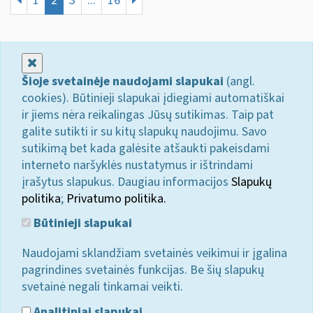
1
2
3
...
16
Uždaryti
Šioje svetainėje naudojami slapukai
(angl.
cookies). Būtinieji slapukai įdiegiami automatiškai
ir jiems nėra reikalingas Jūsų sutikimas. Taip pat
galite sutikti ir su kitų slapukų naudojimu. Savo
sutikimą bet kada galėsite atšaukti pakeisdami
interneto naršyklės nustatymus ir ištrindami
įrašytus slapukus. Daugiau informacijos
Slapukų
politika
;
Privatumo politika.
Būtinieji slapukai
Naudojami sklandžiam svetainės veikimui ir įgalina
pagrindines svetainės funkcijas. Be šių slapukų
svetainė negali tinkamai veikti.
Analitiniai slapukai