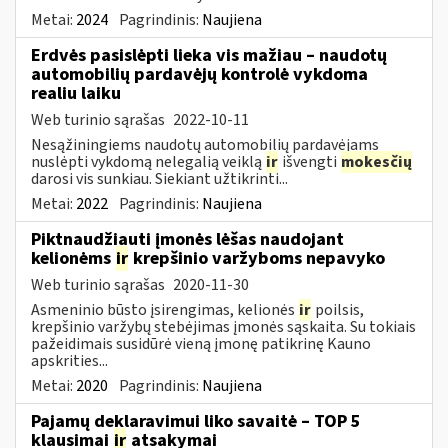
Metai:
2024
Pagrindinis:
Naujiena
Erdvės pasislėpti lieka vis mažiau – naudotų
automobilių pardavėjų kontrolė vykdoma
realiu laiku
Web turinio sąrašas
2022-10-11
Nesąžiningiems naudotų automobilių pardavėjams
nuslėpti vykdomą nelegalią veiklą
ir
išvengti
mokesčių
darosi vis sunkiau. Siekiant užtikrinti...
Metai:
2022
Pagrindinis:
Naujiena
Piktnaudžiauti įmonės lėšas naudojant
kelionėms
ir
krepšinio varžyboms nepavyko
Web turinio sąrašas
2020-11-30
Asmeninio būsto įsirengimas, kelionės
ir
poilsis,
krepšinio varžybų stebėjimas įmonės sąskaita. Su tokiais
pažeidimais susidūrė vieną įmonę patikrinę Kauno
apskrities...
Metai:
2020
Pagrindinis:
Naujiena
Pajamų deklaravimui liko savaitė – TOP 5
klausimai
ir
atsakymai