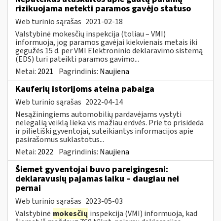
rizikuojama netekti paramos gavėjo statuso
Web turinio sąrašas
2021-02-18
Valstybinė mokesčių inspekcija (toliau – VMI)
informuoja, jog paramos gavėjai kiekvienais metais iki
gegužės 15 d. per VMI Elektroninio deklaravimo sistemą
(EDS) turi pateikti paramos gavimo...
Metai:
2021
Pagrindinis:
Naujiena
Kauferių istorijoms ateina pabaiga
Web turinio sąrašas
2022-04-14
Nesąžiningiems automobilių pardavėjams vystyti
nelegalią veiklą lieka vis mažiau erdvės. Prie to prisideda
ir pilietiški gyventojai, suteikiantys informacijos apie
pasirašomus suklastotus...
Metai:
2022
Pagrindinis:
Naujiena
Šiemet gyventojai buvo pareigingesni:
deklaravusių pajamas laiku – daugiau nei
pernai
Web turinio sąrašas
2023-05-03
Valstybinė
mokesčių
inspekcija (VMI) informuoja, kad