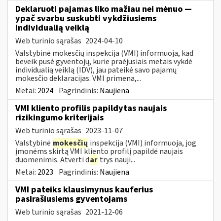
Deklaruoti pajamas liko mažiau nei mėnuo —
ypač svarbu suskubti vykdžiusiems
individualią veiklą
Web turinio sąrašas
2024-04-10
Valstybinė mokesčių inspekcija (VMI) informuoja, kad
beveik pusė gyventojų, kurie praėjusiais metais vykdė
individualią veiklą (IDV), jau pateikė savo pajamų
mokesčio deklaracijas. VMI primena,...
Metai:
2024
Pagrindinis:
Naujiena
VMI kliento profilis papildytas naujais
rizikingumo kriterijais
Web turinio sąrašas
2023-11-07
Valstybinė
mokesčių
inspekcija (VMI) informuoja, jog
įmonėms skirtą VMI kliento profilį papildė naujais
duomenimis. Atverti d
ar
trys nauji...
Metai:
2023
Pagrindinis:
Naujiena
VMI pateiks klausimynus kauferius
pasirašiusiems gyventojams
Web turinio sąrašas
2021-12-06