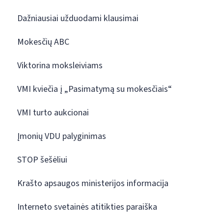
Dažniausiai užduodami klausimai
Mokesčių ABC
Viktorina moksleiviams
VMI kviečia į „Pasimatymą su mokesčiais“
VMI turto aukcionai
Įmonių VDU palyginimas
STOP šešėliui
Krašto apsaugos ministerijos informacija
Interneto svetainės atitikties paraiška