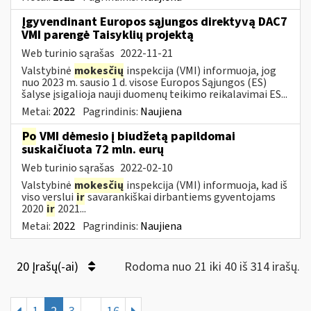
Įgyvendinant Europos sąjungos direktyvą DAC7
VMI parengė Taisyklių projektą
Web turinio sąrašas
2022-11-21
Valstybinė
mokesčių
inspekcija (VMI) informuoja, jog
nuo 2023 m. sausio 1 d. visose Europos Sąjungos (ES)
šalyse įsigalioja nauji duomenų teikimo reikalavimai ES...
Metai:
2022
Pagrindinis:
Naujiena
Po
VMI dėmesio į biudžetą papildomai
suskaičiuota 72 mln. eurų
Web turinio sąrašas
2022-02-10
Valstybinė
mokesčių
inspekcija (VMI) informuoja, kad iš
viso verslui
ir
savarankiškai dirbantiems gyventojams
2020
ir
2021...
Metai:
2022
Pagrindinis:
Naujiena
20 Įrašų(-ai)
Rodoma nuo 21 iki 40 iš 314 irašų.