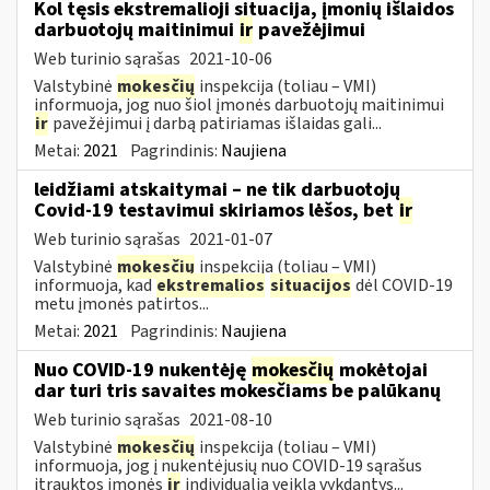
Kol tęsis ekstremalioji situacija, įmonių išlaidos
darbuotojų maitinimui
ir
pavežėjimui
Web turinio sąrašas
2021-10-06
Valstybinė
mokesčių
inspekcija (toliau – VMI)
informuoja, jog nuo šiol įmonės darbuotojų maitinimui
ir
pavežėjimui į darbą patiriamas išlaidas gali...
Metai:
2021
Pagrindinis:
Naujiena
leidžiami atskaitymai – ne tik darbuotojų
Covid-19 testavimui skiriamos lėšos, bet
ir
Web turinio sąrašas
2021-01-07
Valstybinė
mokesčių
inspekcija (toliau – VMI)
informuoja, kad
ekstremalios
situacijos
dėl COVID-19
metu įmonės patirtos...
Metai:
2021
Pagrindinis:
Naujiena
Nuo COVID-19 nukentėję
mokesčių
mokėtojai
dar turi tris savaites mokesčiams be palūkanų
Web turinio sąrašas
2021-08-10
Valstybinė
mokesčių
inspekcija (toliau – VMI)
informuoja, jog į nukentėjusių nuo COVID-19 sąrašus
įtrauktos įmonės
ir
individualią veiklą vykdantys...