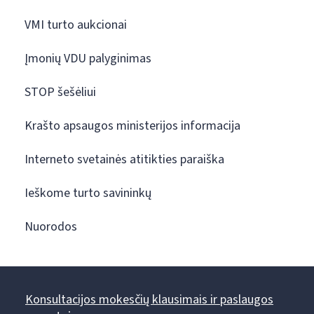
VMI turto aukcionai
Įmonių VDU palyginimas
STOP šešėliui
Krašto apsaugos ministerijos informacija
Interneto svetainės atitikties paraiška
Ieškome turto savininkų
Nuorodos
Konsultacijos mokesčių klausimais ir paslaugos