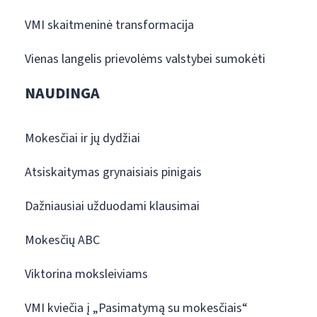
VMI skaitmeninė transformacija
Vienas langelis prievolėms valstybei sumokėti
NAUDINGA
Mokesčiai ir jų dydžiai
Atsiskaitymas grynaisiais pinigais
Dažniausiai užduodami klausimai
Mokesčių ABC
Viktorina moksleiviams
VMI kviečia į „Pasimatymą su mokesčiais“