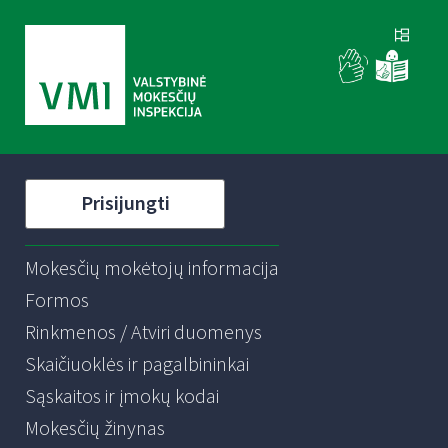
Prisijungti
Mokesčių mokėtojų informacija
Formos
Rinkmenos / Atviri duomenys
Skaičiuoklės ir pagalbininkai
Sąskaitos ir įmokų kodai
Mokesčių žinynas