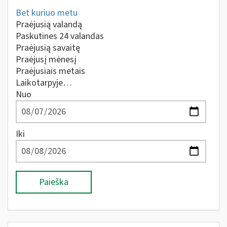
Bet kuriuo metu
Praėjusią valandą
Paskutines 24 valandas
Praėjusią savaitę
Praėjusį mėnesį
Praėjusiais metais
Laikotarpyje…
Nuo
Iki
Paieška