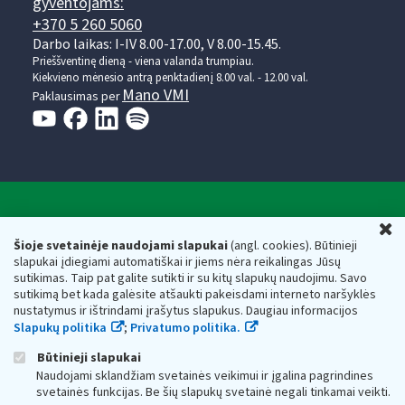
gyventojams:
+370 5 260 5060
Darbo laikas: I-IV 8.00-17.00, V 8.00-15.45.
Prieššventinę dieną - viena valanda trumpiau.
Kiekvieno mėnesio antrą penktadienį 8.00 val. - 12.00 val.
Mano VMI
Paklausimas per
Valstybinė mokesčių inspekcija prie Lietuvos
U
Respublikos finansų ministerijos
Šioje svetainėje naudojami slapukai
(angl. cookies). Būtinieji
slapukai įdiegiami automatiškai ir jiems nėra reikalingas Jūsų
Biudžetinė įstaiga. Juridinio asmens kodas — 188659752,
sutikimas. Taip pat galite sutikti ir su kitų slapukų naudojimu. Savo
adresas: Vasario 16-osios g. 14, 01107 Vilnius, Lietuva, el.paštas:
sutikimą bet kada galėsite atšaukti pakeisdami interneto naršyklės
vmi@vmi.lt
, E. pristatymo dėžutės adresas 188659752
nustatymus ir ištrindami įrašytus slapukus. Daugiau informacijos
Duomenys apie Valstybinę mokesčių inspekciją prie Lietuvos
Slapukų politika
;
Privatumo politika.
Respublikos finansų ministerijos kaupiami ir saugomi Juridinių
asmenų registre
Būtinieji slapukai
Naudojami sklandžiam svetainės veikimui ir įgalina pagrindines
svetainės funkcijas. Be šių slapukų svetainė negali tinkamai veikti.