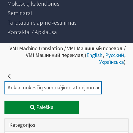
Mokesčių kalendorius
Seminarai
Tarptautinis apmokestinimas
Kontaktai / Apklausa
VMI Machine translation / VMI Машинный перевод /
VMI Машинний переклад (
English
,
Русский
,
Українська
)
Paieška
Kategorijos