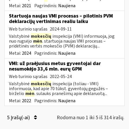
Metai:
2021
Pagrindinis:
Naujiena
Startuoja naujas VMI procesas – pilotinis PVM
deklaracijų vertinimas realiu laiku
Web turinio sąrašas
2024-09-11
Valstybinė
mokesčių
inspekcija (VMI) informuoja, jog
nuo rugsėjo
mėn
. startuoja naujas VMI procesas –
pridėtinės vertės mokesčio (PVM) deklaracijų...
Metai:
2024
Pagrindinis:
Naujiena
VMI: už praėjusius metus gyventojai dar
nesumokėjo 33,6 mln. eurų GPM
Web turinio sąrašas
2022-05-24
Valstybinė
mokesčių
inspekcija (toliau - VMI)
informuoja, kad apie 70 tūkst. gyventojų gegužės –
birželio
mėn
. sulauks pranešimų apie deklaruotą...
Metai:
2022
Pagrindinis:
Naujiena
5 Įrašų(-ai)
Rodoma nuo 1 iki 5 iš 314 irašų.