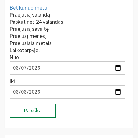
Bet kuriuo metu
Praėjusią valandą
Paskutines 24 valandas
Praėjusią savaitę
Praėjusį mėnesį
Praėjusiais metais
Laikotarpyje…
Nuo
Iki
Paieška