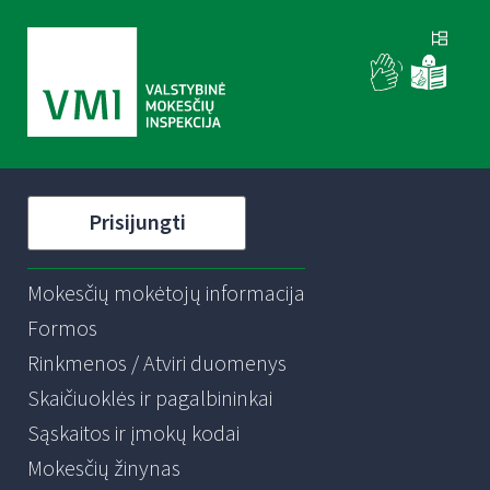
Prisijungti
Mokesčių mokėtojų informacija
Formos
Rinkmenos / Atviri duomenys
Skaičiuoklės ir pagalbininkai
Sąskaitos ir įmokų kodai
Mokesčių žinynas