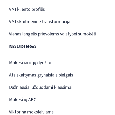
VMI kliento profilis
VMI skaitmeninė transformacija
Vienas langelis prievolėms valstybei sumokėti
NAUDINGA
Mokesčiai ir jų dydžiai
Atsiskaitymas grynaisiais pinigais
Dažniausiai užduodami klausimai
Mokesčių ABC
Viktorina moksleiviams