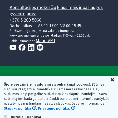
Konsultacijos mokesčių klausimais ir paslaugos
gyventojams:
+370 5 260 5060
Darbo laikas: I-IV 8.00-17.00, V 8.00-15.45.
Prieššventinę dieną - viena valanda trumpiau.
Kiekvieno mėnesio antrą penktadienį 8.00 val. - 12.00 val.
Mano VMI
Paklausimas per
Valstybinė mokesčių inspekcija prie Lietuvos
U
Respublikos finansų ministerijos
Šioje svetainėje naudojami slapukai
(angl. cookies). Būtinieji
slapukai įdiegiami automatiškai ir jiems nėra reikalingas Jūsų
Biudžetinė įstaiga. Juridinio asmens kodas — 188659752,
sutikimas. Taip pat galite sutikti ir su kitų slapukų naudojimu. Savo
adresas: Vasario 16-osios g. 14, 01107 Vilnius, Lietuva, el.paštas:
sutikimą bet kada galėsite atšaukti pakeisdami interneto naršyklės
vmi@vmi.lt
, E. pristatymo dėžutės adresas 188659752
nustatymus ir ištrindami įrašytus slapukus. Daugiau informacijos
Duomenys apie Valstybinę mokesčių inspekciją prie Lietuvos
Slapukų politika
;
Privatumo politika.
Respublikos finansų ministerijos kaupiami ir saugomi Juridinių
asmenų registre
Būtinieji slapukai