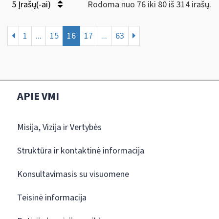
5 Įrašų(-ai)
Rodoma nuo 76 iki 80 iš 314 irašų.
1
...
15
16
17
...
63
APIE VMI
Misija, Vizija ir Vertybės
Struktūra ir kontaktinė informacija
Konsultavimasis su visuomene
Teisinė informacija