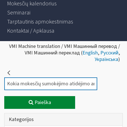
Mokesčių kalendorius
Seminarai
Tarptautinis apmokestinimas
Kontaktai / Apklausa
VMI Machine translation / VMI Машинный перевод /
VMI Машинний переклад (
English
,
Русский
,
Українська
)
Paieška
Kategorijos