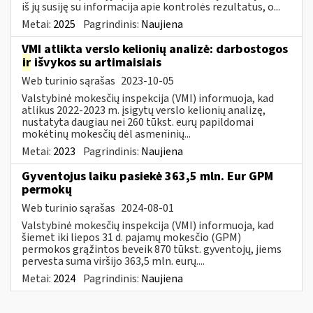
iš jų susiję su informacija apie kontrolės rezultatus, o...
Metai:
2025
Pagrindinis:
Naujiena
VMI atlikta verslo kelionių analizė: darbostogos
ir
išvykos su artimaisiais
Web turinio sąrašas
2023-10-05
Valstybinė mokesčių inspekcija (VMI) informuoja, kad
atlikus 2022-2023 m. įsigytų verslo kelionių analizę,
nustatyta daugiau nei 260 tūkst. eurų papildomai
mokėtinų mokesčių dėl asmeninių...
Metai:
2023
Pagrindinis:
Naujiena
Gyventojus laiku pasiekė 363,5 mln. Eur GPM
permokų
Web turinio sąrašas
2024-08-01
Valstybinė mokesčių inspekcija (VMI) informuoja, kad
šiemet iki liepos 31 d. pajamų mokesčio (GPM)
permokos grąžintos beveik 870 tūkst. gyventojų, jiems
pervesta suma viršijo 363,5 mln. eurų....
Metai:
2024
Pagrindinis:
Naujiena