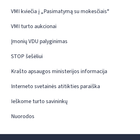
VMI kviečia į „Pasimatymą su mokesčiais“
VMI turto aukcionai
Įmonių VDU palyginimas
STOP šešėliui
Krašto apsaugos ministerijos informacija
Interneto svetainės atitikties paraiška
Ieškome turto savininkų
Nuorodos