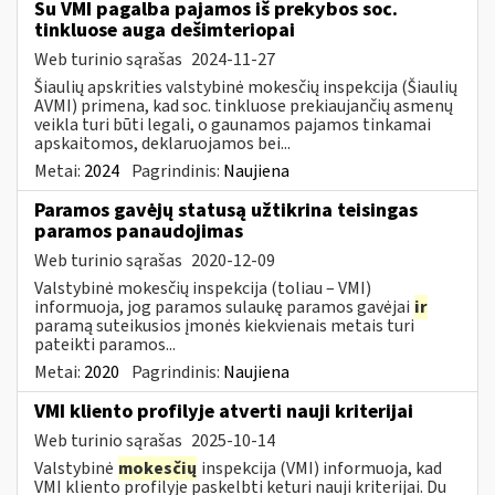
Su VMI pagalba pajamos iš prekybos soc.
tinkluose auga dešimteriopai
Web turinio sąrašas
2024-11-27
Šiaulių apskrities valstybinė mokesčių inspekcija (Šiaulių
AVMI) primena, kad soc. tinkluose prekiaujančių asmenų
veikla turi būti legali, o gaunamos pajamos tinkamai
apskaitomos, deklaruojamos bei...
Metai:
2024
Pagrindinis:
Naujiena
Paramos gavėjų statusą užtikrina teisingas
paramos panaudojimas
Web turinio sąrašas
2020-12-09
Valstybinė mokesčių inspekcija (toliau – VMI)
informuoja, jog paramos sulaukę paramos gavėjai
ir
paramą suteikusios įmonės kiekvienais metais turi
pateikti paramos...
Metai:
2020
Pagrindinis:
Naujiena
VMI kliento profilyje atverti nauji kriterijai
Web turinio sąrašas
2025-10-14
Valstybinė
mokesčių
inspekcija (VMI) informuoja, kad
VMI kliento profilyje paskelbti keturi nauji kriterijai. Du