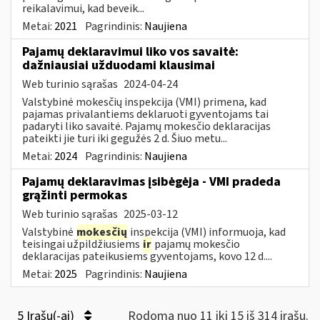
reikalavimui, kad beveik...
Metai:
2021
Pagrindinis:
Naujiena
Pajamų deklaravimui liko vos savaitė:
dažniausiai užduodami klausimai
Web turinio sąrašas
2024-04-24
Valstybinė mokesčių inspekcija (VMI) primena, kad
pajamas privalantiems deklaruoti gyventojams tai
padaryti liko savaitė. Pajamų mokesčio deklaracijas
pateikti jie turi iki gegužės 2 d. Šiuo metu...
Metai:
2024
Pagrindinis:
Naujiena
Pajamų deklaravimas įsibėgėja - VMI pradeda
grąžinti permokas
Web turinio sąrašas
2025-03-12
Valstybinė
mokesčių
inspekcija (VMI) informuoja, kad
teisingai užpildžiusiems
ir
pajamų mokesčio
deklaracijas pateikusiems gyventojams, kovo 12 d....
Metai:
2025
Pagrindinis:
Naujiena
5 Įrašų(-ai)
Rodoma nuo 11 iki 15 iš 314 irašų.