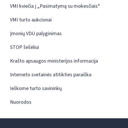
VMI kviečia į „Pasimatymą su mokesčiais“
VMI turto aukcionai
Įmonių VDU palyginimas
STOP šešėliui
Krašto apsaugos ministerijos informacija
Interneto svetainės atitikties paraiška
Ieškome turto savininkų
Nuorodos