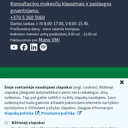
Konsultacijos mokesčių klausimais ir paslaugos
gyventojams:
+370 5 260 5060
Darbo laikas: I-IV 8.00-17.00, V 8.00-15.45.
Prieššventinę dieną - viena valanda trumpiau.
Kiekvieno mėnesio antrą penktadienį 8.00 val. - 12.00 val.
Mano VMI
Paklausimas per
Valstybinė mokesčių inspekcija prie Lietuvos
U
Respublikos finansų ministerijos
Šioje svetainėje naudojami slapukai
(angl. cookies). Būtinieji
slapukai įdiegiami automatiškai ir jiems nėra reikalingas Jūsų
Biudžetinė įstaiga. Juridinio asmens kodas — 188659752,
sutikimas. Taip pat galite sutikti ir su kitų slapukų naudojimu. Savo
adresas: Vasario 16-osios g. 14, 01107 Vilnius, Lietuva, el.paštas:
sutikimą bet kada galėsite atšaukti pakeisdami interneto naršyklės
vmi@vmi.lt
, E. pristatymo dėžutės adresas 188659752
nustatymus ir ištrindami įrašytus slapukus. Daugiau informacijos
Duomenys apie Valstybinę mokesčių inspekciją prie Lietuvos
Slapukų politika
;
Privatumo politika.
Respublikos finansų ministerijos kaupiami ir saugomi Juridinių
asmenų registre
Būtinieji slapukai