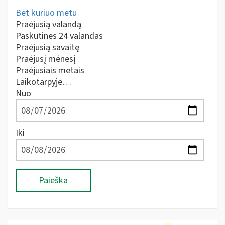
Bet kuriuo metu
Praėjusią valandą
Paskutines 24 valandas
Praėjusią savaitę
Praėjusį mėnesį
Praėjusiais metais
Laikotarpyje…
Nuo
Iki
Paieška