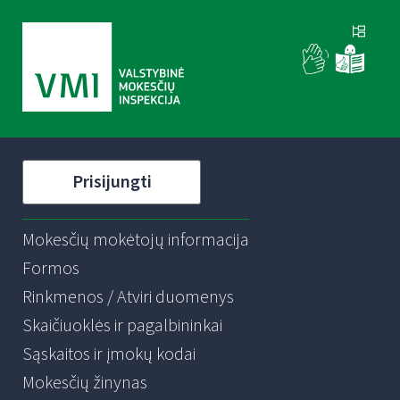
Prisijungti
Mokesčių mokėtojų informacija
Formos
Rinkmenos / Atviri duomenys
Skaičiuoklės ir pagalbininkai
Sąskaitos ir įmokų kodai
Mokesčių žinynas