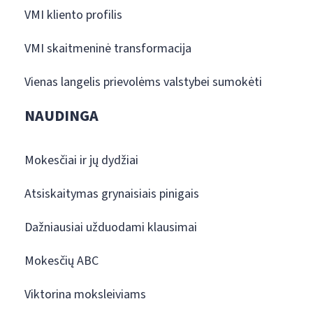
VMI kliento profilis
VMI skaitmeninė transformacija
Vienas langelis prievolėms valstybei sumokėti
NAUDINGA
Mokesčiai ir jų dydžiai
Atsiskaitymas grynaisiais pinigais
Dažniausiai užduodami klausimai
Mokesčių ABC
Viktorina moksleiviams