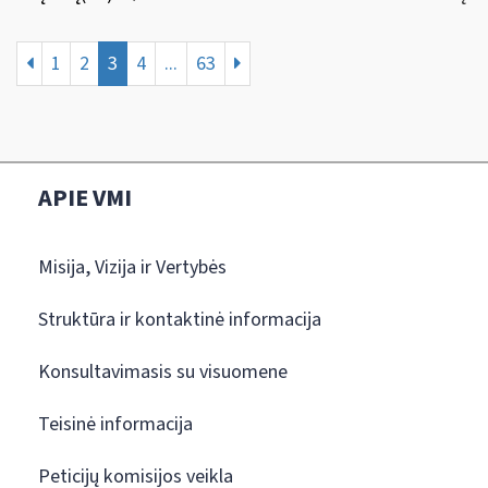
1
2
3
4
...
63
APIE VMI
Misija, Vizija ir Vertybės
Struktūra ir kontaktinė informacija
Konsultavimasis su visuomene
Teisinė informacija
Peticijų komisijos veikla