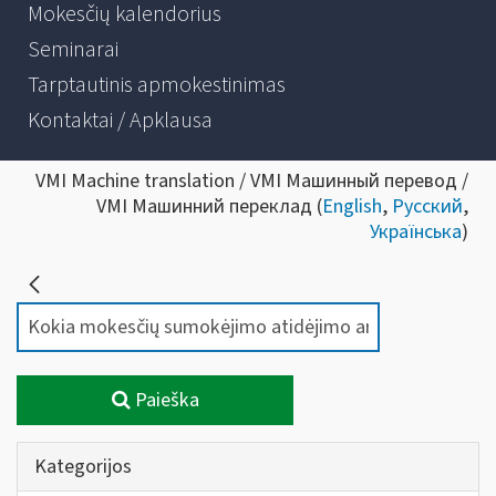
Mokesčių kalendorius
Seminarai
Tarptautinis apmokestinimas
Kontaktai / Apklausa
VMI Machine translation / VMI Машинный перевод /
VMI Машинний переклад (
English
,
Русский
,
Українська
)
Paieška
Kategorijos