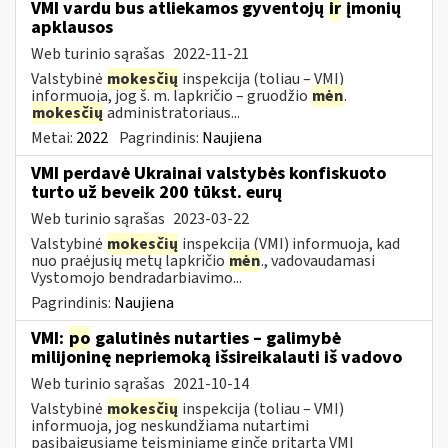
VMI vardu bus atliekamos gyventojų
ir
įmonių
apklausos
Web turinio sąrašas
2022-11-21
Valstybinė
mokesčių
inspekcija (toliau – VMI)
informuoja, jog š. m. lapkričio – gruodžio
mėn
.
mokesčių
administratoriaus...
Metai:
2022
Pagrindinis:
Naujiena
VMI perdavė Ukrainai valstybės konfiskuoto
turto už beveik 200 tūkst. eurų
Web turinio sąrašas
2023-03-22
Valstybinė
mokesčių
inspekcija (VMI) informuoja, kad
nuo praėjusių metų lapkričio
mėn
., vadovaudamasi
Vystomojo bendradarbiavimo...
Pagrindinis:
Naujiena
VMI:
po
galutinės nutarties – galimybė
milijoninę nepriemoką išsireikalauti iš vadovo
Web turinio sąrašas
2021-10-14
Valstybinė
mokesčių
inspekcija (toliau – VMI)
informuoja, jog neskundžiama nutartimi
pasibaigusiame teisminiame ginče pritarta VMI