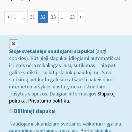
1
...
31
32
33
...
63
Uždaryti
Šioje svetainėje naudojami slapukai
(angl.
cookies). Būtinieji slapukai įdiegiami automatiškai
ir jiems nėra reikalingas Jūsų sutikimas. Taip pat
galite sutikti ir su kitų slapukų naudojimu. Savo
sutikimą bet kada galėsite atšaukti pakeisdami
interneto naršyklės nustatymus ir ištrindami
įrašytus slapukus. Daugiau informacijos
Slapukų
politika
;
Privatumo politika.
Būtinieji slapukai
Naudojami sklandžiam svetainės veikimui ir įgalina
pagrindines svetainės funkcijas. Be šių slapukų