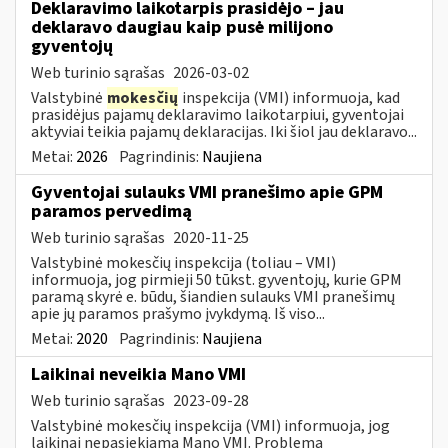
Deklaravimo laikotarpis prasidėjo – jau
deklaravo daugiau kaip pusė milijono
gyventojų
Web turinio sąrašas
2026-03-02
Valstybinė
mokesčių
inspekcija (VMI) informuoja, kad
prasidėjus pajamų deklaravimo laikotarpiui, gyventojai
aktyviai teikia pajamų deklaracijas. Iki šiol jau deklaravo...
Metai:
2026
Pagrindinis:
Naujiena
Gyventojai sulauks VMI pranešimo apie GPM
paramos pervedimą
Web turinio sąrašas
2020-11-25
Valstybinė mokesčių inspekcija (toliau – VMI)
informuoja, jog pirmieji 50 tūkst. gyventojų, kurie GPM
paramą skyrė e. būdu, šiandien sulauks VMI pranešimų
apie jų paramos prašymo įvykdymą. Iš viso...
Metai:
2020
Pagrindinis:
Naujiena
Laikinai neveikia Mano VMI
Web turinio sąrašas
2023-09-28
Valstybinė mokesčių inspekcija (VMI) informuoja, jog
laikinai nepasiekiama Mano VMI. Problema