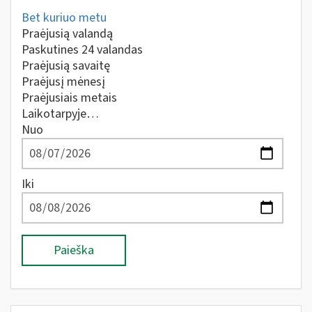
Bet kuriuo metu
Praėjusią valandą
Paskutines 24 valandas
Praėjusią savaitę
Praėjusį mėnesį
Praėjusiais metais
Laikotarpyje…
Nuo
Iki
Paieška