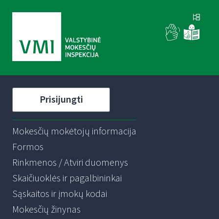
Prisijungti
Mokesčių mokėtojų informacija
Formos
Rinkmenos / Atviri duomenys
Skaičiuoklės ir pagalbininkai
Sąskaitos ir įmokų kodai
Mokesčių žinynas