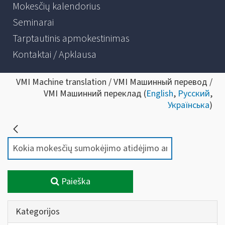
Mokesčių kalendorius
Seminarai
Tarptautinis apmokestinimas
Kontaktai / Apklausa
VMI Machine translation / VMI Машинный перевод /
VMI Машинний переклад (
English
,
Русский
,
Українська
)
Paieška
Kategorijos