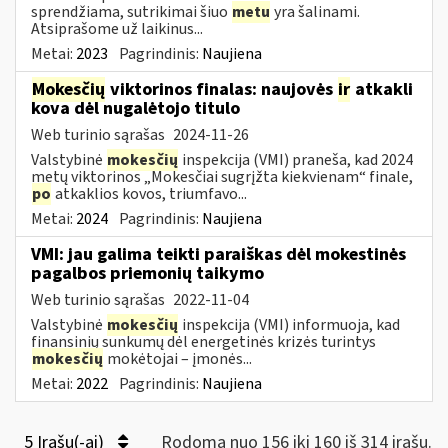
sprendžiama, sutrikimai šiuo
metu
yra šalinami.
Atsiprašome už laikinus...
Metai:
2023
Pagrindinis:
Naujiena
Mokesčių
viktorinos finalas: naujovės
ir
atkakli
kova dėl nugalėtojo titulo
Web turinio sąrašas
2024-11-26
Valstybinė
mokesčių
inspekcija (VMI) praneša, kad 2024
metų viktorinos „Mokesčiai sugrįžta kiekvienam“ finale,
po
atkaklios kovos, triumfavo...
Metai:
2024
Pagrindinis:
Naujiena
VMI: jau galima teikti paraiškas dėl mokestinės
pagalbos priemonių taikymo
Web turinio sąrašas
2022-11-04
Valstybinė
mokesčių
inspekcija (VMI) informuoja, kad
finansinių sunkumų dėl energetinės krizės turintys
mokesčių
mokėtojai – įmonės...
Metai:
2022
Pagrindinis:
Naujiena
5 Įrašų(-ai)
Rodoma nuo 156 iki 160 iš 314 irašų.