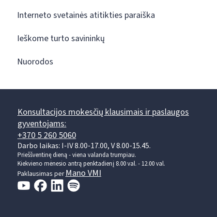
Interneto svetainės atitikties paraiška
Ieškome turto savininkų
Nuorodos
Konsultacijos mokesčių klausimais ir paslaugos
gyventojams:
+370 5 260 5060
Darbo laikas: I-IV 8.00-17.00, V 8.00-15.45.
Prieššventinę dieną - viena valanda trumpiau.
Kiekvieno mėnesio antrą penktadienį 8.00 val. - 12.00 val.
Mano VMI
Paklausimas per