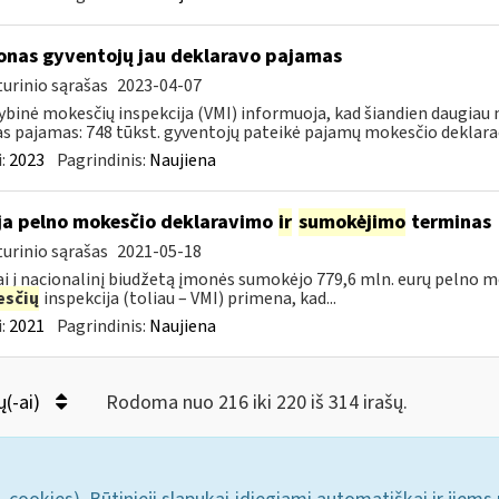
jonas gyventojų jau deklaravo pajamas
urinio sąrašas
2023-04-07
ybinė mokesčių inspekcija (VMI) informuoja, kad šiandien daugiau n
s pajamas: 748 tūkst. gyventojų pateikė pajamų mokesčio deklaracij
:
2023
Pagrindinis:
Naujiena
ja pelno mokesčio deklaravimo
ir
sumokėjimo
terminas
urinio sąrašas
2021-05-18
i į nacionalinį biudžetą įmonės sumokėjo 779,6 mln. eurų pelno mo
sčių
inspekcija (toliau – VMI) primena, kad...
:
2021
Pagrindinis:
Naujiena
ų(-ai)
Rodoma nuo 216 iki 220 iš 314 irašų.