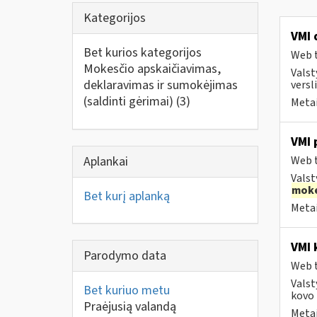
Kategorijos
VMI 
Bet kurios kategorijos
Web t
Mokesčio apskaičiavimas,
Valst
deklaravimas ir sumokėjimas
versli
(saldinti gėrimai)
(3)
Metai
VMI 
Aplankai
Web t
Valst
moke
Bet kurį aplanką
Metai
VMI 
Parodymo data
Web t
Valst
Bet kuriuo metu
kovo 1
Praėjusią valandą
Metai