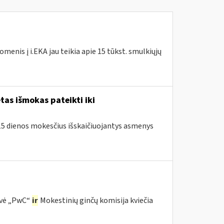
enis į i.EKA jau teikia apie 15 tūkst. smulkiųjų
as išmokas pateikti iki
o 15 dienos mokesčius išskaičiuojantys asmenys
ovė „PwC“
ir
Mokestinių ginčų komisija kviečia