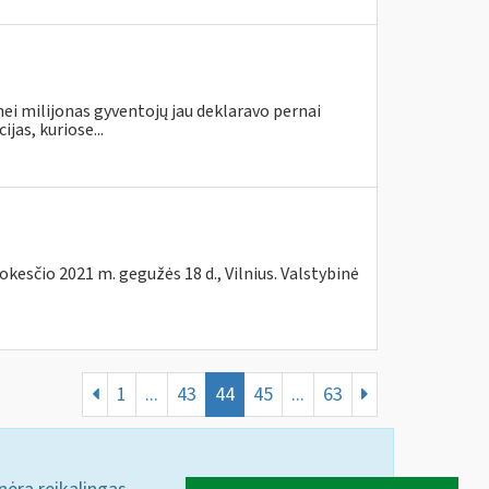
ei milijonas gyventojų jau deklaravo pernai
as, kuriose...
kesčio 2021 m. gegužės 18 d., Vilnius. Valstybinė
1
...
43
44
45
...
63