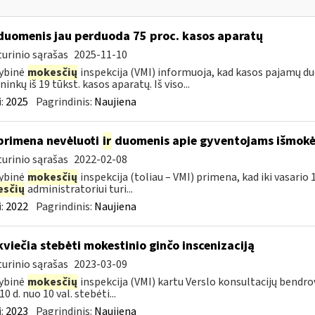
duomenis jau perduoda 75 proc. kasos aparatų
urinio sąrašas
2025-11-10
ybinė
mokesčių
inspekcija (VMI) informuoja, kad kasos pajamų duom
ninkų iš 19 tūkst. kasos aparatų. Iš viso...
:
2025
Pagrindinis:
Naujiena
primena nevėluoti
ir
duomenis apie gyventojams išmokėt
urinio sąrašas
2022-02-08
ybinė
mokesčių
inspekcija (toliau – VMI) primena, kad iki vasari
sčių
administratoriui turi...
:
2022
Pagrindinis:
Naujiena
kviečia stebėti mokestinio ginčo inscenizaciją
urinio sąrašas
2023-03-09
ybinė
mokesčių
inspekcija (VMI) kartu Verslo konsultacijų bendr
0 d. nuo 10 val. stebėti...
:
2023
Pagrindinis:
Naujiena