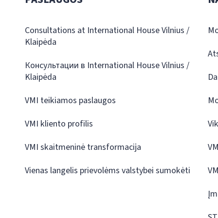
Consultations at International House Vilnius /
Mo
Klaipėda
At
Консультации в International House Vilnius /
Klaipėda
Da
VMI teikiamos paslaugos
Mo
VMI kliento profilis
Vi
VMI skaitmeninė transformacija
VM
Vienas langelis prievolėms valstybei sumokėti
VM
Įm
ST