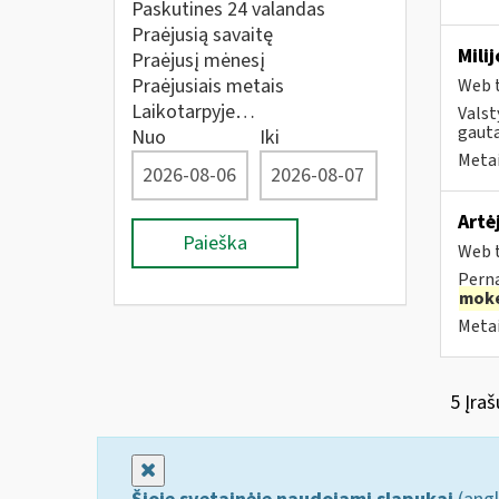
Paskutines 24 valandas
Praėjusią savaitę
Mili
Praėjusį mėnesį
Praėjusiais metais
Web t
Laikotarpyje…
Valst
gauta
Nuo
Iki
Metai
Artė
Paieška
Web t
Perna
moke
Metai
5 Įraš
Uždaryti