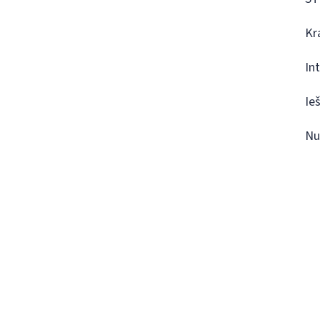
Kr
In
Ie
Nu