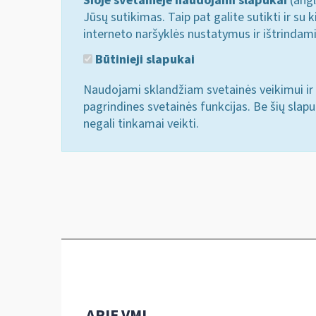
Šioje svetainėje naudojami slapukai
(angl
Jūsų sutikimas. Taip pat galite sutikti ir s
interneto naršyklės nustatymus ir ištrindam
Būtinieji slapukai
Naudojami sklandžiam svetainės veikimui ir 
pagrindines svetainės funkcijas. Be šių slap
negali tinkamai veikti.
APIE VMI