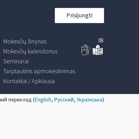
Prisijungti
Mokesčių žinynas
Mokesčių kalendorius
Seminarai
Tarptautinis apmokestinimas
Kontaktai / Apklausa
ний переклад (
English
,
Русский
,
Українська
)