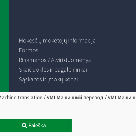
Mokesčių mokėtojų informacija
Formos
Rinkmenos / Atviri duomenys
Skaičiuoklės ir pagalbininkai
Sąskaitos ir įmokų kodai
Machine translation / VMI Машинный перевод / VMI Машин
Paieška