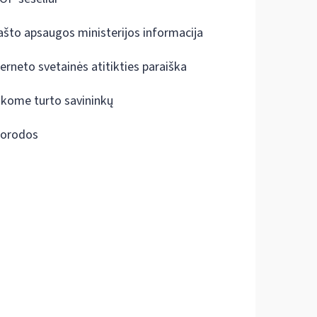
ašto apsaugos ministerijos informacija
terneto svetainės atitikties paraiška
škome turto savininkų
orodos