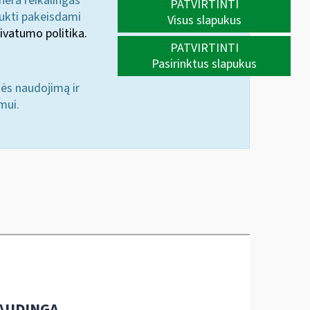
 nėra reikalingas
PATVIRTINTI
aukti pakeisdami
Visus slapukus
ivatumo politika.
PATVIRTINTI
Pasirinktus slapukus
nės naudojimą ir
mui.
AUDINGA