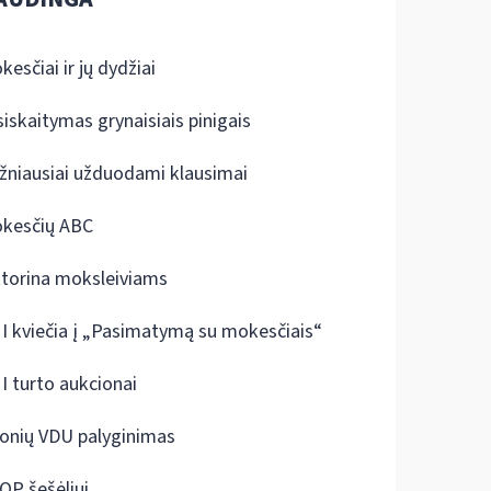
kesčiai ir jų dydžiai
siskaitymas grynaisiais pinigais
žniausiai užduodami klausimai
kesčių ABC
ktorina moksleiviams
I kviečia į „Pasimatymą su mokesčiais“
I turto aukcionai
onių VDU palyginimas
OP šešėliui