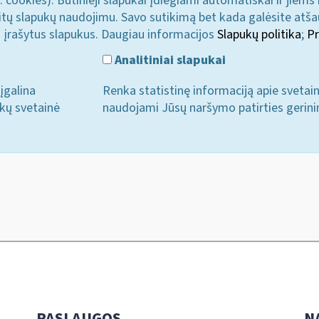
. cookies). Būtinieji slapukai įdiegiami automatiškai ir jiems
u kitų slapukų naudojimu. Savo sutikimą bet kada galėsite atš
i įrašytus slapukus. Daugiau informacijos
Slapukų politika
;
Pr
Analitiniai slapukai
įgalina
Renka statistinę informaciją apie svetai
ukų svetainė
naudojami Jūsų naršymo patirties gerini
PASLAUGOS
N