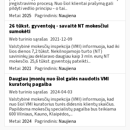
įregistravimo procesą. Nuo šiol klientai prašymą gali
pildyti vedlio principu – o tai...
Metai:
2025
Pagrindinis:
Naujiena
26 tūkst. gyventojų - savaitė NT mokesčiui
sumokėti
Web turinio sąrašas
2021-12-09
Valstybinė mokesčių inspekcija (VMI) informuoja, kad iki
šios dienos 7,2 tūkst. Nekilnojamojo turto (NT)
savininkų jau deklaravo daugiau kaip 3 mln. eurų NT
mokesčio. 25,6 tūkst. gyventojų pateikti...
Metai:
2021
Pagrindinis:
Naujiena
Daugiau įmonių nuo šiol galės naudotis VMI
kuratorių pagalba
Web turinio sąrašas
2024-04-03
Valstybinė mokesčių inspekcija (VMI) informuoja, kad
nuo šiol VMI kuratorius turės didesnis klientų skaičius.
Papildoma mokesčių specialistų pagalba bus teikiama
600 Vilniaus, Kauno, Klaipėdos,...
Metai:
2024
Pagrindinis:
Naujiena