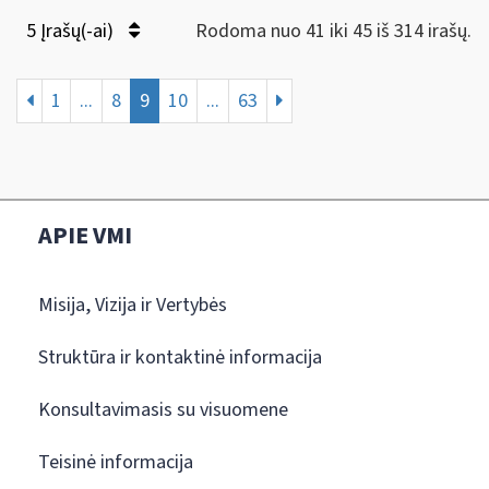
5 Įrašų(-ai)
Rodoma nuo 41 iki 45 iš 314 irašų.
1
...
8
9
10
...
63
APIE VMI
Misija, Vizija ir Vertybės
Struktūra ir kontaktinė informacija
Konsultavimasis su visuomene
Teisinė informacija