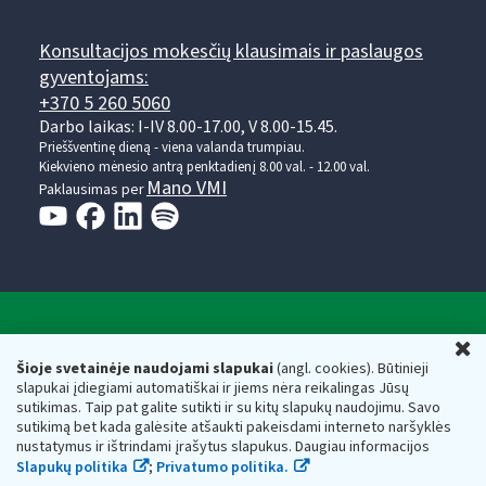
Konsultacijos mokesčių klausimais ir paslaugos
gyventojams:
+370 5 260 5060
Darbo laikas: I-IV 8.00-17.00, V 8.00-15.45.
Prieššventinę dieną - viena valanda trumpiau.
Kiekvieno mėnesio antrą penktadienį 8.00 val. - 12.00 val.
Mano VMI
Paklausimas per
Valstybinė mokesčių inspekcija prie Lietuvos
U
Respublikos finansų ministerijos
Šioje svetainėje naudojami slapukai
(angl. cookies). Būtinieji
slapukai įdiegiami automatiškai ir jiems nėra reikalingas Jūsų
Biudžetinė įstaiga. Juridinio asmens kodas — 188659752,
sutikimas. Taip pat galite sutikti ir su kitų slapukų naudojimu. Savo
adresas: Vasario 16-osios g. 14, 01107 Vilnius, Lietuva, el.paštas:
sutikimą bet kada galėsite atšaukti pakeisdami interneto naršyklės
vmi@vmi.lt
, E. pristatymo dėžutės adresas 188659752
nustatymus ir ištrindami įrašytus slapukus. Daugiau informacijos
Duomenys apie Valstybinę mokesčių inspekciją prie Lietuvos
Slapukų politika
;
Privatumo politika.
Respublikos finansų ministerijos kaupiami ir saugomi Juridinių