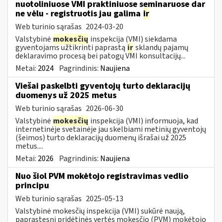
nuotoliniuose VMI praktiniuose seminaruose dar
ne vėlu - registruotis jau galima
ir
Web turinio sąrašas
2024-03-20
Valstybinė
mokesčių
inspekcija (VMI) siekdama
gyventojams užtikrinti paprastą
ir
sklandų pajamų
deklaravimo procesą bei patogų VMI konsultacijų...
Metai:
2024
Pagrindinis:
Naujiena
Viešai paskelbti gyventojų turto deklaracijų
duomenys už 2025 metus
Web turinio sąrašas
2026-06-30
Valstybinė
mokesčių
inspekcija (VMI) informuoja, kad
internetinėje svetainėje jau skelbiami metinių gyventojų
(šeimos) turto deklaracijų duomenų išrašai už 2025
metus....
Metai:
2026
Pagrindinis:
Naujiena
Nuo šiol PVM mokėtojo registravimas vedlio
principu
Web turinio sąrašas
2025-05-13
Valstybinė mokesčių inspekcija (VMI) sukūrė naują,
paprastesnį pridėtinės vertės mokesčio (PVM) mokėtojo