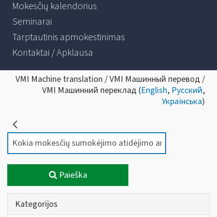
Mokesčių kalendorius
Seminarai
Tarptautinis apmokestinimas
Kontaktai / Apklausa
VMI Machine translation / VMI Машинный перевод /
VMI Машинний переклад (
English
,
Русский
,
Українська
)
Paieška
Kategorijos