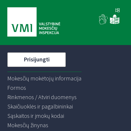
Prisijungti
Mokesčių mokėtojų informacija
Formos
Rinkmenos / Atviri duomenys
Skaičiuoklės ir pagalbininkai
Sąskaitos ir įmokų kodai
Mokesčių žinynas