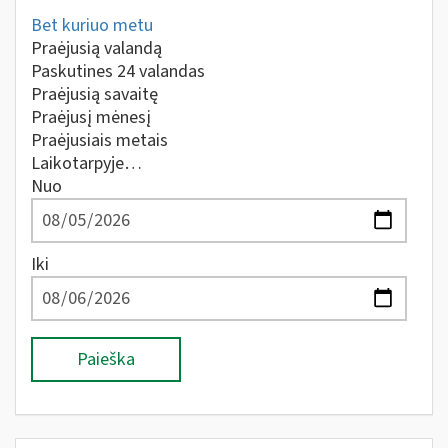
Bet kuriuo metu
Praėjusią valandą
Paskutines 24 valandas
Praėjusią savaitę
Praėjusį mėnesį
Praėjusiais metais
Laikotarpyje…
Nuo
Iki
Paieška