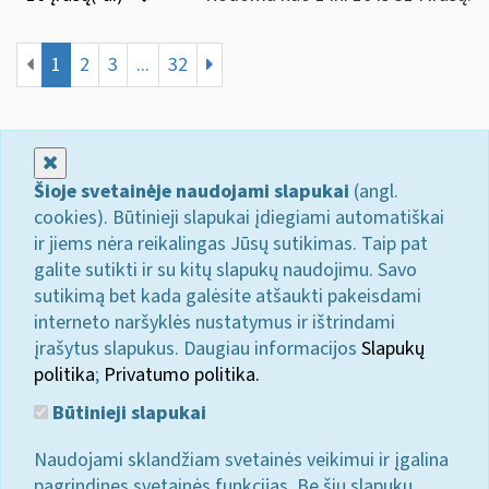
1
2
3
...
32
Uždaryti
Šioje svetainėje naudojami slapukai
(angl.
cookies). Būtinieji slapukai įdiegiami automatiškai
ir jiems nėra reikalingas Jūsų sutikimas. Taip pat
galite sutikti ir su kitų slapukų naudojimu. Savo
sutikimą bet kada galėsite atšaukti pakeisdami
interneto naršyklės nustatymus ir ištrindami
įrašytus slapukus. Daugiau informacijos
Slapukų
politika
;
Privatumo politika.
Būtinieji slapukai
Naudojami sklandžiam svetainės veikimui ir įgalina
pagrindines svetainės funkcijas. Be šių slapukų