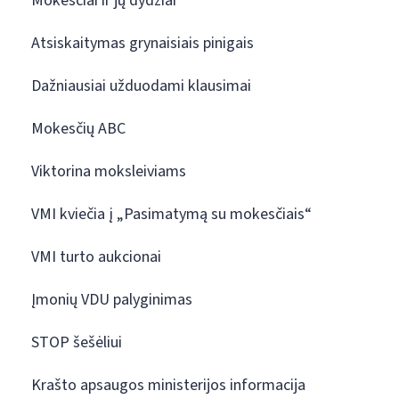
Mokesčiai ir jų dydžiai
Atsiskaitymas grynaisiais pinigais
Dažniausiai užduodami klausimai
Mokesčių ABC
Viktorina moksleiviams
VMI kviečia į „Pasimatymą su mokesčiais“
VMI turto aukcionai
Įmonių VDU palyginimas
STOP šešėliui
Krašto apsaugos ministerijos informacija