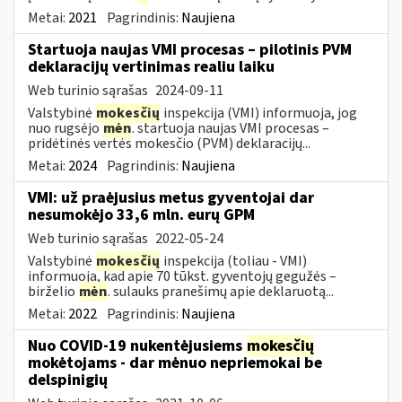
Metai:
2021
Pagrindinis:
Naujiena
Startuoja naujas VMI procesas – pilotinis PVM
deklaracijų vertinimas realiu laiku
Web turinio sąrašas
2024-09-11
Valstybinė
mokesčių
inspekcija (VMI) informuoja, jog
nuo rugsėjo
mėn
. startuoja naujas VMI procesas –
pridėtinės vertės mokesčio (PVM) deklaracijų...
Metai:
2024
Pagrindinis:
Naujiena
VMI: už praėjusius metus gyventojai dar
nesumokėjo 33,6 mln. eurų GPM
Web turinio sąrašas
2022-05-24
Valstybinė
mokesčių
inspekcija (toliau - VMI)
informuoja, kad apie 70 tūkst. gyventojų gegužės –
birželio
mėn
. sulauks pranešimų apie deklaruotą...
Metai:
2022
Pagrindinis:
Naujiena
Nuo COVID-19 nukentėjusiems
mokesčių
mokėtojams - dar mėnuo nepriemokai be
delspinigių