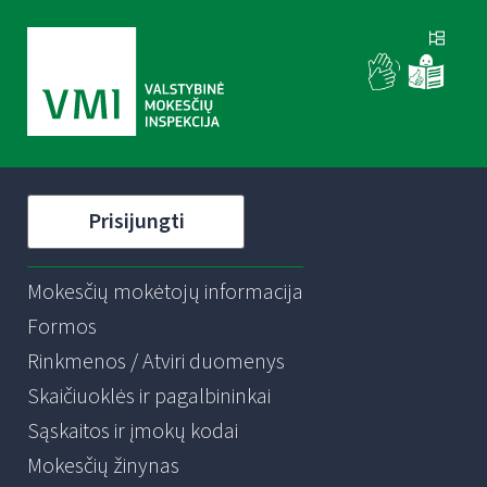
Prisijungti
Mokesčių mokėtojų informacija
Formos
Rinkmenos / Atviri duomenys
Skaičiuoklės ir pagalbininkai
Sąskaitos ir įmokų kodai
Mokesčių žinynas