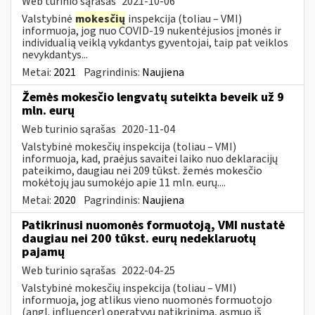
Web turinio sąrašas
2021-10-06
Valstybinė
mokesčių
inspekcija (toliau – VMI)
informuoja, jog nuo COVID-19 nukentėjusios įmonės ir
individualią veiklą vykdantys gyventojai, taip pat veiklos
nevykdantys...
Metai:
2021
Pagrindinis:
Naujiena
Žemės mokesčio lengvatų suteikta beveik už 9
mln. eurų
Web turinio sąrašas
2020-11-04
Valstybinė mokesčių inspekcija (toliau – VMI)
informuoja, kad, praėjus savaitei laiko nuo deklaracijų
pateikimo, daugiau nei 209 tūkst. žemės mokesčio
mokėtojų jau sumokėjo apie 11 mln. eurų....
Metai:
2020
Pagrindinis:
Naujiena
Patikrinusi nuomonės formuotoją, VMI nustatė
daugiau nei 200 tūkst. eurų nedeklaruotų
pajamų
Web turinio sąrašas
2022-04-25
Valstybinė mokesčių inspekcija (toliau – VMI)
informuoja, jog atlikus vieno nuomonės formuotojo
(angl. influencer) operatyvų patikrinimą, asmuo iš