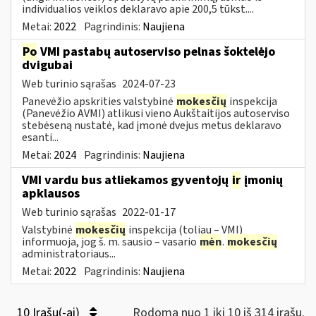
individualios veiklos deklaravo apie 200,5 tūkst....
Metai:
2022
Pagrindinis:
Naujiena
Po
VMI pastabų autoserviso pelnas šoktelėjo
dvigubai
Web turinio sąrašas
2024-07-23
Panevėžio apskrities valstybinė
mokesčių
inspekcija
(Panevėžio AVMI) atlikusi vieno Aukštaitijos autoserviso
stebėseną nustatė, kad įmonė dvejus metus deklaravo
esanti...
Metai:
2024
Pagrindinis:
Naujiena
VMI vardu bus atliekamos gyventojų
ir
įmonių
apklausos
Web turinio sąrašas
2022-01-17
Valstybinė
mokesčių
inspekcija (toliau – VMI)
informuoja, jog š. m. sausio – vasario
mėn
.
mokesčių
administratoriaus...
Metai:
2022
Pagrindinis:
Naujiena
10 Įrašų(-ai)
Rodoma nuo 1 iki 10 iš 314 irašų.