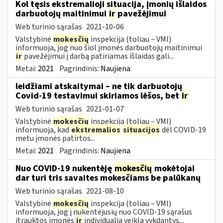
Kol tęsis ekstremalioji situacija, įmonių išlaidos
darbuotojų maitinimui
ir
pavežėjimui
Web turinio sąrašas
2021-10-06
Valstybinė
mokesčių
inspekcija (toliau – VMI)
informuoja, jog nuo šiol įmonės darbuotojų maitinimui
ir
pavežėjimui į darbą patiriamas išlaidas gali...
Metai:
2021
Pagrindinis:
Naujiena
leidžiami atskaitymai – ne tik darbuotojų
Covid-19 testavimui skiriamos lėšos, bet
ir
Web turinio sąrašas
2021-01-07
Valstybinė
mokesčių
inspekcija (toliau – VMI)
informuoja, kad
ekstremalios
situacijos
dėl COVID-19
metu įmonės patirtos...
Metai:
2021
Pagrindinis:
Naujiena
Nuo COVID-19 nukentėję
mokesčių
mokėtojai
dar turi tris savaites mokesčiams be palūkanų
Web turinio sąrašas
2021-08-10
Valstybinė
mokesčių
inspekcija (toliau – VMI)
informuoja, jog į nukentėjusių nuo COVID-19 sąrašus
įtrauktos įmonės
ir
individualią veiklą vykdantys...