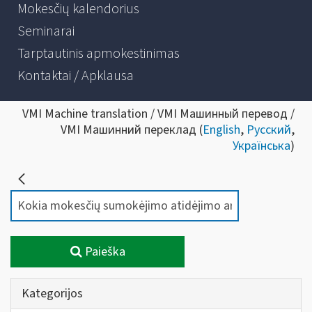
Mokesčių kalendorius
Seminarai
Tarptautinis apmokestinimas
Kontaktai / Apklausa
VMI Machine translation / VMI Машинный перевод /
VMI Машинний переклад (
English
,
Русский
,
Українська
)
Paieška
Kategorijos