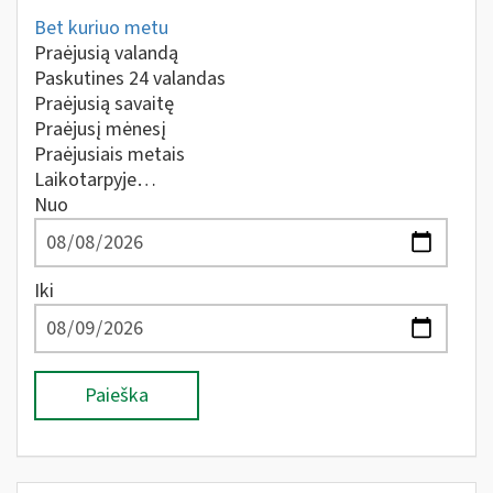
Bet kuriuo metu
Praėjusią valandą
Paskutines 24 valandas
Praėjusią savaitę
Praėjusį mėnesį
Praėjusiais metais
Laikotarpyje…
Nuo
Iki
Paieška