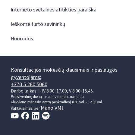
Interneto svetainės atitikties paraiška
Ieškome turto savininkų
Nuorodos
Konsultacijos mokesčių klausimais ir paslaugos
gyventojams:
+370 5 260 5060
Darbo laikas: I-IV 8.00-17.00, V 8.00-15.45.
Prieššventinę dieną - viena valanda trumpiau.
Kiekvieno mėnesio antrą penktadienį 8.00 val. - 12.00 val.
Mano VMI
Paklausimas per