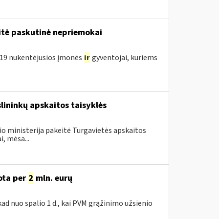
tė paskutinė nepriemokai
D-19 nukentėjusios įmonės
ir
gyventojai, kuriems
slininkų apskaitos taisyklės
io ministerija pakeitė Turgavietės apskaitos
i, mėsa...
uota per
2
mln. eurų
ad nuo spalio 1 d., kai PVM grąžinimo užsienio