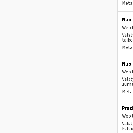
Metai
Nuo 
Web t
Valst
taiko
Metai
Nuo 
Web t
Valst
žurna
Metai
Prad
Web t
Valst
kelei