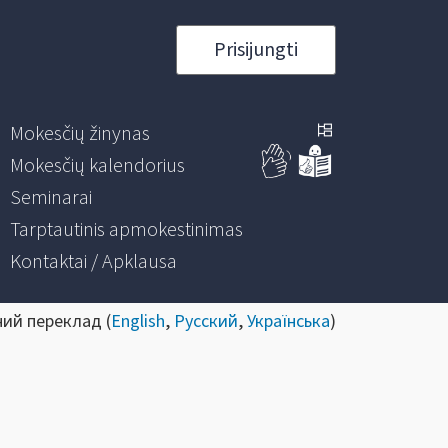
Prisijungti
Mokesčių žinynas
Mokesčių kalendorius
Seminarai
Tarptautinis apmokestinimas
Kontaktai / Apklausa
ний переклад (
English
,
Русский
,
Українська
)