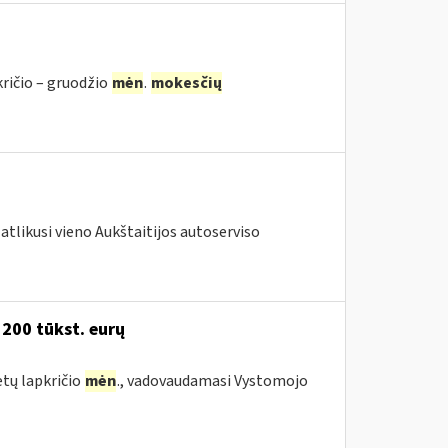
kričio – gruodžio
mėn
.
mokesčių
atlikusi vieno Aukštaitijos autoserviso
 200 tūkst. eurų
etų lapkričio
mėn
., vadovaudamasi Vystomojo