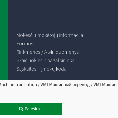
Mokesčių mokėtojų informacija
Formos
Rinkmenos / Atviri duomenys
Skaičiuoklės ir pagalbininkai
Sąskaitos ir įmokų kodai
Machine translation / VMI Машинный перевод / VMI Машин
Paieška