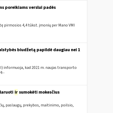
ms poreikiams verslui padės
itę pirmosios 4,4 tūkst. įmonių per Mano VMI
valstybės biudžetą papildė daugiau nei 1
VMI) informuoja, kad 2021 m. naujas transporto
...
laruoti
ir
sumokėti mokesčius
ių, paslaugų, prekybos, maitinimo, poilsio,