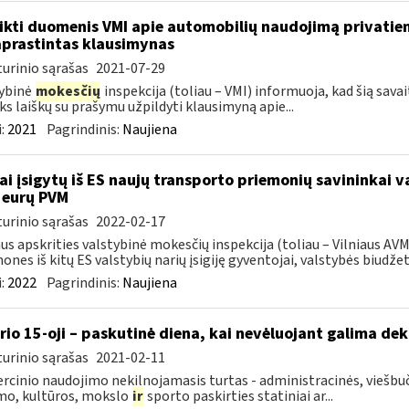
ikti duomenis VMI apie automobilių naudojimą privatie
prastintas klausimynas
urinio sąrašas
2021-07-29
ybinė
mokesčių
inspekcija (toliau – VMI) informuoja, kad šią sava
ks laiškų su prašymu užpildyti klausimyną apie...
:
2021
Pagrindinis:
Naujiena
ai įsigytų iš ES naujų transporto priemonių savininkai 
 eurų PVM
urinio sąrašas
2022-02-17
aus apskrities valstybinė mokesčių inspekcija (toliau – Vilniaus A
ones iš kitų ES valstybių narių įsigiję gyventojai, valstybės biudžetą
:
2022
Pagrindinis:
Naujiena
rio 15-oji – paskutinė diena, kai nevėluojant galima dek
urinio sąrašas
2021-02-11
cinio naudojimo nekilnojamasis turtas - administracinės, viešbuč
mo, kultūros, mokslo
ir
sporto paskirties statiniai ar...