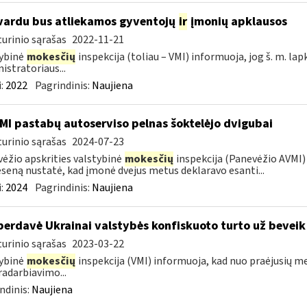
vardu bus atliekamos gyventojų
ir
įmonių apklausos
urinio sąrašas
2022-11-21
ybinė
mokesčių
inspekcija (toliau – VMI) informuoja, jog š. m. lap
istratoriaus...
:
2022
Pagrindinis:
Naujiena
MI pastabų autoserviso pelnas šoktelėjo dvigubai
urinio sąrašas
2024-07-23
ėžio apskrities valstybinė
mokesčių
inspekcija (Panevėžio AVMI) 
seną nustatė, kad įmonė dvejus metus deklaravo esanti...
:
2024
Pagrindinis:
Naujiena
perdavė Ukrainai valstybės konfiskuoto turto už beveik
urinio sąrašas
2023-03-22
ybinė
mokesčių
inspekcija (VMI) informuoja, kad nuo praėjusių m
adarbiavimo...
ndinis:
Naujiena