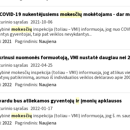
COVID-19 nukentėjusiems
mokesčių
mokėtojams - dar mė
urinio sąrašas
2021-10-06
ybinė
mokesčių
inspekcija (toliau – VMI) informuoja, jog nuo COVI
ntys gyventojai, taip pat veiklos nevykdantys...
:
2021
Pagrindinis:
Naujiena
krinusi nuomonės formuotoją, VMI nustatė daugiau nei 
urinio sąrašas
2022-04-25
ybinė mokesčių inspekcija (toliau – VMI) informuoja, jog atlikus 
tyvų patikrinimą, asmuo iš individualios veiklos deklaravo apie 200,
:
2022
Pagrindinis:
Naujiena
vardu bus atliekamos gyventojų
ir
įmonių apklausos
urinio sąrašas
2022-01-17
ybinė
mokesčių
inspekcija (toliau – VMI) informuoja, jog š. m. sau
:
2022
Pagrindinis:
Naujiena