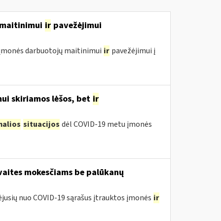
ų maitinimui
ir
pavežėjimui
ol įmonės darbuotojų maitinimui
ir
pavežėjimui į
ui skiriamos lėšos, bet
ir
malios
situacijos
dėl COVID-19 metu įmonės
avaites mokesčiams be palūkanų
tėjusių nuo COVID-19 sąrašus įtrauktos įmonės
ir