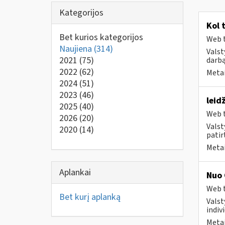
Kategorijos
Kol 
Bet kurios kategorijos
Web t
Naujiena
(314)
Valst
2021
(75)
darbą
2022
(62)
Metai
2024
(51)
2023
(46)
leid
2025
(40)
Web t
2026
(20)
Valst
2020
(14)
patirt
Metai
Aplankai
Nuo 
Web t
Bet kurį aplanką
Valst
indivi
Metai