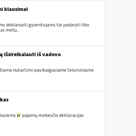
i klausimai
ms deklaruoti gyventojams tai padaryti liko
uo metu...
 išsireikalauti iš vadovo
ndžiama nutartimi pasibaigusiame teisminiame
okas
žiusiems
ir
pajamų mokesčio deklaracijas