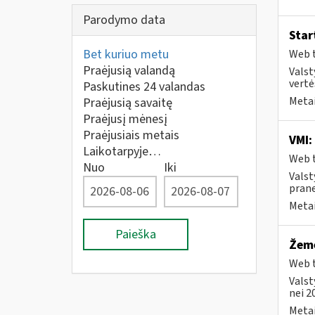
Parodymo data
Star
Bet kuriuo metu
Web t
Praėjusią valandą
Valst
vertė
Paskutines 24 valandas
Metai
Praėjusią savaitę
Praėjusį mėnesį
Praėjusiais metais
VMI:
Laikotarpyje…
Web t
Nuo
Iki
Valst
prane
Metai
Paieška
Žemė
Web t
Valst
nei 2
Metai