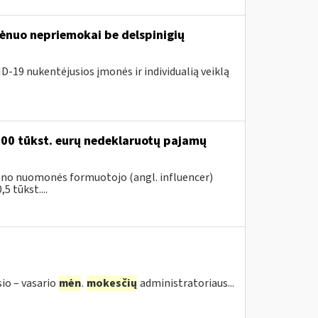
nuo nepriemokai be delspinigių
D-19 nukentėjusios įmonės ir individualią veiklą
200 tūkst. eurų nedeklaruotų pajamų
vieno nuomonės formuotojo (angl. influencer)
5 tūkst....
sio – vasario
mėn
.
mokesčių
administratoriaus...