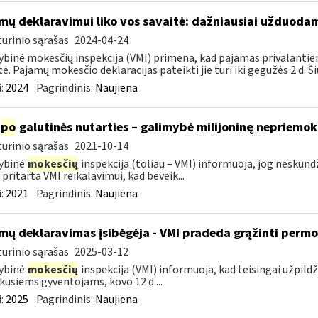
mų deklaravimui liko vos savaitė: dažniausiai užduodam
urinio sąrašas
2024-04-24
ybinė mokesčių inspekcija (VMI) primena, kad pajamas privalantie
tė. Pajamų mokesčio deklaracijas pateikti jie turi iki gegužės 2 d. Ši
:
2024
Pagrindinis:
Naujiena
po
galutinės nutarties – galimybė milijoninę nepriemoką
urinio sąrašas
2021-10-14
ybinė
mokesčių
inspekcija (toliau – VMI) informuoja, jog nesku
 pritarta VMI reikalavimui, kad beveik...
:
2021
Pagrindinis:
Naujiena
mų deklaravimas įsibėgėja - VMI pradeda grąžinti perm
urinio sąrašas
2025-03-12
ybinė
mokesčių
inspekcija (VMI) informuoja, kad teisingai užpild
kusiems gyventojams, kovo 12 d....
:
2025
Pagrindinis:
Naujiena