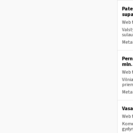
Pate
supa
Web t
Valst
sulau
Metai
Pern
mln.
Web t
Vilni
priem
Metai
Vasa
Web t
Komer
gydy