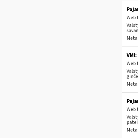
Paja
Web t
Valst
savai
Metai
VMI:
Web t
Valst
ginče
Metai
Paja
Web t
Valst
patei
Metai