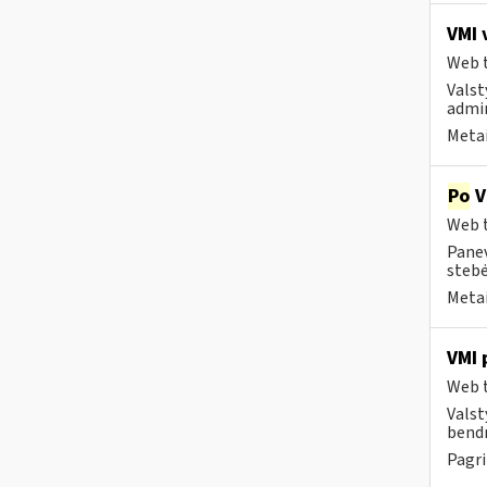
VMI 
Web t
Valst
admin
Metai
Po
V
Web t
Panev
stebė
Metai
VMI 
Web t
Valst
bendr
Pagri