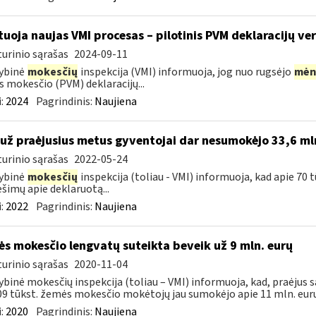
tuoja naujas VMI procesas – pilotinis PVM deklaracijų ver
urinio sąrašas
2024-09-11
ybinė
mokesčių
inspekcija (VMI) informuoja, jog nuo rugsėjo
mėn
s mokesčio (PVM) deklaracijų...
:
2024
Pagrindinis:
Naujiena
 už praėjusius metus gyventojai dar nesumokėjo 33,6 ml
urinio sąrašas
2022-05-24
ybinė
mokesčių
inspekcija (toliau - VMI) informuoja, kad apie 70 
šimų apie deklaruotą...
:
2022
Pagrindinis:
Naujiena
s mokesčio lengvatų suteikta beveik už 9 mln. eurų
urinio sąrašas
2020-11-04
ybinė mokesčių inspekcija (toliau – VMI) informuoja, kad, praėjus s
09 tūkst. žemės mokesčio mokėtojų jau sumokėjo apie 11 mln. eurų.
:
2020
Pagrindinis:
Naujiena