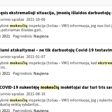
tęsis ekstremalioji situacija, įmonių išlaidos darbuotoj
urinio sąrašas
2021-10-06
ybinė
mokesčių
inspekcija (toliau – VMI) informuoja, jog nuo ši
 patiriamas išlaidas gali...
:
2021
Pagrindinis:
Naujiena
žiami atskaitymai – ne tik darbuotojų Covid-19 testavim
urinio sąrašas
2021-01-07
ybinė
mokesčių
inspekcija (toliau – VMI) informuoja, kad
ekstre
os...
:
2021
Pagrindinis:
Naujiena
COVID-19 nukentėję
mokesčių
mokėtojai dar turi tris s
urinio sąrašas
2021-08-10
ybinė
mokesčių
inspekcija (toliau – VMI) informuoja, jog į nuken
dualią veiklą vykdantys...
:
2021
Pagrindinis:
Naujiena