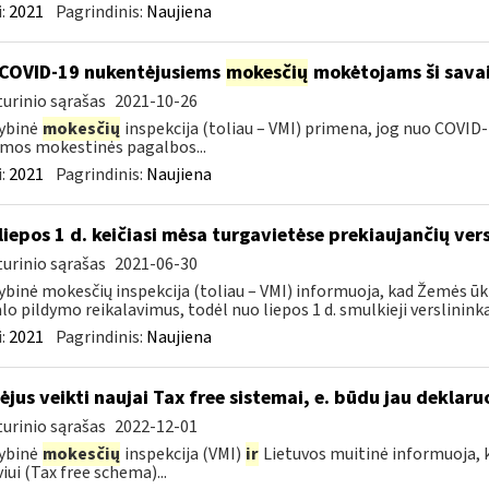
:
2021
Pagrindinis:
Naujiena
COVID-19 nukentėjusiems
mokesčių
mokėtojams ši savai
urinio sąrašas
2021-10-26
ybinė
mokesčių
inspekcija (toliau – VMI) primena, jog nuo COVI
mos mokestinės pagalbos...
:
2021
Pagrindinis:
Naujiena
liepos 1 d. keičiasi mėsa turgavietėse prekiaujančių ver
urinio sąrašas
2021-06-30
ybinė mokesčių inspekcija (toliau – VMI) informuoja, kad Žemės ūk
lo pildymo reikalavimus, todėl nuo liepos 1 d. smulkieji verslininka
:
2021
Pagrindinis:
Naujiena
ėjus veikti naujai Tax free sistemai, e. būdu jau deklar
urinio sąrašas
2022-12-01
ybinė
mokesčių
inspekcija (VMI)
ir
Lietuvos muitinė informuoja, k
viui (Tax free schema)...