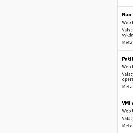
Nuo 
Web t
Valst
vykda
Metai
Pati
Web t
Valst
opera
Metai
VMI 
Web t
Valst
Metai