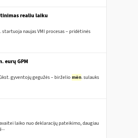
tinimas realiu laiku
. startuoja naujas VMI procesas – pridėtinės
n. eurų GPM
tūkst. gyventojų gegužės – birželio
mėn
. sulauks
avaitei laiko nuo deklaracijų pateikimo, daugiau
...