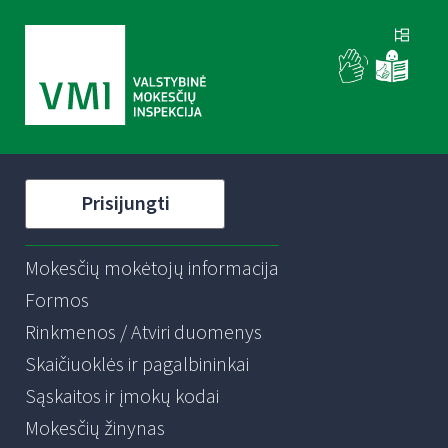
Prisijungti
Mokesčių mokėtojų informacija
Formos
Rinkmenos / Atviri duomenys
Skaičiuoklės ir pagalbininkai
Sąskaitos ir įmokų kodai
Mokesčių žinynas