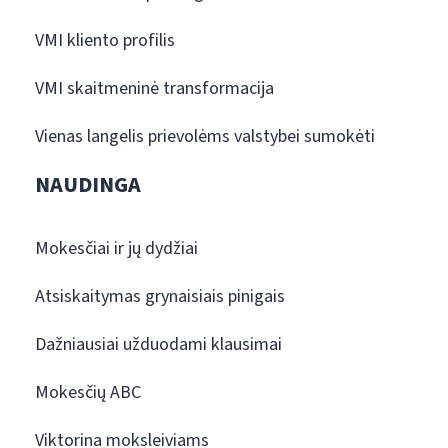
VMI kliento profilis
VMI skaitmeninė transformacija
Vienas langelis prievolėms valstybei sumokėti
NAUDINGA
Mokesčiai ir jų dydžiai
Atsiskaitymas grynaisiais pinigais
Dažniausiai užduodami klausimai
Mokesčių ABC
Viktorina moksleiviams