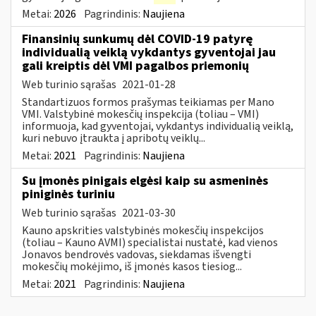
Metai:
2026
Pagrindinis:
Naujiena
Finansinių sunkumų dėl COVID-19 patyrę
individualią veiklą vykdantys gyventojai jau
gali kreiptis dėl VMI pagalbos priemonių
Web turinio sąrašas
2021-01-28
Standartizuos formos prašymas teikiamas per Mano
VMI. Valstybinė mokesčių inspekcija (toliau – VMI)
informuoja, kad gyventojai, vykdantys individualią veiklą,
kuri nebuvo įtraukta į apribotų veiklų...
Metai:
2021
Pagrindinis:
Naujiena
Su įmonės pinigais elgėsi kaip su asmeninės
piniginės turiniu
Web turinio sąrašas
2021-03-30
Kauno apskrities valstybinės mokesčių inspekcijos
(toliau – Kauno AVMI) specialistai nustatė, kad vienos
Jonavos bendrovės vadovas, siekdamas išvengti
mokesčių mokėjimo, iš įmonės kasos tiesiog...
Metai:
2021
Pagrindinis:
Naujiena