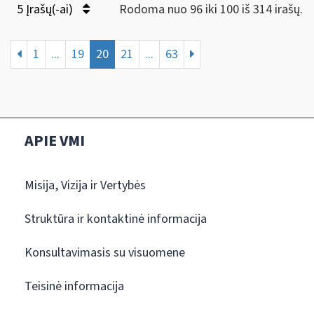
5 Įrašų(-ai)
Rodoma nuo 96 iki 100 iš 314 irašų.
1
...
19
20
21
...
63
APIE VMI
Misija, Vizija ir Vertybės
Struktūra ir kontaktinė informacija
Konsultavimasis su visuomene
Teisinė informacija