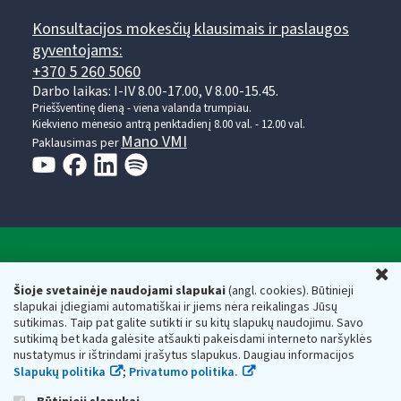
Konsultacijos mokesčių klausimais ir paslaugos
gyventojams:
+370 5 260 5060
Darbo laikas: I-IV 8.00-17.00, V 8.00-15.45.
Prieššventinę dieną - viena valanda trumpiau.
Kiekvieno mėnesio antrą penktadienį 8.00 val. - 12.00 val.
Mano VMI
Paklausimas per
Valstybinė mokesčių inspekcija prie Lietuvos
U
Respublikos finansų ministerijos
Šioje svetainėje naudojami slapukai
(angl. cookies). Būtinieji
slapukai įdiegiami automatiškai ir jiems nėra reikalingas Jūsų
Biudžetinė įstaiga. Juridinio asmens kodas — 188659752,
sutikimas. Taip pat galite sutikti ir su kitų slapukų naudojimu. Savo
adresas: Vasario 16-osios g. 14, 01107 Vilnius, Lietuva, el.paštas:
sutikimą bet kada galėsite atšaukti pakeisdami interneto naršyklės
vmi@vmi.lt
, E. pristatymo dėžutės adresas 188659752
nustatymus ir ištrindami įrašytus slapukus. Daugiau informacijos
Duomenys apie Valstybinę mokesčių inspekciją prie Lietuvos
Slapukų politika
;
Privatumo politika.
Respublikos finansų ministerijos kaupiami ir saugomi Juridinių
asmenų registre