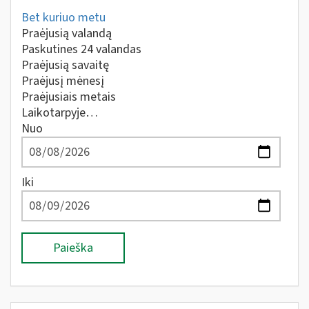
Bet kuriuo metu
Praėjusią valandą
Paskutines 24 valandas
Praėjusią savaitę
Praėjusį mėnesį
Praėjusiais metais
Laikotarpyje…
Nuo
Iki
Paieška