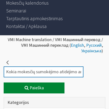
Mokesčių kalendorius
Seminarai
Tarptautinis apmokestinimas
Kontaktai / Apklausa
VMI Machine translation / VMI Машинный перевод /
VMI Машинний переклад (
English
,
Русский
,
Українська
)
Paieška
Kategorijos