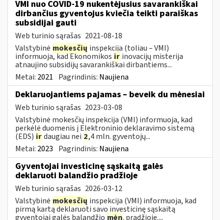
VMI nuo COVID-19 nukentėjusius savarankiškai
dirbančius gyventojus kviečia teikti paraiškas
subsidijai gauti
Web turinio sąrašas
2021-08-18
Valstybinė
mokesčių
inspekcija (toliau – VMI)
informuoja, kad Ekonomikos
ir
inovacijų misterija
atnaujino subsidijų savarankiškai dirbantiems...
Metai:
2021
Pagrindinis:
Naujiena
Deklaruojantiems pajamas – beveik du mėnesiai
Web turinio sąrašas
2023-03-08
Valstybinė mokesčių inspekcija (VMI) informuoja, kad
perkėlė duomenis į Elektroninio deklaravimo sistemą
(EDS)
ir
daugiau nei
2
,4 mln. gyventojų...
Metai:
2023
Pagrindinis:
Naujiena
Gyventojai investicinę sąskaitą galės
deklaruoti balandžio pradžioje
Web turinio sąrašas
2026-03-12
Valstybinė
mokesčių
inspekcija (VMI) informuoja, kad
pirmą kartą deklaruoti savo investicinę sąskaitą
gyventojai galės balandžio
mėn
. pradžioje....