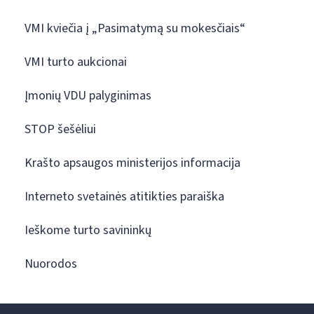
VMI kviečia į „Pasimatymą su mokesčiais“
VMI turto aukcionai
Įmonių VDU palyginimas
STOP šešėliui
Krašto apsaugos ministerijos informacija
Interneto svetainės atitikties paraiška
Ieškome turto savininkų
Nuorodos