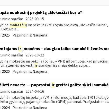
tęsia edukacinį projektą „Mokesčiai kuria“
urinio sąrašas
2025-09-15
ybinė
mokesčių
inspekcija (VMI) tęsia projektą „Mokesčiai kuria“,
 Lietuvoje...
:
2025
Pagrindinis:
Naujiena
entojams
ir
įmonėms – daugiau laiko sumokėti žemės mo
urinio sąrašas
2020-10-22
ybinė mokesčių inspekcija (toliau – VMI) informuoja, kad privači
tiną žemės mokestį
ir
šiandien išsamias deklaracijas...
:
2020
Pagrindinis:
Naujiena
ėlioti neverta — paprastai
ir
greitai galite skirti sumok
urinio sąrašas
2024-04-16
ybinė mokesčių inspekcija (VMI) informuoja, kad apie 170 tūkst. gy
ėto gyventojų pajamų mokesčio (GPM) paramai. Praėjusiais metai
:
2024
Pagrindinis:
Naujiena