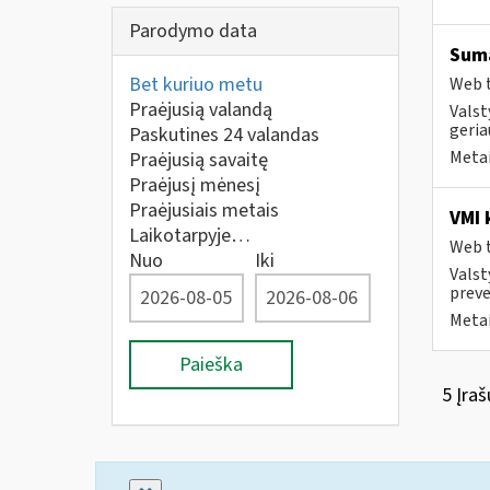
Parodymo data
Suma
Bet kuriuo metu
Web t
Praėjusią valandą
Valst
geria
Paskutines 24 valandas
Metai
Praėjusią savaitę
Praėjusį mėnesį
Praėjusiais metais
VMI 
Laikotarpyje…
Web t
Nuo
Iki
Valst
preve
Metai
Paieška
5 Įraš