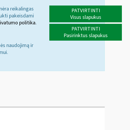
 nėra reikalingas
PATVIRTINTI
aukti pakeisdami
Visus slapukus
ivatumo politika.
PATVIRTINTI
Pasirinktus slapukus
nės naudojimą ir
mui.