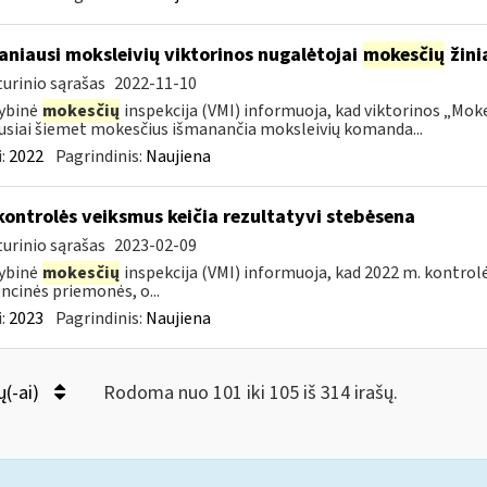
niausi moksleivių viktorinos nugalėtojai
mokesčių
žinia
urinio sąrašas
2022-11-10
ybinė
mokesčių
inspekcija (VMI) informuoja, kad viktorinos „Moke
usiai šiemet mokesčius išmanančia moksleivių komanda...
:
2022
Pagrindinis:
Naujiena
kontrolės veiksmus keičia rezultatyvi stebėsena
urinio sąrašas
2023-02-09
ybinė
mokesčių
inspekcija (VMI) informuoja, kad 2022 m. kontrol
ncinės priemonės, o...
:
2023
Pagrindinis:
Naujiena
ų(-ai)
Rodoma nuo 101 iki 105 iš 314 irašų.