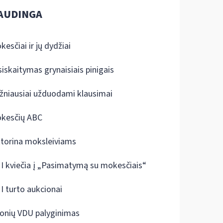
AUDINGA
kesčiai ir jų dydžiai
siskaitymas grynaisiais pinigais
žniausiai užduodami klausimai
kesčių ABC
ktorina moksleiviams
I kviečia į „Pasimatymą su mokesčiais“
I turto aukcionai
onių VDU palyginimas