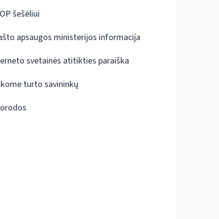
OP šešėliui
ašto apsaugos ministerijos informacija
terneto svetainės atitikties paraiška
škome turto savininkų
orodos