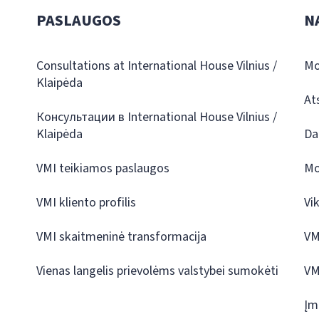
PASLAUGOS
N
Consultations at International House Vilnius /
Mo
Klaipėda
At
Консультации в International House Vilnius /
Klaipėda
Da
VMI teikiamos paslaugos
Mo
VMI kliento profilis
Vi
VMI skaitmeninė transformacija
VM
Vienas langelis prievolėms valstybei sumokėti
VM
Įm