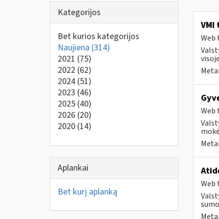
Kategorijos
VMI 
Bet kurios kategorijos
Web t
Naujiena
(314)
Valst
2021
(75)
visoje
2022
(62)
Metai
2024
(51)
2023
(46)
Gyv
2025
(40)
Web t
2026
(20)
Valst
2020
(14)
mokė
Metai
Aplankai
Atid
Web t
Bet kurį aplanką
Valst
sumok
Metai