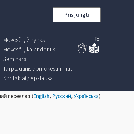
Prisijungti
Mokesčių žinynas
Mokesčių kalendorius
Seminarai
Tarptautinis apmokestinimas
Kontaktai / Apklausa
ний переклад (
English
,
Русский
,
Українська
)