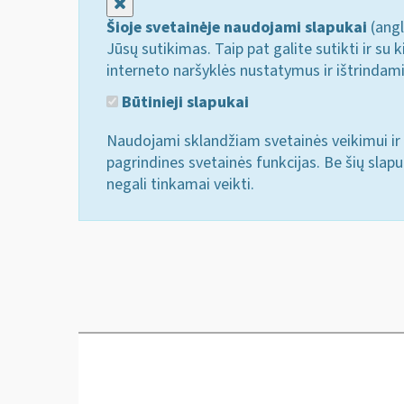
Uždaryti
Šioje svetainėje naudojami slapukai
(angl
Jūsų sutikimas. Taip pat galite sutikti ir s
interneto naršyklės nustatymus ir ištrindam
Būtinieji slapukai
Naudojami sklandžiam svetainės veikimui ir 
pagrindines svetainės funkcijas. Be šių slap
negali tinkamai veikti.