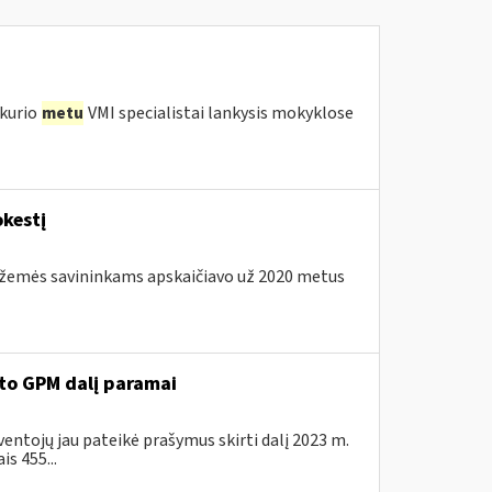
 kurio
metu
VMI specialistai lankysis mokyklose
kestį
os žemės savininkams apskaičiavo už 2020 metus
ėto GPM dalį paramai
ventojų jau pateikė prašymus skirti dalį 2023 m.
s 455...