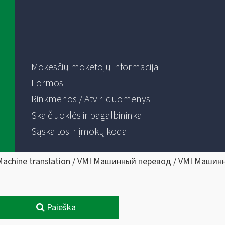
Mokesčių mokėtojų informacija
Formos
Rinkmenos / Atviri duomenys
Skaičiuoklės ir pagalbininkai
Sąskaitos ir įmokų kodai
Machine translation / VMI Машинный перевод / VMI Машин
Paieška