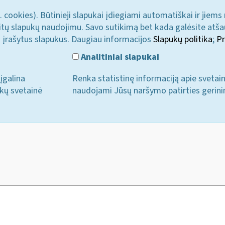
. cookies). Būtinieji slapukai įdiegiami automatiškai ir jiems
u kitų slapukų naudojimu. Savo sutikimą bet kada galėsite atš
i įrašytus slapukus. Daugiau informacijos
Slapukų politika
;
Pr
Analitiniai slapukai
įgalina
Renka statistinę informaciją apie svetai
ukų svetainė
naudojami Jūsų naršymo patirties gerini