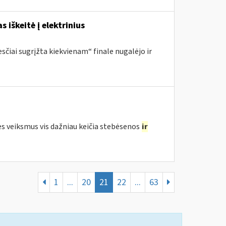
s iškeitė į elektrinius
sčiai sugrįžta kiekvienam“ finale nugalėjo ir
ės veiksmus vis dažniau keičia stebėsenos
ir
1
...
20
21
22
...
63