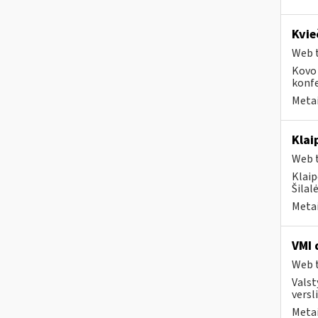
Kvie
Web t
Kovo 
konfe
Metai
Klai
Web t
Klaip
Šilal
Metai
VMI 
Web t
Valst
versli
Metai