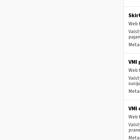
Skir
Web t
Valst
pajam
Metai
VMI 
Web t
Valst
susij
Metai
VMI 
Web t
Valst
prane
Metai