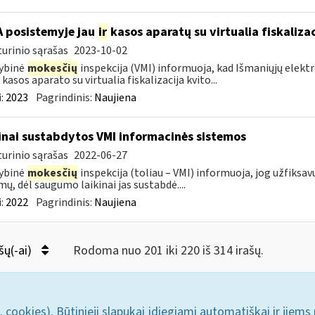
A posistemyje jau
ir
kasos aparatų su virtualia fiskaliz
urinio sąrašas
2023-10-02
ybinė
mokesčių
inspekcija (VMI) informuoja, kad Išmaniųjų elekt
 kasos aparato su virtualia fiskalizacija kvito...
:
2023
Pagrindinis:
Naujiena
inai sustabdytos VMI informacinės sistemos
urinio sąrašas
2022-06-27
ybinė
mokesčių
inspekcija (toliau – VMI) informuoja, jog užfiksavu
mų, dėl saugumo laikinai jas sustabdė....
:
2022
Pagrindinis:
Naujiena
šų(-ai)
Rodoma nuo 201 iki 220 iš 314 irašų.
. cookies). Būtinieji slapukai įdiegiami automatiškai ir jiems