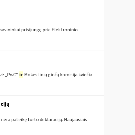
savininkai prisijungę prie Elektroninio
ovė „PwC“
ir
Mokestinių ginčų komisija kviečia
cijų
 nėra pateikę turto deklaracijų. Naujausiais