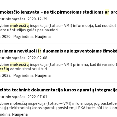
 mokesčio lengvata – ne tik pirmosioms studijoms
ar
pro
urinio sąrašas
2020-12-29
ybinė
mokesčių
inspekcija (toliau – VMI) informuoja, kad nuo šio
ata už studijas galės pasinaudoti...
:
2020
Pagrindinis:
Naujiena
primena nevėluoti
ir
duomenis apie gyventojams išmokėt
urinio sąrašas
2022-02-08
ybinė
mokesčių
inspekcija (toliau – VMI) primena, kad iki vasari
sčių
administratoriui turi...
:
2022
Pagrindinis:
Naujiena
elbta techninė dokumentacija kasos aparatų integracija
urinio sąrašas
2022-07-01
ybinė mokesčių inspekcija (toliau — VMI) informuoja, jog paskelbė
iųjų elektroninių kasos aparatų posistemį i.EKA turės būti teikiami
ndinis:
Naujiena