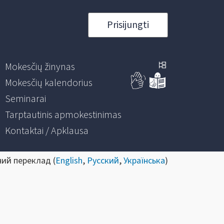
Prisijungti
Mokesčių žinynas
Mokesčių kalendorius
Seminarai
Tarptautinis apmokestinimas
Kontaktai / Apklausa
ний переклад (
English
,
Русский
,
Українська
)