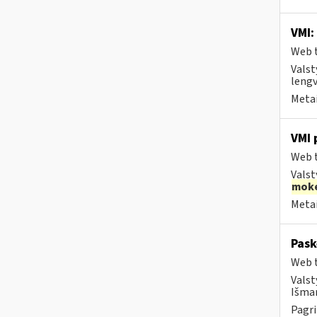
VMI:
Web t
Valst
lengv
Metai
VMI 
Web t
Valst
moke
Metai
Pask
Web t
Valst
Išman
Pagri