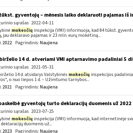
tūkst. gyventojų – mėnesis laiko deklaruoti pajamas iš i
urinio sąrašas
2022-04-11
ybinė
mokesčių
inspekcija (VMI) informuoja, kad 84 tūkst. gyvento
ą, jau deklaravo pajamas ir 23 mln. eurų mokėtiną...
:
2022
Pagrindinis:
Naujiena
birželio 14 d. atveriami VMI aptarnavimo padaliniai 5 d
urinio sąrašas
2021-05-31
irželio 14 d. atsidarys Valstybinės
mokesčių
inspekcijos padaliniai
os“, o nuo liepos 1 d. – Užimtumo tarnybos...
:
2021
Pagrindinis:
Naujiena
paskelbė gyventojų turto deklaracijų duomenis už 2022
urinio sąrašas
2023-07-25
ybinė
mokesčių
inspekcija (VMI) informuoja, kad internetinėje s
 deklaracijų duomenis už...
:
2023
Pagrindinis:
Naujiena