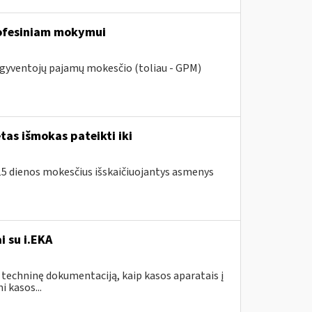
fesiniam mokymui
l gyventojų pajamų mokesčio (toliau - GPM)
as išmokas pateikti iki
o 15 dienos mokesčius išskaičiuojantys asmenys
i su i.EKA
 techninę dokumentaciją, kaip kasos aparatais į
 kasos...