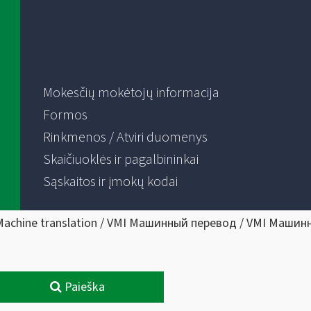
Mokesčių mokėtojų informacija
Formos
Rinkmenos / Atviri duomenys
Skaičiuoklės ir pagalbininkai
Sąskaitos ir įmokų kodai
Machine translation / VMI Машинный перевод / VMI Машин
Paieška