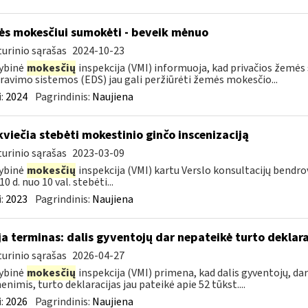
s mokesčiui sumokėti - beveik mėnuo
urinio sąrašas
2024-10-23
ybinė
mokesčių
inspekcija (VMI) informuoja, kad privačios žemės 
ravimo sistemos (EDS) jau gali peržiūrėti žemės mokesčio...
:
2024
Pagrindinis:
Naujiena
kviečia stebėti mokestinio ginčo inscenizaciją
urinio sąrašas
2023-03-09
ybinė
mokesčių
inspekcija (VMI) kartu Verslo konsultacijų bendr
0 d. nuo 10 val. stebėti...
:
2023
Pagrindinis:
Naujiena
ja terminas: dalis gyventojų dar nepateikė turto deklara
urinio sąrašas
2026-04-27
ybinė
mokesčių
inspekcija (VMI) primena, kad dalis gyventojų, dar
nimis, turto deklaracijas jau pateikė apie 52 tūkst....
:
2026
Pagrindinis:
Naujiena