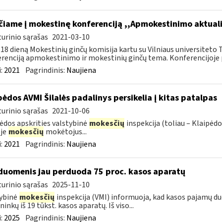
čiame į mokestinę konferenciją ,,Apmokestinimo aktual
urinio sąrašas
2021-03-10
18 dieną Mokestinių ginčų komisija kartu su Vilniaus universiteto 
renciją apmokestinimo ir mokestinių ginčų tema. Konferencijoje 
:
2021
Pagrindinis:
Naujiena
pėdos AVMI Šilalės padalinys persikelia į kitas patalpas
urinio sąrašas
2021-10-06
ėdos apskrities valstybinė
mokesčių
inspekcija (toliau – Klaipėd
ėje
mokesčių
mokėtojus...
:
2021
Pagrindinis:
Naujiena
duomenis jau perduoda 75 proc. kasos aparatų
urinio sąrašas
2025-11-10
ybinė
mokesčių
inspekcija (VMI) informuoja, kad kasos pajamų duom
ninkų iš 19 tūkst. kasos aparatų. Iš viso...
:
2025
Pagrindinis:
Naujiena