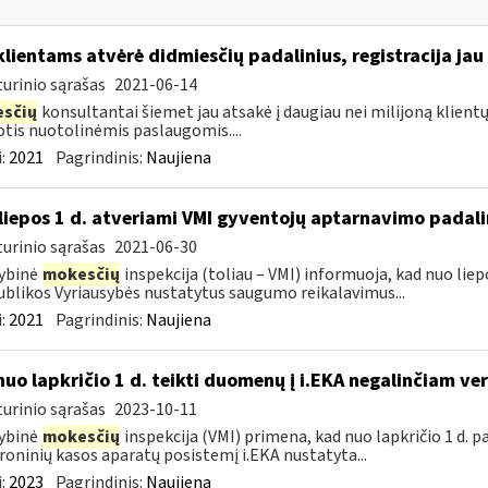
klientams atvėrė didmiesčių padalinius, registracija jau
urinio sąrašas
2021-06-14
sčių
konsultantai šiemet jau atsakė į daugiau nei milijoną klient
tis nuotolinėmis paslaugomis....
:
2021
Pagrindinis:
Naujiena
liepos 1 d. atveriami VMI gyventojų aptarnavimo padali
urinio sąrašas
2021-06-30
ybinė
mokesčių
inspekcija (toliau – VMI) informuoja, kad nuo liep
blikos Vyriausybės nustatytus saugumo reikalavimus...
:
2021
Pagrindinis:
Naujiena
nuo lapkričio 1 d. teikti duomenų į i.EKA negalinčiam vers
urinio sąrašas
2023-10-11
ybinė
mokesčių
inspekcija (VMI) primena, kad nuo lapkričio 1 d. p
roninių kasos aparatų posistemį i.EKA nustatyta...
:
2023
Pagrindinis:
Naujiena