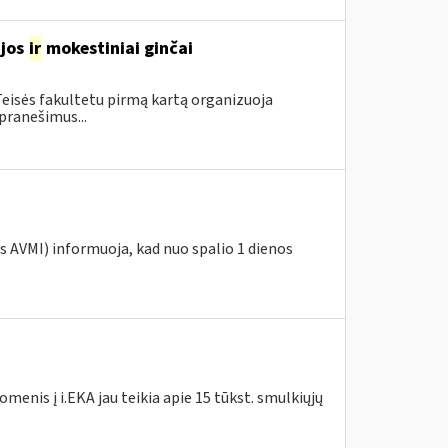
ijos
ir
mokestiniai ginčai
Teisės fakultetu pirmą kartą organizuoja
pranešimus...
os AVMI) informuoja, kad nuo spalio 1 dienos
enis į i.EKA jau teikia apie 15 tūkst. smulkiųjų