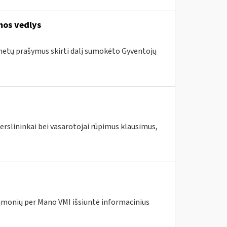
mos vedlys
 metų prašymus skirti dalį sumokėto Gyventojų
erslininkai bei vasarotojai rūpimus klausimus,
įmonių per Mano VMI išsiuntė informacinius