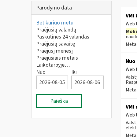
Parodymo data
VMI 
Bet kuriuo metu
Web t
Praėjusią valandą
Moke
Paskutines 24 valandas
naudo
Praėjusią savaitę
Metai
Praėjusį mėnesį
Praėjusiais metais
Nuo 
Laikotarpyje…
Web t
Nuo
Iki
Valst
Respu
Metai
Paieška
VMI 
Web t
Valst
elekt
Metai