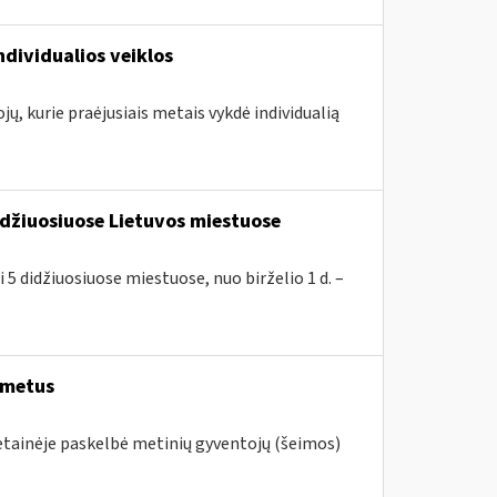
ndividualios veiklos
jų, kurie praėjusiais metais vykdė individualią
idžiuosiuose Lietuvos miestuose
 5 didžiuosiuose miestuose, nuo birželio 1 d. –
 metus
vetainėje paskelbė metinių gyventojų (šeimos)