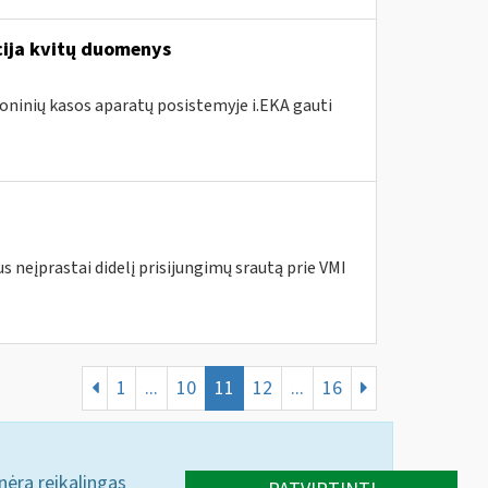
acija kvitų duomenys
roninių kasos aparatų posistemyje i.EKA gauti
s neįprastai didelį prisijungimų srautą prie VMI
1
...
10
11
12
...
16
 nėra reikalingas