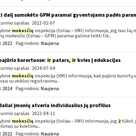
ti dalį sumokėto GPM paramai gyventojams padės para
urinio sąrašas
2022-02-07
ybinė
mokesčių
inspekcija (toliau – VMI) informuoja, jog nuo šių
ų mokesčio (toliau – GPM) paramai galima teikti tik...
:
2022
Pagrindinis:
Naujiena
pajūrio kurortuose:
ir
patars,
ir
kvies į edukacijas
urinio sąrašas
2024-07-04
ybinė
mokesčių
inspekcija (VMI) informuoja, kad pajūrio kurortų v
usius su veiklos registravimu...
:
2024
Pagrindinis:
Naujiena
daliai įmonių atveria individualius jų profilius
urinio sąrašas
2022-04-11
ybinė
mokesčių
inspekcija (toliau – VMI) informuoja, jog
2
tūkst. 
šimus su kvietimu...
:
2022
Pagrindinis:
Naujiena