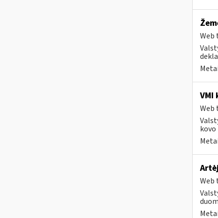
Žemė
Web t
Valst
dekla
Metai
VMI 
Web t
Valst
kovo 1
Metai
Artė
Web t
Valst
duome
Metai