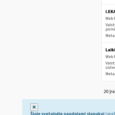
i.EK
Web t
Valst
pirmi
Metai
Laik
Web t
Valst
siste
Metai
20 Įra
Uždaryti
Šioje svetainėje naudojami slapukai
(angl