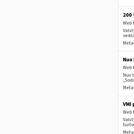
200 
Web t
Valst
veikl
Metai
Nuo 
Web t
Nuo b
„Sodr
Metai
VMI 
Web t
Valst
turto
Metai