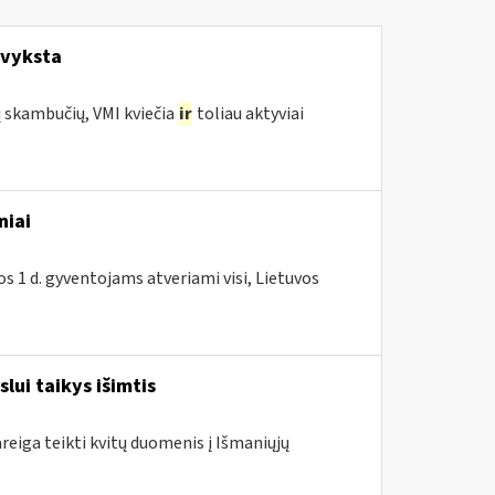
 vyksta
ų skambučių, VMI kviečia
ir
toliau aktyviai
niai
os 1 d. gyventojams atveriami visi, Lietuvos
lui taikys išimtis
areiga teikti kvitų duomenis į Išmaniųjų