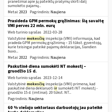
pranešimai apie jų pateiktų prašymų skirti dalį
sumokėto pajamų...
Metai:
2023
Pagrindinis:
Naujiena
Prasideda GPM permokų grąžinimas: šią savaitę
VMI perves 22 mln. eurų
Web turinio sąrašas
2022-03-28
Valstybinė
mokesčių
inspekcija (VMI) informuoja, kad
pradeda GPM permokų grąžinimą – 15 tūkst. gyventojų,
kurie teisingai pateikė pajamų deklaracijas, šiandien
buvo...
Metai:
2022
Pagrindinis:
Naujiena
Paskutinė diena sumokėti NT mokestį –
gruodžio 15 d.
Web turinio sąrašas
2023-12-14
Valstybinė
mokesčių
inspekcija (VMI) primena, kad
paskutinė diena deklaruoti
ir
sumokėti NT mokestį -
gruodžio 15 d. (imtinai). 20 tūkst. NT...
Pagrindinis:
Naujiena
60 % viešojo sektoriaus darbuotojų jau pateikė