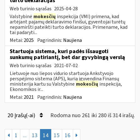
turto deklaracijas
Web turinio sąrašas
2025-04-28
Valstybinė
mokesčių
inspekcija (VMI) primena, kad
artėjant pajamų deklaravimo finišui, gyventojai turėtų
nepamiršti pateikti turto deklaracijos. Primename, kad
tai padaryti...
Metai:
2025
Pagrindinis:
Naujiena
Startuoja sistema, kuri padės išsaugoti
sunkumų patiriantį, bet dar gyvybingą verslą
Web turinio sąrašas
2021-07-02
Lietuvoje nuo liepos vidurio startuoja Ankstyvojo
perspėjimo sistema (APS), kurią įgyvendina Finansų
ministerija kartu su Valstybine
mokesčių
inspekcija,
Ekonomikos ir...
Metai:
2021
Pagrindinis:
Naujiena
20 Įrašų(-ai)
Rodoma nuo 261 iki 280 iš 314 irašų.
1
...
13
14
15
16