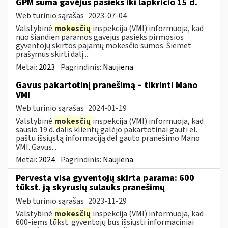
GPM suma gavėjus pasieks iki lapkričio 15 d.
Web turinio sąrašas
2023-07-04
Valstybinė
mokesčių
inspekcija (VMI) informuoja, kad
nuo šiandien paramos gavėjus pasieks pirmosios
gyventojų skirtos pajamų mokesčio sumos. Šiemet
prašymus skirti dalį...
Metai:
2023
Pagrindinis:
Naujiena
Gavus pakartotinį pranešimą – tikrinti Mano
VMI
Web turinio sąrašas
2024-01-19
Valstybinė
mokesčių
inspekcija (VMI) informuoja, kad
sausio 19 d. dalis klientų galėjo pakartotinai gauti el.
paštu išsiųstą informaciją dėl gauto pranešimo Mano
VMI. Gavus...
Metai:
2024
Pagrindinis:
Naujiena
Pervesta visa gyventojų skirta parama: 600
tūkst. ją skyrusių sulauks pranešimų
Web turinio sąrašas
2023-11-29
Valstybinė
mokesčių
inspekcija (VMI) informuoja, kad
600-iems tūkst. gyventojų bus išsiųsti informaciniai