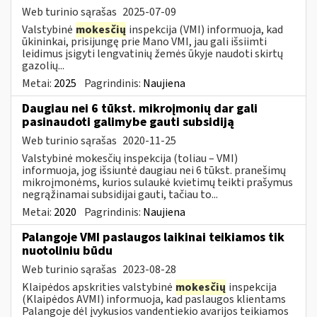
Web turinio sąrašas
2025-07-09
Valstybinė
mokesčių
inspekcija (VMI) informuoja, kad
ūkininkai, prisijungę prie Mano VMI, jau gali išsiimti
leidimus įsigyti lengvatinių žemės ūkyje naudoti skirtų
gazolių...
Metai:
2025
Pagrindinis:
Naujiena
Daugiau nei 6 tūkst. mikroįmonių dar gali
pasinaudoti galimybe gauti subsidiją
Web turinio sąrašas
2020-11-25
Valstybinė mokesčių inspekcija (toliau – VMI)
informuoja, jog išsiuntė daugiau nei 6 tūkst. pranešimų
mikroįmonėms, kurios sulaukė kvietimų teikti prašymus
negrąžinamai subsidijai gauti, tačiau to...
Metai:
2020
Pagrindinis:
Naujiena
Palangoje VMI paslaugos laikinai teikiamos tik
nuotoliniu būdu
Web turinio sąrašas
2023-08-28
Klaipėdos apskrities valstybinė
mokesčių
inspekcija
(Klaipėdos AVMI) informuoja, kad paslaugos klientams
Palangoje dėl įvykusios vandentiekio avarijos teikiamos