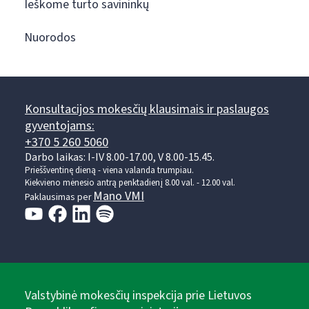
Ieškome turto savininkų
Nuorodos
Konsultacijos mokesčių klausimais ir paslaugos
gyventojams:
+370 5 260 5060
Darbo laikas: I-IV 8.00-17.00, V 8.00-15.45.
Prieššventinę dieną - viena valanda trumpiau.
Kiekvieno mėnesio antrą penktadienį 8.00 val. - 12.00 val.
Mano VMI
Paklausimas per
Valstybinė mokesčių inspekcija prie Lietuvos