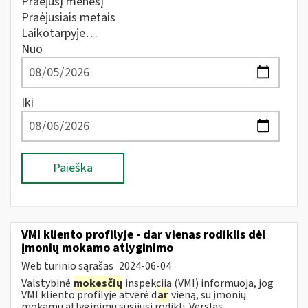
Praėjusį mėnesį
Praėjusiais metais
Laikotarpyje…
Nuo
Iki
Paieška
VMI kliento profilyje - dar vienas rodiklis dėl
įmonių mokamo atlyginimo
Web turinio sąrašas
2024-06-04
Valstybinė
mokesčių
inspekcija (VMI) informuoja, jog
VMI kliento profilyje atvėrė d
ar
vieną, su įmonių
mokamu atlyginimu susijusį rodiklį. Verslas...