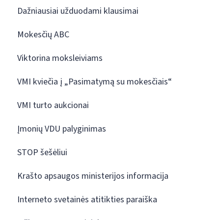
Dažniausiai užduodami klausimai
Mokesčių ABC
Viktorina moksleiviams
VMI kviečia į „Pasimatymą su mokesčiais“
VMI turto aukcionai
Įmonių VDU palyginimas
STOP šešėliui
Krašto apsaugos ministerijos informacija
Interneto svetainės atitikties paraiška