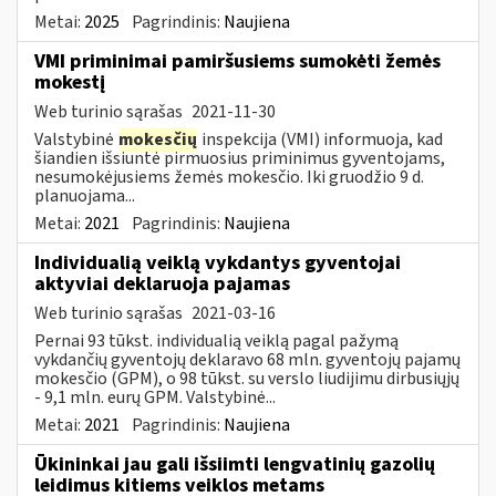
Metai:
2025
Pagrindinis:
Naujiena
VMI priminimai pamiršusiems sumokėti žemės
mokestį
Web turinio sąrašas
2021-11-30
Valstybinė
mokesčių
inspekcija (VMI) informuoja, kad
šiandien išsiuntė pirmuosius priminimus gyventojams,
nesumokėjusiems žemės mokesčio. Iki gruodžio 9 d.
planuojama...
Metai:
2021
Pagrindinis:
Naujiena
Individualią veiklą vykdantys gyventojai
aktyviai deklaruoja pajamas
Web turinio sąrašas
2021-03-16
Pernai 93 tūkst. individualią veiklą pagal pažymą
vykdančių gyventojų deklaravo 68 mln. gyventojų pajamų
mokesčio (GPM), o 98 tūkst. su verslo liudijimu dirbusiųjų
- 9,1 mln. eurų GPM. Valstybinė...
Metai:
2021
Pagrindinis:
Naujiena
Ūkininkai jau gali išsiimti lengvatinių gazolių
leidimus kitiems veiklos metams