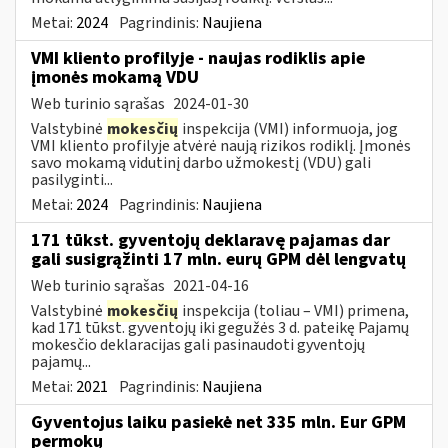
Metai:
2024
Pagrindinis:
Naujiena
VMI kliento profilyje - naujas rodiklis apie
įmonės mokamą VDU
Web turinio sąrašas
2024-01-30
Valstybinė
mokesčių
inspekcija (VMI) informuoja, jog
VMI kliento profilyje atvėrė naują rizikos rodiklį. Įmonės
savo mokamą vidutinį darbo užmokestį (VDU) gali
pasilyginti...
Metai:
2024
Pagrindinis:
Naujiena
171 tūkst. gyventojų deklaravę pajamas dar
gali susigrąžinti 17 mln. eurų GPM dėl lengvatų
Web turinio sąrašas
2021-04-16
Valstybinė
mokesčių
inspekcija (toliau – VMI) primena,
kad 171 tūkst. gyventojų iki gegužės 3 d. pateikę Pajamų
mokesčio deklaracijas gali pasinaudoti gyventojų
pajamų...
Metai:
2021
Pagrindinis:
Naujiena
Gyventojus laiku pasiekė net 335 mln. Eur GPM
permokų