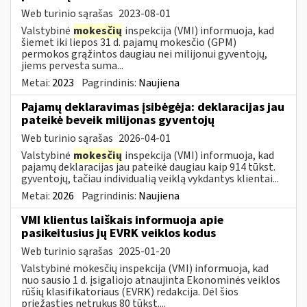
Web turinio sąrašas
2023-08-01
Valstybinė
mokesčių
inspekcija (VMI) informuoja, kad
šiemet iki liepos 31 d. pajamų mokesčio (GPM)
permokos grąžintos daugiau nei milijonui gyventojų,
jiems pervesta suma...
Metai:
2023
Pagrindinis:
Naujiena
Pajamų deklaravimas įsibėgėja: deklaracijas jau
pateikė beveik milijonas gyventojų
Web turinio sąrašas
2026-04-01
Valstybinė
mokesčių
inspekcija (VMI) informuoja, kad
pajamų deklaracijas jau pateikė daugiau kaip 914 tūkst.
gyventojų, tačiau individualią veiklą vykdantys klientai...
Metai:
2026
Pagrindinis:
Naujiena
VMI klientus laiškais informuoja apie
pasikeitusius jų EVRK veiklos kodus
Web turinio sąrašas
2025-01-20
Valstybinė mokesčių inspekcija (VMI) informuoja, kad
nuo sausio 1 d. įsigaliojo atnaujinta Ekonominės veiklos
rūšių klasifikatoriaus (EVRK) redakcija. Dėl šios
priežasties netrukus 80 tūkst....