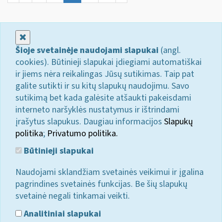
Uždaryti
Šioje svetainėje naudojami slapukai
(angl.
cookies). Būtinieji slapukai įdiegiami automatiškai
ir jiems nėra reikalingas Jūsų sutikimas. Taip pat
galite sutikti ir su kitų slapukų naudojimu. Savo
sutikimą bet kada galėsite atšaukti pakeisdami
interneto naršyklės nustatymus ir ištrindami
įrašytus slapukus. Daugiau informacijos
Slapukų
politika
;
Privatumo politika.
Būtinieji slapukai
Naudojami sklandžiam svetainės veikimui ir įgalina
pagrindines svetainės funkcijas. Be šių slapukų
svetainė negali tinkamai veikti.
Analitiniai slapukai