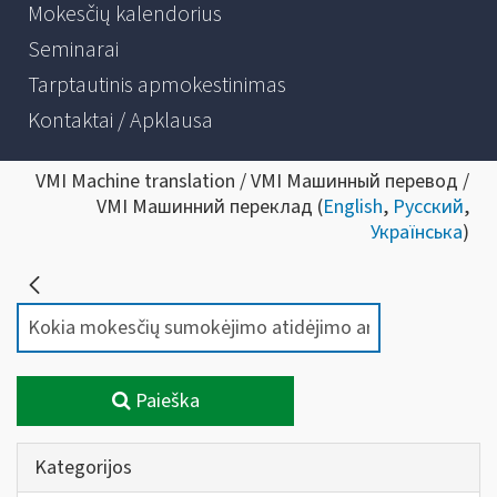
Mokesčių kalendorius
Seminarai
Tarptautinis apmokestinimas
Kontaktai / Apklausa
VMI Machine translation / VMI Машинный перевод /
VMI Машинний переклад (
English
,
Русский
,
Українська
)
Paieška
Kategorijos