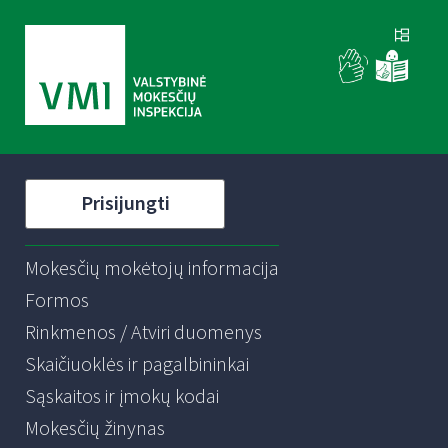
Prisijungti
Mokesčių mokėtojų informacija
Formos
Rinkmenos / Atviri duomenys
Skaičiuoklės ir pagalbininkai
Sąskaitos ir įmokų kodai
Mokesčių žinynas