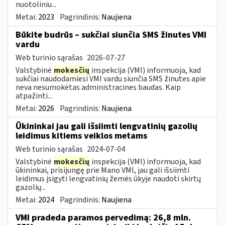
nuotoliniu...
Metai:
2023
Pagrindinis:
Naujiena
Būkite budrūs – sukčiai siunčia SMS žinutes VMI
vardu
Web turinio sąrašas
2026-07-27
Valstybinė
mokesčių
inspekcija (VMI) informuoja, kad
sukčiai naudodamiesi VMI vardu siunčia SMS žinutes apie
neva nesumokėtas administracines baudas. Kaip
atpažinti...
Metai:
2026
Pagrindinis:
Naujiena
Ūkininkai jau gali išsiimti lengvatinių gazolių
leidimus kitiems veiklos metams
Web turinio sąrašas
2024-07-04
Valstybinė
mokesčių
inspekcija (VMI) informuoja, kad
ūkininkai, prisijungę prie Mano VMI, jau gali išsiimti
leidimus įsigyti lengvatinių žemės ūkyje naudoti skirtų
gazolių...
Metai:
2024
Pagrindinis:
Naujiena
VMI pradeda paramos pervedimą: 26,8 mln.