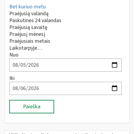
Bet kuriuo metu
Praėjusią valandą
Paskutines 24 valandas
Praėjusią savaitę
Praėjusį mėnesį
Praėjusiais metais
Laikotarpyje…
Nuo
Iki
Paieška