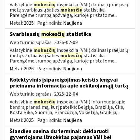
Valstybinė
mokesčių
inspekcija (VMI) dalinasi praėjusių
metų svarbiausių šalies
mokesčių
statistika.
Parengėme trumpą apžvalgą, kurioje pristatome...
Metai:
2025
Pagrindinis:
Naujiena
Svarbiausių
mokesčių
statistika
Web turinio sąrašas
2026-02-09
Valstybinė
mokesčių
inspekcija (VMI) dalinasi praėjusių
metų svarbiausių šalies
mokesčių
statistika.
Parengėme trumpą apžvalgą, kurioje pristatome...
Metai:
2026
Pagrindinis:
Naujiena
Kolektyvinis įsipareigojimas keistis lengvai
prieinama informacija apie nekilnojamąjį turtą
Web turinio sąrašas
2025-12-04
Valstybinė
mokesčių
inspekcija (VMI) informuoja apie
bendrą pranešimą, kurį pateikė: Belgija, Brazilija, Čilė,
Kosta Rika, Suomija, Prancūzija, Vokietija, Graikija,...
Metai:
2025
Pagrindinis:
Naujiena
Šiandien sueina du terminai: deklaruoti
gyventojams išmokėtas pajamas VMI bei