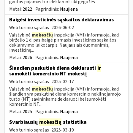
gautas pajamas turi deklaruoti iki gegužės...
Metai:
2022
Pagrindinis:
Naujiena
Baigėsi investicinės sąskaitos deklaravimas
Web turinio sąrašas
2026-06-02
Valstybinė
mokesčių
inspekcija (VMI) informuoja, kad
birželio 1 d. pasibaigė pirmasis investicinės sąskaitos
deklaravimo laikotarpis. Naujausiais duomenimis,
investicinę...
Metai:
2026
Pagrindinis:
Naujiena
Šiandien paskutinė diena deklaruoti
ir
sumokėti komercinio NT mokestį
Web turinio sąrašas
2025-02-17
Valstybinė
mokesčių
inspekcija (VMI) informuoja, kad
šiandien yra paskutinė diena komercinio nekilnojamojo
turto (NT) savininkams deklaruoti bei sumokėti
komercinio NT...
Metai:
2025
Pagrindinis:
Naujiena
Svarbiausių
mokesčių
statistika
Web turinio sąrašas
2025-03-19