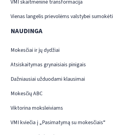
VMI skaitmeninė transformacija
Vienas langelis prievolėms valstybei sumokėti
NAUDINGA
Mokesčiai ir jų dydžiai
Atsiskaitymas grynaisiais pinigais
Dažniausiai užduodami klausimai
Mokesčių ABC
Viktorina moksleiviams
VMI kviečia į „Pasimatymą su mokesčiais“