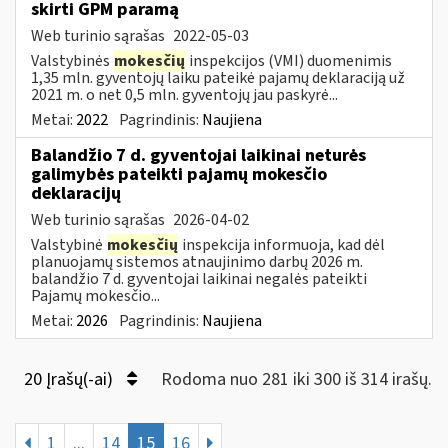
skirti GPM paramą
Web turinio sąrašas
2022-05-03
Valstybinės
mokesčių
inspekcijos (VMI) duomenimis
1,35 mln. gyventojų laiku pateikė pajamų deklaraciją už
2021 m. o net 0,5 mln. gyventojų jau paskyrė...
Metai:
2022
Pagrindinis:
Naujiena
Balandžio 7 d. gyventojai laikinai neturės
galimybės pateikti pajamų mokesčio
deklaracijų
Web turinio sąrašas
2026-04-02
Valstybinė
mokesčių
inspekcija informuoja, kad dėl
planuojamų sistemos atnaujinimo darbų 2026 m.
balandžio 7 d. gyventojai laikinai negalės pateikti
Pajamų mokesčio...
Metai:
2026
Pagrindinis:
Naujiena
20 Įrašų(-ai)
Rodoma nuo 281 iki 300 iš 314 irašų.
1
...
14
15
16