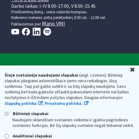
Darbo laikas: I-IV 8.00-17.00, V 8.00-15.45.
Prieššventinę dieną - viena valanda trumpiau.
Kiekvieno mėnesio antrą penktadienį 8.00 val. - 12.00 val.
Mano VMI
Paklausimas per
Valstybinė mokesčių inspekcija prie Lietuvos
U
Respublikos finansų ministerijos
Šioje svetainėje naudojami slapukai
(angl. cookies). Būtinieji
slapukai įdiegiami automatiškai ir jiems nėra reikalingas Jūsų
Biudžetinė įstaiga. Juridinio asmens kodas — 188659752,
sutikimas. Taip pat galite sutikti ir su kitų slapukų naudojimu. Savo
adresas: Vasario 16-osios g. 14, 01107 Vilnius, Lietuva, el.paštas:
sutikimą bet kada galėsite atšaukti pakeisdami interneto naršyklės
vmi@vmi.lt
, E. pristatymo dėžutės adresas 188659752
nustatymus ir ištrindami įrašytus slapukus. Daugiau informacijos
Duomenys apie Valstybinę mokesčių inspekciją prie Lietuvos
Slapukų politika
;
Privatumo politika.
Respublikos finansų ministerijos kaupiami ir saugomi Juridinių
asmenų registre
Būtinieji slapukai
Naudojami sklandžiam svetainės veikimui ir įgalina pagrindines
svetainės funkcijas. Be šių slapukų svetainė negali tinkamai veikti.
Analitiniai slapukai