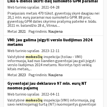
Liko 6 dienos skirti dalį sumokėto GPM paramai
Web turinio sąrašas
2021-04-28
Praėjusiais metais 470 tūkst. gyventojų skyrė daugiau nei
20,1 mln. eurų paramai nuo sumokėto GPM. 88 proc.
gyventojų GPM dalies skyrimo prašymą pateikė e. būdu.
2021 m. balandžio 28 d., Vilnius....
Metai:
2021
Pagrindinis:
Naujiena
VMI: jau galima įsigyti verslo liudijimus 2024
metams
Web turinio sąrašas
2023-12-11
Valstybinė
mokesčių
inspekcija (toliau – VMI)
informuoja, kad nuo šiandien gyventojai jau gali įsigyti
verslo liudijimus 2024 metams. Norintys tęsti veiklą
kitais metais,...
Metai:
2023
Pagrindinis:
Naujiena
Gyventojai jau deklaravo 97 mln. eurų NT
nuomos pajamų
Web turinio sąrašas
2022-04-11
Valstybinė
mokesčių
inspekcija (VMI) informuoja, jog
savo nekilnojamąjį turtą (NT) nuomojantys gyventojai