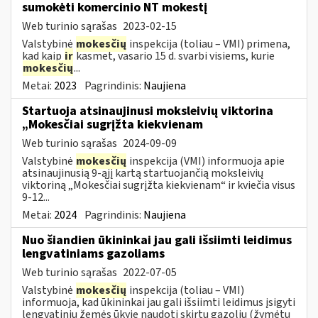
sumokėti komercinio NT mokestį
Web turinio sąrašas
2023-02-15
Valstybinė
mokesčių
inspekcija (toliau – VMI) primena,
kad kaip
ir
kasmet, vasario 15 d. svarbi visiems, kurie
mokesčių
...
Metai:
2023
Pagrindinis:
Naujiena
Startuoja atsinaujinusi moksleivių viktorina
„Mokesčiai sugrįžta kiekvienam
Web turinio sąrašas
2024-09-09
Valstybinė
mokesčių
inspekcija (VMI) informuoja apie
atsinaujinusią 9-ąjį kartą startuojančią moksleivių
viktoriną „Mokesčiai sugrįžta kiekvienam“ ir kviečia visus
9-12...
Metai:
2024
Pagrindinis:
Naujiena
Nuo šiandien ūkininkai jau gali išsiimti leidimus
lengvatiniams gazoliams
Web turinio sąrašas
2022-07-05
Valstybinė
mokesčių
inspekcija (toliau – VMI)
informuoja, kad ūkininkai jau gali išsiimti leidimus įsigyti
lengvatinių žemės ūkyje naudoti skirtų gazolių (žymėtų