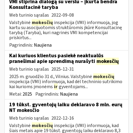
VMI stiprina dialogą su verslu – įkurta bendra
Konsultacinė taryba
Web turinio sąrašas
2022-09-08
Valstybinė
mokesčių
inspekcija (VMI) informuoja, jog
kartu su asocijuotomis struktūromis įkūrė Konsultacinę
tarybą (Taryba), kuri nagrinės VMI kompetencijai
priskirtus...
Pagrindinis:
Naujiena
Kai kuriuos klientus pasiekė neaktualūs
pranešimai apie sprendimą nurašyti
mokesčių
Web turinio sąrašas
2025-12-31
2025 m. gruodžio 31 d., Vilnius. Valstybinė
mokesčių
inspekcija (VMI) informuoja, kad dėl techninio sutrikimo
kai kurioms įmonėms
ir
gyventojams...
Metai:
2025
Pagrindinis:
Naujiena
19 tūkst. gyventojų laiku deklaravo 8 mln. eurų
NT mokesčio
Web turinio sąrašas
2022-12-16
Valstybinė
mokesčių
inspekcija (VMI) informuoja, kad
šiais metais apie 19 tūkst. gyventojų laiku deklaravo 8,3