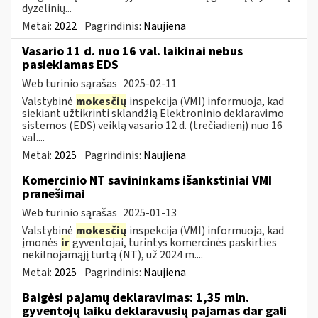
dyzelinių...
Metai:
2022
Pagrindinis:
Naujiena
Vasario 11 d. nuo 16 val. laikinai nebus
pasiekiamas EDS
Web turinio sąrašas
2025-02-11
Valstybinė
mokesčių
inspekcija (VMI) informuoja, kad
siekiant užtikrinti sklandžią Elektroninio deklaravimo
sistemos (EDS) veiklą vasario 12 d. (trečiadienį) nuo 16
val....
Metai:
2025
Pagrindinis:
Naujiena
Komercinio NT savininkams išankstiniai VMI
pranešimai
Web turinio sąrašas
2025-01-13
Valstybinė
mokesčių
inspekcija (VMI) informuoja, kad
įmonės
ir
gyventojai, turintys komercinės paskirties
nekilnojamąjį turtą (NT), už 2024 m....
Metai:
2025
Pagrindinis:
Naujiena
Baigėsi pajamų deklaravimas: 1,35 mln.
gyventojų laiku deklaravusių pajamas dar gali