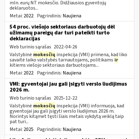
mln. eurų NT mokesčio. Didžiausios gyventojų
deklaruotos...
Metai:
2022
Pagrindinis:
Naujiena
54 proc. viešojo sektoriaus darbuotojų dėl
užimamų pareigų dar turi pateikti turto
deklaracijas
Web turinio sąrašas
2022-04-26
Valstybinė
mokesčių
inspekcija (VMI) primena, kad liko
savaitė laiko valstybės tarnautojams, politikams
ir
kitiems viešojo sektoriaus darbuotojams...
Metai:
2022
Pagrindinis:
Naujiena
VMI: gyventojai jau gali įsigyti verslo liudijimus
2026 m.
Web turinio sąrašas
2025-12-22
Valstybinė
mokesčių
inspekcija (VMI) informuoja, kad
gyventojai jau gali įsigyti verslo liudijimus 2026 m.
Norintys kitąmet tęsti šiais metais vykdytą veiklą taip
pat turi...
Metai:
2025
Pagrindinis:
Naujiena