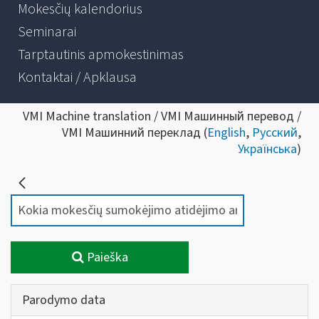
Mokesčių kalendorius
Seminarai
Tarptautinis apmokestinimas
Kontaktai / Apklausa
VMI Machine translation / VMI Машинный перевод /
VMI Машинний переклад (
English
,
Русский
,
Українська
)
Paieška
Parodymo data