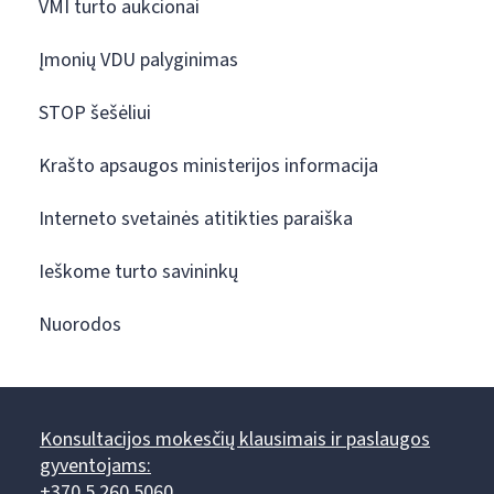
VMI turto aukcionai
Įmonių VDU palyginimas
STOP šešėliui
Krašto apsaugos ministerijos informacija
Interneto svetainės atitikties paraiška
Ieškome turto savininkų
Nuorodos
Konsultacijos mokesčių klausimais ir paslaugos
gyventojams:
+370 5 260 5060