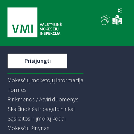
Prisijungti
Mokesčių mokėtojų informacija
Formos
Rinkmenos / Atviri duomenys
Skaičiuoklės ir pagalbininkai
Sąskaitos ir įmokų kodai
Mokesčių žinynas