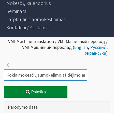
Mokesčių kalendorius
Seminarai
Tarptautinis apmokestinimas
Kontaktai / Apklausa
VMI Machine translation / VMI Машинный перевод /
VMI Машинний переклад (
English
,
Русский
,
Українська
)
Paieška
Parodymo data