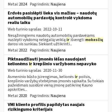
Metai:
2024
Pagrindinis:
Naujiena
Erdvės pasislėpti lieka vis mažiau – naudotų
automobilių pardavėjų kontrolė vykdoma
realiu laiku
Web turinio sąrašas
2022-10-11
Nesąžiningiems naudotų automobilių pardavėjams
nuslėpti vykdomą nelegalią veiklą
ir
išvengti
mokesčių
darosi vis sunkiau. Siekiant užtikrinti...
Metai:
2022
Pagrindinis:
Naujiena
Piktnaudžiauti įmonės lėšas naudojant
kelionėms
ir
krepšinio varžyboms nepavyko
Web turinio sąrašas
2020-11-30
Asmeninio būsto įsirengimas, kelionės
ir
poilsis,
krepšinio varžybų stebėjimas įmonės sąskaita. Su tokiais
pažeidimais susidūrė vieną įmonę patikrinę Kauno
apskrities...
Metai:
2020
Pagrindinis:
Naujiena
VMI kliento profilis papildytas naujais
rizikingumo kriterijais