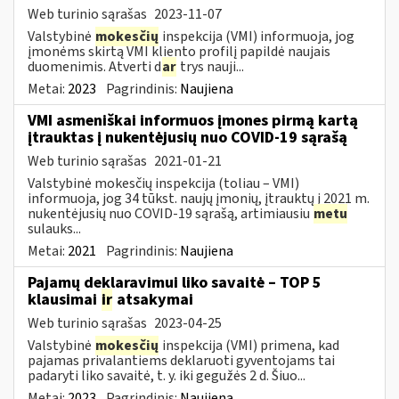
Web turinio sąrašas
2023-11-07
Valstybinė
mokesčių
inspekcija (VMI) informuoja, jog
įmonėms skirtą VMI kliento profilį papildė naujais
duomenimis. Atverti d
ar
trys nauji...
Metai:
2023
Pagrindinis:
Naujiena
VMI asmeniškai informuos įmones pirmą kartą
įtrauktas į nukentėjusių nuo COVID-19 sąrašą
Web turinio sąrašas
2021-01-21
Valstybinė mokesčių inspekcija (toliau – VMI)
informuoja, jog 34 tūkst. naujų įmonių, įtrauktų į 2021 m.
nukentėjusių nuo COVID-19 sąrašą, artimiausiu
metu
sulauks...
Metai:
2021
Pagrindinis:
Naujiena
Pajamų deklaravimui liko savaitė – TOP 5
klausimai
ir
atsakymai
Web turinio sąrašas
2023-04-25
Valstybinė
mokesčių
inspekcija (VMI) primena, kad
pajamas privalantiems deklaruoti gyventojams tai
padaryti liko savaitė, t. y. iki gegužės 2 d. Šiuo...
Metai:
2023
Pagrindinis:
Naujiena