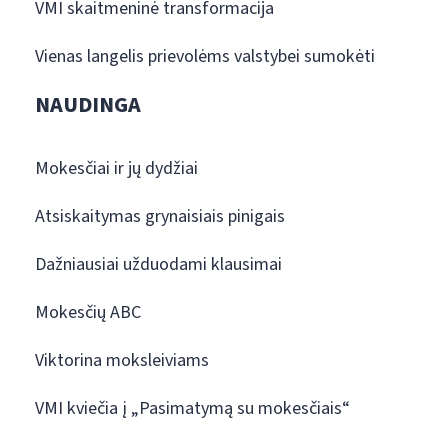
VMI skaitmeninė transformacija
Vienas langelis prievolėms valstybei sumokėti
NAUDINGA
Mokesčiai ir jų dydžiai
Atsiskaitymas grynaisiais pinigais
Dažniausiai užduodami klausimai
Mokesčių ABC
Viktorina moksleiviams
VMI kviečia į „Pasimatymą su mokesčiais“