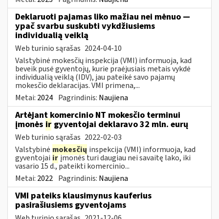
Deklaruoti pajamas liko mažiau nei mėnuo —
ypač svarbu suskubti vykdžiusiems
individualią veiklą
Web turinio sąrašas
2024-04-10
Valstybinė mokesčių inspekcija (VMI) informuoja, kad
beveik pusė gyventojų, kurie praėjusiais metais vykdė
individualią veiklą (IDV), jau pateikė savo pajamų
mokesčio deklaracijas. VMI primena,...
Metai:
2024
Pagrindinis:
Naujiena
Artėjant komercinio NT mokesčio terminui
įmonės
ir
gyventojai deklaravo 32 mln. eurų
Web turinio sąrašas
2022-02-03
Valstybinė
mokesčių
inspekcija (VMI) informuoja, kad
gyventojai
ir
įmonės turi daugiau nei savaitę lako, iki
vasario 15 d., pateikti komercinio...
Metai:
2022
Pagrindinis:
Naujiena
VMI pateiks klausimynus kauferius
pasirašiusiems gyventojams
Web turinio sąrašas
2021-12-06