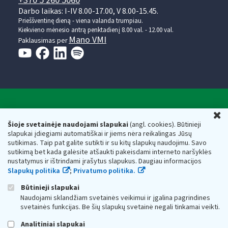
+370 5 260 5060
Darbo laikas: I-IV 8.00-17.00, V 8.00-15.45.
Prieššventinę dieną - viena valanda trumpiau.
Kiekvieno mėnesio antrą penktadienį 8.00 val. - 12.00 val.
Mano VMI
Paklausimas per
Valstybinė mokesčių inspekcija prie Lietuvos
U
Respublikos finansų ministerijos
Šioje svetainėje naudojami slapukai
(angl. cookies). Būtinieji
slapukai įdiegiami automatiškai ir jiems nėra reikalingas Jūsų
Biudžetinė įstaiga. Juridinio asmens kodas — 188659752,
sutikimas. Taip pat galite sutikti ir su kitų slapukų naudojimu. Savo
adresas: Vasario 16-osios g. 14, 01107 Vilnius, Lietuva, el.paštas:
sutikimą bet kada galėsite atšaukti pakeisdami interneto naršyklės
vmi@vmi.lt
, E. pristatymo dėžutės adresas 188659752
nustatymus ir ištrindami įrašytus slapukus. Daugiau informacijos
Duomenys apie Valstybinę mokesčių inspekciją prie Lietuvos
Slapukų politika
;
Privatumo politika.
Respublikos finansų ministerijos kaupiami ir saugomi Juridinių
asmenų registre
Būtinieji slapukai
Naudojami sklandžiam svetainės veikimui ir įgalina pagrindines
svetainės funkcijas. Be šių slapukų svetainė negali tinkamai veikti.
Analitiniai slapukai