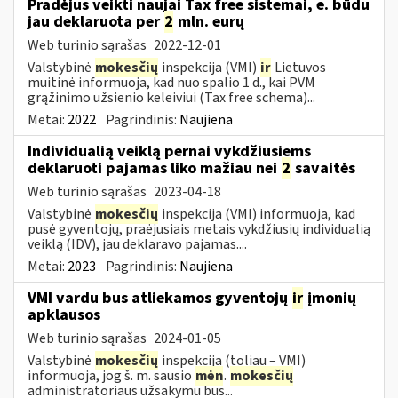
Pradėjus veikti naujai Tax free sistemai, e. būdu
jau deklaruota per
2
mln. eurų
Web turinio sąrašas
2022-12-01
Valstybinė
mokesčių
inspekcija (VMI)
ir
Lietuvos
muitinė informuoja, kad nuo spalio 1 d., kai PVM
grąžinimo užsienio keleiviui (Tax free schema)...
Metai:
2022
Pagrindinis:
Naujiena
Individualią veiklą pernai vykdžiusiems
deklaruoti pajamas liko mažiau nei
2
savaitės
Web turinio sąrašas
2023-04-18
Valstybinė
mokesčių
inspekcija (VMI) informuoja, kad
pusė gyventojų, praėjusiais metais vykdžiusių individualią
veiklą (IDV), jau deklaravo pajamas....
Metai:
2023
Pagrindinis:
Naujiena
VMI vardu bus atliekamos gyventojų
ir
įmonių
apklausos
Web turinio sąrašas
2024-01-05
Valstybinė
mokesčių
inspekcija (toliau – VMI)
informuoja, jog š. m. sausio
mėn
.
mokesčių
administratoriaus užsakymu bus...