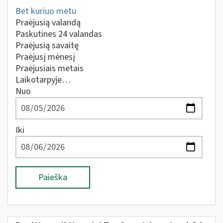
Bet kuriuo metu
Praėjusią valandą
Paskutines 24 valandas
Praėjusią savaitę
Praėjusį mėnesį
Praėjusiais metais
Laikotarpyje…
Nuo
Iki
Paieška