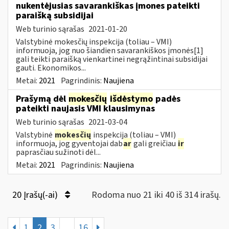
nukentėjusias savarankiškas įmones pateikti
paraišką subsidijai
Web turinio sąrašas
2021-01-20
Valstybinė mokesčių inspekcija (toliau – VMI)
informuoja, jog nuo šiandien savarankiškos įmonės[1]
gali teikti paraišką vienkartinei negrąžintinai subsidijai
gauti. Ekonomikos...
Metai:
2021
Pagrindinis:
Naujiena
Prašymą dėl
mokesčių
išdėstymo
padės
pateikti naujasis VMI klausimynas
Web turinio sąrašas
2021-03-04
Valstybinė
mokesčių
inspekcija (toliau – VMI)
informuoja, jog gyventojai dab
ar
gali greičiau
ir
paprasčiau sužinoti dėl...
Metai:
2021
Pagrindinis:
Naujiena
20 Įrašų(-ai)
Rodoma nuo 21 iki 40 iš 314 irašų.
1
2
3
...
16