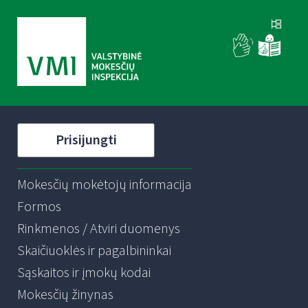
Prisijungti
Mokesčių mokėtojų informacija
Formos
Rinkmenos / Atviri duomenys
Skaičiuoklės ir pagalbininkai
Sąskaitos ir įmokų kodai
Mokesčių žinynas