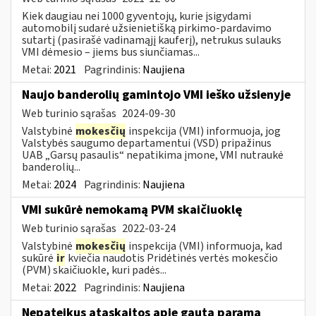
Kiek daugiau nei 1000 gyventojų, kurie įsigydami
automobilį sudarė užsienietišką pirkimo-pardavimo
sutartį (pasirašė vadinamąjį kauferį), netrukus sulauks
VMI dėmesio – jiems bus siunčiamas...
Metai:
2021
Pagrindinis:
Naujiena
Naujo banderolių gamintojo VMI ieško užsienyje
Web turinio sąrašas
2024-09-30
Valstybinė
mokesčių
inspekcija (VMI) informuoja, jog
Valstybės saugumo departamentui (VSD) pripažinus
UAB „Garsų pasaulis“ nepatikima įmone, VMI nutraukė
banderolių...
Metai:
2024
Pagrindinis:
Naujiena
VMI sukūrė nemokamą PVM skaičiuoklę
Web turinio sąrašas
2022-03-24
Valstybinė
mokesčių
inspekcija (VMI) informuoja, kad
sukūrė
ir
kviečia naudotis Pridėtinės vertės mokesčio
(PVM) skaičiuokle, kuri padės...
Metai:
2022
Pagrindinis:
Naujiena
Nepateikus ataskaitos apie gautą paramą