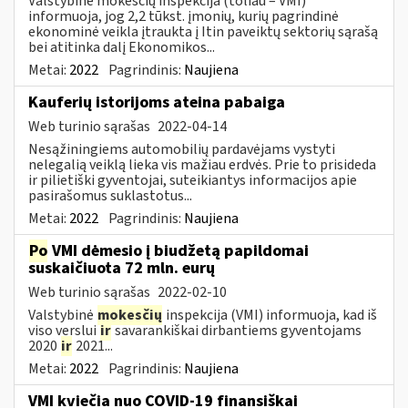
Valstybinė mokesčių inspekcija (toliau – VMI)
informuoja, jog 2,2 tūkst. įmonių, kurių pagrindinė
ekonominė veikla įtraukta į Itin paveiktų sektorių sąrašą
bei atitinka dalį Ekonomikos...
Metai:
2022
Pagrindinis:
Naujiena
Kauferių istorijoms ateina pabaiga
Web turinio sąrašas
2022-04-14
Nesąžiningiems automobilių pardavėjams vystyti
nelegalią veiklą lieka vis mažiau erdvės. Prie to prisideda
ir pilietiški gyventojai, suteikiantys informacijos apie
pasirašomus suklastotus...
Metai:
2022
Pagrindinis:
Naujiena
Po
VMI dėmesio į biudžetą papildomai
suskaičiuota 72 mln. eurų
Web turinio sąrašas
2022-02-10
Valstybinė
mokesčių
inspekcija (VMI) informuoja, kad iš
viso verslui
ir
savarankiškai dirbantiems gyventojams
2020
ir
2021...
Metai:
2022
Pagrindinis:
Naujiena
VMI kviečia nuo COVID-19 finansiškai