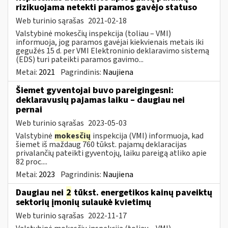
rizikuojama netekti paramos gavėjo statuso
Web turinio sąrašas
2021-02-18
Valstybinė mokesčių inspekcija (toliau – VMI)
informuoja, jog paramos gavėjai kiekvienais metais iki
gegužės 15 d. per VMI Elektroninio deklaravimo sistemą
(EDS) turi pateikti paramos gavimo...
Metai:
2021
Pagrindinis:
Naujiena
Šiemet gyventojai buvo pareigingesni:
deklaravusių pajamas laiku – daugiau nei
pernai
Web turinio sąrašas
2023-05-03
Valstybinė
mokesčių
inspekcija (VMI) informuoja, kad
šiemet iš maždaug 760 tūkst. pajamų deklaracijas
privalančių pateikti gyventojų, laiku pareigą atliko apie
82 proc....
Metai:
2023
Pagrindinis:
Naujiena
Daugiau nei
2
tūkst. energetikos kainų paveiktų
sektorių įmonių sulaukė kvietimų
Web turinio sąrašas
2022-11-17