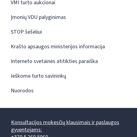
VMI turto aukcionai
Įmonių VDU palyginimas
STOP šešėliui
Krašto apsaugos ministerijos informacija
Interneto svetainės atitikties paraiška
Ieškome turto savininkų
Nuorodos
Konsultacijos mokesčių klausimais ir paslaugos
gyventojams: