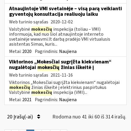
Atnaujintoje VMI svetainėje – visą parą veikianti
gyventojų konsultacija realiuoju laiku
Web turinio sąrašas
2020-12-02
Valstybinė
mokesčių
inspekcija (toliau – VMI)
informuoja, kad nuo šiol atnaujintoje interneto
svetainėje www.vmi.lt darbą pradėjo VMI virtualusis
asistentas Simas, kuris...
Metai:
2020
Pagrindinis:
Naujiena
Viktorinos „Mokesčiai sugrįžta kiekvienam“
nugalėtojai
mokesčių
žinias iškeitė į
Web turinio sąrašas
2021-11-16
Viktorinos „Mokesčiai sugrįžta kiekvienam“ nugalėtojai
mokesčių
žinias iškeitė į elektrinius paspirtukus
Valstybinė
mokesčių
inspekcija (VMI)...
Metai:
2021
Pagrindinis:
Naujiena
20 Įrašų(-ai)
Rodoma nuo 41 iki 60 iš 314 irašų.