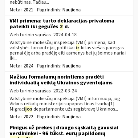
nebūtinas. Tačiau...
Metai:
2021
Pagrindinis:
Naujiena
VMI primena: turto deklaracijas privaloma
pateikti iki gegužės
2
d.
Web turinio sąrašas
2024-04-18
Valstybinė mokesčių inspekcija (VMI) primena, kad
valstybės tarnautojai, politikai
ir
kitas viešas pareigas
pernai ėję arba pradėję eiti asmenys bei jų šeimos nariai
iki...
Metai:
2024
Pagrindinis:
Naujiena
Mažiau formalumų norintiems pradėti
individualią veiklą Ukrainos gyventojams
Web turinio sąrašas
2022-03-24
Valstybinė mokesčių inspekcija (VMI) informuoja, jog
Vidaus reikalų ministerijai supaprastinus tvarką[1]
Migraci
jos
departamente užsiregistravę Ukrainos...
Metai:
2022
Pagrindinis:
Naujiena
Pinigus už prekes į draugo sąskaitą gavusiai
verslininkei - 96 tūkst. eurų papildomų