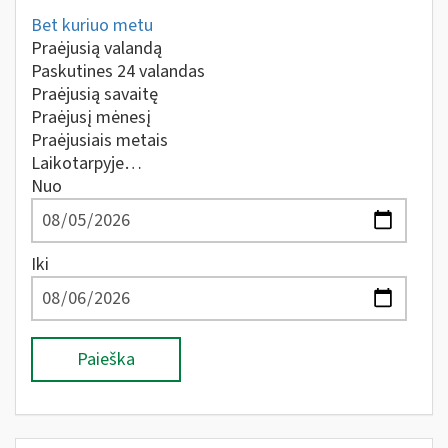
Bet kuriuo metu
Praėjusią valandą
Paskutines 24 valandas
Praėjusią savaitę
Praėjusį mėnesį
Praėjusiais metais
Laikotarpyje…
Nuo
Iki
Paieška