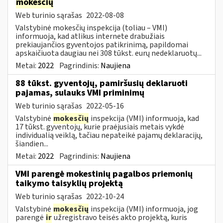
mokesčių
Web turinio sąrašas
2022-08-08
Valstybinė mokesčių inspekcija (toliau – VMI)
informuoja, kad atlikus internete drabužiais
prekiaujančios gyventojos patikrinimą, papildomai
apskaičiuota daugiau nei 308 tūkst. eurų nedeklaruotų...
Metai:
2022
Pagrindinis:
Naujiena
88 tūkst. gyventojų, pamiršusių deklaruoti
pajamas, sulauks VMI priminimų
Web turinio sąrašas
2022-05-16
Valstybinė
mokesčių
inspekcija (VMI) informuoja, kad
17 tūkst. gyventojų, kurie praėjusiais metais vykdė
individualią veiklą, tačiau nepateikė pajamų deklaracijų,
šiandien...
Metai:
2022
Pagrindinis:
Naujiena
VMI parengė mokestinių pagalbos priemonių
taikymo taisyklių projektą
Web turinio sąrašas
2022-10-24
Valstybinė
mokesčių
inspekcija (VMI) informuoja, jog
parengė
ir
užregistravo teisės akto projektą, kuris