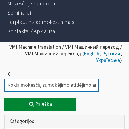
Mokesčių kalendorius
Seminarai
Tarptautinis apmokestinimas
Kontaktai / Apklausa
VMI Machine translation / VMI Машинный перевод /
VMI Машинний переклад (
English
,
Русский
,
Українська
)
Paieška
Kategorijos