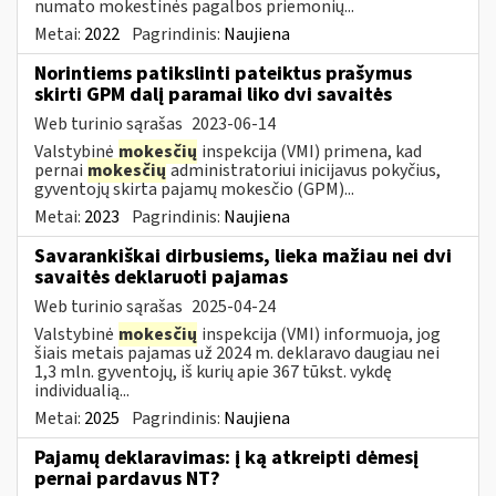
numato mokestinės pagalbos priemonių...
Metai:
2022
Pagrindinis:
Naujiena
Norintiems patikslinti pateiktus prašymus
skirti GPM dalį paramai liko dvi savaitės
Web turinio sąrašas
2023-06-14
Valstybinė
mokesčių
inspekcija (VMI) primena, kad
pernai
mokesčių
administratoriui inicijavus pokyčius,
gyventojų skirta pajamų mokesčio (GPM)...
Metai:
2023
Pagrindinis:
Naujiena
Savarankiškai dirbusiems, lieka mažiau nei dvi
savaitės deklaruoti pajamas
Web turinio sąrašas
2025-04-24
Valstybinė
mokesčių
inspekcija (VMI) informuoja, jog
šiais metais pajamas už 2024 m. deklaravo daugiau nei
1,3 mln. gyventojų, iš kurių apie 367 tūkst. vykdę
individualią...
Metai:
2025
Pagrindinis:
Naujiena
Pajamų deklaravimas: į ką atkreipti dėmesį
pernai pardavus NT?