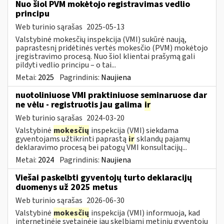
Nuo šiol PVM mokėtojo registravimas vedlio
principu
Web turinio sąrašas
2025-05-13
Valstybinė mokesčių inspekcija (VMI) sukūrė naują,
paprastesnį pridėtinės vertės mokesčio (PVM) mokėtojo
įregistravimo procesą. Nuo šiol klientai prašymą gali
pildyti vedlio principu – o tai...
Metai:
2025
Pagrindinis:
Naujiena
nuotoliniuose VMI praktiniuose seminaruose dar
ne vėlu - registruotis jau galima
ir
Web turinio sąrašas
2024-03-20
Valstybinė
mokesčių
inspekcija (VMI) siekdama
gyventojams užtikrinti paprastą
ir
sklandų pajamų
deklaravimo procesą bei patogų VMI konsultacijų...
Metai:
2024
Pagrindinis:
Naujiena
Viešai paskelbti gyventojų turto deklaracijų
duomenys už 2025 metus
Web turinio sąrašas
2026-06-30
Valstybinė
mokesčių
inspekcija (VMI) informuoja, kad
internetinėje svetainėje jau skelbiami metinių gyventojų