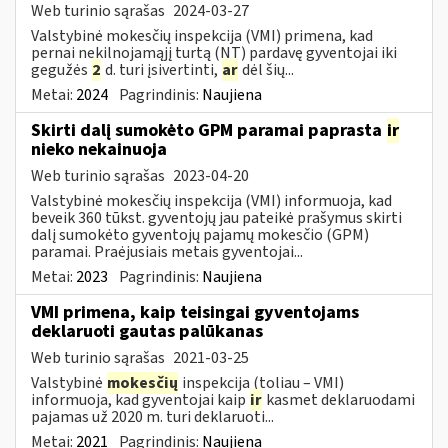
Web turinio sąrašas
2024-03-27
Valstybinė mokesčių inspekcija (VMI) primena, kad
pernai nekilnojamąjį turtą (NT) pardavę gyventojai iki
gegužės
2
d. turi įsivertinti,
ar
dėl šių...
Metai:
2024
Pagrindinis:
Naujiena
Skirti dalį sumokėto GPM paramai paprasta
ir
nieko nekainuoja
Web turinio sąrašas
2023-04-20
Valstybinė mokesčių inspekcija (VMI) informuoja, kad
beveik 360 tūkst. gyventojų jau pateikė prašymus skirti
dalį sumokėto gyventojų pajamų mokesčio (GPM)
paramai. Praėjusiais metais gyventojai...
Metai:
2023
Pagrindinis:
Naujiena
VMI primena, kaip teisingai gyventojams
deklaruoti gautas palūkanas
Web turinio sąrašas
2021-03-25
Valstybinė
mokesčių
inspekcija (toliau – VMI)
informuoja, kad gyventojai kaip
ir
kasmet deklaruodami
pajamas už 2020 m. turi deklaruoti...
Metai:
2021
Pagrindinis:
Naujiena