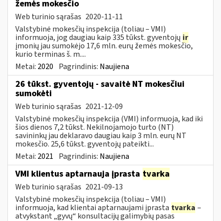
žemės mokesčio
Web turinio sąrašas
2020-11-11
Valstybinė mokesčių inspekcija (toliau – VMI)
informuoja, jog daugiau kaip 335 tūkst. gyventojų
ir
įmonių jau sumokėjo 17,6 mln. eurų žemės mokesčio,
kurio terminas š. m....
Metai:
2020
Pagrindinis:
Naujiena
26 tūkst. gyventojų - savaitė NT mokesčiui
sumokėti
Web turinio sąrašas
2021-12-09
Valstybinė mokesčių inspekcija (VMI) informuoja, kad iki
šios dienos 7,2 tūkst. Nekilnojamojo turto (NT)
savininkų jau deklaravo daugiau kaip 3 mln. eurų NT
mokesčio. 25,6 tūkst. gyventojų pateikti...
Metai:
2021
Pagrindinis:
Naujiena
VMI klientus aptarnauja įprasta
tvarka
Web turinio sąrašas
2021-09-13
Valstybinė mokesčių inspekcija (toliau – VMI)
informuoja, kad klientai aptarnaujami įprasta
tvarka
–
atvykstant „gyvų“ konsultacijų galimybių pasas