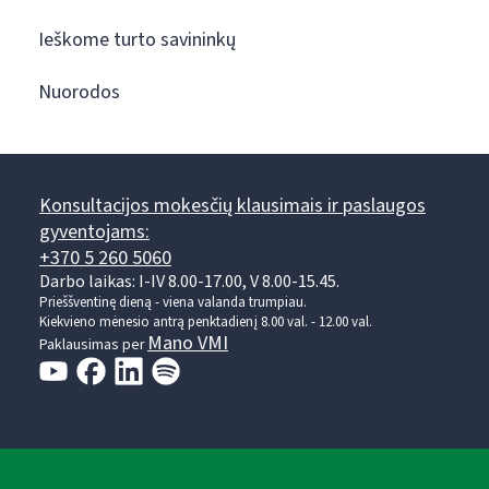
Ieškome turto savininkų
Nuorodos
Konsultacijos mokesčių klausimais ir paslaugos
gyventojams:
+370 5 260 5060
Darbo laikas: I-IV 8.00-17.00, V 8.00-15.45.
Prieššventinę dieną - viena valanda trumpiau.
Kiekvieno mėnesio antrą penktadienį 8.00 val. - 12.00 val.
Mano VMI
Paklausimas per