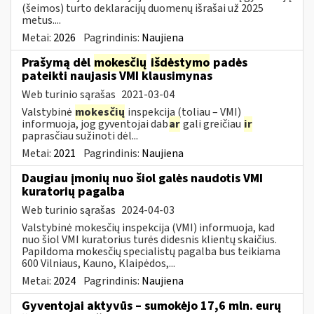
(šeimos) turto deklaracijų duomenų išrašai už 2025
metus....
Metai:
2026
Pagrindinis:
Naujiena
Prašymą dėl
mokesčių
išdėstymo
padės
pateikti naujasis VMI klausimynas
Web turinio sąrašas
2021-03-04
Valstybinė
mokesčių
inspekcija (toliau – VMI)
informuoja, jog gyventojai dab
ar
gali greičiau
ir
paprasčiau sužinoti dėl...
Metai:
2021
Pagrindinis:
Naujiena
Daugiau įmonių nuo šiol galės naudotis VMI
kuratorių pagalba
Web turinio sąrašas
2024-04-03
Valstybinė mokesčių inspekcija (VMI) informuoja, kad
nuo šiol VMI kuratorius turės didesnis klientų skaičius.
Papildoma mokesčių specialistų pagalba bus teikiama
600 Vilniaus, Kauno, Klaipėdos,...
Metai:
2024
Pagrindinis:
Naujiena
Gyventojai aktyvūs – sumokėjo 17,6 mln. eurų