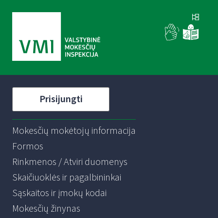
Prisijungti
Mokesčių mokėtojų informacija
Formos
Rinkmenos / Atviri duomenys
Skaičiuoklės ir pagalbininkai
Sąskaitos ir įmokų kodai
Mokesčių žinynas