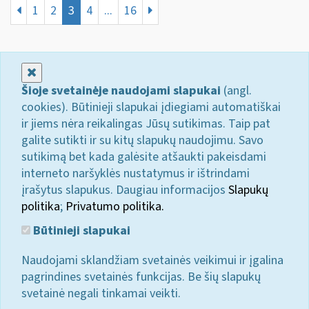
1
2
3
4
...
16
Uždaryti
Šioje svetainėje naudojami slapukai
(angl.
cookies). Būtinieji slapukai įdiegiami automatiškai
ir jiems nėra reikalingas Jūsų sutikimas. Taip pat
galite sutikti ir su kitų slapukų naudojimu. Savo
sutikimą bet kada galėsite atšaukti pakeisdami
interneto naršyklės nustatymus ir ištrindami
įrašytus slapukus. Daugiau informacijos
Slapukų
politika
;
Privatumo politika.
Būtinieji slapukai
Naudojami sklandžiam svetainės veikimui ir įgalina
pagrindines svetainės funkcijas. Be šių slapukų
svetainė negali tinkamai veikti.