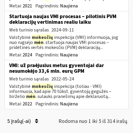
Metai:
2021
Pagrindinis:
Naujiena
Startuoja naujas VMI procesas – pilotinis PVM
deklaracijų vertinimas realiu laiku
Web turinio sąrašas
2024-09-11
Valstybinė
mokesčių
inspekcija (VMI) informuoja, jog
nuo rugsėjo
mėn
. startuoja naujas VMI procesas –
pridėtinės vertės mokesčio (PVM) deklaracijų...
Metai:
2024
Pagrindinis:
Naujiena
VMI: už praėjusius metus gyventojai dar
nesumokėjo 33,6 mln. eurų GPM
Web turinio sąrašas
2022-05-24
Valstybinė
mokesčių
inspekcija (toliau - VMI)
informuoja, kad apie 70 tūkst. gyventojų gegužės –
birželio
mėn
. sulauks pranešimų apie deklaruotą...
Metai:
2022
Pagrindinis:
Naujiena
5 Įrašų(-ai)
Rodoma nuo 1 iki 5 iš 314 irašų.