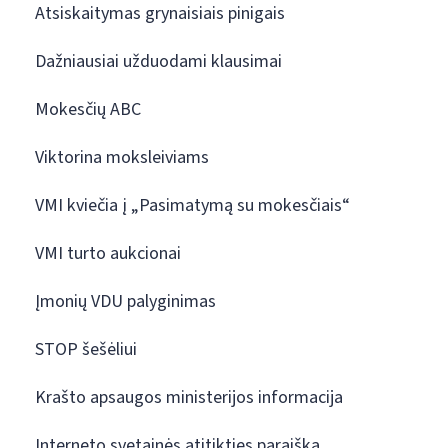
Atsiskaitymas grynaisiais pinigais
Dažniausiai užduodami klausimai
Mokesčių ABC
Viktorina moksleiviams
VMI kviečia į „Pasimatymą su mokesčiais“
VMI turto aukcionai
Įmonių VDU palyginimas
STOP šešėliui
Krašto apsaugos ministerijos informacija
Interneto svetainės atitikties paraiška