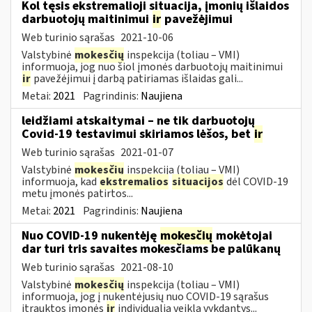
Kol tęsis ekstremalioji situacija, įmonių išlaidos
darbuotojų maitinimui
ir
pavežėjimui
Web turinio sąrašas
2021-10-06
Valstybinė
mokesčių
inspekcija (toliau – VMI)
informuoja, jog nuo šiol įmonės darbuotojų maitinimui
ir
pavežėjimui į darbą patiriamas išlaidas gali...
Metai:
2021
Pagrindinis:
Naujiena
leidžiami atskaitymai – ne tik darbuotojų
Covid-19 testavimui skiriamos lėšos, bet
ir
Web turinio sąrašas
2021-01-07
Valstybinė
mokesčių
inspekcija (toliau – VMI)
informuoja, kad
ekstremalios
situacijos
dėl COVID-19
metu įmonės patirtos...
Metai:
2021
Pagrindinis:
Naujiena
Nuo COVID-19 nukentėję
mokesčių
mokėtojai
dar turi tris savaites mokesčiams be palūkanų
Web turinio sąrašas
2021-08-10
Valstybinė
mokesčių
inspekcija (toliau – VMI)
informuoja, jog į nukentėjusių nuo COVID-19 sąrašus
įtrauktos įmonės
ir
individualią veiklą vykdantys...