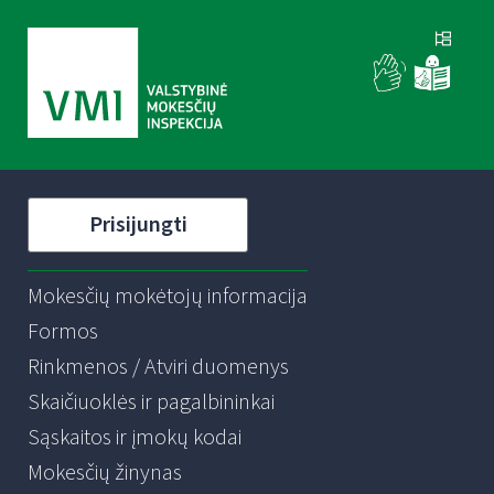
Prisijungti
Mokesčių mokėtojų informacija
Formos
Rinkmenos / Atviri duomenys
Skaičiuoklės ir pagalbininkai
Sąskaitos ir įmokų kodai
Mokesčių žinynas