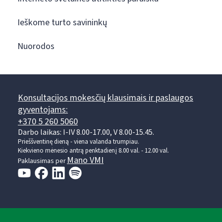
Ieškome turto savininkų
Nuorodos
Konsultacijos mokesčių klausimais ir paslaugos
gyventojams:
+370 5 260 5060
Darbo laikas: I-IV 8.00-17.00, V 8.00-15.45.
Prieššventinę dieną - viena valanda trumpiau.
Kiekvieno mėnesio antrą penktadienį 8.00 val. - 12.00 val.
Mano VMI
Paklausimas per