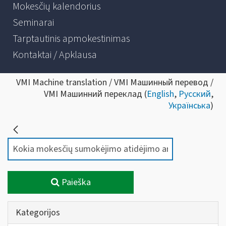
Mokesčių kalendorius
Seminarai
Tarptautinis apmokestinimas
Kontaktai / Apklausa
VMI Machine translation / VMI Машинный перевод /
VMI Машинний переклад (
English
,
Русский
,
Українська
)
Paieška
Kategorijos