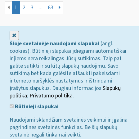
1
2
3
...
63
Uždaryti
Šioje svetainėje naudojami slapukai
(angl.
cookies). Būtinieji slapukai įdiegiami automatiškai
ir jiems nėra reikalingas Jūsų sutikimas. Taip pat
galite sutikti ir su kitų slapukų naudojimu. Savo
sutikimą bet kada galėsite atšaukti pakeisdami
interneto naršyklės nustatymus ir ištrindami
įrašytus slapukus. Daugiau informacijos
Slapukų
politika
;
Privatumo politika.
Būtinieji slapukai
Naudojami sklandžiam svetainės veikimui ir įgalina
pagrindines svetainės funkcijas. Be šių slapukų
svetainė negali tinkamai veikti.