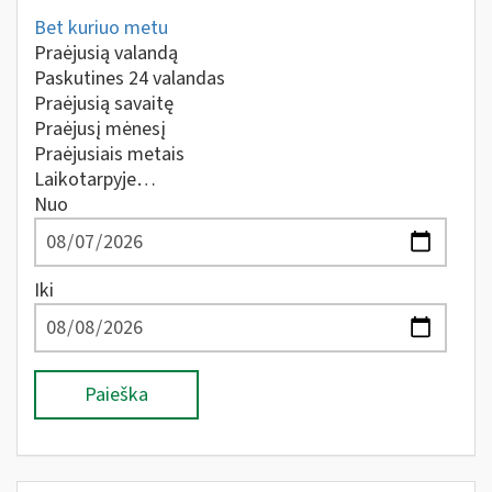
Bet kuriuo metu
Praėjusią valandą
Paskutines 24 valandas
Praėjusią savaitę
Praėjusį mėnesį
Praėjusiais metais
Laikotarpyje…
Nuo
Iki
Paieška