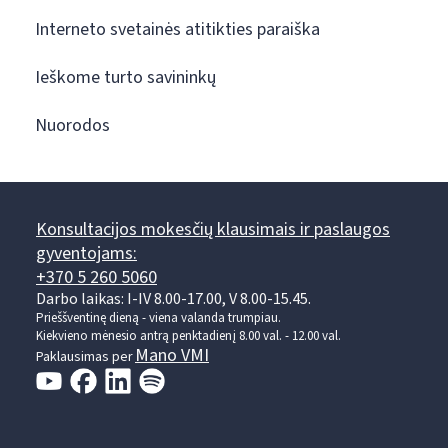
Interneto svetainės atitikties paraiška
Ieškome turto savininkų
Nuorodos
Konsultacijos mokesčių klausimais ir paslaugos
gyventojams:
+370 5 260 5060
Darbo laikas: I-IV 8.00-17.00, V 8.00-15.45.
Prieššventinę dieną - viena valanda trumpiau.
Kiekvieno mėnesio antrą penktadienį 8.00 val. - 12.00 val.
Mano VMI
Paklausimas per