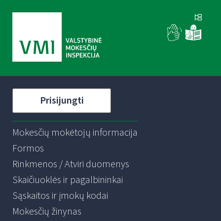
Prisijungti
Mokesčių mokėtojų informacija
Formos
Rinkmenos / Atviri duomenys
Skaičiuoklės ir pagalbininkai
Sąskaitos ir įmokų kodai
Mokesčių žinynas