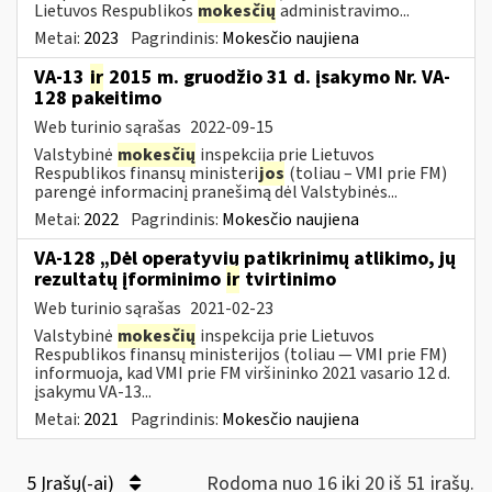
Lietuvos Respublikos
mokesčių
administravimo...
Metai:
2023
Pagrindinis:
Mokesčio naujiena
VA-13
ir
2015 m. gruodžio 31 d. įsakymo Nr. VA-
128 pakeitimo
Web turinio sąrašas
2022-09-15
Valstybinė
mokesčių
inspekcija prie Lietuvos
Respublikos finansų ministeri
jos
(toliau – VMI prie FM)
parengė informacinį pranešimą dėl Valstybinės...
Metai:
2022
Pagrindinis:
Mokesčio naujiena
VA-128 „Dėl operatyvių patikrinimų atlikimo, jų
rezultatų įforminimo
ir
tvirtinimo
Web turinio sąrašas
2021-02-23
Valstybinė
mokesčių
inspekcija prie Lietuvos
Respublikos finansų ministerijos (toliau ― VMI prie FM)
informuoja, kad VMI prie FM viršininko 2021 vasario 12 d.
įsakymu VA-13...
Metai:
2021
Pagrindinis:
Mokesčio naujiena
5 Įrašų(-ai)
Rodoma nuo 16 iki 20 iš 51 irašų.