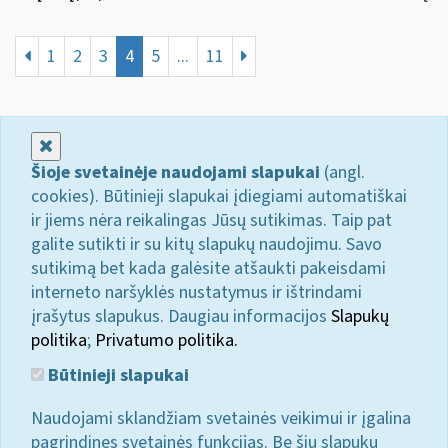
1
2
3
4
5
...
11
Uždaryti
Šioje svetainėje naudojami slapukai
(angl.
cookies). Būtinieji slapukai įdiegiami automatiškai
ir jiems nėra reikalingas Jūsų sutikimas. Taip pat
galite sutikti ir su kitų slapukų naudojimu. Savo
sutikimą bet kada galėsite atšaukti pakeisdami
interneto naršyklės nustatymus ir ištrindami
įrašytus slapukus. Daugiau informacijos
Slapukų
politika
;
Privatumo politika.
Būtinieji slapukai
Naudojami sklandžiam svetainės veikimui ir įgalina
pagrindines svetainės funkcijas. Be šių slapukų