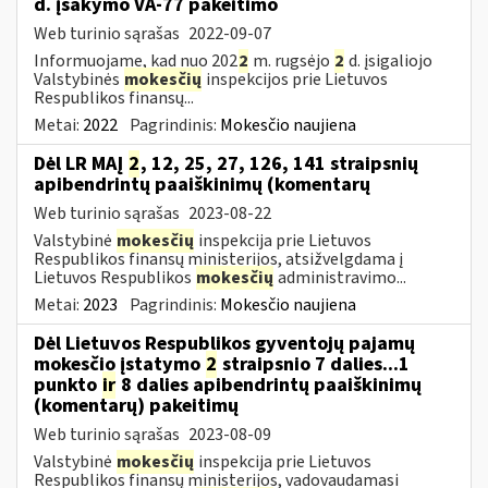
d. įsakymo VA-77 pakeitimo
Web turinio sąrašas
2022-09-07
Informuojame, kad nuo 202
2
m. rugsėjo
2
d. įsigaliojo
Valstybinės
mokesčių
inspekcijos prie Lietuvos
Respublikos finansų...
Metai:
2022
Pagrindinis:
Mokesčio naujiena
Dėl LR MAĮ
2
, 12, 25, 27, 126, 141 straipsnių
apibendrintų paaiškinimų (komentarų
Web turinio sąrašas
2023-08-22
Valstybinė
mokesčių
inspekcija prie Lietuvos
Respublikos finansų ministerijos, atsižvelgdama į
Lietuvos Respublikos
mokesčių
administravimo...
Metai:
2023
Pagrindinis:
Mokesčio naujiena
Dėl Lietuvos Respublikos gyventojų pajamų
mokesčio įstatymo
2
straipsnio 7 dalies...1
punkto
ir
8 dalies apibendrintų paaiškinimų
(komentarų) pakeitimų
Web turinio sąrašas
2023-08-09
Valstybinė
mokesčių
inspekcija prie Lietuvos
Respublikos finansų ministerijos, vadovaudamasi