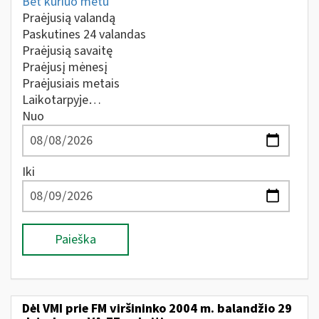
Bet kuriuo metu
Praėjusią valandą
Paskutines 24 valandas
Praėjusią savaitę
Praėjusį mėnesį
Praėjusiais metais
Laikotarpyje…
Nuo
Iki
Paieška
Dėl VMI prie FM viršininko 2004 m. balandžio 29