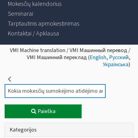
Mokesčių kalendorius
Seminarai
Tarptautinis apmokestinimas
Kontaktai / Apklausa
VMI Machine translation / VMI Машинный перевод /
VMI Машинний переклад (
English
,
Русский
,
Українська
)
Paieška
Kategorijos