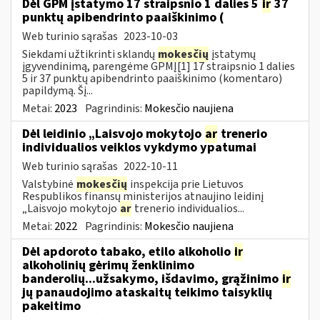
Dėl GPM įstatymo 17 straipsnio 1 dalies 5
ir
37
punktų apibendrinto paaiškinimo (
Web turinio sąrašas
2023-10-03
Siekdami užtikrinti sklandų
mokesčių
įstatymų
įgyvendinimą, parengėme GPMĮ[1] 17 straipsnio 1 dalies
5 ir 37 punktų apibendrinto paaiškinimo (komentaro)
papildymą. Šį...
Metai:
2023
Pagrindinis:
Mokesčio naujiena
Dėl leidinio „Laisvojo mokytojo
ar
trenerio
individualios veiklos vykdymo ypatumai
Web turinio sąrašas
2022-10-11
Valstybinė
mokesčių
inspekcija prie Lietuvos
Respublikos finansų ministerijos atnaujino leidinį
„Laisvojo mokytojo
ar
trenerio individualios...
Metai:
2022
Pagrindinis:
Mokesčio naujiena
Dėl apdoroto tabako, etilo alkoholio
ir
alkoholinių gėrimų ženklinimo
banderolių...užsakymo, išdavimo, grąžinimo
ir
jų panaudojimo ataskaitų teikimo taisyklių
pakeitimo