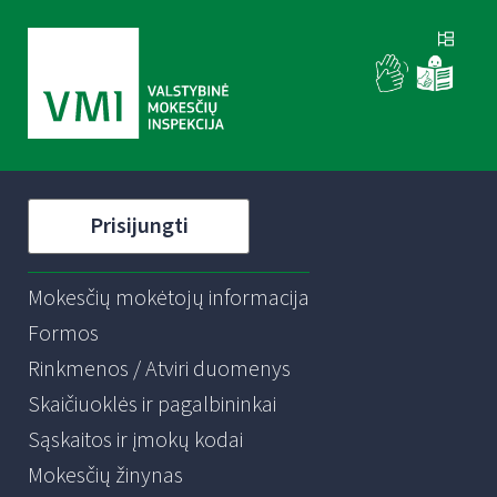
Prisijungti
Mokesčių mokėtojų informacija
Formos
Rinkmenos / Atviri duomenys
Skaičiuoklės ir pagalbininkai
Sąskaitos ir įmokų kodai
Mokesčių žinynas