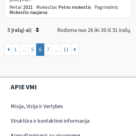
Metai:
2021
Mokesčiai:
Pelno mokestis
Pagrindinis:
Mokesčio naujiena
5 Įrašų(-ai)
Rodoma nuo 26 iki 30 iš 51 irašų.
1
...
5
6
7
...
11
APIE VMI
Misija, Vizija ir Vertybės
Struktūra ir kontaktinė informacija
Konsultavimasis su visuomene