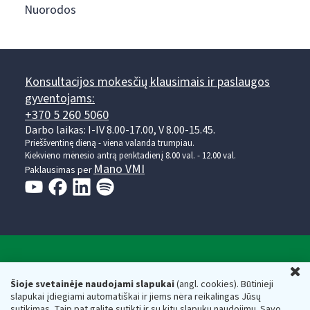
Nuorodos
Konsultacijos mokesčių klausimais ir paslaugos
gyventojams:
+370 5 260 5060
Darbo laikas: I-IV 8.00-17.00, V 8.00-15.45.
Prieššventinę dieną - viena valanda trumpiau.
Kiekvieno mėnesio antrą penktadienį 8.00 val. - 12.00 val.
Mano VMI
Paklausimas per
Valstybinė mokesčių inspekcija prie Lietuvos
U
Respublikos finansų ministerijos
Šioje svetainėje naudojami slapukai
(angl. cookies). Būtinieji
slapukai įdiegiami automatiškai ir jiems nėra reikalingas Jūsų
Biudžetinė įstaiga. Juridinio asmens kodas — 188659752,
sutikimas. Taip pat galite sutikti ir su kitų slapukų naudojimu. Savo