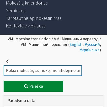
Mokesčių kalendorius
Seminarai
Tarptautinis apmokestinimas
Kontaktai / Apklausa
VMI Machine translation / VMI Машинный перевод /
VMI Машинний переклад (
English
,
Русский
,
Українська
)
Paieška
Parodymo data