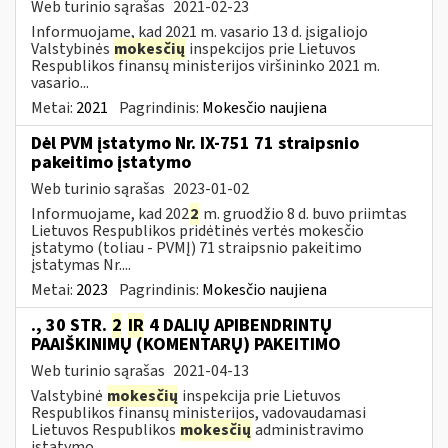
Web turinio sąrašas
2021-02-23
Informuojame, kad 2021 m. vasario 13 d. įsigaliojo
Valstybinės
mokesčių
inspekcijos prie Lietuvos
Respublikos finansų ministerijos viršininko 2021 m.
vasario...
Metai:
2021
Pagrindinis:
Mokesčio naujiena
Dėl PVM įstatymo Nr. IX-751 71 straipsnio
pakeitimo įstatymo
Web turinio sąrašas
2023-01-02
Informuojame, kad 202
2
m. gruodžio 8 d. buvo priimtas
Lietuvos Respublikos pridėtinės vertės mokesčio
įstatymo (toliau ­- PVMĮ) 71 straipsnio pakeitimo
įstatymas Nr....
Metai:
2023
Pagrindinis:
Mokesčio naujiena
., 30 STR.
2
IR
4 DALIŲ APIBENDRINTŲ
PAAIŠKINIMŲ (KOMENTARŲ) PAKEITIMO
Web turinio sąrašas
2021-04-13
Valstybinė
mokesčių
inspekcija prie Lietuvos
Respublikos finansų ministerijos, vadovaudamasi
Lietuvos Respublikos
mokesčių
administravimo
įstatymo...