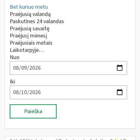
Bet kuriuo metu
Praėjusią valandą
Paskutines 24 valandas
Praėjusią savaitę
Praėjusį mėnesį
Praėjusiais metais
Laikotarpyje…
Nuo
Iki
Paieška