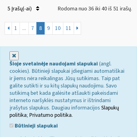
5 Įrašų(-ai)
Rodoma nuo 36 iki 40 iš 51 irašų.
1
...
7
8
9
10
11
Uždaryti
Šioje svetainėje naudojami slapukai
(angl.
cookies). Būtinieji slapukai įdiegiami automatiškai
ir jiems nėra reikalingas Jūsų sutikimas. Taip pat
galite sutikti ir su kitų slapukų naudojimu. Savo
sutikimą bet kada galėsite atšaukti pakeisdami
interneto naršyklės nustatymus ir ištrindami
įrašytus slapukus. Daugiau informacijos
Slapukų
politika
;
Privatumo politika.
Būtinieji slapukai