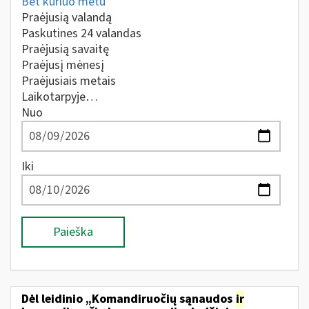
Bet kuriuo metu
Praėjusią valandą
Paskutines 24 valandas
Praėjusią savaitę
Praėjusį mėnesį
Praėjusiais metais
Laikotarpyje…
Nuo
Iki
Paieška
Dėl leidinio „Komandiruočių sąnaudos
ir