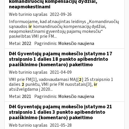
komandiruočių kompensacijų dydžiai,
neapmokestinami
Web turinio sąrašas
2022-09-26
Informuojame, kad atnaujintas leidinys „Komandiruočių
sąnaudos
ir
komandiruočių kompensacijų dydžiai,
neapmokestinami gyventojų pajamų mokesčiu“
paskelbtas VMI prie FM...
Metai:
2022
Pagrindinis:
Mokesčio naujiena
Dėl Gyventojų pajamų mokesčio įstatymo 17
straipsnio 1 dalies 18 punkto apibendrinto
paaiškinimo (komentaro) pakeitimo
Web turinio sąrašas
2021-04-09
VMI prie FM[1], vadovaudamasi MAĮ[
2
] 25 straipsnio 1
dalies
2
punktu, VMI prie FM nuostatais[3],
ir
atsižvelgdama į 2020...
Metai:
2021
Pagrindinis:
Mokesčio naujiena
Dėl Gyventojų pajamų mokesčio įstatymo 21
straipsnio 1 dalies 3 punkto apibendrinto
paaiškinimo (komentaro) pakeitimo
Web turinio sąrašas
2021-05-28