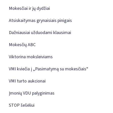
Mokesčiai ir jų dydžiai
Atsiskaitymas grynaisiais pinigais
Dažniausiai užduodami klausimai
Mokesčių ABC
Viktorina moksleiviams
VMI kviečia į „Pasimatymą su mokesčiais“
VMI turto aukcionai
Įmonių VDU palyginimas
STOP šešėliui