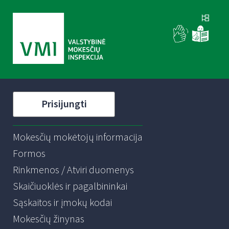
Prisijungti
Mokesčių mokėtojų informacija
Formos
Rinkmenos / Atviri duomenys
Skaičiuoklės ir pagalbininkai
Sąskaitos ir įmokų kodai
Mokesčių žinynas