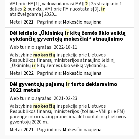
VMI prie FM[1], vadovaudamasi MAĮ[
2
] 25 straipsnio 1
dalies
2
punktu, VMI prie FM nuostatais[3],
ir
atsižvelgdama į 2020...
Metai:
2021
Pagrindinis:
Mokesčio naujiena
Dėl leidinio „Ūkininkų
ir
kitų žemės ūkio veiklą
vykdančių gyventojų mokesčiai“ atnaujinimo
Web turinio sąrašas
2022-10-11
Valstybinė
mokesčių
inspekcija prie Lietuvos
Respublikos finansų ministerijos atnaujino leidinį
„Ūkininkų
ir
kitų žemės ūkio veiklą vykdančių...
Metai:
2022
Pagrindinis:
Mokesčio naujiena
Dėl gyventojų pajamų
ir
turto deklaravimo
2021 metais
Web turinio sąrašas
2021-02-23
Valstybinė
mokesčių
inspekcija prie Lietuvos
Respublikos finansų ministerijos (toliau – VMI prie FM)
parengė informacinį pranešimą dėl nuolatinių Lietuvos
gyventojų 2020 m....
Metai:
2021
Pagrindinis:
Mokesčio naujiena