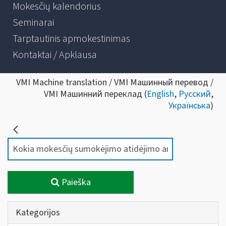
Mokesčių kalendorius
Seminarai
Tarptautinis apmokestinimas
Kontaktai / Apklausa
VMI Machine translation / VMI Машинный перевод /
VMI Машинний переклад (
English
,
Русский
,
Українська
)
Paieška
Kategorijos