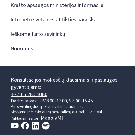
Krašto apsaugos ministerijos informacija
Interneto svetainės atitikties paraiška
Ieškome turto savininkų
Nuorodos
Konsultacijos mokesčių klausimais ir paslaugos
gyventojams:
+370 5 260 5060
Darbo laikas: I-IV 8.00-17.00, V 8.00-15.45.
Prieššventinę dieną - viena valanda trumpiau.
Kiekvieno mėnesio antrą penktadienį 8.00 val. - 12.00 val.
Mano VMI
Paklausimas per