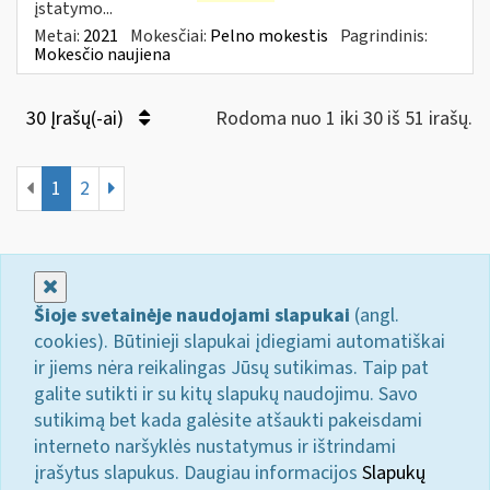
įstatymo...
Metai:
2021
Mokesčiai:
Pelno mokestis
Pagrindinis:
Mokesčio naujiena
30 Įrašų(-ai)
Rodoma nuo 1 iki 30 iš 51 irašų.
1
2
Uždaryti
Šioje svetainėje naudojami slapukai
(angl.
cookies). Būtinieji slapukai įdiegiami automatiškai
ir jiems nėra reikalingas Jūsų sutikimas. Taip pat
galite sutikti ir su kitų slapukų naudojimu. Savo
sutikimą bet kada galėsite atšaukti pakeisdami
interneto naršyklės nustatymus ir ištrindami
įrašytus slapukus. Daugiau informacijos
Slapukų