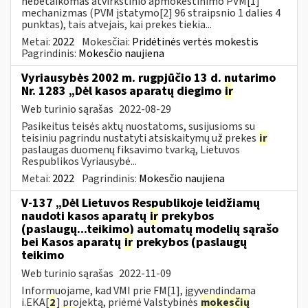
nebetaikomas atvirkštinio apmokestinimo PVM[1]
mechanizmas (PVM įstatymo[2] 96 straipsnio 1 dalies 4
punktas), tais atvejais, kai prekes tiekia...
Metai:
2022
Mokesčiai:
Pridėtinės vertės mokestis
Pagrindinis:
Mokesčio naujiena
Vyriausybės 2002 m. rugpjūčio 13 d. nutarimo
Nr. 1283 „Dėl kasos aparatų diegimo
ir
Web turinio sąrašas
2022-08-29
Pasikeitus teisės aktų nuostatoms, susijusioms su
teisiniu pagrindu nustatyti atsiskaitymų už prekes
ir
paslaugas duomenų fiksavimo tvarką, Lietuvos
Respublikos Vyriausybė...
Metai:
2022
Pagrindinis:
Mokesčio naujiena
V-137 „Dėl Lietuvos Respublikoje leidžiamų
naudoti kasos aparatų
ir
prekybos
(paslaugų...teikimo) automatų modelių sąrašo
bei Kasos aparatų
ir
prekybos (paslaugų
teikimo
Web turinio sąrašas
2022-11-09
Informuojame, kad VMI prie FM[1], įgyvendindama
i.EKA[
2
] projektą, priėmė Valstybinės
mokesčių