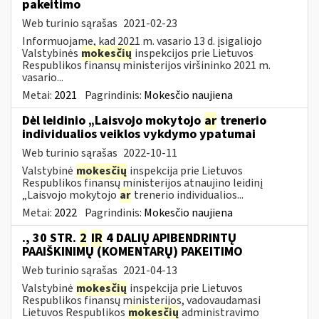
pakeitimo
Web turinio sąrašas
2021-02-23
Informuojame, kad 2021 m. vasario 13 d. įsigaliojo
Valstybinės
mokesčių
inspekcijos prie Lietuvos
Respublikos finansų ministerijos viršininko 2021 m.
vasario...
Metai:
2021
Pagrindinis:
Mokesčio naujiena
Dėl leidinio „Laisvojo mokytojo
ar
trenerio
individualios veiklos vykdymo ypatumai
Web turinio sąrašas
2022-10-11
Valstybinė
mokesčių
inspekcija prie Lietuvos
Respublikos finansų ministerijos atnaujino leidinį
„Laisvojo mokytojo
ar
trenerio individualios...
Metai:
2022
Pagrindinis:
Mokesčio naujiena
., 30 STR.
2
IR
4 DALIŲ APIBENDRINTŲ
PAAIŠKINIMŲ (KOMENTARŲ) PAKEITIMO
Web turinio sąrašas
2021-04-13
Valstybinė
mokesčių
inspekcija prie Lietuvos
Respublikos finansų ministerijos, vadovaudamasi
Lietuvos Respublikos
mokesčių
administravimo