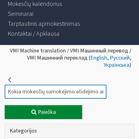
Mokesčių kalendorius
Seminarai
Tarptautinis apmokestinimas
Kontaktai / Apklausa
VMI Machine translation / VMI Машинный перевод /
VMI Машинний переклад (
English
,
Русский
,
Українська
)
Paieška
Kategorijos