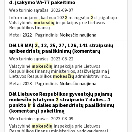
d. įsakymo VA-77 pakeitimo
Web turinio sąrašas
2022-09-07
Informuojame, kad nuo 202
2
m. rugsėjo
2
d. įsigaliojo
Valstybinės
mokesčių
inspekcijos prie Lietuvos
Respublikos finansų...
Metai:
2022
Pagrindinis:
Mokesčio naujiena
Dėl LR MAĮ
2
, 12, 25, 27, 126, 141 straipsnių
apibendrintų paaiškinimų (komentarų
Web turinio sąrašas
2023-08-22
Valstybinė
mokesčių
inspekcija prie Lietuvos
Respublikos finansų ministerijos, atsižvelgdama į
Lietuvos Respublikos
mokesčių
administravimo...
Metai:
2023
Pagrindinis:
Mokesčio naujiena
Dėl Lietuvos Respublikos gyventojų pajamų
mokesčio įstatymo
2
straipsnio 7 dalies...1
punkto
ir
8 dalies apibendrintų paaiškinimų
(komentarų) pakeitimų
Web turinio sąrašas
2023-08-09
Valstybinė
mokesčių
inspekcija prie Lietuvos
Respublikos finansų ministerijos, vadovaudamasi