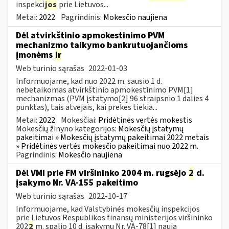
inspekci
jos
prie Lietuvos...
Metai:
2022
Pagrindinis:
Mokesčio naujiena
Dėl atvirkštinio apmokestinimo PVM
mechanizmo taikymo bankrutuojančioms
įmonėms
ir
Web turinio sąrašas
2022-01-03
Informuojame, kad nuo 2022 m. sausio 1 d.
nebetaikomas atvirkštinio apmokestinimo PVM[1]
mechanizmas (PVM įstatymo[2] 96 straipsnio 1 dalies 4
punktas), tais atvejais, kai prekes tiekia...
Metai:
2022
Mokesčiai:
Pridėtinės vertės mokestis
Mokesčių žinyno kategorijos:
Mokesčių įstatymų
pakeitimai » Mokesčių įstatymų pakeitimai 2022 metais
» Pridėtinės vertės mokesčio pakeitimai nuo 2022 m.
Pagrindinis:
Mokesčio naujiena
Dėl VMI prie FM viršininko 2004 m. rugsėjo
2
d.
įsakymo Nr. VA-155 pakeitimo
Web turinio sąrašas
2022-10-17
Informuojame, kad Valstybinės mokesčių inspekcijos
prie Lietuvos Respublikos finansų ministerijos viršininko
202
2
m. spalio 10 d. įsakymu Nr. VA-78[1] nauja