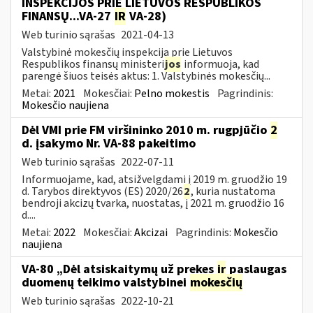
INSPEKCIJOS PRIE LIETUVOS RESPUBLIKOS
FINANSŲ...VA-27
IR
VA-28)
Web turinio sąrašas
2021-04-13
Valstybinė mokesčių inspekcija prie Lietuvos
Respublikos finansų ministeri
jos
informuoja, kad
parengė šiuos teisės aktus: 1. Valstybinės mokesčių...
Metai:
2021
Mokesčiai:
Pelno mokestis
Pagrindinis:
Mokesčio naujiena
Dėl VMI prie FM viršininko 2010 m. rugpjūčio
2
d. įsakymo Nr. VA-88 pakeitimo
Web turinio sąrašas
2022-07-11
Informuojame, kad, atsižvelgdami į 2019 m. gruodžio 19
d. Tarybos direktyvos (ES) 2020/26
2
, kuria nustatoma
bendroji akcizų tvarka, nuostatas, į 2021 m. gruodžio 16
d....
Metai:
2022
Mokesčiai:
Akcizai
Pagrindinis:
Mokesčio
naujiena
VA-80 „Dėl atsiskaitymų už prekes
ir
paslaugas
duomenų teikimo valstybinei
mokesčių
Web turinio sąrašas
2022-10-21