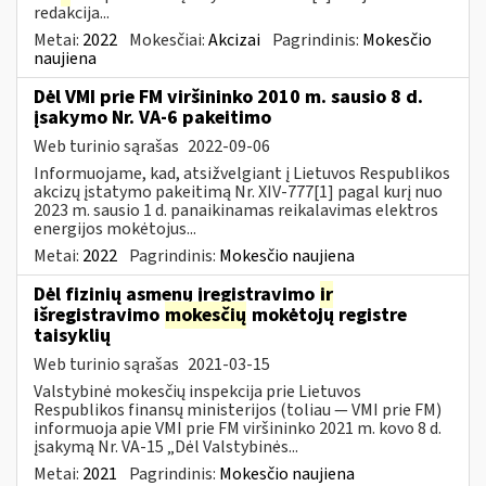
redakcija...
Metai:
2022
Mokesčiai:
Akcizai
Pagrindinis:
Mokesčio
naujiena
Dėl VMI prie FM viršininko 2010 m. sausio 8 d.
įsakymo Nr. VA-6 pakeitimo
Web turinio sąrašas
2022-09-06
Informuojame, kad, atsižvelgiant į Lietuvos Respublikos
akcizų įstatymo pakeitimą Nr. XIV-777[1] pagal kurį nuo
2023 m. sausio 1 d. panaikinamas reikalavimas elektros
energijos mokėtojus...
Metai:
2022
Pagrindinis:
Mokesčio naujiena
Dėl fizinių asmenų įregistravimo
ir
išregistravimo
mokesčių
mokėtojų registre
taisyklių
Web turinio sąrašas
2021-03-15
Valstybinė mokesčių inspekcija prie Lietuvos
Respublikos finansų ministerijos (toliau ― VMI prie FM)
informuoja apie VMI prie FM viršininko 2021 m. kovo 8 d.
įsakymą Nr. VA-15 „Dėl Valstybinės...
Metai:
2021
Pagrindinis:
Mokesčio naujiena