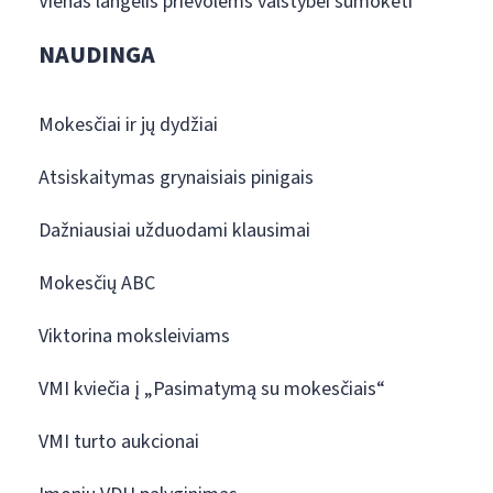
Vienas langelis prievolėms valstybei sumokėti
NAUDINGA
Mokesčiai ir jų dydžiai
Atsiskaitymas grynaisiais pinigais
Dažniausiai užduodami klausimai
Mokesčių ABC
Viktorina moksleiviams
VMI kviečia į „Pasimatymą su mokesčiais“
VMI turto aukcionai