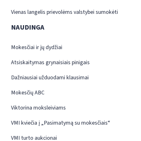
Vienas langelis prievolėms valstybei sumokėti
NAUDINGA
Mokesčiai ir jų dydžiai
Atsiskaitymas grynaisiais pinigais
Dažniausiai užduodami klausimai
Mokesčių ABC
Viktorina moksleiviams
VMI kviečia į „Pasimatymą su mokesčiais“
VMI turto aukcionai