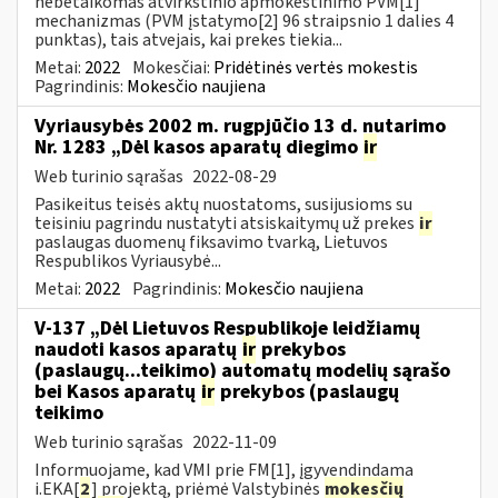
nebetaikomas atvirkštinio apmokestinimo PVM[1]
mechanizmas (PVM įstatymo[2] 96 straipsnio 1 dalies 4
punktas), tais atvejais, kai prekes tiekia...
Metai:
2022
Mokesčiai:
Pridėtinės vertės mokestis
Pagrindinis:
Mokesčio naujiena
Vyriausybės 2002 m. rugpjūčio 13 d. nutarimo
Nr. 1283 „Dėl kasos aparatų diegimo
ir
Web turinio sąrašas
2022-08-29
Pasikeitus teisės aktų nuostatoms, susijusioms su
teisiniu pagrindu nustatyti atsiskaitymų už prekes
ir
paslaugas duomenų fiksavimo tvarką, Lietuvos
Respublikos Vyriausybė...
Metai:
2022
Pagrindinis:
Mokesčio naujiena
V-137 „Dėl Lietuvos Respublikoje leidžiamų
naudoti kasos aparatų
ir
prekybos
(paslaugų...teikimo) automatų modelių sąrašo
bei Kasos aparatų
ir
prekybos (paslaugų
teikimo
Web turinio sąrašas
2022-11-09
Informuojame, kad VMI prie FM[1], įgyvendindama
i.EKA[
2
] projektą, priėmė Valstybinės
mokesčių