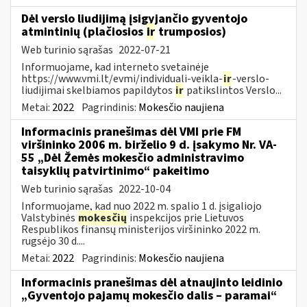
Dėl verslo liudijimą įsigyjančio gyventojo
atmintinių (plačiosios
ir
trumposios)
Web turinio sąrašas
2022-07-21
Informuojame, kad interneto svetainėje
https://www.vmi.lt/evmi/individuali-veikla-
ir
-verslo-
liudijimai skelbiamos papildytos
ir
patikslintos Verslo...
Metai:
2022
Pagrindinis:
Mokesčio naujiena
Informacinis pranešimas dėl VMI prie FM
viršininko 2006 m. birželio 9 d. įsakymo Nr. VA-
55 „Dėl Žemės mokesčio administravimo
taisyklių patvirtinimo“ pakeitimo
Web turinio sąrašas
2022-10-04
Informuojame, kad nuo 2022 m. spalio 1 d. įsigaliojo
Valstybinės
mokesčių
inspekcijos prie Lietuvos
Respublikos finansų ministerijos viršininko 2022 m.
rugsėjo 30 d....
Metai:
2022
Pagrindinis:
Mokesčio naujiena
Informacinis pranešimas dėl atnaujinto leidinio
„Gyventojo pajamų mokesčio dalis – paramai“