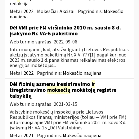
redakcija...
Metai:
2022
Mokesčiai:
Akcizai
Pagrindinis:
Mokesčio
naujiena
Dėl VMI prie FM viršininko 2010 m. sausio 8 d.
įsakymo Nr. VA-6 pakeitimo
Web turinio sąrašas
2022-09-06
Informuojame, kad, atsižvelgiant į Lietuvos Respublikos
akcizų įstatymo pakeitimą Nr. XIV-777[1] pagal kurį nuo
2023 m. sausio 1 d. panaikinamas reikalavimas elektros
energijos mokėtojus...
Metai:
2022
Pagrindinis:
Mokesčio naujiena
Dėl fizinių asmenų įregistravimo
ir
išregistravimo
mokesčių
mokėtojų registre
taisyklių
Web turinio sąrašas
2021-03-15
Valstybinė mokesčių inspekcija prie Lietuvos
Respublikos finansų ministerijos (toliau ― VMI prie FM)
informuoja apie VMI prie FM viršininko 2021 m. kovo 8 d.
įsakymą Nr. VA-15 „Dėl Valstybinės...
Metai:
2021
Pagrindinis:
Mokesčio naujiena