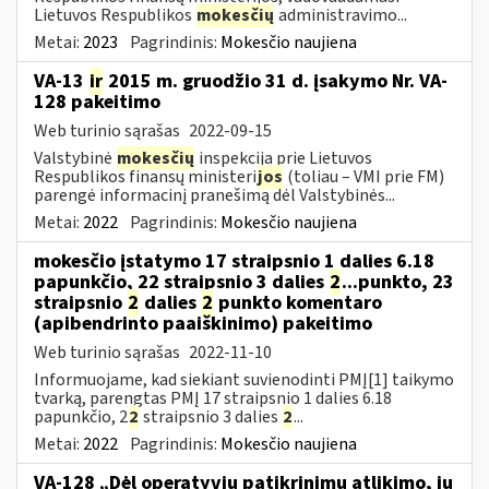
Lietuvos Respublikos
mokesčių
administravimo...
Metai:
2023
Pagrindinis:
Mokesčio naujiena
VA-13
ir
2015 m. gruodžio 31 d. įsakymo Nr. VA-
128 pakeitimo
Web turinio sąrašas
2022-09-15
Valstybinė
mokesčių
inspekcija prie Lietuvos
Respublikos finansų ministeri
jos
(toliau – VMI prie FM)
parengė informacinį pranešimą dėl Valstybinės...
Metai:
2022
Pagrindinis:
Mokesčio naujiena
mokesčio įstatymo 17 straipsnio 1 dalies 6.18
papunkčio, 22 straipsnio 3 dalies
2
...punkto, 23
straipsnio
2
dalies
2
punkto komentaro
(apibendrinto paaiškinimo) pakeitimo
Web turinio sąrašas
2022-11-10
Informuojame, kad siekiant suvienodinti PMĮ[1] taikymo
tvarką, parengtas PMĮ 17 straipsnio 1 dalies 6.18
papunkčio, 2
2
straipsnio 3 dalies
2
...
Metai:
2022
Pagrindinis:
Mokesčio naujiena
VA-128 „Dėl operatyvių patikrinimų atlikimo, jų