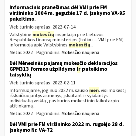
Informacinis pranešimas dėl VMI prie FM
viršininko 2004 m. gegužės 17 d. įsakymo VA-95
pakeitimo.
Web turinio sąrašas
2022-07-14
Valstybinė
mokesčių
inspekcija prie Lietuvos
Respublikos finansų ministerijos (toliau ― VMI prie FM)
informuoja apie Valstybinės
mokesčių
...
Metai:
2022
Pagrindinis:
Mokesčio naujiena
Dėl Mėnesinės pajamų mokesčio deklaracijos
GPM313 formos užpildymo
ir
pateikimo
taisyklių
Web turinio sąrašas
2022-02-11
Informuojame, jog nuo 2022 m. sausio
mėn
. visi mokestį
išskaičiuojantys asmenys, įskaitant ir vykdantys
individualią veiklą , pas kurios mokestinio laikotarpio
atitinkamą...
Metai:
2022
Pagrindinis:
Mokesčio naujiena
Dėl VMI prie FM viršininko 2022 m. rugsėjo 28 d.
įsakymo Nr. VA-72