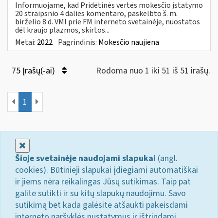
Informuojame, kad Pridėtinės vertės mokesčio įstatymo
20 straipsnio 4 dalies komentaro, paskelbto š. m.
birželio 8 d. VMI prie FM interneto svetainėje, nuostatos
dėl kraujo plazmos, skirtos...
Metai:
2022
Pagrindinis:
Mokesčio naujiena
75 Įrašų(-ai)
Rodoma nuo 1 iki 51 iš 51 irašų.
1
Uždaryti
Šioje svetainėje naudojami slapukai
(angl.
cookies). Būtinieji slapukai įdiegiami automatiškai
ir jiems nėra reikalingas Jūsų sutikimas. Taip pat
galite sutikti ir su kitų slapukų naudojimu. Savo
sutikimą bet kada galėsite atšaukti pakeisdami
interneto naršyklės nustatymus ir ištrindami