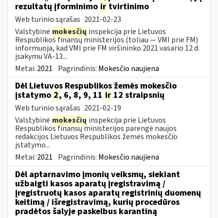
rezultatų įforminimo
ir
tvirtinimo
Web turinio sąrašas
2021-02-23
Valstybinė
mokesčių
inspekcija prie Lietuvos
Respublikos finansų ministerijos (toliau ― VMI prie FM)
informuoja, kad VMI prie FM viršininko 2021 vasario 12 d.
įsakymu VA-13...
Metai:
2021
Pagrindinis:
Mokesčio naujiena
Dėl Lietuvos Respublikos žemės mokesčio
įstatymo
2
, 6, 8, 9, 11
ir
12 straipsnių
Web turinio sąrašas
2021-02-19
Valstybinė
mokesčių
inspekcija prie Lietuvos
Respublikos finansų ministerijos parengė naujos
redakcijos Lietuvos Respublikos žemės mokesčio
įstatymo...
Metai:
2021
Pagrindinis:
Mokesčio naujiena
Dėl aptarnavimo įmonių veiksmų, siekiant
užbaigti kasos aparatų įregistravimą /
įregistruotų kasos aparatų registrinių duomenų
keitimą / išregistravimą, kurių procedūros
pradėtos šalyje paskelbus karantiną