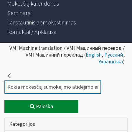
Mokesčių kalendorius
Seminarai
Tarptautinis apmokestinimas
Kontaktai / Apklausa
VMI Machine translation / VMI Машинный перевод /
VMI Машинний переклад (
English
,
Русский
,
Українська
)
Paieška
Kategorijos