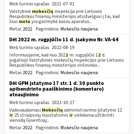
Web turinio sąrašas
2021-07-01
Valstybinė
mokesčių
inspekcija prie Lietuvos
Respublikos finansų ministerijos atsižvelgusi į tai, kad
šiuo
metu
yra galimybė kasos aparatus...
Metai:
2021
Pagrindinis:
Mokesčio naujiena
Dėl 2022 m. rugpjūčio 11 d. įsakymo Nr. VA-64
Web turinio sąrašas
2022-08-19
Informuojame, kad nuo 202
2
m. rugpjūčio 1
2
d.
įsigaliojo Valstybinės mokesčių inspekcijos prie Lietuvos
Respublikos finansų ministerijos viršininko...
Metai:
2022
Pagrindinis:
Mokesčio naujiena
Dėl GPM įstatymo 17 str. 1 d. 30 punkto
apibendrinto paaiškinimo (komentaro)
atnaujinimo
Web turinio sąrašas
2022-10-27
Vadovaudamasi
Mokesčių
administravimo įstatymo 12
ir
25 straipsnių nuostatomis
ir
siekdama užtikrinti
vienodą Gyventojų...
Metai:
2022
Pagrindinis:
Mokesčio naujiena