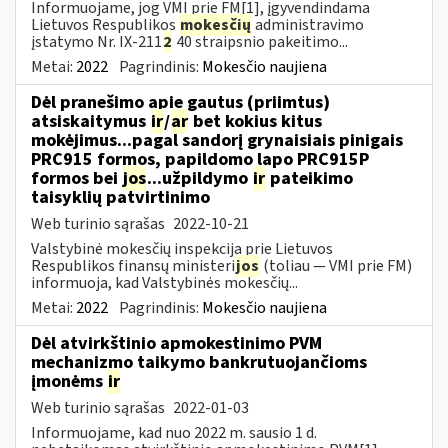
Informuojame, jog VMI prie FM[1], įgyvendindama
Lietuvos Respublikos
mokesčių
administravimo
įstatymo Nr. IX-211
2
40 straipsnio pakeitimo...
Metai:
2022
Pagrindinis:
Mokesčio naujiena
Dėl pranešimo apie gautus (priimtus)
atsiskaitymus
ir
/
ar
bet kokius kitus
mokėjimus...pagal sandorį grynaisiais pinigais
PRC915 formos, papildomo lapo PRC915P
formos bei
jos
...užpildymo
ir
pateikimo
taisyklių patvirtinimo
Web turinio sąrašas
2022-10-21
Valstybinė mokesčių inspekcija prie Lietuvos
Respublikos finansų ministeri
jos
(toliau ― VMI prie FM)
informuoja, kad Valstybinės mokesčių...
Metai:
2022
Pagrindinis:
Mokesčio naujiena
Dėl atvirkštinio apmokestinimo PVM
mechanizmo taikymo bankrutuojančioms
įmonėms
ir
Web turinio sąrašas
2022-01-03
Informuojame, kad nuo 2022 m. sausio 1 d.