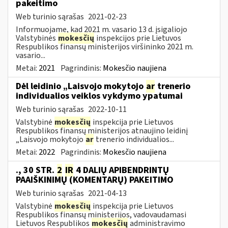
pakeitimo
Web turinio sąrašas
2021-02-23
Informuojame, kad 2021 m. vasario 13 d. įsigaliojo
Valstybinės
mokesčių
inspekcijos prie Lietuvos
Respublikos finansų ministerijos viršininko 2021 m.
vasario...
Metai:
2021
Pagrindinis:
Mokesčio naujiena
Dėl leidinio „Laisvojo mokytojo
ar
trenerio
individualios veiklos vykdymo ypatumai
Web turinio sąrašas
2022-10-11
Valstybinė
mokesčių
inspekcija prie Lietuvos
Respublikos finansų ministerijos atnaujino leidinį
„Laisvojo mokytojo
ar
trenerio individualios...
Metai:
2022
Pagrindinis:
Mokesčio naujiena
., 30 STR.
2
IR
4 DALIŲ APIBENDRINTŲ
PAAIŠKINIMŲ (KOMENTARŲ) PAKEITIMO
Web turinio sąrašas
2021-04-13
Valstybinė
mokesčių
inspekcija prie Lietuvos
Respublikos finansų ministerijos, vadovaudamasi
Lietuvos Respublikos
mokesčių
administravimo