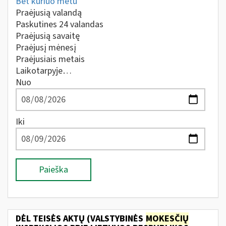
Bet kuriuo metu
Praėjusią valandą
Paskutines 24 valandas
Praėjusią savaitę
Praėjusį mėnesį
Praėjusiais metais
Laikotarpyje…
Nuo
Iki
Paieška
DĖL TEISĖS AKTŲ (VALSTYBINĖS
MOKESČIŲ