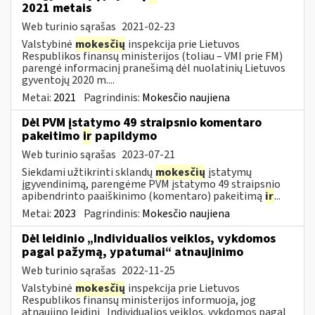
2021 metais
Web turinio sąrašas
2021-02-23
Valstybinė
mokesčių
inspekcija prie Lietuvos
Respublikos finansų ministerijos (toliau – VMI prie FM)
parengė informacinį pranešimą dėl nuolatinių Lietuvos
gyventojų 2020 m....
Metai:
2021
Pagrindinis:
Mokesčio naujiena
Dėl PVM įstatymo 49 straipsnio komentaro
pakeitimo
ir
papildymo
Web turinio sąrašas
2023-07-21
Siekdami užtikrinti sklandų
mokesčių
įstatymų
įgyvendinimą, parengėme PVM įstatymo 49 straipsnio
apibendrinto paaiškinimo (komentaro) pakeitimą
ir
...
Metai:
2023
Pagrindinis:
Mokesčio naujiena
Dėl leidinio „Individualios veiklos, vykdomos
pagal pažymą, ypatumai“ atnaujinimo
Web turinio sąrašas
2022-11-25
Valstybinė
mokesčių
inspekcija prie Lietuvos
Respublikos finansų ministerijos informuoja, jog
atnaujino leidinį „Individualios veiklos, vykdomos pagal