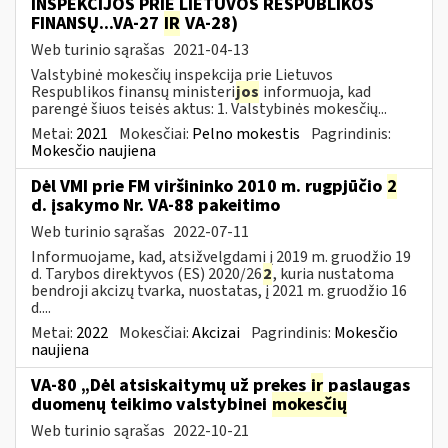
INSPEKCIJOS PRIE LIETUVOS RESPUBLIKOS
FINANSŲ...VA-27
IR
VA-28)
Web turinio sąrašas
2021-04-13
Valstybinė mokesčių inspekcija prie Lietuvos
Respublikos finansų ministeri
jos
informuoja, kad
parengė šiuos teisės aktus: 1. Valstybinės mokesčių...
Metai:
2021
Mokesčiai:
Pelno mokestis
Pagrindinis:
Mokesčio naujiena
Dėl VMI prie FM viršininko 2010 m. rugpjūčio
2
d. įsakymo Nr. VA-88 pakeitimo
Web turinio sąrašas
2022-07-11
Informuojame, kad, atsižvelgdami į 2019 m. gruodžio 19
d. Tarybos direktyvos (ES) 2020/26
2
, kuria nustatoma
bendroji akcizų tvarka, nuostatas, į 2021 m. gruodžio 16
d....
Metai:
2022
Mokesčiai:
Akcizai
Pagrindinis:
Mokesčio
naujiena
VA-80 „Dėl atsiskaitymų už prekes
ir
paslaugas
duomenų teikimo valstybinei
mokesčių
Web turinio sąrašas
2022-10-21