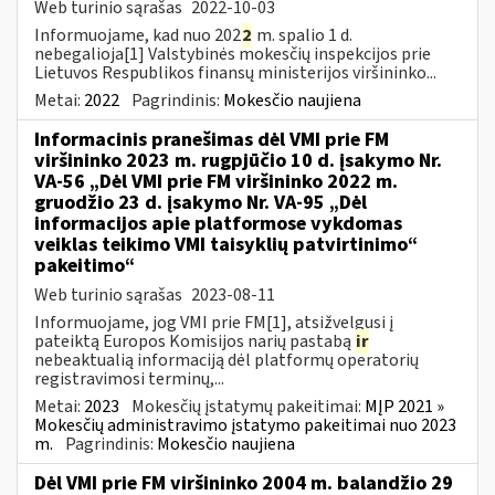
Web turinio sąrašas
2022-10-03
Informuojame, kad nuo 202
2
m. spalio 1 d.
nebegalioja[1] Valstybinės mokesčių inspekcijos prie
Lietuvos Respublikos finansų ministerijos viršininko...
Metai:
2022
Pagrindinis:
Mokesčio naujiena
Informacinis pranešimas dėl VMI prie FM
viršininko 2023 m. rugpjūčio 10 d. įsakymo Nr.
VA-56 „Dėl VMI prie FM viršininko 2022 m.
gruodžio 23 d. įsakymo Nr. VA-95 „Dėl
informacijos apie platformose vykdomas
veiklas teikimo VMI taisyklių patvirtinimo“
pakeitimo“
Web turinio sąrašas
2023-08-11
Informuojame, jog VMI prie FM[1], atsižvelgusi į
pateiktą Europos Komisijos narių pastabą
ir
nebeaktualią informaciją dėl platformų operatorių
registravimosi terminų,...
Metai:
2023
Mokesčių įstatymų pakeitimai:
MĮP 2021 »
Mokesčių administravimo įstatymo pakeitimai nuo 2023
m.
Pagrindinis:
Mokesčio naujiena
Dėl VMI prie FM viršininko 2004 m. balandžio 29