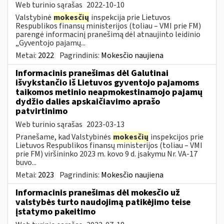
Web turinio sąrašas
2022-10-10
Valstybinė
mokesčių
inspekcija prie Lietuvos
Respublikos finansų ministerijos (toliau – VMI prie FM)
parengė informacinį pranešimą dėl atnaujinto leidinio
„Gyventojo pajamų...
Metai:
2022
Pagrindinis:
Mokesčio naujiena
Informacinis pranešimas dėl Galutinai
išvykstančio iš Lietuvos gyventojo pajamoms
taikomos metinio neapmokestinamojo pajamų
dydžio dalies apskaičiavimo aprašo
patvirtinimo
Web turinio sąrašas
2023-03-13
Pranešame, kad Valstybinės
mokesčių
inspekcijos prie
Lietuvos Respublikos finansų ministerijos (toliau – VMI
prie FM) viršininko 2023 m. kovo 9 d. įsakymu Nr. VA-17
buvo...
Metai:
2023
Pagrindinis:
Mokesčio naujiena
Informacinis pranešimas dėl mokesčio už
valstybės turto naudojimą patikėjimo teise
įstatymo pakeitimo