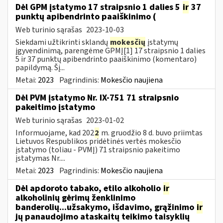
Dėl GPM įstatymo 17 straipsnio 1 dalies 5
ir
37
punktų apibendrinto paaiškinimo (
Web turinio sąrašas
2023-10-03
Siekdami užtikrinti sklandų
mokesčių
įstatymų
įgyvendinimą, parengėme GPMĮ[1] 17 straipsnio 1 dalies
5 ir 37 punktų apibendrinto paaiškinimo (komentaro)
papildymą. Šį...
Metai:
2023
Pagrindinis:
Mokesčio naujiena
Dėl PVM įstatymo Nr. IX-751 71 straipsnio
pakeitimo įstatymo
Web turinio sąrašas
2023-01-02
Informuojame, kad 202
2
m. gruodžio 8 d. buvo priimtas
Lietuvos Respublikos pridėtinės vertės mokesčio
įstatymo (toliau ­- PVMĮ) 71 straipsnio pakeitimo
įstatymas Nr....
Metai:
2023
Pagrindinis:
Mokesčio naujiena
Dėl apdoroto tabako, etilo alkoholio
ir
alkoholinių gėrimų ženklinimo
banderolių...užsakymo, išdavimo, grąžinimo
ir
jų panaudojimo ataskaitų teikimo taisyklių