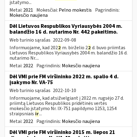
įstatymo...
Metai:
2021
Mokesčiai:
Pelno mokestis
Pagrindinis:
Mokesčio naujiena
Dėl Lietuvos Respublikos Vyriausybės 2004 m.
balandžio 16 d. nutarimo Nr. 442 pakeitimo.
Web turinio sąrašas
2022-09-08
Informuojame, kad 202
2
m. birželio 2
2
d. buvo priimtas
Lietuvos Respublikos Vyriausybės 2004 m. balandžio 16 d.
nutarimo Nr....
Metai:
2022
Pagrindinis:
Mokesčio naujiena
Dėl VMI prie FM viršininko 2022 m. spalio 4 d.
įsakymo Nr. VA-75
Web turinio sąrašas
2022-10-10
Informuojame, kad atsižvelgiant į 2022 m. rugsėjo 27 d.
priimtą Lietuvos Respublikos pridėtinės vertės
mokesčio įstatymo Nr. IX-751 papildymo 1253, 1254
straipsniais
ir
...
Metai:
2022
Pagrindinis:
Mokesčio naujiena
Dėl VMI prie FM viršininko 2015 m. liepos 21