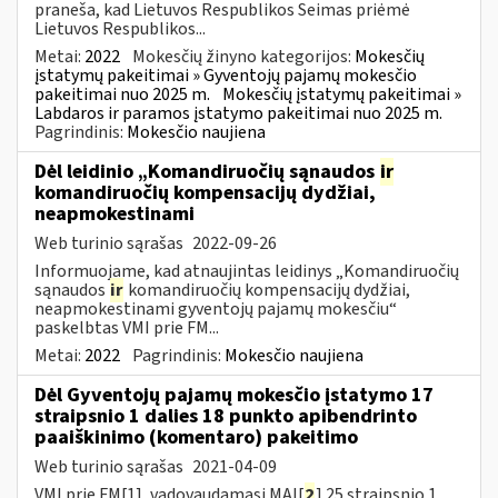
praneša, kad Lietuvos Respublikos Seimas priėmė
Lietuvos Respublikos...
Metai:
2022
Mokesčių žinyno kategorijos:
Mokesčių
įstatymų pakeitimai » Gyventojų pajamų mokesčio
pakeitimai nuo 2025 m.
Mokesčių įstatymų pakeitimai »
Labdaros ir paramos įstatymo pakeitimai nuo 2025 m.
Pagrindinis:
Mokesčio naujiena
Dėl leidinio „Komandiruočių sąnaudos
ir
komandiruočių kompensacijų dydžiai,
neapmokestinami
Web turinio sąrašas
2022-09-26
Informuojame, kad atnaujintas leidinys „Komandiruočių
sąnaudos
ir
komandiruočių kompensacijų dydžiai,
neapmokestinami gyventojų pajamų mokesčiu“
paskelbtas VMI prie FM...
Metai:
2022
Pagrindinis:
Mokesčio naujiena
Dėl Gyventojų pajamų mokesčio įstatymo 17
straipsnio 1 dalies 18 punkto apibendrinto
paaiškinimo (komentaro) pakeitimo
Web turinio sąrašas
2021-04-09
VMI prie FM[1], vadovaudamasi MAĮ[
2
] 25 straipsnio 1