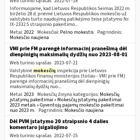
Web turinio sąrašas
2022-07-18
Informuojame, kad Lietuvos Respublikos Seimas 2022 m.
birželio 28 d. priėmė Lietuvos Respublikos mokesčio už
valstybės turto naudojimą patikėjimo teise įstatymo Nr.
IX-2332 5 straipsnio pakeitimo...
Metai:
2022
Mokesčiai:
Pelno mokestis
Pagrindinis:
Mokesčio naujiena
VMI prie FM parengė informacinį pranešimą dėl
dienpinigių maksimalių dydžių nuo 2023-08-01
Web turinio sąrašas
2023-07-21
Valstybinė
mokesčių
inspekcija prie Lietuvos
Respublikos finansų ministerijos (toliau - VMI prie FM)
parengė informacinį pranešimą dėl dienpinigių
maksimalių dydžių nuo...
Metai:
2023
Mokesčių žinyno kategorijos:
Mokesčių
įstatymų pakeitimai » Mokesčių įstatymų pakeitimai
2023 metais » Gyventojų pajamų mokesčio pakeitimai
nuo 2023 m.
Pagrindinis:
Mokesčio naujiena
Dėl PVM įstatymo 20 straipsnio 4 dalies
komentaro įsigaliojimo
Web turinio sąrašas
2022-07-15