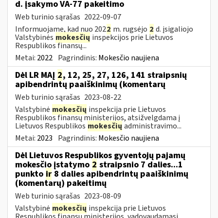
d. įsakymo VA-77 pakeitimo
Web turinio sąrašas
2022-09-07
Informuojame, kad nuo 202
2
m. rugsėjo
2
d. įsigaliojo
Valstybinės
mokesčių
inspekcijos prie Lietuvos
Respublikos finansų...
Metai:
2022
Pagrindinis:
Mokesčio naujiena
Dėl LR MAĮ
2
, 12, 25, 27, 126, 141 straipsnių
apibendrintų paaiškinimų (komentarų
Web turinio sąrašas
2023-08-22
Valstybinė
mokesčių
inspekcija prie Lietuvos
Respublikos finansų ministerijos, atsižvelgdama į
Lietuvos Respublikos
mokesčių
administravimo...
Metai:
2023
Pagrindinis:
Mokesčio naujiena
Dėl Lietuvos Respublikos gyventojų pajamų
mokesčio įstatymo
2
straipsnio 7 dalies...1
punkto
ir
8 dalies apibendrintų paaiškinimų
(komentarų) pakeitimų
Web turinio sąrašas
2023-08-09
Valstybinė
mokesčių
inspekcija prie Lietuvos
Respublikos finansų ministerijos, vadovaudamasi