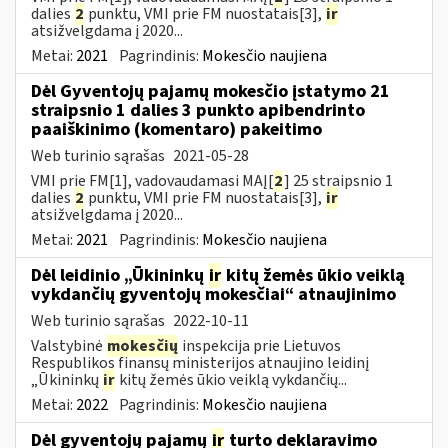
dalies
2
punktu, VMI prie FM nuostatais[3],
ir
atsižvelgdama į 2020...
Metai:
2021
Pagrindinis:
Mokesčio naujiena
Dėl Gyventojų pajamų mokesčio įstatymo 21
straipsnio 1 dalies 3 punkto apibendrinto
paaiškinimo (komentaro) pakeitimo
Web turinio sąrašas
2021-05-28
VMI prie FM[1], vadovaudamasi MAĮ[
2
] 25 straipsnio 1
dalies
2
punktu, VMI prie FM nuostatais[3],
ir
atsižvelgdama į 2020...
Metai:
2021
Pagrindinis:
Mokesčio naujiena
Dėl leidinio „Ūkininkų
ir
kitų žemės ūkio veiklą
vykdančių gyventojų mokesčiai“ atnaujinimo
Web turinio sąrašas
2022-10-11
Valstybinė
mokesčių
inspekcija prie Lietuvos
Respublikos finansų ministerijos atnaujino leidinį
„Ūkininkų
ir
kitų žemės ūkio veiklą vykdančių...
Metai:
2022
Pagrindinis:
Mokesčio naujiena
Dėl gyventojų pajamų
ir
turto deklaravimo