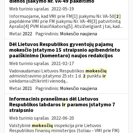
dienos įsakymo Nr. VA-49 pakeitimo
Web turinio sąrašas
2022-05-19
Informuojame, kad VMI prie FM[1] įsakymu Nr. VA-50[
2
]
papildėme VMI prie FM įsakymu Nr. VA-49[3] patvirtintą
Aprašo[4] PVM klasifikatorių[5]. Atsižvelgiant į tai, kad...
Metai:
2022
Pagrindinis:
Mokesčio naujiena
Dėl Lietuvos Respublikos gyventojų pajamų
mokesčio įstatymo 15 straipsnio apibendrinto
paaiškinimo (komentaro) naujos redakcijos
Web turinio sąrašas
2021-02-17
Vadovaudamasi Lietuvos Respublikos
mokesčių
administravimo įstatymo 25 str. 1 d.
2
punktu
ir
siekdama užtikrinti vienodą...
Metai:
2021
Pagrindinis:
Mokesčio naujiena
Informacinis pranešimas dėl Lietuvos
Respublikos labdaros
ir
paramos įstatymo 7
straipsnio
Web turinio sąrašas
2022-06-20
Valstybinė
mokesčių
inspekcija prie Lietuvos
Respublikos finansų ministerijos (toliau – VMI prie FM)