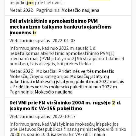
inspekci
jos
prie Lietuvos...
Metai:
2022
Pagrindinis:
Mokesčio naujiena
Dėl atvirkštinio apmokestinimo PVM
mechanizmo taikymo bankrutuojančioms
įmonėms
ir
Web turinio sąrašas
2022-01-03
Informuojame, kad nuo 2022 m. sausio 1 d.
nebetaikomas atvirkštinio apmokestinimo PVM[1]
mechanizmas (PVM įstatymo[2] 96 straipsnio 1 dalies 4
punktas), tais atvejais, kai prekes tiekia...
Metai:
2022
Mokesčiai:
Pridėtinės vertės mokestis
Mokesčių žinyno kategorijos:
Mokesčių įstatymų
pakeitimai » Mokesčių įstatymų pakeitimai 2022 metais
» Pridėtinės vertės mokesčio pakeitimai nuo 2022 m.
Pagrindinis:
Mokesčio naujiena
Dėl VMI prie FM viršininko 2004 m. rugsėjo
2
d.
įsakymo Nr. VA-155 pakeitimo
Web turinio sąrašas
2022-10-17
Informuojame, kad Valstybinės mokesčių inspekcijos
prie Lietuvos Respublikos finansų ministerijos viršininko
202
2
m. spalio 10 d. įsakymu Nr. VA-78[1] nauja