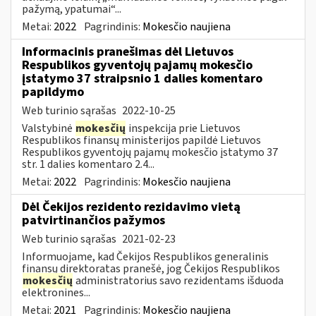
pažymą, ypatumai“...
Metai:
2022
Pagrindinis:
Mokesčio naujiena
Informacinis pranešimas dėl Lietuvos
Respublikos gyventojų pajamų mokesčio
įstatymo 37 straipsnio 1 dalies komentaro
papildymo
Web turinio sąrašas
2022-10-25
Valstybinė
mokesčių
inspekcija prie Lietuvos
Respublikos finansų ministerijos papildė Lietuvos
Respublikos gyventojų pajamų mokesčio įstatymo 37
str. 1 dalies komentaro 2.4...
Metai:
2022
Pagrindinis:
Mokesčio naujiena
Dėl Čekijos rezidento rezidavimo vietą
patvirtinančios pažymos
Web turinio sąrašas
2021-02-23
Informuojame, kad Čekijos Respublikos generalinis
finansų direktoratas pranešė, jog Čekijos Respublikos
mokesčių
administratorius savo rezidentams išduoda
elektronines...
Metai:
2021
Pagrindinis:
Mokesčio naujiena