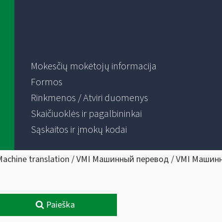
Mokesčių mokėtojų informacija
Formos
Rinkmenos / Atviri duomenys
Skaičiuoklės ir pagalbininkai
Sąskaitos ir įmokų kodai
Machine translation / VMI Машинный перевод / VMI Машин
Paieška