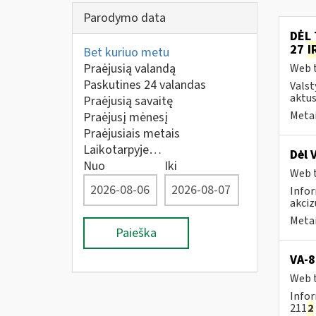
Parodymo data
DĖL 
27
I
Bet kuriuo metu
Praėjusią valandą
Web t
Paskutines 24 valandas
Valst
aktus
Praėjusią savaitę
Metai
Praėjusį mėnesį
Praėjusiais metais
Laikotarpyje…
Dėl 
Nuo
Iki
Web t
Infor
akciz
Metai
Paieška
VA-8
Web t
Infor
211
2