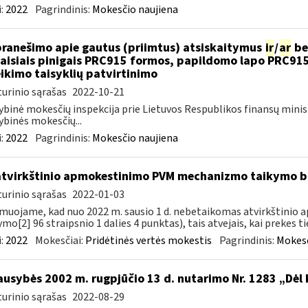
:
2022
Pagrindinis:
Mokesčio naujiena
pranešimo apie gautus (priimtus) atsiskaitymus
ir
/
ar
be
aisiais pinigais PRC915 formos, papildomo lapo PRC91
ikimo taisyklių patvirtinimo
urinio sąrašas
2022-10-21
ybinė mokesčių inspekcija prie Lietuvos Respublikos finansų minis
ybinės mokesčių...
:
2022
Pagrindinis:
Mokesčio naujiena
atvirkštinio apmokestinimo PVM mechanizmo taikymo
urinio sąrašas
2022-01-03
muojame, kad nuo 2022 m. sausio 1 d. nebetaikomas atvirkštin
ymo[2] 96 straipsnio 1 dalies 4 punktas), tais atvejais, kai prekes tie
:
2022
Mokesčiai:
Pridėtinės vertės mokestis
Pagrindinis:
Mokesč
ausybės 2002 m. rugpjūčio 13 d. nutarimo Nr. 1283 „Dėl
urinio sąrašas
2022-08-29