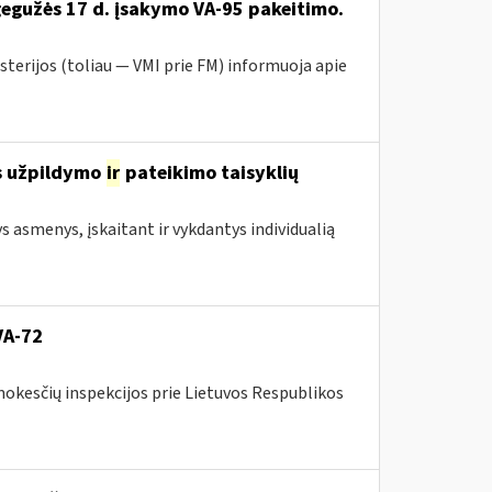
gegužės 17 d. įsakymo VA-95 pakeitimo.
sterijos (toliau ― VMI prie FM) informuoja apie
s užpildymo
ir
pateikimo taisyklių
ys asmenys, įskaitant ir vykdantys individualią
VA-72
mokesčių inspekcijos prie Lietuvos Respublikos