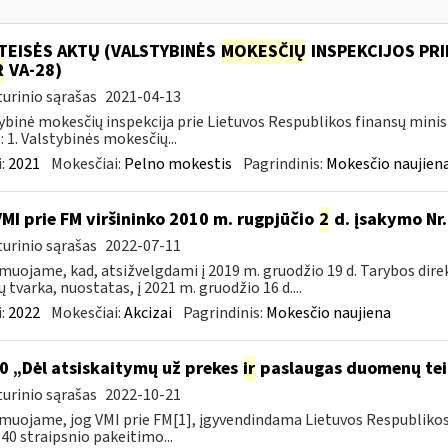
TEISĖS AKTŲ (VALSTYBINĖS
MOKESČIŲ
INSPEKCIJOS PRI
R
VA-28)
urinio sąrašas
2021-04-13
ybinė mokesčių inspekcija prie Lietuvos Respublikos finansų minis
: 1. Valstybinės mokesčių...
:
2021
Mokesčiai:
Pelno mokestis
Pagrindinis:
Mokesčio naujien
VMI prie FM viršininko 2010 m. rugpjūčio
2
d. įsakymo Nr.
urinio sąrašas
2022-07-11
muojame, kad, atsižvelgdami į 2019 m. gruodžio 19 d. Tarybos dire
ų tvarka, nuostatas, į 2021 m. gruodžio 16 d....
:
2022
Mokesčiai:
Akcizai
Pagrindinis:
Mokesčio naujiena
0 „Dėl atsiskaitymų už prekes
ir
paslaugas duomenų tei
urinio sąrašas
2022-10-21
muojame, jog VMI prie FM[1], įgyvendindama Lietuvos Respubliko
40 straipsnio pakeitimo...