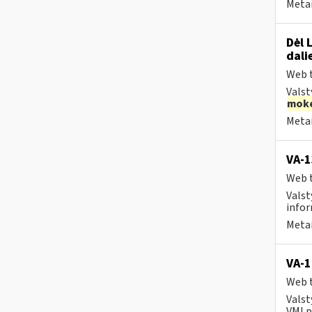
Metai
Dėl 
dali
Web t
Valst
moke
Metai
VA-
Web t
Valst
infor
Metai
VA-1
Web t
Valst
VMI p