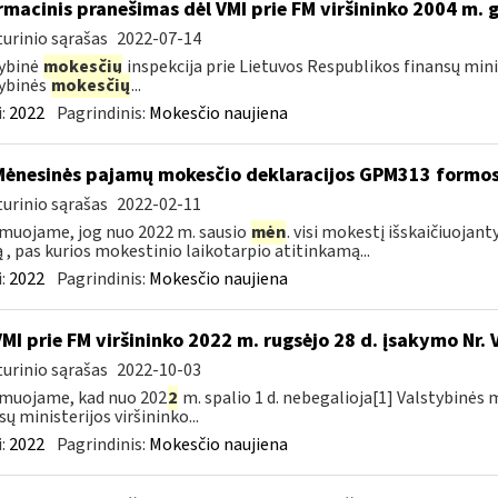
rmacinis pranešimas dėl VMI prie FM viršininko 2004 m. 
urinio sąrašas
2022-07-14
ybinė
mokesčių
inspekcija prie Lietuvos Respublikos finansų mini
ybinės
mokesčių
...
:
2022
Pagrindinis:
Mokesčio naujiena
Mėnesinės pajamų mokesčio deklaracijos GPM313 formo
urinio sąrašas
2022-02-11
muojame, jog nuo 2022 m. sausio
mėn
. visi mokestį išskaičiuojant
ą , pas kurios mokestinio laikotarpio atitinkamą...
:
2022
Pagrindinis:
Mokesčio naujiena
VMI prie FM viršininko 2022 m. rugsėjo 28 d. įsakymo Nr. 
urinio sąrašas
2022-10-03
muojame, kad nuo 202
2
m. spalio 1 d. nebegalioja[1] Valstybinės 
sų ministerijos viršininko...
:
2022
Pagrindinis:
Mokesčio naujiena