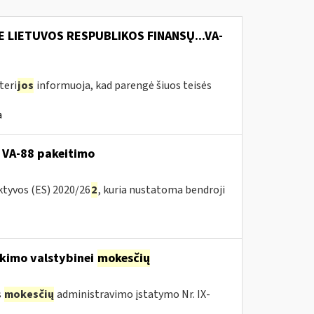
E LIETUVOS RESPUBLIKOS FINANSŲ...VA-
teri
jos
informuoja, kad parengė šiuos teisės
a
 VA-88 pakeitimo
ktyvos (ES) 2020/26
2
, kuria nustatoma bendroji
kimo valstybinei
mokesčių
s
mokesčių
administravimo įstatymo Nr. IX-