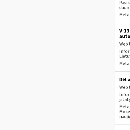
Pasik
duome
Metai
V-13
auto
Web t
Infor
Lietuv
Metai
Dėl 
Web t
Infor
įstat
Metai
Mokes
nauji