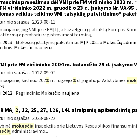
rmacinis pranešimas dėl VMI prie FM viršininko 2023 m. r
 FM viršininko 2022 m. gruodžio 23 d. įsakymo Nr. VA-95
omas veiklas teikimo VMI taisyklių patvirtinimo“ pake
urinio sąrašas
2023-08-11
muojame, jog VMI prie FM[1], atsižvelgusi į pateiktą Europos Kom
latformų operatorių registravimosi terminų,...
:
2023
Mokesčių įstatymų pakeitimai:
MĮP 2021 » Mokesčių admin
ndinis:
Mokesčio naujiena
VMI prie FM viršininko 2004 m. balandžio 29 d. įsakymo 
urinio sąrašas
2022-09-07
muojame, kad nuo 202
2
m. rugsėjo
2
d. įsigaliojo Valstybinės
mok
ų...
:
2022
Pagrindinis:
Mokesčio naujiena
LR MAĮ
2
, 12, 25, 27, 126, 141 straipsnių apibendrintų 
urinio sąrašas
2023-08-22
ybinė
mokesčių
inspekcija prie Lietuvos Respublikos finansų mini
sčių
administravimo...