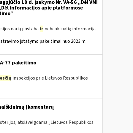
ugpjūčio 10 d. įsakymo Nr. VA-56 „Dėl VMI
 „Dėl informacijos apie platformose
itimo“
isijos narių pastabą
ir
nebeaktualią informaciją
istravimo įstatymo pakeitimai nuo 2023 m.
VA-77 pakeitimo
esčių
inspekcijos prie Lietuvos Respublikos
paaiškinimų (komentarų
sterijos, atsižvelgdama į Lietuvos Respublikos