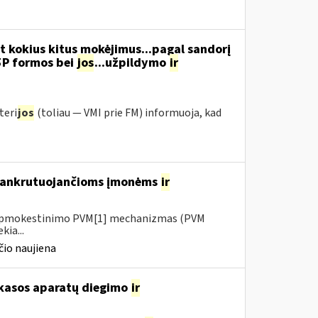
t kokius kitus mokėjimus...pagal sandorį
5P formos bei
jos
...užpildymo
ir
teri
jos
(toliau ― VMI prie FM) informuoja, kad
 bankrutuojančioms įmonėms
ir
io apmokestinimo PVM[1] mechanizmas (PVM
kia...
io naujiena
 kasos aparatų diegimo
ir