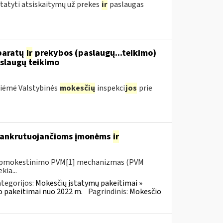
statyti atsiskaitymų už prekes
ir
paslaugas
aparatų
ir
prekybos (paslaugų...teikimo)
slaugų teikimo
priėmė Valstybinės
mokesčių
inspekci
jos
prie
 bankrutuojančioms įmonėms
ir
io apmokestinimo PVM[1] mechanizmas (PVM
kia...
tegorijos:
Mokesčių įstatymų pakeitimai »
o pakeitimai nuo 2022 m.
Pagrindinis:
Mokesčio