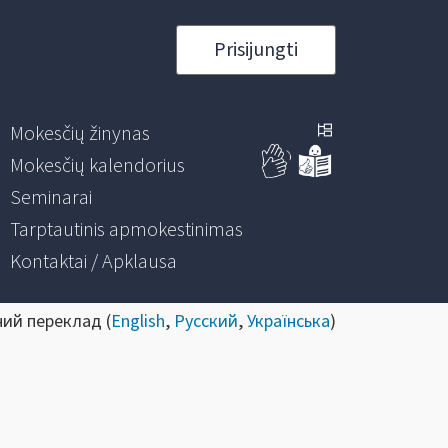
Prisijungti
Mokesčių žinynas
Mokesčių kalendorius
Seminarai
Tarptautinis apmokestinimas
Kontaktai / Apklausa
ний переклад (
English
,
Русский
,
Українська
)