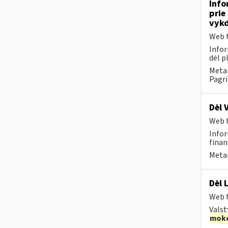
Info
prie
vykd
Web t
Infor
dėl p
Metai
Pagri
Dėl 
Web t
Infor
finans
Metai
Dėl 
Web t
Valst
moke