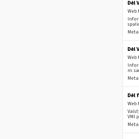
Dėl 
Web t
Infor
spali
Metai
Dėl 
Web t
Infor
m. sa
Metai
Dėl 
Web t
Valst
VMI p
Metai