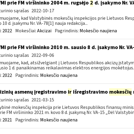
VMI prie FM viršininko 2004 m. rugsėjo
2
d. įsakymo Nr. V
urinio sąrašas
2022-10-17
muojame, kad Valstybinės mokesčių inspekcijos prie Lietuvos Respu
o 10 d. įsakymu Nr. VA-78[1] nauja redakcija...
:
2022
Mokesčiai:
Akcizai
Pagrindinis:
Mokesčio naujiena
VMI prie FM viršininko 2010 m. sausio 8 d. įsakymo Nr. V
urinio sąrašas
2022-09-06
muojame, kad, atsižvelgiant į Lietuvos Respublikos akcizų įstatym
usio 1 d. panaikinamas reikalavimas elektros energijos mokėtojus..
:
2022
Pagrindinis:
Mokesčio naujiena
fizinių asmenų įregistravimo
ir
išregistravimo
mokesčių
urinio sąrašas
2021-03-15
ybinė mokesčių inspekcija prie Lietuvos Respublikos finansų minist
rie FM viršininko 2021 m. kovo 8 d. įsakymą Nr. VA-15 „Dėl Valstybinė
:
2021
Pagrindinis:
Mokesčio naujiena