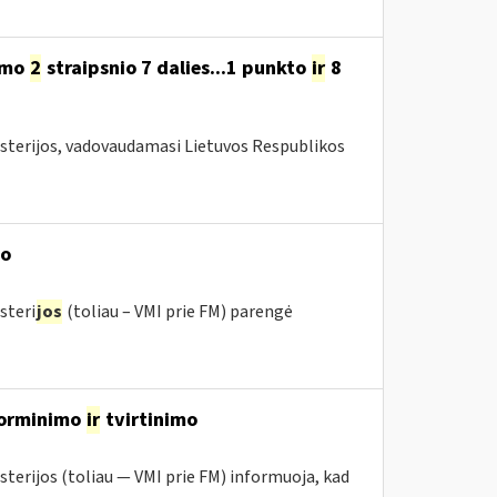
ymo
2
straipsnio 7 dalies...1 punkto
ir
8
isterijos, vadovaudamasi Lietuvos Respublikos
mo
steri
jos
(toliau – VMI prie FM) parengė
įforminimo
ir
tvirtinimo
sterijos (toliau ― VMI prie FM) informuoja, kad