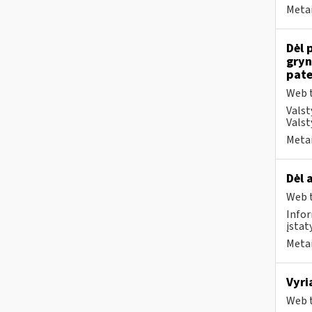
Metai
Dėl 
gryn
pate
Web t
Valst
Valst
Metai
Dėl 
Web t
Infor
įstat
Metai
Vyri
Web t