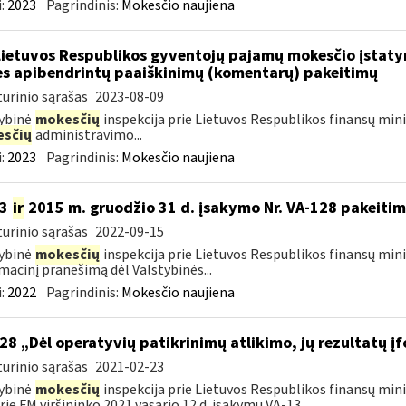
:
2023
Pagrindinis:
Mokesčio naujiena
Lietuvos Respublikos gyventojų pajamų mokesčio įstat
es apibendrintų paaiškinimų (komentarų) pakeitimų
urinio sąrašas
2023-08-09
ybinė
mokesčių
inspekcija prie Lietuvos Respublikos finansų min
sčių
administravimo...
:
2023
Pagrindinis:
Mokesčio naujiena
13
ir
2015 m. gruodžio 31 d. įsakymo Nr. VA-128 pakeiti
urinio sąrašas
2022-09-15
ybinė
mokesčių
inspekcija prie Lietuvos Respublikos finansų mini
macinį pranešimą dėl Valstybinės...
:
2022
Pagrindinis:
Mokesčio naujiena
28 „Dėl operatyvių patikrinimų atlikimo, jų rezultatų 
urinio sąrašas
2021-02-23
ybinė
mokesčių
inspekcija prie Lietuvos Respublikos finansų mini
rie FM viršininko 2021 vasario 12 d. įsakymu VA-13...