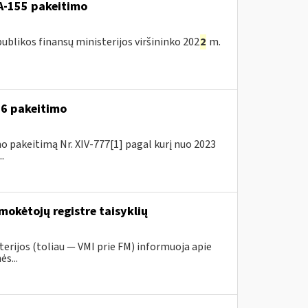
A-155 pakeitimo
blikos finansų ministerijos viršininko 202
2
m.
A-6 pakeitimo
o pakeitimą Nr. XIV-777[1] pagal kurį nuo 2023
.
mokėtojų registre taisyklių
erijos (toliau ― VMI prie FM) informuoja apie
s...