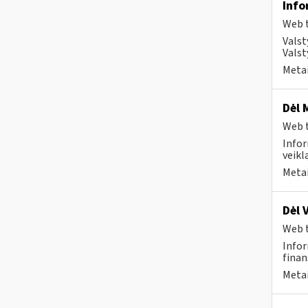
Info
Web t
Valst
Valst
Metai
Dėl 
Web t
Infor
veikl
Metai
Dėl 
Web t
Infor
finan
Metai