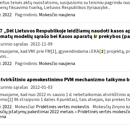
eitus teisės aktų nuostatoms, susijusioms su teisiniu pagrindu nu
nų fiksavimo tvarką, Lietuvos Respublikos Vyriausybė...
:
2022
Pagrindinis:
Mokesčio naujiena
7 „Dėl Lietuvos Respublikoje leidžiamų naudoti kasos 
matų modelių sąrašo bei Kasos aparatų
ir
prekybos (pa
urinio sąrašas
2022-11-09
muojame, kad VMI prie FM[1], įgyvendindama i.EKA[
2
] projektą, 
os...
:
2022
Pagrindinis:
Mokesčio naujiena
atvirkštinio apmokestinimo PVM mechanizmo taikymo
urinio sąrašas
2022-01-03
muojame, kad nuo 2022 m. sausio 1 d. nebetaikomas atvirkštin
ymo[2] 96 straipsnio 1 dalies 4 punktas), tais atvejais, kai prekes tie
:
2022
Mokesčiai:
Pridėtinės vertės mokestis
Mokesčių žinyno ka
čių įstatymų pakeitimai 2022 metais » Pridėtinės vertės mokesči
ena