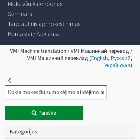
Mokesčių kalendorius
Seminarai
Tarptautinis apmokestinimas
Kontaktai / Apklausa
VMI Machine translation / VMI Машинный перевод /
VMI Машинний переклад (
English
,
Русский
,
Українська
)
Paieška
Kategorijos