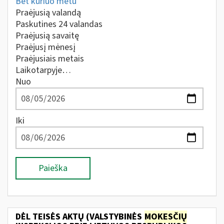
Bet kuriuo metu
Praėjusią valandą
Paskutines 24 valandas
Praėjusią savaitę
Praėjusį mėnesį
Praėjusiais metais
Laikotarpyje…
Nuo
Iki
Paieška
DĖL TEISĖS AKTŲ (VALSTYBINĖS
MOKESČIŲ