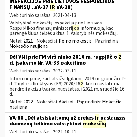
INSPEKCIJOS PRIE LIETUVOS RESPUBLIKOS
FINANSŲ...VA-27
IR
VA-28)
Web turinio sąrašas
2021-04-13
Valstybinė mokesčių inspekcija prie Lietuvos
Respublikos finansų ministeri
jos
informuoja, kad
parengė šiuos teisės aktus: 1. Valstybinės mokesčių...
Metai:
2021
Mokesčiai:
Pelno mokestis
Pagrindinis:
Mokesčio naujiena
Dėl VMI prie FM viršininko 2010 m. rugpjūčio
2
d. įsakymo Nr. VA-88 pakeitimo
Web turinio sąrašas
2022-07-11
Informuojame, kad, atsižvelgdami į 2019 m. gruodžio 19
d. Tarybos direktyvos (ES) 2020/26
2
, kuria nustatoma
bendroji akcizų tvarka, nuostatas, į 2021 m. gruodžio 16
d....
Metai:
2022
Mokesčiai:
Akcizai
Pagrindinis:
Mokesčio
naujiena
VA-80 „Dėl atsiskaitymų už prekes
ir
paslaugas
duomenų teikimo valstybinei
mokesčių
Web turinio sąrašas
2022-10-21