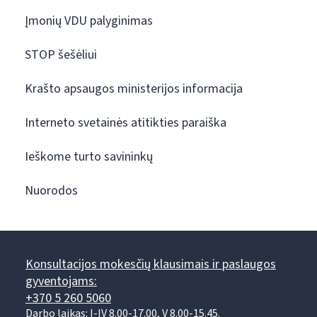
Įmonių VDU palyginimas
STOP šešėliui
Krašto apsaugos ministerijos informacija
Interneto svetainės atitikties paraiška
Ieškome turto savininkų
Nuorodos
Konsultacijos mokesčių klausimais ir paslaugos
gyventojams:
+370 5 260 5060
Darbo laikas: I-IV 8.00-17.00, V 8.00-15.45.