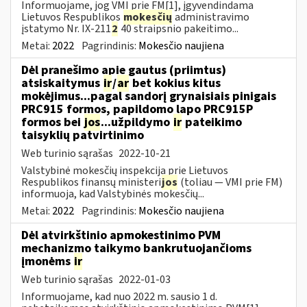
Informuojame, jog VMI prie FM[1], įgyvendindama
Lietuvos Respublikos
mokesčių
administravimo
įstatymo Nr. IX-211
2
40 straipsnio pakeitimo...
Metai:
2022
Pagrindinis:
Mokesčio naujiena
Dėl pranešimo apie gautus (priimtus)
atsiskaitymus
ir
/
ar
bet kokius kitus
mokėjimus...pagal sandorį grynaisiais pinigais
PRC915 formos, papildomo lapo PRC915P
formos bei
jos
...užpildymo
ir
pateikimo
taisyklių patvirtinimo
Web turinio sąrašas
2022-10-21
Valstybinė mokesčių inspekcija prie Lietuvos
Respublikos finansų ministeri
jos
(toliau ― VMI prie FM)
informuoja, kad Valstybinės mokesčių...
Metai:
2022
Pagrindinis:
Mokesčio naujiena
Dėl atvirkštinio apmokestinimo PVM
mechanizmo taikymo bankrutuojančioms
įmonėms
ir
Web turinio sąrašas
2022-01-03
Informuojame, kad nuo 2022 m. sausio 1 d.