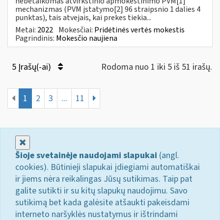
nebetaikomas atvirkštinio apmokestinimo PVM[1]
mechanizmas (PVM įstatymo[2] 96 straipsnio 1 dalies 4
punktas), tais atvejais, kai prekes tiekia...
Metai:
2022
Mokesčiai:
Pridėtinės vertės mokestis
Pagrindinis:
Mokesčio naujiena
5 Įrašų(-ai)
Rodoma nuo 1 iki 5 iš 51 irašų.
1
2
3
...
11
Uždaryti
Šioje svetainėje naudojami slapukai
(angl.
cookies). Būtinieji slapukai įdiegiami automatiškai
ir jiems nėra reikalingas Jūsų sutikimas. Taip pat
galite sutikti ir su kitų slapukų naudojimu. Savo
sutikimą bet kada galėsite atšaukti pakeisdami
interneto naršyklės nustatymus ir ištrindami