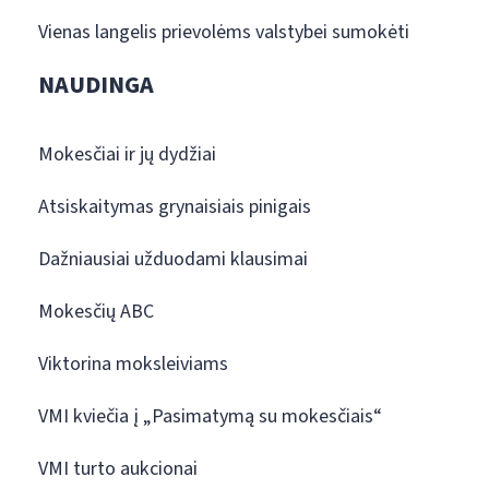
Vienas langelis prievolėms valstybei sumokėti
NAUDINGA
Mokesčiai ir jų dydžiai
Atsiskaitymas grynaisiais pinigais
Dažniausiai užduodami klausimai
Mokesčių ABC
Viktorina moksleiviams
VMI kviečia į „Pasimatymą su mokesčiais“
VMI turto aukcionai