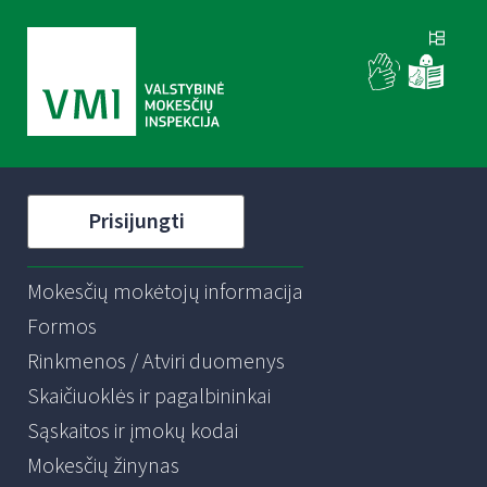
Prisijungti
Mokesčių mokėtojų informacija
Formos
Rinkmenos / Atviri duomenys
Skaičiuoklės ir pagalbininkai
Sąskaitos ir įmokų kodai
Mokesčių žinynas