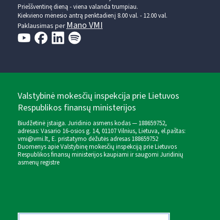
Prieššventinę dieną - viena valanda trumpiau.
Kiekvieno mėnesio antrą penktadienį 8.00 val. - 12.00 val.
Mano VMI
Paklausimas per
Valstybinė mokesčių inspekcija prie Lietuvos
Respublikos finansų ministerijos
Biudžetinė įstaiga. Juridinio asmens kodas — 188659752,
adresas: Vasario 16-osios g. 14, 01107 Vilnius, Lietuva, el.paštas:
vmi@vmi.lt
, E. pristatymo dėžutės adresas 188659752
Duomenys apie Valstybinę mokesčių inspekciją prie Lietuvos
Respublikos finansų ministerijos kaupiami ir saugomi Juridinių
asmenų registre