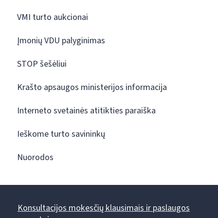
VMI turto aukcionai
Įmonių VDU palyginimas
STOP šešėliui
Krašto apsaugos ministerijos informacija
Interneto svetainės atitikties paraiška
Ieškome turto savininkų
Nuorodos
Konsultacijos mokesčių klausimais ir paslaugos