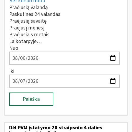
Bet kuriuo metu
Praėjusią valandą
Paskutines 24 valandas
Praėjusią savaitę
Praėjusį mėnesį
Praėjusiais metais
Laikotarpyje…
Nuo
Iki
Paieška
Dėl PVM įstatymo 20 straipsnio 4 dalies