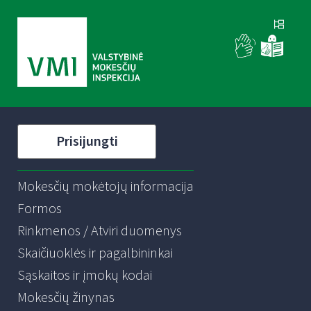
Prisijungti
Mokesčių mokėtojų informacija
Formos
Rinkmenos / Atviri duomenys
Skaičiuoklės ir pagalbininkai
Sąskaitos ir įmokų kodai
Mokesčių žinynas