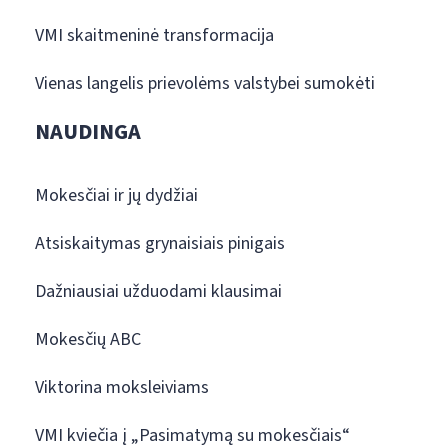
VMI skaitmeninė transformacija
Vienas langelis prievolėms valstybei sumokėti
NAUDINGA
Mokesčiai ir jų dydžiai
Atsiskaitymas grynaisiais pinigais
Dažniausiai užduodami klausimai
Mokesčių ABC
Viktorina moksleiviams
VMI kviečia į „Pasimatymą su mokesčiais“