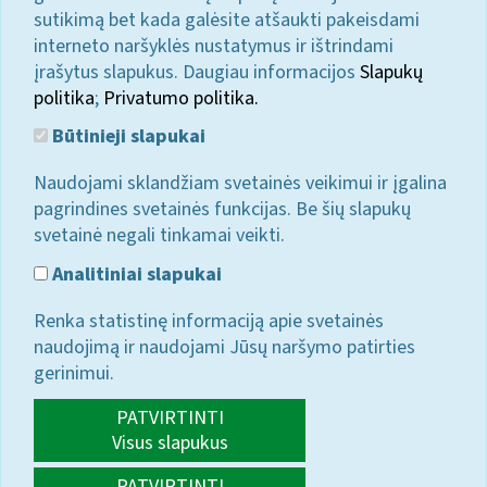
sutikimą bet kada galėsite atšaukti pakeisdami
interneto naršyklės nustatymus ir ištrindami
įrašytus slapukus. Daugiau informacijos
Slapukų
politika
;
Privatumo politika.
Būtinieji slapukai
Naudojami sklandžiam svetainės veikimui ir įgalina
pagrindines svetainės funkcijas. Be šių slapukų
svetainė negali tinkamai veikti.
Analitiniai slapukai
Renka statistinę informaciją apie svetainės
naudojimą ir naudojami Jūsų naršymo patirties
gerinimui.
PATVIRTINTI
Visus slapukus
PATVIRTINTI