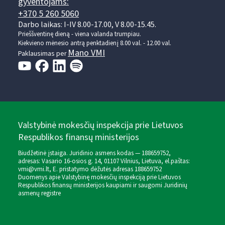
gyventojams:
+370 5 260 5060
Darbo laikas: I-IV 8.00-17.00, V 8.00-15.45.
Prieššventinę dieną - viena valanda trumpiau.
Kiekvieno mėnesio antrą penktadienį 8.00 val. - 12.00 val.
Mano VMI
Paklausimas per
Valstybinė mokesčių inspekcija prie Lietuvos
Respublikos finansų ministerijos
Biudžetinė įstaiga. Juridinio asmens kodas — 188659752,
adresas: Vasario 16-osios g. 14, 01107 Vilnius, Lietuva, el.paštas:
vmi@vmi.lt
, E. pristatymo dėžutės adresas 188659752
Duomenys apie Valstybinę mokesčių inspekciją prie Lietuvos
Respublikos finansų ministerijos kaupiami ir saugomi Juridinių
asmenų registre