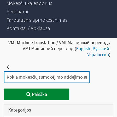
Mokesčių kalendorius
Seminarai
Tarptautinis apmokestinimas
Kontaktai / Apklausa
VMI Machine translation / VMI Машинный перевод /
VMI Машинний переклад (
English
,
Русский
,
Українська
)
Paieška
Kategorijos