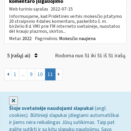
komentaro įsigaliojimo
Web turinio sąrašas
2022-07-15
Informuojame, kad Pridėtinės vertės mokesčio įstatymo
20 straipsnio 4 dalies komentaro, paskelbto š. m.
birželio 8 d. VMI prie FM interneto svetainėje, nuostatos
dėl kraujo plazmos, skirtos...
Metai:
2022
Pagrindinis:
Mokesčio naujiena
5 Įrašų(-ai)
Rodoma nuo 51 iki 51 iš 51 irašų.
1
...
9
10
11
Uždaryti
Šioje svetainėje naudojami slapukai
(angl.
cookies). Būtinieji slapukai įdiegiami automatiškai
ir jiems nėra reikalingas Jūsų sutikimas. Taip pat
galite sutikti ir su kitų slapukų naudojimu. Savo