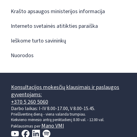
Krašto apsaugos ministerijos informacija
Interneto svetainės atitikties paraiška
Ieškome turto savininkų
Nuorodos
Konsultacijos mokesčių klausimais ir paslaugos
gyventojams:
+370 5 260 5060
Darbo laikas: I-IV 8.00-17.00, V 8.00-15.45.
Prieššventinę dieną - viena valanda trumpiau.
Kiekvieno mėnesio antrą penktadienį 8.00 val. - 12.00 val.
Mano VMI
Paklausimas per