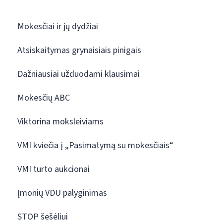
Mokesčiai ir jų dydžiai
Atsiskaitymas grynaisiais pinigais
Dažniausiai užduodami klausimai
Mokesčių ABC
Viktorina moksleiviams
VMI kviečia į „Pasimatymą su mokesčiais“
VMI turto aukcionai
Įmonių VDU palyginimas
STOP šešėliui