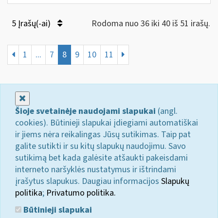
5 Įrašų(-ai)
Rodoma nuo 36 iki 40 iš 51 irašų.
1
...
7
8
9
10
11
Uždaryti
Šioje svetainėje naudojami slapukai
(angl.
cookies). Būtinieji slapukai įdiegiami automatiškai
ir jiems nėra reikalingas Jūsų sutikimas. Taip pat
galite sutikti ir su kitų slapukų naudojimu. Savo
sutikimą bet kada galėsite atšaukti pakeisdami
interneto naršyklės nustatymus ir ištrindami
įrašytus slapukus. Daugiau informacijos
Slapukų
politika
;
Privatumo politika.
Būtinieji slapukai