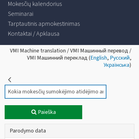
Mokesčių kalendorius
Seminarai
Tarptautinis apmokestinimas
Kontaktai / Apklausa
VMI Machine translation / VMI Машинный перевод /
VMI Машинний переклад (
English
,
Русский
,
Українська
)
Paieška
Parodymo data