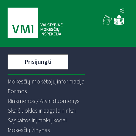
Prisijungti
Mokesčių mokėtojų informacija
Formos
Rinkmenos / Atviri duomenys
Skaičiuoklės ir pagalbininkai
Sąskaitos ir įmokų kodai
Mokesčių žinynas