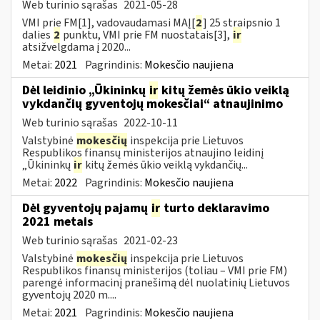
Web turinio sąrašas
2021-05-28
VMI prie FM[1], vadovaudamasi MAĮ[
2
] 25 straipsnio 1
dalies
2
punktu, VMI prie FM nuostatais[3],
ir
atsižvelgdama į 2020...
Metai:
2021
Pagrindinis:
Mokesčio naujiena
Dėl leidinio „Ūkininkų
ir
kitų žemės ūkio veiklą
vykdančių gyventojų mokesčiai“ atnaujinimo
Web turinio sąrašas
2022-10-11
Valstybinė
mokesčių
inspekcija prie Lietuvos
Respublikos finansų ministerijos atnaujino leidinį
„Ūkininkų
ir
kitų žemės ūkio veiklą vykdančių...
Metai:
2022
Pagrindinis:
Mokesčio naujiena
Dėl gyventojų pajamų
ir
turto deklaravimo
2021 metais
Web turinio sąrašas
2021-02-23
Valstybinė
mokesčių
inspekcija prie Lietuvos
Respublikos finansų ministerijos (toliau – VMI prie FM)
parengė informacinį pranešimą dėl nuolatinių Lietuvos
gyventojų 2020 m....
Metai:
2021
Pagrindinis:
Mokesčio naujiena