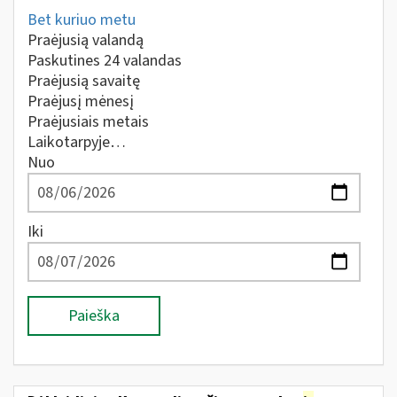
Bet kuriuo metu
Praėjusią valandą
Paskutines 24 valandas
Praėjusią savaitę
Praėjusį mėnesį
Praėjusiais metais
Laikotarpyje…
Nuo
Iki
Paieška