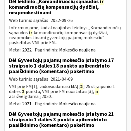
Dėl leidinio „Komandiruočių sąnaudos
ir
komandiruočių kompensacijų dydžiai,
neapmokestinami
Web turinio sąrašas
2022-09-26
Informuojame, kad atnaujintas leidinys „Komandiruočių
sąnaudos
ir
komandiruočių kompensacijų dydžiai,
neapmokestinami gyventojų pajamų mokesčiu“
paskelbtas VMI prie FM...
Metai:
2022
Pagrindinis:
Mokesčio naujiena
Dėl Gyventojų pajamų mokesčio įstatymo 17
straipsnio 1 dalies 18 punkto apibendrinto
paaiškinimo (komentaro) pakeitimo
Web turinio sąrašas
2021-04-09
VMI prie FM[1], vadovaudamasi MAĮ[
2
] 25 straipsnio 1
dalies
2
punktu, VMI prie FM nuostatais[3],
ir
atsižvelgdama į 2020...
Metai:
2021
Pagrindinis:
Mokesčio naujiena
Dėl Gyventojų pajamų mokesčio įstatymo 21
straipsnio 1 dalies 3 punkto apibendrinto
paaiškinimo (komentaro) pakeitimo