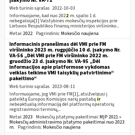
įsakymo Nr. VA-72
Web turinio sąrašas
2022-10-03
Informuojame, kad nuo 202
2
m. spalio 1 d.
nebegalioja[1] Valstybinės mokesčių inspekcijos prie
Lietuvos Respublikos finansų ministerijos viršininko...
Metai:
2022
Pagrindinis:
Mokesčio naujiena
Informacinis pranešimas dėl VMI prie FM
viršininko 2023 m. rugpjūčio 10 d. įsakymo Nr.
VA-56 „Dėl VMI prie FM viršininko 2022 m.
gruodžio 23 d. įsakymo Nr. VA-95 „Dėl
informacijos apie platformose vykdomas
veiklas teikimo VMI taisyklių patvirtinimo“
pakeitimo“
Web turinio sąrašas
2023-08-11
Informuojame, jog VMI prie FM[1], atsižvelgusi į
pateiktą Europos Komisijos narių pastabą
ir
nebeaktualią informaciją dėl platformų operatorių
registravimosi terminų,...
Metai:
2023
Mokesčių įstatymų pakeitimai:
MĮP 2021 »
Mokesčių administravimo įstatymo pakeitimai nuo 2023
m.
Pagrindinis:
Mokesčio naujiena