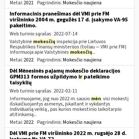
Metai:
2021
Pagrindinis:
Mokesčio naujiena
Informacinis pranešimas dėl VMI prie FM
viršininko 2004 m. gegužės 17 d. įsakymo VA-95
pakeitimo.
Web turinio sąrašas
2022-07-14
Valstybinė
mokesčių
inspekcija prie Lietuvos
Respublikos finansų ministerijos (toliau ― VMI prie FM)
informuoja apie Valstybinės
mokesčių
...
Metai:
2022
Pagrindinis:
Mokesčio naujiena
Dėl Mėnesinės pajamų mokesčio deklaracijos
GPM313 formos užpildymo
ir
pateikimo
taisyklių
Web turinio sąrašas
2022-02-11
Informuojame, jog nuo 2022 m. sausio
mėn
. visi mokestį
išskaičiuojantys asmenys, įskaitant ir vykdantys
individualią veiklą , pas kurios mokestinio laikotarpio
atitinkamą...
Metai:
2022
Pagrindinis:
Mokesčio naujiena
Dėl VMI prie FM viršininko 2022 m. rugsėjo 28 d.