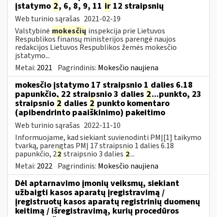
įstatymo
2
, 6, 8, 9, 11
ir
12 straipsnių
Web turinio sąrašas
2021-02-19
Valstybinė
mokesčių
inspekcija prie Lietuvos
Respublikos finansų ministerijos parengė naujos
redakcijos Lietuvos Respublikos žemės mokesčio
įstatymo...
Metai:
2021
Pagrindinis:
Mokesčio naujiena
mokesčio įstatymo 17 straipsnio 1 dalies 6.18
papunkčio, 22 straipsnio 3 dalies
2
...punkto, 23
straipsnio
2
dalies
2
punkto komentaro
(apibendrinto paaiškinimo) pakeitimo
Web turinio sąrašas
2022-11-10
Informuojame, kad siekiant suvienodinti PMĮ[1] taikymo
tvarką, parengtas PMĮ 17 straipsnio 1 dalies 6.18
papunkčio, 2
2
straipsnio 3 dalies
2
...
Metai:
2022
Pagrindinis:
Mokesčio naujiena
Dėl aptarnavimo įmonių veiksmų, siekiant
užbaigti kasos aparatų įregistravimą /
įregistruotų kasos aparatų registrinių duomenų
keitimą / išregistravimą, kurių procedūros