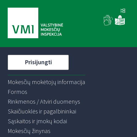
Prisijungti
Mokesčių mokėtojų informacija
Formos
Rinkmenos / Atviri duomenys
Skaičiuoklės ir pagalbininkai
Sąskaitos ir įmokų kodai
Mokesčių žinynas