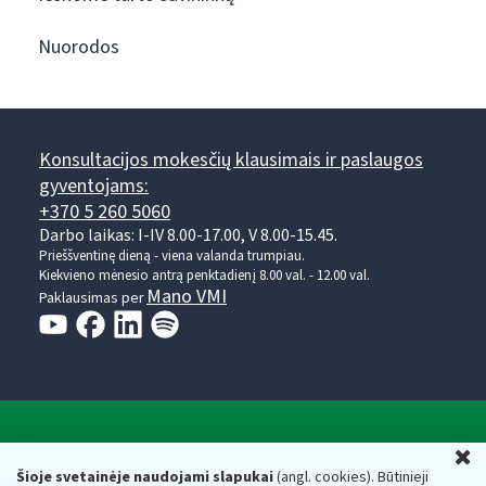
Nuorodos
Konsultacijos mokesčių klausimais ir paslaugos
gyventojams:
+370 5 260 5060
Darbo laikas: I-IV 8.00-17.00, V 8.00-15.45.
Prieššventinę dieną - viena valanda trumpiau.
Kiekvieno mėnesio antrą penktadienį 8.00 val. - 12.00 val.
Mano VMI
Paklausimas per
Valstybinė mokesčių inspekcija prie Lietuvos
U
Respublikos finansų ministerijos
Šioje svetainėje naudojami slapukai
(angl. cookies). Būtinieji