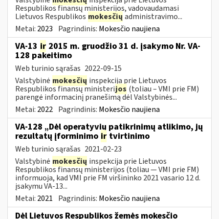
Respublikos finansų ministerijos, vadovaudamasi
Lietuvos Respublikos
mokesčių
administravimo...
Metai:
2023
Pagrindinis:
Mokesčio naujiena
VA-13
ir
2015 m. gruodžio 31 d. įsakymo Nr. VA-
128 pakeitimo
Web turinio sąrašas
2022-09-15
Valstybinė
mokesčių
inspekcija prie Lietuvos
Respublikos finansų ministeri
jos
(toliau – VMI prie FM)
parengė informacinį pranešimą dėl Valstybinės...
Metai:
2022
Pagrindinis:
Mokesčio naujiena
VA-128 „Dėl operatyvių patikrinimų atlikimo, jų
rezultatų įforminimo
ir
tvirtinimo
Web turinio sąrašas
2021-02-23
Valstybinė
mokesčių
inspekcija prie Lietuvos
Respublikos finansų ministerijos (toliau ― VMI prie FM)
informuoja, kad VMI prie FM viršininko 2021 vasario 12 d.
įsakymu VA-13...
Metai:
2021
Pagrindinis:
Mokesčio naujiena
Dėl Lietuvos Respublikos žemės mokesčio