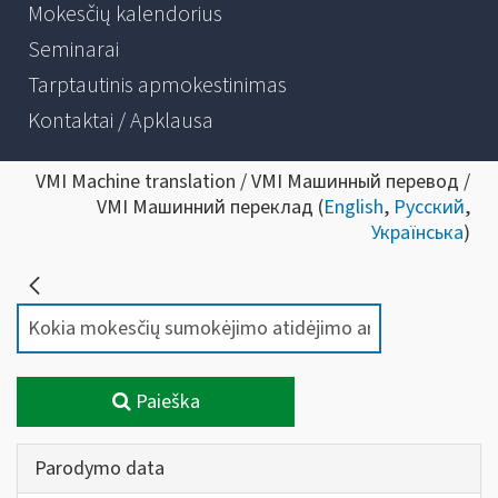
Mokesčių kalendorius
Seminarai
Tarptautinis apmokestinimas
Kontaktai / Apklausa
VMI Machine translation / VMI Машинный перевод /
VMI Машинний переклад (
English
,
Русский
,
Українська
)
Paieška
Parodymo data