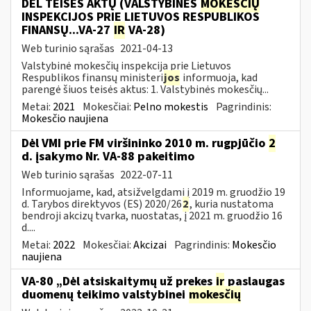
DĖL TEISĖS AKTŲ (VALSTYBINĖS
MOKESČIŲ
INSPEKCIJOS PRIE LIETUVOS RESPUBLIKOS
FINANSŲ...VA-27
IR
VA-28)
Web turinio sąrašas
2021-04-13
Valstybinė mokesčių inspekcija prie Lietuvos
Respublikos finansų ministeri
jos
informuoja, kad
parengė šiuos teisės aktus: 1. Valstybinės mokesčių...
Metai:
2021
Mokesčiai:
Pelno mokestis
Pagrindinis:
Mokesčio naujiena
Dėl VMI prie FM viršininko 2010 m. rugpjūčio
2
d. įsakymo Nr. VA-88 pakeitimo
Web turinio sąrašas
2022-07-11
Informuojame, kad, atsižvelgdami į 2019 m. gruodžio 19
d. Tarybos direktyvos (ES) 2020/26
2
, kuria nustatoma
bendroji akcizų tvarka, nuostatas, į 2021 m. gruodžio 16
d....
Metai:
2022
Mokesčiai:
Akcizai
Pagrindinis:
Mokesčio
naujiena
VA-80 „Dėl atsiskaitymų už prekes
ir
paslaugas
duomenų teikimo valstybinei
mokesčių