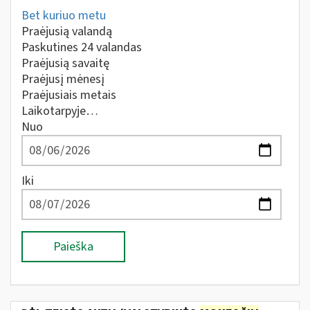
Bet kuriuo metu
Praėjusią valandą
Paskutines 24 valandas
Praėjusią savaitę
Praėjusį mėnesį
Praėjusiais metais
Laikotarpyje…
Nuo
Iki
Paieška