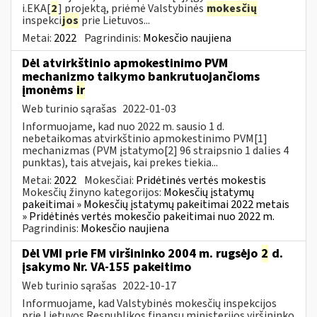
i.EKA[
2
] projektą, priėmė Valstybinės
mokesčių
inspekci
jos
prie Lietuvos...
Metai:
2022
Pagrindinis:
Mokesčio naujiena
Dėl atvirkštinio apmokestinimo PVM
mechanizmo taikymo bankrutuojančioms
įmonėms
ir
Web turinio sąrašas
2022-01-03
Informuojame, kad nuo 2022 m. sausio 1 d.
nebetaikomas atvirkštinio apmokestinimo PVM[1]
mechanizmas (PVM įstatymo[2] 96 straipsnio 1 dalies 4
punktas), tais atvejais, kai prekes tiekia...
Metai:
2022
Mokesčiai:
Pridėtinės vertės mokestis
Mokesčių žinyno kategorijos:
Mokesčių įstatymų
pakeitimai » Mokesčių įstatymų pakeitimai 2022 metais
» Pridėtinės vertės mokesčio pakeitimai nuo 2022 m.
Pagrindinis:
Mokesčio naujiena
Dėl VMI prie FM viršininko 2004 m. rugsėjo
2
d.
įsakymo Nr. VA-155 pakeitimo
Web turinio sąrašas
2022-10-17
Informuojame, kad Valstybinės mokesčių inspekcijos
prie Lietuvos Respublikos finansų ministerijos viršininko