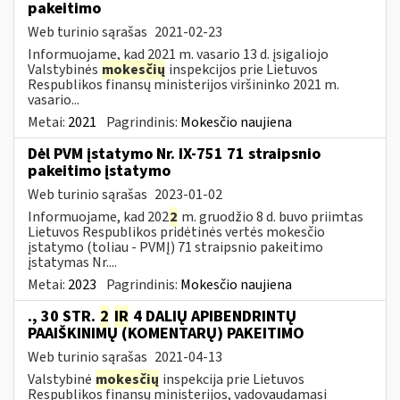
pakeitimo
Web turinio sąrašas
2021-02-23
Informuojame, kad 2021 m. vasario 13 d. įsigaliojo
Valstybinės
mokesčių
inspekcijos prie Lietuvos
Respublikos finansų ministerijos viršininko 2021 m.
vasario...
Metai:
2021
Pagrindinis:
Mokesčio naujiena
Dėl PVM įstatymo Nr. IX-751 71 straipsnio
pakeitimo įstatymo
Web turinio sąrašas
2023-01-02
Informuojame, kad 202
2
m. gruodžio 8 d. buvo priimtas
Lietuvos Respublikos pridėtinės vertės mokesčio
įstatymo (toliau ­- PVMĮ) 71 straipsnio pakeitimo
įstatymas Nr....
Metai:
2023
Pagrindinis:
Mokesčio naujiena
., 30 STR.
2
IR
4 DALIŲ APIBENDRINTŲ
PAAIŠKINIMŲ (KOMENTARŲ) PAKEITIMO
Web turinio sąrašas
2021-04-13
Valstybinė
mokesčių
inspekcija prie Lietuvos
Respublikos finansų ministerijos, vadovaudamasi