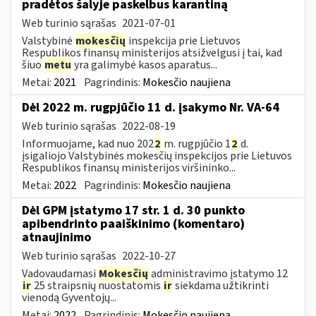
pradėtos šalyje paskelbus karantiną
Web turinio sąrašas
2021-07-01
Valstybinė
mokesčių
inspekcija prie Lietuvos
Respublikos finansų ministerijos atsižvelgusi į tai, kad
šiuo
metu
yra galimybė kasos aparatus...
Metai:
2021
Pagrindinis:
Mokesčio naujiena
Dėl 2022 m. rugpjūčio 11 d. įsakymo Nr. VA-64
Web turinio sąrašas
2022-08-19
Informuojame, kad nuo 202
2
m. rugpjūčio 1
2
d.
įsigaliojo Valstybinės mokesčių inspekcijos prie Lietuvos
Respublikos finansų ministerijos viršininko...
Metai:
2022
Pagrindinis:
Mokesčio naujiena
Dėl GPM įstatymo 17 str. 1 d. 30 punkto
apibendrinto paaiškinimo (komentaro)
atnaujinimo
Web turinio sąrašas
2022-10-27
Vadovaudamasi
Mokesčių
administravimo įstatymo 12
ir
25 straipsnių nuostatomis
ir
siekdama užtikrinti
vienodą Gyventojų...
Metai:
2022
Pagrindinis:
Mokesčio naujiena