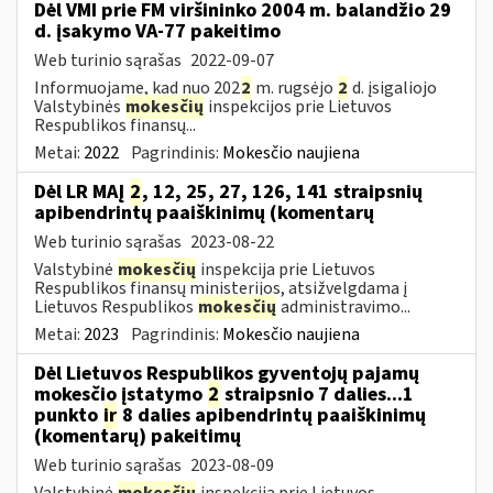
Dėl VMI prie FM viršininko 2004 m. balandžio 29
d. įsakymo VA-77 pakeitimo
Web turinio sąrašas
2022-09-07
Informuojame, kad nuo 202
2
m. rugsėjo
2
d. įsigaliojo
Valstybinės
mokesčių
inspekcijos prie Lietuvos
Respublikos finansų...
Metai:
2022
Pagrindinis:
Mokesčio naujiena
Dėl LR MAĮ
2
, 12, 25, 27, 126, 141 straipsnių
apibendrintų paaiškinimų (komentarų
Web turinio sąrašas
2023-08-22
Valstybinė
mokesčių
inspekcija prie Lietuvos
Respublikos finansų ministerijos, atsižvelgdama į
Lietuvos Respublikos
mokesčių
administravimo...
Metai:
2023
Pagrindinis:
Mokesčio naujiena
Dėl Lietuvos Respublikos gyventojų pajamų
mokesčio įstatymo
2
straipsnio 7 dalies...1
punkto
ir
8 dalies apibendrintų paaiškinimų
(komentarų) pakeitimų
Web turinio sąrašas
2023-08-09
Valstybinė
mokesčių
inspekcija prie Lietuvos