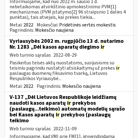
Informuojame, kad nuo 2022 m. sausio 1 d.
nebetaikomas atvirkštinio apmokestinimo PVM[1]
mechanizmas (PVM įstatymo[2] 96 straipsnio 1 dalies 4
punktas), tais atvejais, kai prekes tiekia...
Metai:
2022
Mokesčiai:
Pridėtinės vertės mokestis
Pagrindinis:
Mokesčio naujiena
Vyriausybės 2002 m. rugpjūčio 13 d. nutarimo
Nr. 1283 „Dėl kasos aparatų diegimo
ir
Web turinio sąrašas
2022-08-29
Pasikeitus teisės aktų nuostatoms, susijusioms su
teisiniu pagrindu nustatyti atsiskaitymų už prekes
ir
paslaugas duomenų fiksavimo tvarką, Lietuvos
Respublikos Vyriausybė...
Metai:
2022
Pagrindinis:
Mokesčio naujiena
V-137 „Dėl Lietuvos Respublikoje leidžiamų
naudoti kasos aparatų
ir
prekybos
(paslaugų...teikimo) automatų modelių sąrašo
bei Kasos aparatų
ir
prekybos (paslaugų
teikimo
Web turinio sąrašas
2022-11-09
Informuojame, kad VMI prie FM[1], įgyvendindama