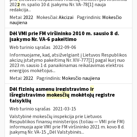
202
2
m. spalio 10 d. įsakymu Nr. VA-78[1] nauja
redakcija...
Metai:
2022
Mokesčiai:
Akcizai
Pagrindinis:
Mokesčio
naujiena
Dėl VMI prie FM viršininko 2010 m. sausio 8 d.
įsakymo Nr. VA-6 pakeitimo
Web turinio sąrašas
2022-09-06
Informuojame, kad, atsižvelgiant į Lietuvos Respublikos
akcizų įstatymo pakeitimą Nr. XIV-777[1] pagal kurį nuo
2023 m. sausio 1 d. panaikinamas reikalavimas elektros
energijos mokėtojus...
Metai:
2022
Pagrindinis:
Mokesčio naujiena
Dėl fizinių asmenų įregistravimo
ir
išregistravimo
mokesčių
mokėtojų registre
taisyklių
Web turinio sąrašas
2021-03-15
Valstybinė mokesčių inspekcija prie Lietuvos
Respublikos finansų ministerijos (toliau ― VMI prie FM)
informuoja apie VMI prie FM viršininko 2021 m. kovo 8 d.
įsakymą Nr. VA-15 „Dėl Valstybinės...