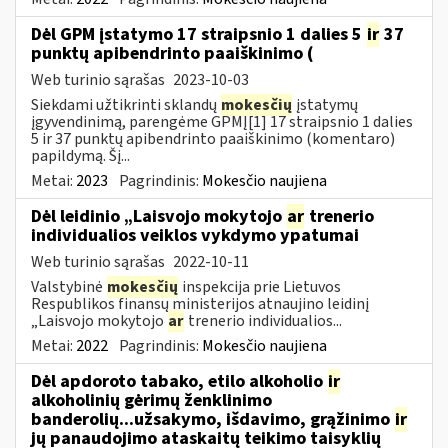
Dėl GPM įstatymo 17 straipsnio 1 dalies 5
ir
37
punktų apibendrinto paaiškinimo (
Web turinio sąrašas
2023-10-03
Siekdami užtikrinti sklandų
mokesčių
įstatymų
įgyvendinimą, parengėme GPMĮ[1] 17 straipsnio 1 dalies
5 ir 37 punktų apibendrinto paaiškinimo (komentaro)
papildymą. Šį...
Metai:
2023
Pagrindinis:
Mokesčio naujiena
Dėl leidinio „Laisvojo mokytojo
ar
trenerio
individualios veiklos vykdymo ypatumai
Web turinio sąrašas
2022-10-11
Valstybinė
mokesčių
inspekcija prie Lietuvos
Respublikos finansų ministerijos atnaujino leidinį
„Laisvojo mokytojo
ar
trenerio individualios...
Metai:
2022
Pagrindinis:
Mokesčio naujiena
Dėl apdoroto tabako, etilo alkoholio
ir
alkoholinių gėrimų ženklinimo
banderolių...užsakymo, išdavimo, grąžinimo
ir
jų panaudojimo ataskaitų teikimo taisyklių