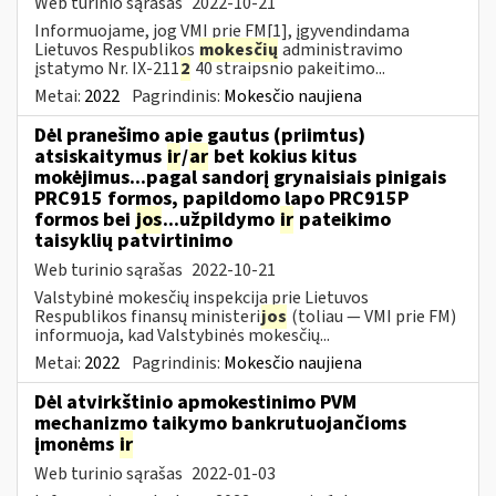
Web turinio sąrašas
2022-10-21
Informuojame, jog VMI prie FM[1], įgyvendindama
Lietuvos Respublikos
mokesčių
administravimo
įstatymo Nr. IX-211
2
40 straipsnio pakeitimo...
Metai:
2022
Pagrindinis:
Mokesčio naujiena
Dėl pranešimo apie gautus (priimtus)
atsiskaitymus
ir
/
ar
bet kokius kitus
mokėjimus...pagal sandorį grynaisiais pinigais
PRC915 formos, papildomo lapo PRC915P
formos bei
jos
...užpildymo
ir
pateikimo
taisyklių patvirtinimo
Web turinio sąrašas
2022-10-21
Valstybinė mokesčių inspekcija prie Lietuvos
Respublikos finansų ministeri
jos
(toliau ― VMI prie FM)
informuoja, kad Valstybinės mokesčių...
Metai:
2022
Pagrindinis:
Mokesčio naujiena
Dėl atvirkštinio apmokestinimo PVM
mechanizmo taikymo bankrutuojančioms
įmonėms
ir
Web turinio sąrašas
2022-01-03