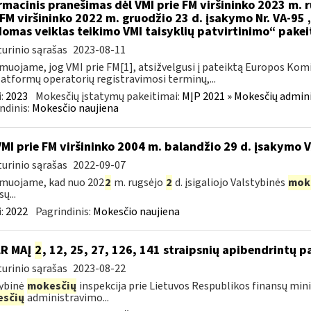
rmacinis pranešimas dėl VMI prie FM viršininko 2023 m. r
 FM viršininko 2022 m. gruodžio 23 d. įsakymo Nr. VA-95
omas veiklas teikimo VMI taisyklių patvirtinimo“ pake
urinio sąrašas
2023-08-11
muojame, jog VMI prie FM[1], atsižvelgusi į pateiktą Europos Kom
latformų operatorių registravimosi terminų,...
:
2023
Mokesčių įstatymų pakeitimai:
MĮP 2021 » Mokesčių admin
ndinis:
Mokesčio naujiena
VMI prie FM viršininko 2004 m. balandžio 29 d. įsakymo 
urinio sąrašas
2022-09-07
muojame, kad nuo 202
2
m. rugsėjo
2
d. įsigaliojo Valstybinės
mok
ų...
:
2022
Pagrindinis:
Mokesčio naujiena
LR MAĮ
2
, 12, 25, 27, 126, 141 straipsnių apibendrintų 
urinio sąrašas
2023-08-22
ybinė
mokesčių
inspekcija prie Lietuvos Respublikos finansų mini
sčių
administravimo...