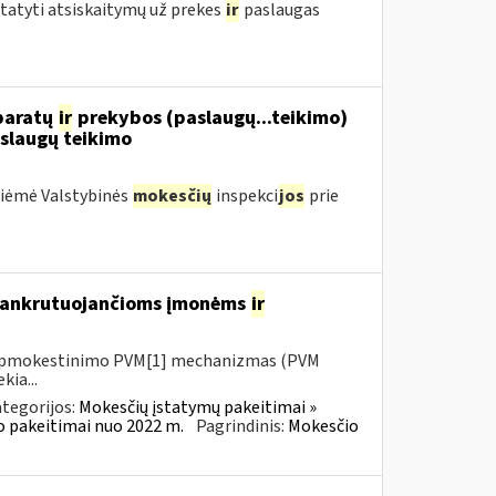
statyti atsiskaitymų už prekes
ir
paslaugas
aparatų
ir
prekybos (paslaugų...teikimo)
slaugų teikimo
priėmė Valstybinės
mokesčių
inspekci
jos
prie
 bankrutuojančioms įmonėms
ir
io apmokestinimo PVM[1] mechanizmas (PVM
kia...
tegorijos:
Mokesčių įstatymų pakeitimai »
o pakeitimai nuo 2022 m.
Pagrindinis:
Mokesčio