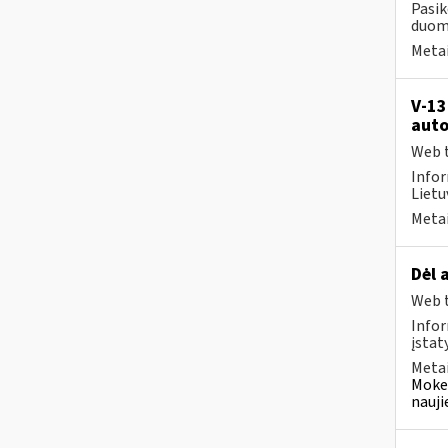
Pasik
duome
Metai
V-13
auto
Web t
Infor
Lietuv
Metai
Dėl 
Web t
Infor
įstat
Metai
Mokes
nauji