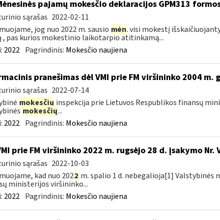
Mėnesinės pajamų mokesčio deklaracijos GPM313 formo
urinio sąrašas
2022-02-11
muojame, jog nuo 2022 m. sausio
mėn
. visi mokestį išskaičiuojant
ą , pas kurios mokestinio laikotarpio atitinkamą...
:
2022
Pagrindinis:
Mokesčio naujiena
rmacinis pranešimas dėl VMI prie FM viršininko 2004 m. 
urinio sąrašas
2022-07-14
ybinė
mokesčių
inspekcija prie Lietuvos Respublikos finansų mini
ybinės
mokesčių
...
:
2022
Pagrindinis:
Mokesčio naujiena
VMI prie FM viršininko 2022 m. rugsėjo 28 d. įsakymo Nr. 
urinio sąrašas
2022-10-03
muojame, kad nuo 202
2
m. spalio 1 d. nebegalioja[1] Valstybinės 
sų ministerijos viršininko...
:
2022
Pagrindinis:
Mokesčio naujiena