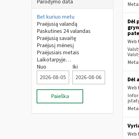
Parodymo data
Metai
Bet kuriuo metu
Dėl 
Praėjusią valandą
gryn
Paskutines 24 valandas
pate
Praėjusią savaitę
Web t
Praėjusį mėnesį
Valst
Praėjusiais metais
Valst
Laikotarpyje…
Metai
Nuo
Iki
Dėl 
Web t
Infor
Paieška
įstat
Metai
Vyri
Web t