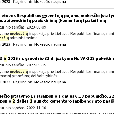
:
2023
Pagrindinis:
Mokesčio naujiena
Lietuvos Respublikos gyventojų pajamų mokesčio įstat
es apibendrintų paaiškinimų (komentarų) pakeitimų
urinio sąrašas
2023-08-09
ybinė
mokesčių
inspekcija prie Lietuvos Respublikos finansų min
sčių
administravimo...
:
2023
Pagrindinis:
Mokesčio naujiena
13
ir
2015 m. gruodžio 31 d. įsakymo Nr. VA-128 pakeiti
urinio sąrašas
2022-09-15
ybinė
mokesčių
inspekcija prie Lietuvos Respublikos finansų mini
macinį pranešimą dėl Valstybinės...
:
2022
Pagrindinis:
Mokesčio naujiena
sčio įstatymo 17 straipsnio 1 dalies 6.18 papunkčio, 22
ipsnio
2
dalies
2
punkto komentaro (apibendrinto paaiš
urinio sąrašas
2022-11-10