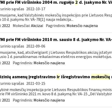
VMI prie FM viršininko 2004 m. rugsėjo
2
d. įsakymo Nr. V
urinio sąrašas
2022-10-17
muojame, kad Valstybinės mokesčių inspekcijos prie Lietuvos Respu
o 10 d. įsakymu Nr. VA-78[1] nauja redakcija...
:
2022
Mokesčiai:
Akcizai
Pagrindinis:
Mokesčio naujiena
VMI prie FM viršininko 2010 m. sausio 8 d. įsakymo Nr. V
urinio sąrašas
2022-09-06
muojame, kad, atsižvelgiant į Lietuvos Respublikos akcizų įstatym
usio 1 d. panaikinamas reikalavimas elektros energijos mokėtojus..
:
2022
Pagrindinis:
Mokesčio naujiena
fizinių asmenų įregistravimo
ir
išregistravimo
mokesčių
urinio sąrašas
2021-03-15
ybinė mokesčių inspekcija prie Lietuvos Respublikos finansų minist
rie FM viršininko 2021 m. kovo 8 d. įsakymą Nr. VA-15 „Dėl Valstybinė
:
2021
Pagrindinis:
Mokesčio naujiena