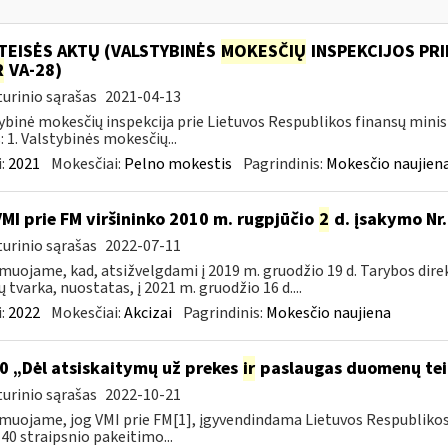
TEISĖS AKTŲ (VALSTYBINĖS
MOKESČIŲ
INSPEKCIJOS PRI
R
VA-28)
urinio sąrašas
2021-04-13
ybinė mokesčių inspekcija prie Lietuvos Respublikos finansų minis
: 1. Valstybinės mokesčių...
:
2021
Mokesčiai:
Pelno mokestis
Pagrindinis:
Mokesčio naujien
VMI prie FM viršininko 2010 m. rugpjūčio
2
d. įsakymo Nr.
urinio sąrašas
2022-07-11
muojame, kad, atsižvelgdami į 2019 m. gruodžio 19 d. Tarybos dire
ų tvarka, nuostatas, į 2021 m. gruodžio 16 d....
:
2022
Mokesčiai:
Akcizai
Pagrindinis:
Mokesčio naujiena
0 „Dėl atsiskaitymų už prekes
ir
paslaugas duomenų tei
urinio sąrašas
2022-10-21
muojame, jog VMI prie FM[1], įgyvendindama Lietuvos Respubliko
40 straipsnio pakeitimo...