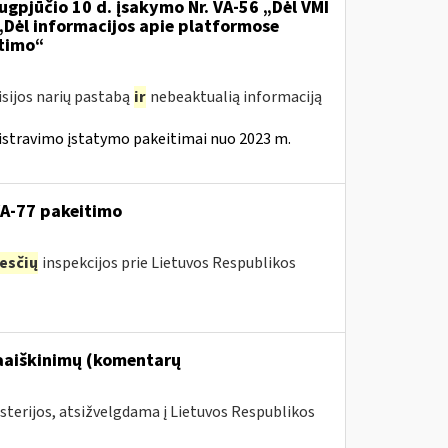
ugpjūčio 10 d. įsakymo Nr. VA-56 „Dėl VMI
 „Dėl informacijos apie platformose
itimo“
isijos narių pastabą
ir
nebeaktualią informaciją
istravimo įstatymo pakeitimai nuo 2023 m.
VA-77 pakeitimo
esčių
inspekcijos prie Lietuvos Respublikos
paaiškinimų (komentarų
sterijos, atsižvelgdama į Lietuvos Respublikos