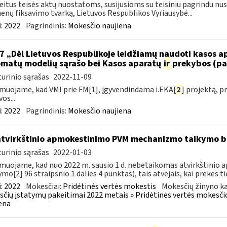
eitus teisės aktų nuostatoms, susijusioms su teisiniu pagrindu nu
nų fiksavimo tvarką, Lietuvos Respublikos Vyriausybė...
:
2022
Pagrindinis:
Mokesčio naujiena
7 „Dėl Lietuvos Respublikoje leidžiamų naudoti kasos 
matų modelių sąrašo bei Kasos aparatų
ir
prekybos (pa
urinio sąrašas
2022-11-09
muojame, kad VMI prie FM[1], įgyvendindama i.EKA[
2
] projektą, 
os...
:
2022
Pagrindinis:
Mokesčio naujiena
atvirkštinio apmokestinimo PVM mechanizmo taikymo
urinio sąrašas
2022-01-03
muojame, kad nuo 2022 m. sausio 1 d. nebetaikomas atvirkštin
ymo[2] 96 straipsnio 1 dalies 4 punktas), tais atvejais, kai prekes tie
:
2022
Mokesčiai:
Pridėtinės vertės mokestis
Mokesčių žinyno ka
čių įstatymų pakeitimai 2022 metais » Pridėtinės vertės mokesči
ena