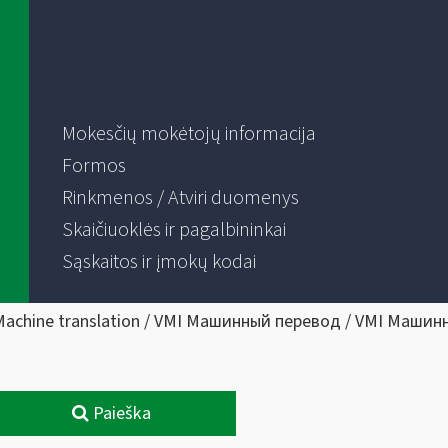
Mokesčių mokėtojų informacija
Formos
Rinkmenos / Atviri duomenys
Skaičiuoklės ir pagalbininkai
Sąskaitos ir įmokų kodai
Machine translation / VMI Машинный перевод / VMI Машин
Paieška