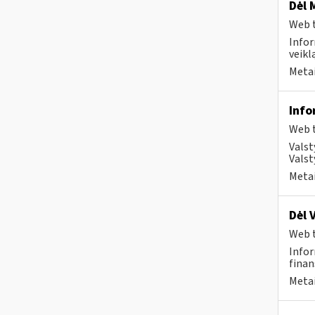
Dėl 
Web t
Infor
veikl
Metai
Info
Web t
Valst
Valst
Metai
Dėl 
Web t
Infor
finan
Metai