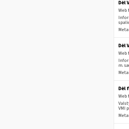
Dėl 
Web t
Infor
spali
Metai
Dėl 
Web t
Infor
m. sa
Metai
Dėl 
Web t
Valst
VMI p
Metai