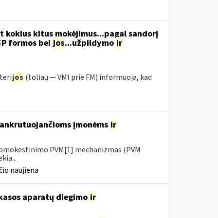
t kokius kitus mokėjimus...pagal sandorį
5P formos bei
jos
...užpildymo
ir
teri
jos
(toliau ― VMI prie FM) informuoja, kad
 bankrutuojančioms įmonėms
ir
io apmokestinimo PVM[1] mechanizmas (PVM
kia...
io naujiena
 kasos aparatų diegimo
ir