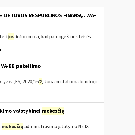
E LIETUVOS RESPUBLIKOS FINANSŲ...VA-
teri
jos
informuoja, kad parengė šiuos teisės
a
 VA-88 pakeitimo
ktyvos (ES) 2020/26
2
, kuria nustatoma bendroji
kimo valstybinei
mokesčių
s
mokesčių
administravimo įstatymo Nr. IX-