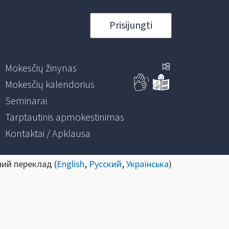
Prisijungti
Mokesčių žinynas
Mokesčių kalendorius
Seminarai
Tarptautinis apmokestinimas
Kontaktai / Apklausa
ний переклад (
English
,
Русский
,
Українська
)