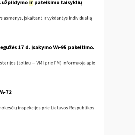
s užpildymo
ir
pateikimo taisyklių
ys asmenys, įskaitant ir vykdantys individualią
gegužės 17 d. įsakymo VA-95 pakeitimo.
sterijos (toliau ― VMI prie FM) informuoja apie
VA-72
mokesčių inspekcijos prie Lietuvos Respublikos