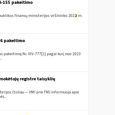
A-155 pakeitimo
blikos finansų ministerijos viršininko 202
2
m.
A-6 pakeitimo
o pakeitimą Nr. XIV-777[1] pagal kurį nuo 2023
.
mokėtojų registre taisyklių
erijos (toliau ― VMI prie FM) informuoja apie
s...