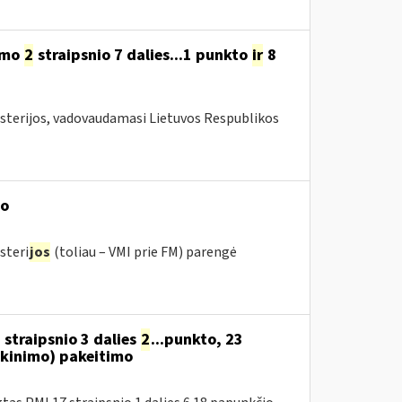
ymo
2
straipsnio 7 dalies...1 punkto
ir
8
isterijos, vadovaudamasi Lietuvos Respublikos
mo
steri
jos
(toliau – VMI prie FM) parengė
 straipsnio 3 dalies
2
...punkto, 23
kinimo) pakeitimo