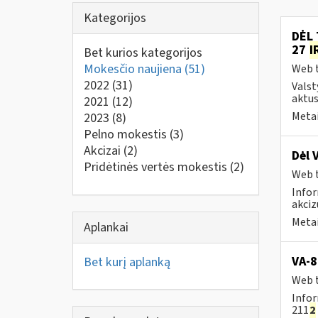
Kategorijos
DĖL 
27
I
Bet kurios kategorijos
Mokesčio naujiena
(51)
Web t
2022
(31)
Valst
aktus
2021
(12)
Metai
2023
(8)
Pelno mokestis
(3)
Akcizai
(2)
Dėl 
Pridėtinės vertės mokestis
(2)
Web t
Infor
akciz
Metai
Aplankai
VA-8
Bet kurį aplanką
Web t
Infor
211
2