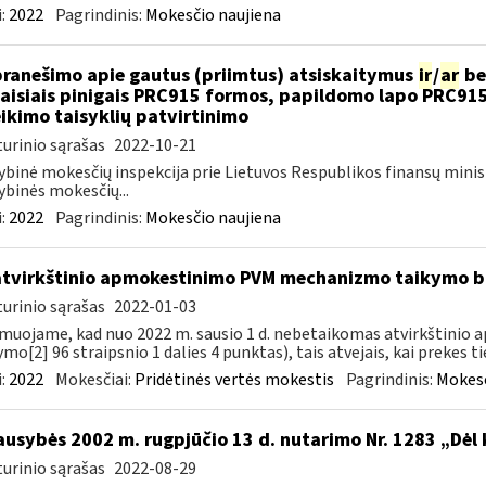
:
2022
Pagrindinis:
Mokesčio naujiena
pranešimo apie gautus (priimtus) atsiskaitymus
ir
/
ar
be
aisiais pinigais PRC915 formos, papildomo lapo PRC91
ikimo taisyklių patvirtinimo
urinio sąrašas
2022-10-21
ybinė mokesčių inspekcija prie Lietuvos Respublikos finansų minis
ybinės mokesčių...
:
2022
Pagrindinis:
Mokesčio naujiena
atvirkštinio apmokestinimo PVM mechanizmo taikymo
urinio sąrašas
2022-01-03
muojame, kad nuo 2022 m. sausio 1 d. nebetaikomas atvirkštin
ymo[2] 96 straipsnio 1 dalies 4 punktas), tais atvejais, kai prekes tie
:
2022
Mokesčiai:
Pridėtinės vertės mokestis
Pagrindinis:
Mokesč
ausybės 2002 m. rugpjūčio 13 d. nutarimo Nr. 1283 „Dėl
urinio sąrašas
2022-08-29