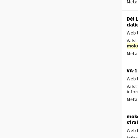
Metai
Dėl 
dali
Web t
Valst
moke
Metai
VA-
Web t
Valst
infor
Metai
moke
stra
Web t