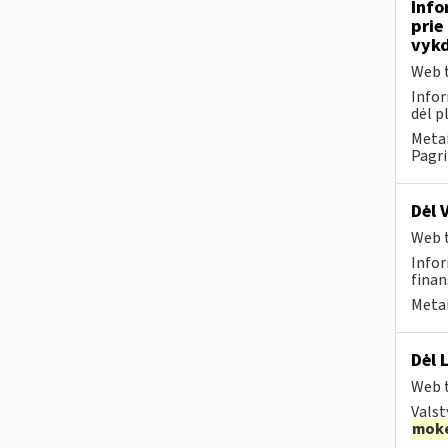
Info
prie
vykd
Web t
Infor
dėl p
Metai
Pagri
Dėl 
Web t
Infor
finans
Metai
Dėl 
Web t
Valst
moke