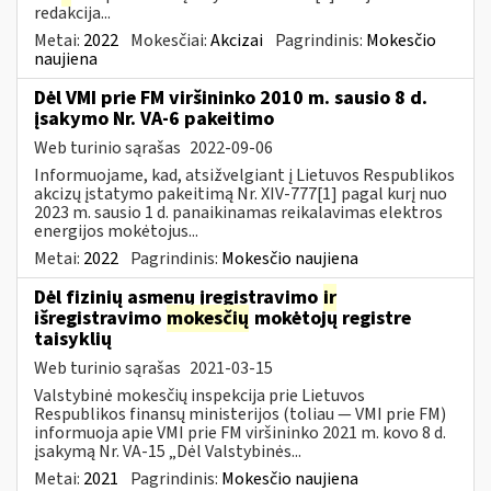
redakcija...
Metai:
2022
Mokesčiai:
Akcizai
Pagrindinis:
Mokesčio
naujiena
Dėl VMI prie FM viršininko 2010 m. sausio 8 d.
įsakymo Nr. VA-6 pakeitimo
Web turinio sąrašas
2022-09-06
Informuojame, kad, atsižvelgiant į Lietuvos Respublikos
akcizų įstatymo pakeitimą Nr. XIV-777[1] pagal kurį nuo
2023 m. sausio 1 d. panaikinamas reikalavimas elektros
energijos mokėtojus...
Metai:
2022
Pagrindinis:
Mokesčio naujiena
Dėl fizinių asmenų įregistravimo
ir
išregistravimo
mokesčių
mokėtojų registre
taisyklių
Web turinio sąrašas
2021-03-15
Valstybinė mokesčių inspekcija prie Lietuvos
Respublikos finansų ministerijos (toliau ― VMI prie FM)
informuoja apie VMI prie FM viršininko 2021 m. kovo 8 d.
įsakymą Nr. VA-15 „Dėl Valstybinės...
Metai:
2021
Pagrindinis:
Mokesčio naujiena