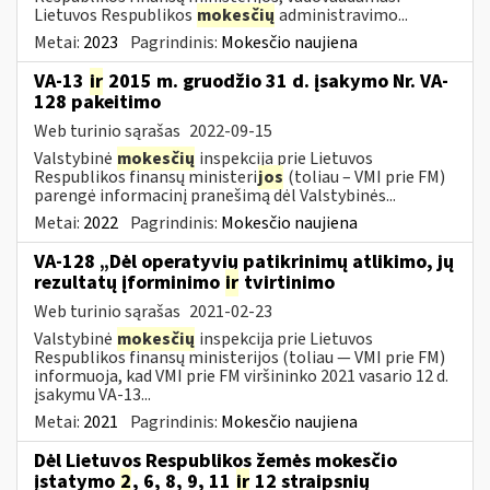
Lietuvos Respublikos
mokesčių
administravimo...
Metai:
2023
Pagrindinis:
Mokesčio naujiena
VA-13
ir
2015 m. gruodžio 31 d. įsakymo Nr. VA-
128 pakeitimo
Web turinio sąrašas
2022-09-15
Valstybinė
mokesčių
inspekcija prie Lietuvos
Respublikos finansų ministeri
jos
(toliau – VMI prie FM)
parengė informacinį pranešimą dėl Valstybinės...
Metai:
2022
Pagrindinis:
Mokesčio naujiena
VA-128 „Dėl operatyvių patikrinimų atlikimo, jų
rezultatų įforminimo
ir
tvirtinimo
Web turinio sąrašas
2021-02-23
Valstybinė
mokesčių
inspekcija prie Lietuvos
Respublikos finansų ministerijos (toliau ― VMI prie FM)
informuoja, kad VMI prie FM viršininko 2021 vasario 12 d.
įsakymu VA-13...
Metai:
2021
Pagrindinis:
Mokesčio naujiena
Dėl Lietuvos Respublikos žemės mokesčio
įstatymo
2
, 6, 8, 9, 11
ir
12 straipsnių