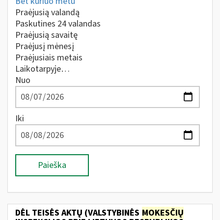
Bet kuriuo metu
Praėjusią valandą
Paskutines 24 valandas
Praėjusią savaitę
Praėjusį mėnesį
Praėjusiais metais
Laikotarpyje…
Nuo
Iki
Paieška
DĖL TEISĖS AKTŲ (VALSTYBINĖS
MOKESČIŲ