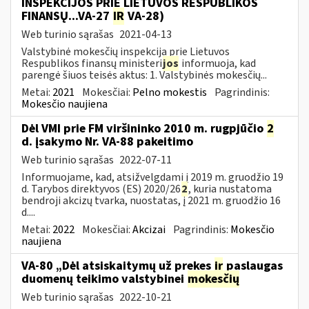
INSPEKCIJOS PRIE LIETUVOS RESPUBLIKOS
FINANSŲ...VA-27
IR
VA-28)
Web turinio sąrašas
2021-04-13
Valstybinė mokesčių inspekcija prie Lietuvos
Respublikos finansų ministeri
jos
informuoja, kad
parengė šiuos teisės aktus: 1. Valstybinės mokesčių...
Metai:
2021
Mokesčiai:
Pelno mokestis
Pagrindinis:
Mokesčio naujiena
Dėl VMI prie FM viršininko 2010 m. rugpjūčio
2
d. įsakymo Nr. VA-88 pakeitimo
Web turinio sąrašas
2022-07-11
Informuojame, kad, atsižvelgdami į 2019 m. gruodžio 19
d. Tarybos direktyvos (ES) 2020/26
2
, kuria nustatoma
bendroji akcizų tvarka, nuostatas, į 2021 m. gruodžio 16
d....
Metai:
2022
Mokesčiai:
Akcizai
Pagrindinis:
Mokesčio
naujiena
VA-80 „Dėl atsiskaitymų už prekes
ir
paslaugas
duomenų teikimo valstybinei
mokesčių
Web turinio sąrašas
2022-10-21