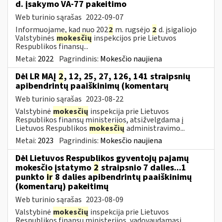
d. įsakymo VA-77 pakeitimo
Web turinio sąrašas
2022-09-07
Informuojame, kad nuo 202
2
m. rugsėjo
2
d. įsigaliojo
Valstybinės
mokesčių
inspekcijos prie Lietuvos
Respublikos finansų...
Metai:
2022
Pagrindinis:
Mokesčio naujiena
Dėl LR MAĮ
2
, 12, 25, 27, 126, 141 straipsnių
apibendrintų paaiškinimų (komentarų
Web turinio sąrašas
2023-08-22
Valstybinė
mokesčių
inspekcija prie Lietuvos
Respublikos finansų ministerijos, atsižvelgdama į
Lietuvos Respublikos
mokesčių
administravimo...
Metai:
2023
Pagrindinis:
Mokesčio naujiena
Dėl Lietuvos Respublikos gyventojų pajamų
mokesčio įstatymo
2
straipsnio 7 dalies...1
punkto
ir
8 dalies apibendrintų paaiškinimų
(komentarų) pakeitimų
Web turinio sąrašas
2023-08-09
Valstybinė
mokesčių
inspekcija prie Lietuvos
Respublikos finansų ministerijos, vadovaudamasi