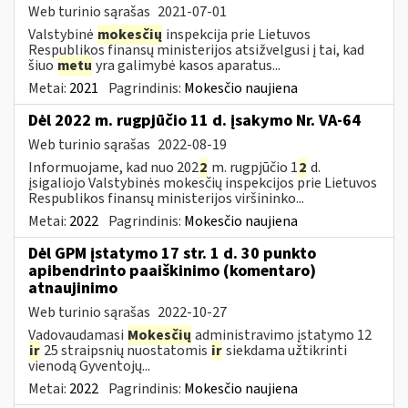
Web turinio sąrašas
2021-07-01
Valstybinė
mokesčių
inspekcija prie Lietuvos
Respublikos finansų ministerijos atsižvelgusi į tai, kad
šiuo
metu
yra galimybė kasos aparatus...
Metai:
2021
Pagrindinis:
Mokesčio naujiena
Dėl 2022 m. rugpjūčio 11 d. įsakymo Nr. VA-64
Web turinio sąrašas
2022-08-19
Informuojame, kad nuo 202
2
m. rugpjūčio 1
2
d.
įsigaliojo Valstybinės mokesčių inspekcijos prie Lietuvos
Respublikos finansų ministerijos viršininko...
Metai:
2022
Pagrindinis:
Mokesčio naujiena
Dėl GPM įstatymo 17 str. 1 d. 30 punkto
apibendrinto paaiškinimo (komentaro)
atnaujinimo
Web turinio sąrašas
2022-10-27
Vadovaudamasi
Mokesčių
administravimo įstatymo 12
ir
25 straipsnių nuostatomis
ir
siekdama užtikrinti
vienodą Gyventojų...
Metai:
2022
Pagrindinis:
Mokesčio naujiena