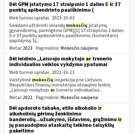
Dėl GPM įstatymo 17 straipsnio 1 dalies 5
ir
37
punktų apibendrinto paaiškinimo (
Web turinio sąrašas
2023-10-03
Siekdami užtikrinti sklandų
mokesčių
įstatymų
įgyvendinimą, parengėme GPMĮ[1] 17 straipsnio 1 dalies
5 ir 37 punktų apibendrinto paaiškinimo (komentaro)
papildymą. Šį...
Metai:
2023
Pagrindinis:
Mokesčio naujiena
Dėl leidinio „Laisvojo mokytojo
ar
trenerio
individualios veiklos vykdymo ypatumai
Web turinio sąrašas
2022-10-11
Valstybinė
mokesčių
inspekcija prie Lietuvos
Respublikos finansų ministerijos atnaujino leidinį
„Laisvojo mokytojo
ar
trenerio individualios...
Metai:
2022
Pagrindinis:
Mokesčio naujiena
Dėl apdoroto tabako, etilo alkoholio
ir
alkoholinių gėrimų ženklinimo
banderolių...užsakymo, išdavimo, grąžinimo
ir
jų panaudojimo ataskaitų teikimo taisyklių
pakeitimo