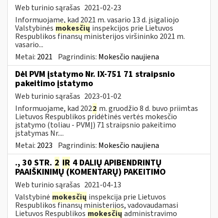
Web turinio sąrašas
2021-02-23
Informuojame, kad 2021 m. vasario 13 d. įsigaliojo
Valstybinės
mokesčių
inspekcijos prie Lietuvos
Respublikos finansų ministerijos viršininko 2021 m.
vasario...
Metai:
2021
Pagrindinis:
Mokesčio naujiena
Dėl PVM įstatymo Nr. IX-751 71 straipsnio
pakeitimo įstatymo
Web turinio sąrašas
2023-01-02
Informuojame, kad 202
2
m. gruodžio 8 d. buvo priimtas
Lietuvos Respublikos pridėtinės vertės mokesčio
įstatymo (toliau ­- PVMĮ) 71 straipsnio pakeitimo
įstatymas Nr....
Metai:
2023
Pagrindinis:
Mokesčio naujiena
., 30 STR.
2
IR
4 DALIŲ APIBENDRINTŲ
PAAIŠKINIMŲ (KOMENTARŲ) PAKEITIMO
Web turinio sąrašas
2021-04-13
Valstybinė
mokesčių
inspekcija prie Lietuvos
Respublikos finansų ministerijos, vadovaudamasi
Lietuvos Respublikos
mokesčių
administravimo