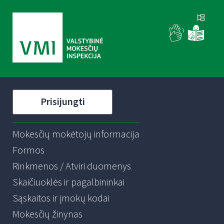
Prisijungti
Mokesčių mokėtojų informacija
Formos
Rinkmenos / Atviri duomenys
Skaičiuoklės ir pagalbininkai
Sąskaitos ir įmokų kodai
Mokesčių žinynas