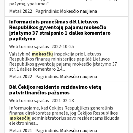
pažymą, ypatumai“...
Metai:
2022
Pagrindinis:
Mokesčio naujiena
Informacinis pranešimas dėl Lietuvos
Respublikos gyventojų pajamų mokesčio
įstatymo 37 straipsnio 1 dalies komentaro
papildymo
Web turinio sąrašas
2022-10-25
Valstybinė
mokesčių
inspekcija prie Lietuvos
Respublikos finansų ministerijos papildė Lietuvos
Respublikos gyventojų pajamų mokesčio įstatymo 37
str. 1 dalies komentaro 2.4...
Metai:
2022
Pagrindinis:
Mokesčio naujiena
Dėl Čekijos rezidento rezidavimo vietą
patvirtinančios pažymos
Web turinio sąrašas
2021-02-23
Informuojame, kad Čekijos Respublikos generalinis
finansų direktoratas pranešė, jog Čekijos Respublikos
mokesčių
administratorius savo rezidentams išduoda
elektronines...
Metai:
2021
Pagrindinis:
Mokesčio naujiena