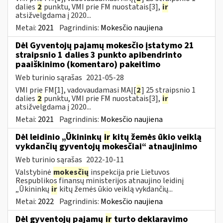
dalies
2
punktu, VMI prie FM nuostatais[3],
ir
atsižvelgdama į 2020...
Metai:
2021
Pagrindinis:
Mokesčio naujiena
Dėl Gyventojų pajamų mokesčio įstatymo 21
straipsnio 1 dalies 3 punkto apibendrinto
paaiškinimo (komentaro) pakeitimo
Web turinio sąrašas
2021-05-28
VMI prie FM[1], vadovaudamasi MAĮ[
2
] 25 straipsnio 1
dalies
2
punktu, VMI prie FM nuostatais[3],
ir
atsižvelgdama į 2020...
Metai:
2021
Pagrindinis:
Mokesčio naujiena
Dėl leidinio „Ūkininkų
ir
kitų žemės ūkio veiklą
vykdančių gyventojų mokesčiai“ atnaujinimo
Web turinio sąrašas
2022-10-11
Valstybinė
mokesčių
inspekcija prie Lietuvos
Respublikos finansų ministerijos atnaujino leidinį
„Ūkininkų
ir
kitų žemės ūkio veiklą vykdančių...
Metai:
2022
Pagrindinis:
Mokesčio naujiena
Dėl gyventojų pajamų
ir
turto deklaravimo