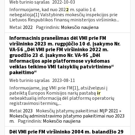
Web turinio sąrašas
2022-10-03
Informuojame, kad nuo 202
2
m. spalio 1 d.
nebegalioja[1] Valstybinės mokesčių inspekcijos prie
Lietuvos Respublikos finansų ministerijos viršininko...
Metai:
2022
Pagrindinis:
Mokesčio naujiena
Informacinis pranešimas dėl VMI prie FM
viršininko 2023 m. rugpjūčio 10 d. įsakymo Nr.
VA-56 „Dėl VMI prie FM viršininko 2022 m.
gruodžio 23 d. įsakymo Nr. VA-95 „Dėl
informacijos apie platformose vykdomas
veiklas teikimo VMI taisyklių patvirtinimo“
pakeitimo“
Web turinio sąrašas
2023-08-11
Informuojame, jog VMI prie FM[1], atsižvelgusi į
pateiktą Europos Komisijos narių pastabą
ir
nebeaktualią informaciją dėl platformų operatorių
registravimosi terminų,...
Metai:
2023
Mokesčių įstatymų pakeitimai:
MĮP 2021 »
Mokesčių administravimo įstatymo pakeitimai nuo 2023
m.
Pagrindinis:
Mokesčio naujiena
Dėl VMI prie FM viršininko 2004 m. balandžio 29