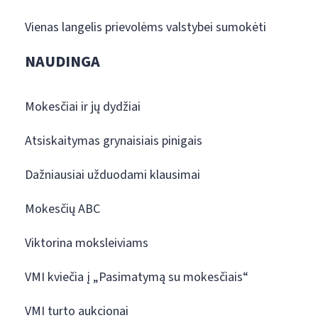
Vienas langelis prievolėms valstybei sumokėti
NAUDINGA
Mokesčiai ir jų dydžiai
Atsiskaitymas grynaisiais pinigais
Dažniausiai užduodami klausimai
Mokesčių ABC
Viktorina moksleiviams
VMI kviečia į „Pasimatymą su mokesčiais“
VMI turto aukcionai