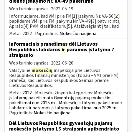
dienos įsakymo Nr. VA-49 pakeitimo
Web turinio sąrašas
2022-05-19
Informuojame, kad VMI prie FM[1] įsakymu Nr. VA-50[
2
]
papildėme VMI prie FM įsakymu Nr. VA-49[3] patvirtintą
Aprašo[4] PVM klasifikatorių[5]. Atsižvelgiant į tai, kad...
Metai:
2022
Pagrindinis:
Mokesčio naujiena
Informacinis pranešimas dėl Lietuvos
Respublikos labdaros
ir
paramos įstatymo 7
straipsnio
Web turinio sąrašas
2022-06-20
Valstybinė
mokesčių
inspekcija prie Lietuvos
Respublikos finansų ministerijos (toliau – VMI prie FM)
praneša, kad Lietuvos Respublikos Seimas priėmė
Lietuvos Respublikos...
Metai:
2022
Mokesčių žinyno kategorijos:
Mokesčių
įstatymų pakeitimai » Gyventojų pajamų mokesčio
pakeitimai nuo 2025 m.
Mokesčių įstatymų pakeitimai »
Labdaros ir paramos įstatymo pakeitimai nuo 2025 m.
Pagrindinis:
Mokesčio naujiena
Dėl Lietuvos Respublikos gyventojų pajamų
mokesčio įstatymo 15 straipsnio apibendrinto