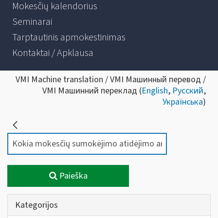
Mokesčių kalendorius
Seminarai
Tarptautinis apmokestinimas
Kontaktai / Apklausa
VMI Machine translation / VMI Машинный перевод /
VMI Машинний переклад (
English
,
Русский
,
Українська
)
Paieška
Kategorijos