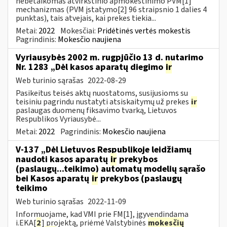
nebetaikomas atvirkštinio apmokestinimo PVM[1]
mechanizmas (PVM įstatymo[2] 96 straipsnio 1 dalies 4
punktas), tais atvejais, kai prekes tiekia...
Metai:
2022
Mokesčiai:
Pridėtinės vertės mokestis
Pagrindinis:
Mokesčio naujiena
Vyriausybės 2002 m. rugpjūčio 13 d. nutarimo
Nr. 1283 „Dėl kasos aparatų diegimo
ir
Web turinio sąrašas
2022-08-29
Pasikeitus teisės aktų nuostatoms, susijusioms su
teisiniu pagrindu nustatyti atsiskaitymų už prekes
ir
paslaugas duomenų fiksavimo tvarką, Lietuvos
Respublikos Vyriausybė...
Metai:
2022
Pagrindinis:
Mokesčio naujiena
V-137 „Dėl Lietuvos Respublikoje leidžiamų
naudoti kasos aparatų
ir
prekybos
(paslaugų...teikimo) automatų modelių sąrašo
bei Kasos aparatų
ir
prekybos (paslaugų
teikimo
Web turinio sąrašas
2022-11-09
Informuojame, kad VMI prie FM[1], įgyvendindama
i.EKA[
2
] projektą, priėmė Valstybinės
mokesčių