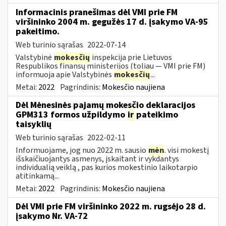
Informacinis pranešimas dėl VMI prie FM
viršininko 2004 m. gegužės 17 d. įsakymo VA-95
pakeitimo.
Web turinio sąrašas
2022-07-14
Valstybinė
mokesčių
inspekcija prie Lietuvos
Respublikos finansų ministerijos (toliau ― VMI prie FM)
informuoja apie Valstybinės
mokesčių
...
Metai:
2022
Pagrindinis:
Mokesčio naujiena
Dėl Mėnesinės pajamų mokesčio deklaracijos
GPM313 formos užpildymo
ir
pateikimo
taisyklių
Web turinio sąrašas
2022-02-11
Informuojame, jog nuo 2022 m. sausio
mėn
. visi mokestį
išskaičiuojantys asmenys, įskaitant ir vykdantys
individualią veiklą , pas kurios mokestinio laikotarpio
atitinkamą...
Metai:
2022
Pagrindinis:
Mokesčio naujiena
Dėl VMI prie FM viršininko 2022 m. rugsėjo 28 d.
įsakymo Nr. VA-72