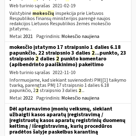
Web turinio sąrašas
2021-02-19
Valstybinė
mokesčių
inspekcija prie Lietuvos
Respublikos finansų ministerijos parengė naujos
redakcijos Lietuvos Respublikos žemės mokesčio
įstatymo...
Metai:
2021
Pagrindinis:
Mokesčio naujiena
mokesčio įstatymo 17 straipsnio 1 dalies 6.18
papunkčio, 22 straipsnio 3 dalies
2
...punkto, 23
straipsnio
2
dalies
2
punkto komentaro
(apibendrinto paaiškinimo) pakeitimo
Web turinio sąrašas
2022-11-10
Informuojame, kad siekiant suvienodinti PMĮ[1] taikymo
tvarką, parengtas PMĮ 17 straipsnio 1 dalies 6.18
papunkčio, 2
2
straipsnio 3 dalies
2
...
Metai:
2022
Pagrindinis:
Mokesčio naujiena
Dėl aptarnavimo įmonių veiksmų, siekiant
užbaigti kasos aparatų įregistravimą /
įregistruotų kasos aparatų registrinių duomenų
keitimą / išregistravimą, kurių procedūros
pradėtos šalyje paskelbus karantiną