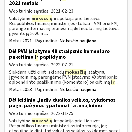
2021 metais
Web turinio sąrašas
2021-02-23
Valstybinė
mokesčių
inspekcija prie Lietuvos
Respublikos finansų ministerijos (toliau – VMI prie FM)
parengė informacinį pranešimą dėl nuolatinių Lietuvos
gyventojų 2020 m....
Metai:
2021
Pagrindinis:
Mokesčio naujiena
Dėl PVM įstatymo 49 straipsnio komentaro
pakeitimo
ir
papildymo
Web turinio sąrašas
2023-07-21
Siekdami užtikrinti sklandų
mokesčių
įstatymų
įgyvendinimą, parengėme PVM įstatymo 49 straipsnio
apibendrinto paaiškinimo (komentaro) pakeitimą
ir
...
Metai:
2023
Pagrindinis:
Mokesčio naujiena
Dėl leidinio „Individualios veiklos, vykdomos
pagal pažymą, ypatumai“ atnaujinimo
Web turinio sąrašas
2022-11-25
Valstybinė
mokesčių
inspekcija prie Lietuvos
Respublikos finansų ministerijos informuoja, jog
atnaujino leidinį „Individualios veiklos, vykdomos pagal