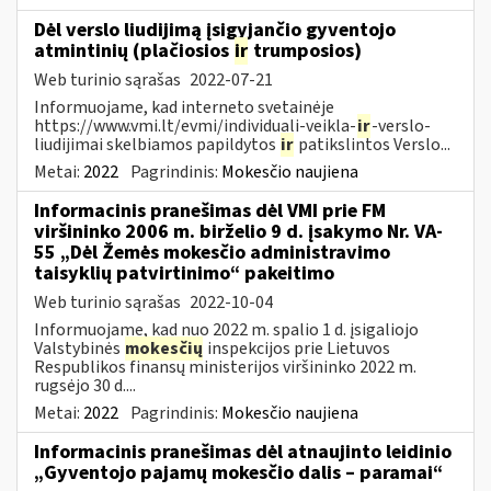
Dėl verslo liudijimą įsigyjančio gyventojo
atmintinių (plačiosios
ir
trumposios)
Web turinio sąrašas
2022-07-21
Informuojame, kad interneto svetainėje
https://www.vmi.lt/evmi/individuali-veikla-
ir
-verslo-
liudijimai skelbiamos papildytos
ir
patikslintos Verslo...
Metai:
2022
Pagrindinis:
Mokesčio naujiena
Informacinis pranešimas dėl VMI prie FM
viršininko 2006 m. birželio 9 d. įsakymo Nr. VA-
55 „Dėl Žemės mokesčio administravimo
taisyklių patvirtinimo“ pakeitimo
Web turinio sąrašas
2022-10-04
Informuojame, kad nuo 2022 m. spalio 1 d. įsigaliojo
Valstybinės
mokesčių
inspekcijos prie Lietuvos
Respublikos finansų ministerijos viršininko 2022 m.
rugsėjo 30 d....
Metai:
2022
Pagrindinis:
Mokesčio naujiena
Informacinis pranešimas dėl atnaujinto leidinio
„Gyventojo pajamų mokesčio dalis – paramai“