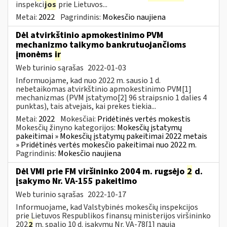
inspekci
jos
prie Lietuvos...
Metai:
2022
Pagrindinis:
Mokesčio naujiena
Dėl atvirkštinio apmokestinimo PVM
mechanizmo taikymo bankrutuojančioms
įmonėms
ir
Web turinio sąrašas
2022-01-03
Informuojame, kad nuo 2022 m. sausio 1 d.
nebetaikomas atvirkštinio apmokestinimo PVM[1]
mechanizmas (PVM įstatymo[2] 96 straipsnio 1 dalies 4
punktas), tais atvejais, kai prekes tiekia...
Metai:
2022
Mokesčiai:
Pridėtinės vertės mokestis
Mokesčių žinyno kategorijos:
Mokesčių įstatymų
pakeitimai » Mokesčių įstatymų pakeitimai 2022 metais
» Pridėtinės vertės mokesčio pakeitimai nuo 2022 m.
Pagrindinis:
Mokesčio naujiena
Dėl VMI prie FM viršininko 2004 m. rugsėjo
2
d.
įsakymo Nr. VA-155 pakeitimo
Web turinio sąrašas
2022-10-17
Informuojame, kad Valstybinės mokesčių inspekcijos
prie Lietuvos Respublikos finansų ministerijos viršininko
202
2
m. spalio 10 d. įsakymu Nr. VA-78[1] nauja