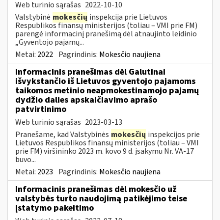
Web turinio sąrašas
2022-10-10
Valstybinė
mokesčių
inspekcija prie Lietuvos
Respublikos finansų ministerijos (toliau – VMI prie FM)
parengė informacinį pranešimą dėl atnaujinto leidinio
„Gyventojo pajamų...
Metai:
2022
Pagrindinis:
Mokesčio naujiena
Informacinis pranešimas dėl Galutinai
išvykstančio iš Lietuvos gyventojo pajamoms
taikomos metinio neapmokestinamojo pajamų
dydžio dalies apskaičiavimo aprašo
patvirtinimo
Web turinio sąrašas
2023-03-13
Pranešame, kad Valstybinės
mokesčių
inspekcijos prie
Lietuvos Respublikos finansų ministerijos (toliau – VMI
prie FM) viršininko 2023 m. kovo 9 d. įsakymu Nr. VA-17
buvo...
Metai:
2023
Pagrindinis:
Mokesčio naujiena
Informacinis pranešimas dėl mokesčio už
valstybės turto naudojimą patikėjimo teise
įstatymo pakeitimo