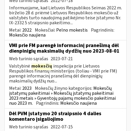
Web turinio sąrašas
2022-07-18
Informuojame, kad Lietuvos Respublikos Seimas 2022 m.
birželio 28 d. priėmė Lietuvos Respublikos mokesčio už
valstybės turto naudojimą patikėjimo teise įstatymo Nr.
IX-2332 5 straipsnio pakeitimo...
Metai:
2022
Mokesčiai:
Pelno mokestis
Pagrindinis:
Mokesčio naujiena
VMI prie FM parengė informacinį pranešimą dėl
dienpinigių maksimalių dydžių nuo 2023-08-01
Web turinio sąrašas
2023-07-21
Valstybinė
mokesčių
inspekcija prie Lietuvos
Respublikos finansų ministerijos (toliau - VMI prie FM)
parengė informacinį pranešimą dėl dienpinigių
maksimalių dydžių nuo...
Metai:
2023
Mokesčių žinyno kategorijos:
Mokesčių
įstatymų pakeitimai » Mokesčių įstatymų pakeitimai
2023 metais » Gyventojų pajamų mokesčio pakeitimai
nuo 2023 m.
Pagrindinis:
Mokesčio naujiena
Dėl PVM įstatymo 20 straipsnio 4 dalies
komentaro įsigaliojimo
Web turinio sąrašas
2022-07-15