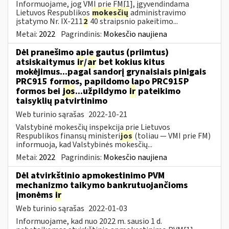
Informuojame, jog VMI prie FM[1], įgyvendindama
Lietuvos Respublikos
mokesčių
administravimo
įstatymo Nr. IX-211
2
40 straipsnio pakeitimo...
Metai:
2022
Pagrindinis:
Mokesčio naujiena
Dėl pranešimo apie gautus (priimtus)
atsiskaitymus
ir
/
ar
bet kokius kitus
mokėjimus...pagal sandorį grynaisiais pinigais
PRC915 formos, papildomo lapo PRC915P
formos bei
jos
...užpildymo
ir
pateikimo
taisyklių patvirtinimo
Web turinio sąrašas
2022-10-21
Valstybinė mokesčių inspekcija prie Lietuvos
Respublikos finansų ministeri
jos
(toliau ― VMI prie FM)
informuoja, kad Valstybinės mokesčių...
Metai:
2022
Pagrindinis:
Mokesčio naujiena
Dėl atvirkštinio apmokestinimo PVM
mechanizmo taikymo bankrutuojančioms
įmonėms
ir
Web turinio sąrašas
2022-01-03
Informuojame, kad nuo 2022 m. sausio 1 d.