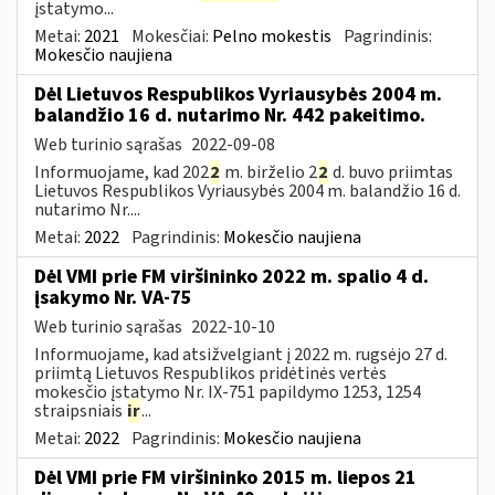
įstatymo...
Metai:
2021
Mokesčiai:
Pelno mokestis
Pagrindinis:
Mokesčio naujiena
Dėl Lietuvos Respublikos Vyriausybės 2004 m.
balandžio 16 d. nutarimo Nr. 442 pakeitimo.
Web turinio sąrašas
2022-09-08
Informuojame, kad 202
2
m. birželio 2
2
d. buvo priimtas
Lietuvos Respublikos Vyriausybės 2004 m. balandžio 16 d.
nutarimo Nr....
Metai:
2022
Pagrindinis:
Mokesčio naujiena
Dėl VMI prie FM viršininko 2022 m. spalio 4 d.
įsakymo Nr. VA-75
Web turinio sąrašas
2022-10-10
Informuojame, kad atsižvelgiant į 2022 m. rugsėjo 27 d.
priimtą Lietuvos Respublikos pridėtinės vertės
mokesčio įstatymo Nr. IX-751 papildymo 1253, 1254
straipsniais
ir
...
Metai:
2022
Pagrindinis:
Mokesčio naujiena
Dėl VMI prie FM viršininko 2015 m. liepos 21