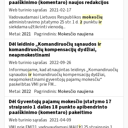
paaiškinimo (komentaro) naujos redakcijos
Web turinio sąrašas
2021-02-17
Vadovaudamasi Lietuvos Respublikos
mokesčių
administravimo įstatymo 25 str. 1 d.
2
punktu
ir
siekdama užtikrinti vienodą...
Metai:
2021
Pagrindinis:
Mokesčio naujiena
Dėl leidinio „Komandiruočių sąnaudos
ir
komandiruočių kompensacijų dydžiai,
neapmokestinami
Web turinio sąrašas
2022-09-26
Informuojame, kad atnaujintas leidinys „Komandiruočių
sąnaudos
ir
komandiruočių kompensacijų dydžiai,
neapmokestinami gyventojų pajamų mokesčiu“
paskelbtas VMI prie FM...
Metai:
2022
Pagrindinis:
Mokesčio naujiena
Dėl Gyventojų pajamų mokesčio įstatymo 17
straipsnio 1 dalies 18 punkto apibendrinto
paaiškinimo (komentaro) pakeitimo
Web turinio sąrašas
2021-04-09
VMI prie FM[1], vadovaudamasi MAĮ[
2
] 25 straipsnio 1