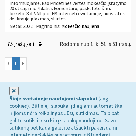
Informuojame, kad Pridėtinės vertės mokesčio įstatymo
20 straipsnio 4 dalies komentaro, paskelbto š. m.
birželio 8 d. VMI prie FM interneto svetainėje, nuostatos
dėl kraujo plazmos, skirtos...
Metai:
2022
Pagrindinis:
Mokesčio naujiena
75 Įrašų(-ai)
Rodoma nuo 1 iki 51 iš 51 irašų.
1
Uždaryti
Šioje svetainėje naudojami slapukai
(angl.
cookies). Būtinieji slapukai įdiegiami automatiškai
ir jiems nėra reikalingas Jūsų sutikimas. Taip pat
galite sutikti ir su kitų slapukų naudojimu. Savo
sutikimą bet kada galėsite atšaukti pakeisdami
interneto naršyklės nustatymus ir ištrindami