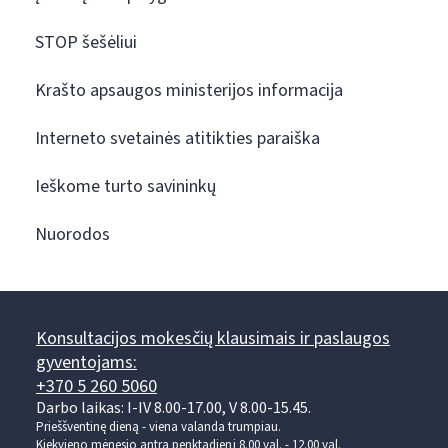
STOP šešėliui
Krašto apsaugos ministerijos informacija
Interneto svetainės atitikties paraiška
Ieškome turto savininkų
Nuorodos
Konsultacijos mokesčių klausimais ir paslaugos
gyventojams:
+370 5 260 5060
Darbo laikas: I-IV 8.00-17.00, V 8.00-15.45.
Prieššventinę dieną - viena valanda trumpiau.
Kiekvieno mėnesio antrą penktadienį 8.00 val. - 12.00 val.