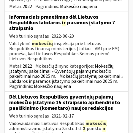
Metai:
2022
Pagrindinis:
Mokesčio naujiena
Informacinis pranešimas dėl Lietuvos
Respublikos labdaros
ir
paramos įstatymo 7
straipsnio
Web turinio sąrašas
2022-06-20
Valstybinė
mokesčių
inspekcija prie Lietuvos
Respublikos finansų ministerijos (toliau – VMI prie FM)
praneša, kad Lietuvos Respublikos Seimas priėmė
Lietuvos Respublikos...
Metai:
2022
Mokesčių žinyno kategorijos:
Mokesčių
įstatymų pakeitimai » Gyventojų pajamų mokesčio
pakeitimai nuo 2025 m.
Mokesčių įstatymų pakeitimai »
Labdaros ir paramos įstatymo pakeitimai nuo 2025 m.
Pagrindinis:
Mokesčio naujiena
Dėl Lietuvos Respublikos gyventojų pajamų
mokesčio įstatymo 15 straipsnio apibendrinto
paaiškinimo (komentaro) naujos redakcijos
Web turinio sąrašas
2021-02-17
Vadovaudamasi Lietuvos Respublikos
mokesčių
administravimo įstatymo 25 str. 1 d.
2
punktu
ir