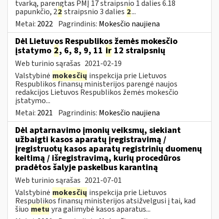
tvarką, parengtas PMĮ 17 straipsnio 1 dalies 6.18
papunkčio, 2
2
straipsnio 3 dalies
2
...
Metai:
2022
Pagrindinis:
Mokesčio naujiena
Dėl Lietuvos Respublikos žemės mokesčio
įstatymo
2
, 6, 8, 9, 11
ir
12 straipsnių
Web turinio sąrašas
2021-02-19
Valstybinė
mokesčių
inspekcija prie Lietuvos
Respublikos finansų ministerijos parengė naujos
redakcijos Lietuvos Respublikos žemės mokesčio
įstatymo...
Metai:
2021
Pagrindinis:
Mokesčio naujiena
Dėl aptarnavimo įmonių veiksmų, siekiant
užbaigti kasos aparatų įregistravimą /
įregistruotų kasos aparatų registrinių duomenų
keitimą / išregistravimą, kurių procedūros
pradėtos šalyje paskelbus karantiną
Web turinio sąrašas
2021-07-01
Valstybinė
mokesčių
inspekcija prie Lietuvos
Respublikos finansų ministerijos atsižvelgusi į tai, kad
šiuo
metu
yra galimybė kasos aparatus...