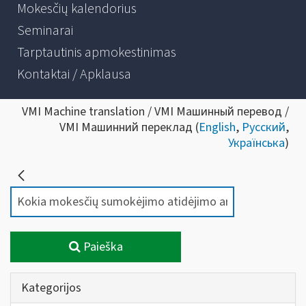
Mokesčių kalendorius
Seminarai
Tarptautinis apmokestinimas
Kontaktai / Apklausa
VMI Machine translation / VMI Машинный перевод /
VMI Машинний переклад (
English
,
Русский
,
Українська
)
Paieška
Kategorijos