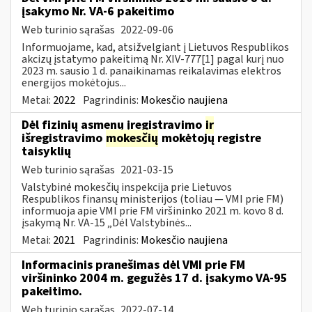
įsakymo Nr. VA-6 pakeitimo
Web turinio sąrašas
2022-09-06
Informuojame, kad, atsižvelgiant į Lietuvos Respublikos
akcizų įstatymo pakeitimą Nr. XIV-777[1] pagal kurį nuo
2023 m. sausio 1 d. panaikinamas reikalavimas elektros
energijos mokėtojus...
Metai:
2022
Pagrindinis:
Mokesčio naujiena
Dėl fizinių asmenų įregistravimo
ir
išregistravimo
mokesčių
mokėtojų registre
taisyklių
Web turinio sąrašas
2021-03-15
Valstybinė mokesčių inspekcija prie Lietuvos
Respublikos finansų ministerijos (toliau ― VMI prie FM)
informuoja apie VMI prie FM viršininko 2021 m. kovo 8 d.
įsakymą Nr. VA-15 „Dėl Valstybinės...
Metai:
2021
Pagrindinis:
Mokesčio naujiena
Informacinis pranešimas dėl VMI prie FM
viršininko 2004 m. gegužės 17 d. įsakymo VA-95
pakeitimo.
Web turinio sąrašas
2022-07-14