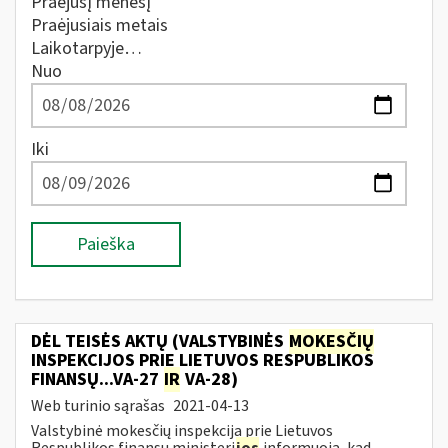
Praėjusį mėnesį
Praėjusiais metais
Laikotarpyje…
Nuo
Iki
Paieška
DĖL TEISĖS AKTŲ (VALSTYBINĖS
MOKESČIŲ
INSPEKCIJOS PRIE LIETUVOS RESPUBLIKOS
FINANSŲ...VA-27
IR
VA-28)
Web turinio sąrašas
2021-04-13
Valstybinė mokesčių inspekcija prie Lietuvos
Respublikos finansų ministeri
jos
informuoja, kad