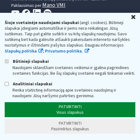
Mano VMI
Paklausimas per
U
Šioje svetainėje naudojami slapukai
(angl. cookies). Būtinieji
slapukai įdiegiami automatiškai ir jiems nėra reikalingas Jūsų
sutikimas. Taip pat galite sutikti ir su kitų slapukų naudojimu. Savo
sutikimą bet kada galėsite atšaukti pakeisdami interneto naršyklės
nustatymus ir ištrindami įrašytus slapukus. Daugiau informacijos
Valstybinė mokesčių inspekcija prie Lietuvos
Slapukų politika
;
Privatumo politika.
Respublikos finansų ministerijos
Būtinieji slapukai
Biudžetinė įstaiga. Juridinio asmens kodas — 188659752,
Naudojami sklandžiam svetainės veikimui ir įgalina pagrindines
adresas: Vasario 16-osios g. 14, 01107 Vilnius, Lietuva, el.paštas:
svetainės funkcijas. Be šių slapukų svetainė negali tinkamai veikti.
vmi@vmi.lt
, E. pristatymo dėžutės adresas 188659752
Duomenys apie Valstybinę mokesčių inspekciją prie Lietuvos
Analitiniai slapukai
Respublikos finansų ministerijos kaupiami ir saugomi Juridinių
Renka statistinę informaciją apie svetainės naudojimą ir
asmenų registre
naudojami Jūsų naršymo patirties gerinimui.
PATVIRTINTI
Visus slapukus
PATVIRTINTI
Pasirinktus slapukus