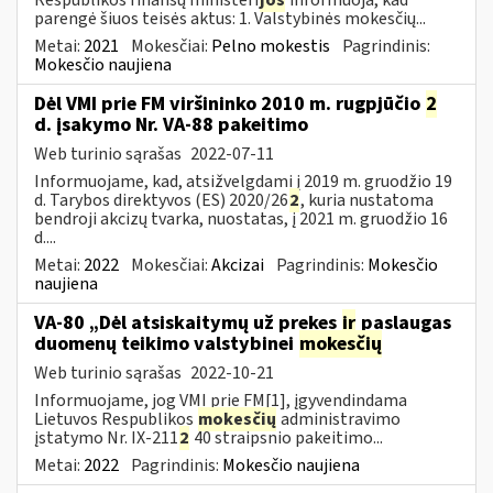
parengė šiuos teisės aktus: 1. Valstybinės mokesčių...
Metai:
2021
Mokesčiai:
Pelno mokestis
Pagrindinis:
Mokesčio naujiena
Dėl VMI prie FM viršininko 2010 m. rugpjūčio
2
d. įsakymo Nr. VA-88 pakeitimo
Web turinio sąrašas
2022-07-11
Informuojame, kad, atsižvelgdami į 2019 m. gruodžio 19
d. Tarybos direktyvos (ES) 2020/26
2
, kuria nustatoma
bendroji akcizų tvarka, nuostatas, į 2021 m. gruodžio 16
d....
Metai:
2022
Mokesčiai:
Akcizai
Pagrindinis:
Mokesčio
naujiena
VA-80 „Dėl atsiskaitymų už prekes
ir
paslaugas
duomenų teikimo valstybinei
mokesčių
Web turinio sąrašas
2022-10-21
Informuojame, jog VMI prie FM[1], įgyvendindama
Lietuvos Respublikos
mokesčių
administravimo
įstatymo Nr. IX-211
2
40 straipsnio pakeitimo...
Metai:
2022
Pagrindinis:
Mokesčio naujiena