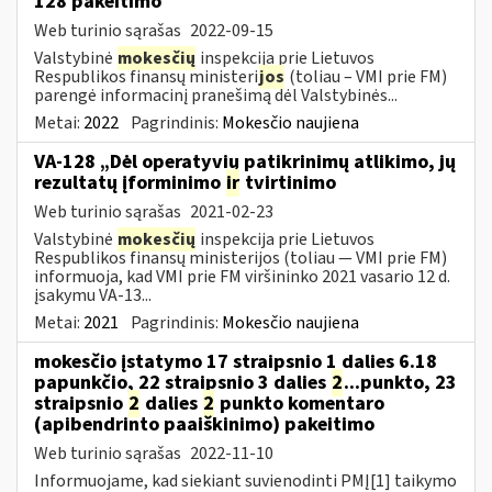
128 pakeitimo
Web turinio sąrašas
2022-09-15
Valstybinė
mokesčių
inspekcija prie Lietuvos
Respublikos finansų ministeri
jos
(toliau – VMI prie FM)
parengė informacinį pranešimą dėl Valstybinės...
Metai:
2022
Pagrindinis:
Mokesčio naujiena
VA-128 „Dėl operatyvių patikrinimų atlikimo, jų
rezultatų įforminimo
ir
tvirtinimo
Web turinio sąrašas
2021-02-23
Valstybinė
mokesčių
inspekcija prie Lietuvos
Respublikos finansų ministerijos (toliau ― VMI prie FM)
informuoja, kad VMI prie FM viršininko 2021 vasario 12 d.
įsakymu VA-13...
Metai:
2021
Pagrindinis:
Mokesčio naujiena
mokesčio įstatymo 17 straipsnio 1 dalies 6.18
papunkčio, 22 straipsnio 3 dalies
2
...punkto, 23
straipsnio
2
dalies
2
punkto komentaro
(apibendrinto paaiškinimo) pakeitimo
Web turinio sąrašas
2022-11-10
Informuojame, kad siekiant suvienodinti PMĮ[1] taikymo