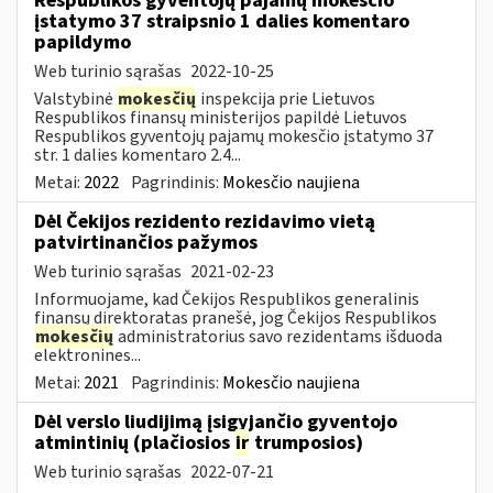
Respublikos gyventojų pajamų mokesčio
įstatymo 37 straipsnio 1 dalies komentaro
papildymo
Web turinio sąrašas
2022-10-25
Valstybinė
mokesčių
inspekcija prie Lietuvos
Respublikos finansų ministerijos papildė Lietuvos
Respublikos gyventojų pajamų mokesčio įstatymo 37
str. 1 dalies komentaro 2.4...
Metai:
2022
Pagrindinis:
Mokesčio naujiena
Dėl Čekijos rezidento rezidavimo vietą
patvirtinančios pažymos
Web turinio sąrašas
2021-02-23
Informuojame, kad Čekijos Respublikos generalinis
finansų direktoratas pranešė, jog Čekijos Respublikos
mokesčių
administratorius savo rezidentams išduoda
elektronines...
Metai:
2021
Pagrindinis:
Mokesčio naujiena
Dėl verslo liudijimą įsigyjančio gyventojo
atmintinių (plačiosios
ir
trumposios)
Web turinio sąrašas
2022-07-21