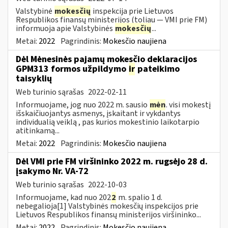
Valstybinė
mokesčių
inspekcija prie Lietuvos
Respublikos finansų ministerijos (toliau ― VMI prie FM)
informuoja apie Valstybinės
mokesčių
...
Metai:
2022
Pagrindinis:
Mokesčio naujiena
Dėl Mėnesinės pajamų mokesčio deklaracijos
GPM313 formos užpildymo
ir
pateikimo
taisyklių
Web turinio sąrašas
2022-02-11
Informuojame, jog nuo 2022 m. sausio
mėn
. visi mokestį
išskaičiuojantys asmenys, įskaitant ir vykdantys
individualią veiklą , pas kurios mokestinio laikotarpio
atitinkamą...
Metai:
2022
Pagrindinis:
Mokesčio naujiena
Dėl VMI prie FM viršininko 2022 m. rugsėjo 28 d.
įsakymo Nr. VA-72
Web turinio sąrašas
2022-10-03
Informuojame, kad nuo 202
2
m. spalio 1 d.
nebegalioja[1] Valstybinės mokesčių inspekcijos prie
Lietuvos Respublikos finansų ministerijos viršininko...
Metai:
2022
Pagrindinis:
Mokesčio naujiena