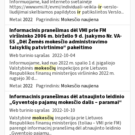
Informuojame, kad interneto svetainėje
https://www.vmi.lt/evmi/individuali-veikla-
ir
-verslo-
liudijimai skelbiamos papildytos
ir
patikslintos Verslo...
Metai:
2022
Pagrindinis:
Mokesčio naujiena
Informacinis pranešimas dėl VMI prie FM
viršininko 2006 m. birželio 9 d. įsakymo Nr. VA-
55 „Dėl Žemės mokesčio administravimo
taisyklių patvirtinimo“ pakeitimo
Web turinio sąrašas
2022-10-04
Informuojame, kad nuo 2022 m. spalio 1 d. įsigaliojo
Valstybinės
mokesčių
inspekcijos prie Lietuvos
Respublikos finansų ministerijos viršininko 2022 m.
rugsėjo 30 d....
Metai:
2022
Pagrindinis:
Mokesčio naujiena
Informacinis pranešimas dėl atnaujinto leidinio
„Gyventojo pajamų mokesčio dalis – paramai“
Web turinio sąrašas
2022-10-10
Valstybinė
mokesčių
inspekcija prie Lietuvos
Respublikos finansų ministerijos (toliau – VMI prie FM)
parengė informacinį pranešimą dėl atnaujinto leidinio
„Gyventojo pajamų...