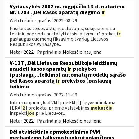
Vyriausybės 2002 m. rugpjūčio 13 d. nutarimo
Nr. 1283 „Dėl kasos aparatų diegimo
ir
Web turinio sąrašas
2022-08-29
Pasikeitus teisės aktų nuostatoms, susijusioms su
teisiniu pagrindu nustatyti atsiskaitymų už prekes
ir
paslaugas duomenų fiksavimo tvarką, Lietuvos
Respublikos Vyriausybė...
Metai:
2022
Pagrindinis:
Mokesčio naujiena
V-137 „Dėl Lietuvos Respublikoje leidžiamų
naudoti kasos aparatų
ir
prekybos
(paslaugų...teikimo) automatų modelių sąrašo
bei Kasos aparatų
ir
prekybos (paslaugų
teikimo
Web turinio sąrašas
2022-11-09
Informuojame, kad VMI prie FM[1], įgyvendindama
i.EKA[
2
] projektą, priėmė Valstybinės
mokesčių
inspekci
jos
prie Lietuvos...
Metai:
2022
Pagrindinis:
Mokesčio naujiena
Dėl atvirkštinio apmokestinimo PVM
mechanizmo taikymo bankrutuojančioms