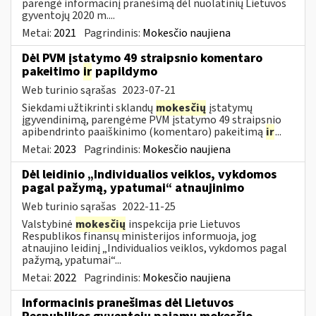
parengė informacinį pranešimą dėl nuolatinių Lietuvos
gyventojų 2020 m....
Metai:
2021
Pagrindinis:
Mokesčio naujiena
Dėl PVM įstatymo 49 straipsnio komentaro
pakeitimo
ir
papildymo
Web turinio sąrašas
2023-07-21
Siekdami užtikrinti sklandų
mokesčių
įstatymų
įgyvendinimą, parengėme PVM įstatymo 49 straipsnio
apibendrinto paaiškinimo (komentaro) pakeitimą
ir
...
Metai:
2023
Pagrindinis:
Mokesčio naujiena
Dėl leidinio „Individualios veiklos, vykdomos
pagal pažymą, ypatumai“ atnaujinimo
Web turinio sąrašas
2022-11-25
Valstybinė
mokesčių
inspekcija prie Lietuvos
Respublikos finansų ministerijos informuoja, jog
atnaujino leidinį „Individualios veiklos, vykdomos pagal
pažymą, ypatumai“...
Metai:
2022
Pagrindinis:
Mokesčio naujiena
Informacinis pranešimas dėl Lietuvos