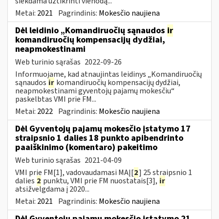
siekdama užtikrinti vienodą...
Metai:
2021
Pagrindinis:
Mokesčio naujiena
Dėl leidinio „Komandiruočių sąnaudos
ir
komandiruočių kompensacijų dydžiai,
neapmokestinami
Web turinio sąrašas
2022-09-26
Informuojame, kad atnaujintas leidinys „Komandiruočių
sąnaudos
ir
komandiruočių kompensacijų dydžiai,
neapmokestinami gyventojų pajamų mokesčiu“
paskelbtas VMI prie FM...
Metai:
2022
Pagrindinis:
Mokesčio naujiena
Dėl Gyventojų pajamų mokesčio įstatymo 17
straipsnio 1 dalies 18 punkto apibendrinto
paaiškinimo (komentaro) pakeitimo
Web turinio sąrašas
2021-04-09
VMI prie FM[1], vadovaudamasi MAĮ[
2
] 25 straipsnio 1
dalies
2
punktu, VMI prie FM nuostatais[3],
ir
atsižvelgdama į 2020...
Metai:
2021
Pagrindinis:
Mokesčio naujiena
Dėl Gyventojų pajamų mokesčio įstatymo 21