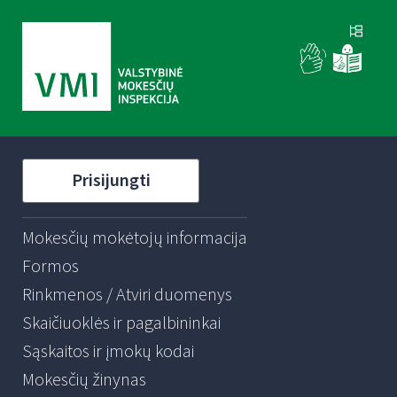
Prisijungti
Mokesčių mokėtojų informacija
Formos
Rinkmenos / Atviri duomenys
Skaičiuoklės ir pagalbininkai
Sąskaitos ir įmokų kodai
Mokesčių žinynas