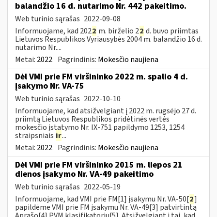
balandžio 16 d. nutarimo Nr. 442 pakeitimo.
Web turinio sąrašas
2022-09-08
Informuojame, kad 202
2
m. birželio 2
2
d. buvo priimtas
Lietuvos Respublikos Vyriausybės 2004 m. balandžio 16 d.
nutarimo Nr....
Metai:
2022
Pagrindinis:
Mokesčio naujiena
Dėl VMI prie FM viršininko 2022 m. spalio 4 d.
įsakymo Nr. VA-75
Web turinio sąrašas
2022-10-10
Informuojame, kad atsižvelgiant į 2022 m. rugsėjo 27 d.
priimtą Lietuvos Respublikos pridėtinės vertės
mokesčio įstatymo Nr. IX-751 papildymo 1253, 1254
straipsniais
ir
...
Metai:
2022
Pagrindinis:
Mokesčio naujiena
Dėl VMI prie FM viršininko 2015 m. liepos 21
dienos įsakymo Nr. VA-49 pakeitimo
Web turinio sąrašas
2022-05-19
Informuojame, kad VMI prie FM[1] įsakymu Nr. VA-50[
2
]
papildėme VMI prie FM įsakymu Nr. VA-49[3] patvirtintą
Aprašo[4] PVM klasifikatorių[5]. Atsižvelgiant į tai, kad...