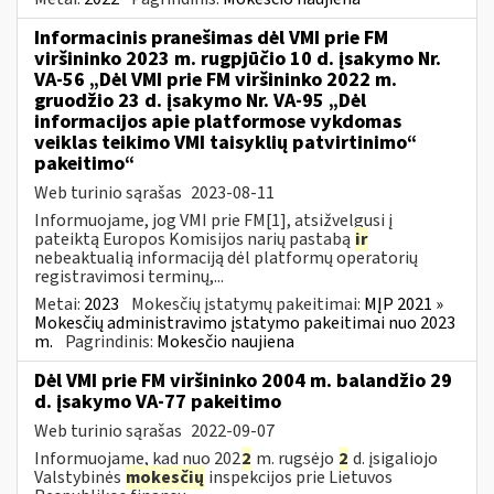
Informacinis pranešimas dėl VMI prie FM
viršininko 2023 m. rugpjūčio 10 d. įsakymo Nr.
VA-56 „Dėl VMI prie FM viršininko 2022 m.
gruodžio 23 d. įsakymo Nr. VA-95 „Dėl
informacijos apie platformose vykdomas
veiklas teikimo VMI taisyklių patvirtinimo“
pakeitimo“
Web turinio sąrašas
2023-08-11
Informuojame, jog VMI prie FM[1], atsižvelgusi į
pateiktą Europos Komisijos narių pastabą
ir
nebeaktualią informaciją dėl platformų operatorių
registravimosi terminų,...
Metai:
2023
Mokesčių įstatymų pakeitimai:
MĮP 2021 »
Mokesčių administravimo įstatymo pakeitimai nuo 2023
m.
Pagrindinis:
Mokesčio naujiena
Dėl VMI prie FM viršininko 2004 m. balandžio 29
d. įsakymo VA-77 pakeitimo
Web turinio sąrašas
2022-09-07
Informuojame, kad nuo 202
2
m. rugsėjo
2
d. įsigaliojo
Valstybinės
mokesčių
inspekcijos prie Lietuvos