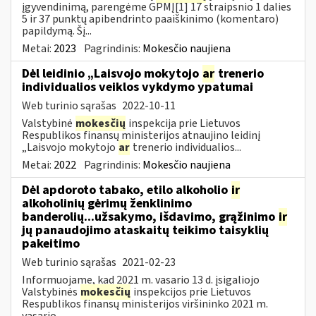
įgyvendinimą, parengėme GPMĮ[1] 17 straipsnio 1 dalies
5 ir 37 punktų apibendrinto paaiškinimo (komentaro)
papildymą. Šį...
Metai:
2023
Pagrindinis:
Mokesčio naujiena
Dėl leidinio „Laisvojo mokytojo
ar
trenerio
individualios veiklos vykdymo ypatumai
Web turinio sąrašas
2022-10-11
Valstybinė
mokesčių
inspekcija prie Lietuvos
Respublikos finansų ministerijos atnaujino leidinį
„Laisvojo mokytojo
ar
trenerio individualios...
Metai:
2022
Pagrindinis:
Mokesčio naujiena
Dėl apdoroto tabako, etilo alkoholio
ir
alkoholinių gėrimų ženklinimo
banderolių...užsakymo, išdavimo, grąžinimo
ir
jų panaudojimo ataskaitų teikimo taisyklių
pakeitimo
Web turinio sąrašas
2021-02-23
Informuojame, kad 2021 m. vasario 13 d. įsigaliojo
Valstybinės
mokesčių
inspekcijos prie Lietuvos
Respublikos finansų ministerijos viršininko 2021 m.
vasario...