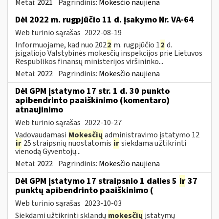
Metai:
2021
Pagrindinis:
Mokesčio naujiena
Dėl 2022 m. rugpjūčio 11 d. įsakymo Nr. VA-64
Web turinio sąrašas
2022-08-19
Informuojame, kad nuo 202
2
m. rugpjūčio 1
2
d.
įsigaliojo Valstybinės mokesčių inspekcijos prie Lietuvos
Respublikos finansų ministerijos viršininko...
Metai:
2022
Pagrindinis:
Mokesčio naujiena
Dėl GPM įstatymo 17 str. 1 d. 30 punkto
apibendrinto paaiškinimo (komentaro)
atnaujinimo
Web turinio sąrašas
2022-10-27
Vadovaudamasi
Mokesčių
administravimo įstatymo 12
ir
25 straipsnių nuostatomis
ir
siekdama užtikrinti
vienodą Gyventojų...
Metai:
2022
Pagrindinis:
Mokesčio naujiena
Dėl GPM įstatymo 17 straipsnio 1 dalies 5
ir
37
punktų apibendrinto paaiškinimo (
Web turinio sąrašas
2023-10-03
Siekdami užtikrinti sklandų
mokesčių
įstatymų