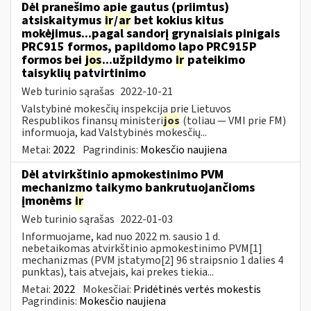
Dėl pranešimo apie gautus (priimtus)
atsiskaitymus
ir
/
ar
bet kokius kitus
mokėjimus...pagal sandorį grynaisiais pinigais
PRC915 formos, papildomo lapo PRC915P
formos bei
jos
...užpildymo
ir
pateikimo
taisyklių patvirtinimo
Web turinio sąrašas
2022-10-21
Valstybinė mokesčių inspekcija prie Lietuvos
Respublikos finansų ministeri
jos
(toliau ― VMI prie FM)
informuoja, kad Valstybinės mokesčių...
Metai:
2022
Pagrindinis:
Mokesčio naujiena
Dėl atvirkštinio apmokestinimo PVM
mechanizmo taikymo bankrutuojančioms
įmonėms
ir
Web turinio sąrašas
2022-01-03
Informuojame, kad nuo 2022 m. sausio 1 d.
nebetaikomas atvirkštinio apmokestinimo PVM[1]
mechanizmas (PVM įstatymo[2] 96 straipsnio 1 dalies 4
punktas), tais atvejais, kai prekes tiekia...
Metai:
2022
Mokesčiai:
Pridėtinės vertės mokestis
Pagrindinis:
Mokesčio naujiena