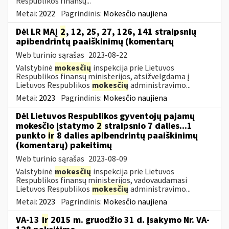
Respublikos finansų...
Metai:
2022
Pagrindinis:
Mokesčio naujiena
Dėl LR MAĮ
2
, 12, 25, 27, 126, 141 straipsnių
apibendrintų paaiškinimų (komentarų
Web turinio sąrašas
2023-08-22
Valstybinė
mokesčių
inspekcija prie Lietuvos
Respublikos finansų ministerijos, atsižvelgdama į
Lietuvos Respublikos
mokesčių
administravimo...
Metai:
2023
Pagrindinis:
Mokesčio naujiena
Dėl Lietuvos Respublikos gyventojų pajamų
mokesčio įstatymo
2
straipsnio 7 dalies...1
punkto
ir
8 dalies apibendrintų paaiškinimų
(komentarų) pakeitimų
Web turinio sąrašas
2023-08-09
Valstybinė
mokesčių
inspekcija prie Lietuvos
Respublikos finansų ministerijos, vadovaudamasi
Lietuvos Respublikos
mokesčių
administravimo...
Metai:
2023
Pagrindinis:
Mokesčio naujiena
VA-13
ir
2015 m. gruodžio 31 d. įsakymo Nr. VA-