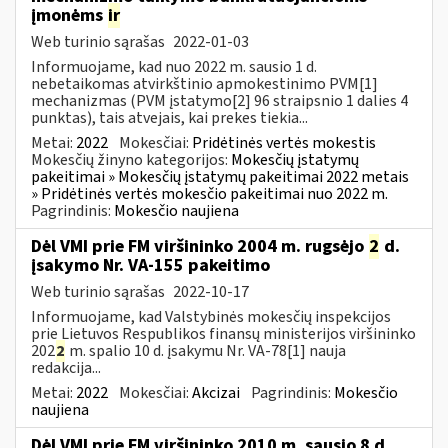
įmonėms
ir
Web turinio sąrašas
2022-01-03
Informuojame, kad nuo 2022 m. sausio 1 d.
nebetaikomas atvirkštinio apmokestinimo PVM[1]
mechanizmas (PVM įstatymo[2] 96 straipsnio 1 dalies 4
punktas), tais atvejais, kai prekes tiekia...
Metai:
2022
Mokesčiai:
Pridėtinės vertės mokestis
Mokesčių žinyno kategorijos:
Mokesčių įstatymų
pakeitimai » Mokesčių įstatymų pakeitimai 2022 metais
» Pridėtinės vertės mokesčio pakeitimai nuo 2022 m.
Pagrindinis:
Mokesčio naujiena
Dėl VMI prie FM viršininko 2004 m. rugsėjo
2
d.
įsakymo Nr. VA-155 pakeitimo
Web turinio sąrašas
2022-10-17
Informuojame, kad Valstybinės mokesčių inspekcijos
prie Lietuvos Respublikos finansų ministerijos viršininko
202
2
m. spalio 10 d. įsakymu Nr. VA-78[1] nauja
redakcija...
Metai:
2022
Mokesčiai:
Akcizai
Pagrindinis:
Mokesčio
naujiena
Dėl VMI prie FM viršininko 2010 m. sausio 8 d.