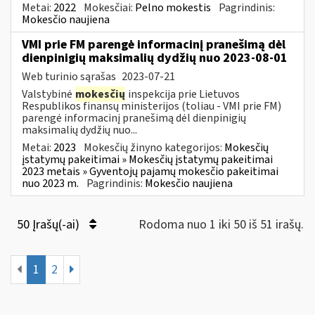
Metai:
2022
Mokesčiai:
Pelno mokestis
Pagrindinis:
Mokesčio naujiena
VMI prie FM parengė informacinį pranešimą dėl
dienpinigių maksimalių dydžių nuo 2023-08-01
Web turinio sąrašas
2023-07-21
Valstybinė
mokesčių
inspekcija prie Lietuvos
Respublikos finansų ministerijos (toliau - VMI prie FM)
parengė informacinį pranešimą dėl dienpinigių
maksimalių dydžių nuo...
Metai:
2023
Mokesčių žinyno kategorijos:
Mokesčių
įstatymų pakeitimai » Mokesčių įstatymų pakeitimai
2023 metais » Gyventojų pajamų mokesčio pakeitimai
nuo 2023 m.
Pagrindinis:
Mokesčio naujiena
50 Įrašų(-ai)
Rodoma nuo 1 iki 50 iš 51 irašų.
1
2