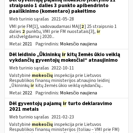
straipsnio 1 dalies 3 punkto apibendrinto
paaiškinimo (komentaro) pakeitimo
Web turinio sąrašas
2021-05-28
VMI prie FM[1], vadovaudamasi MAĮ[
2
] 25 straipsnio 1
dalies
2
punktu, VMI prie FM nuostatais[3],
ir
atsižvelgdama į 2020...
Metai:
2021
Pagrindinis:
Mokesčio naujiena
Dėl leidinio „Ūkininkų
ir
kitų žemės ūkio veiklą
vykdančių gyventojų mokesčiai“ atnaujinimo
Web turinio sąrašas
2022-10-11
Valstybinė
mokesčių
inspekcija prie Lietuvos
Respublikos finansų ministerijos atnaujino leidinį
„Ūkininkų
ir
kitų žemės ūkio veiklą vykdančių...
Metai:
2022
Pagrindinis:
Mokesčio naujiena
Dėl gyventojų pajamų
ir
turto deklaravimo
2021 metais
Web turinio sąrašas
2021-02-23
Valstybinė
mokesčių
inspekcija prie Lietuvos
Respublikos finansų ministerijos (toliau – VMI prie FM)