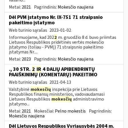
Metai:
2021
Pagrindinis:
Mokesčio naujiena
Dėl PVM įstatymo Nr. IX-751 71 straipsnio
pakeitimo įstatymo
Web turinio sąrašas
2023-01-02
Informuojame, kad 202
2
m. gruodžio 8 d. buvo priimtas
Lietuvos Respublikos pridėtinės vertės mokesčio
įstatymo (toliau ­- PVMĮ) 71 straipsnio pakeitimo
įstatymas Nr....
Metai:
2023
Pagrindinis:
Mokesčio naujiena
., 30 STR.
2
IR
4 DALIŲ APIBENDRINTŲ
PAAIŠKINIMŲ (KOMENTARŲ) PAKEITIMO
Web turinio sąrašas
2021-04-13
Valstybinė
mokesčių
inspekcija prie Lietuvos
Respublikos finansų ministerijos, vadovaudamasi
Lietuvos Respublikos
mokesčių
administravimo
įstatymo...
Metai:
2021
Mokesčiai:
Pelno mokestis
Pagrindinis:
Mokesčio naujiena
Dėl Lietuvos Respublikos Vyriausybės 2004 m.