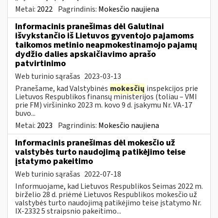
Metai:
2022
Pagrindinis:
Mokesčio naujiena
Informacinis pranešimas dėl Galutinai
išvykstančio iš Lietuvos gyventojo pajamoms
taikomos metinio neapmokestinamojo pajamų
dydžio dalies apskaičiavimo aprašo
patvirtinimo
Web turinio sąrašas
2023-03-13
Pranešame, kad Valstybinės
mokesčių
inspekcijos prie
Lietuvos Respublikos finansų ministerijos (toliau – VMI
prie FM) viršininko 2023 m. kovo 9 d. įsakymu Nr. VA-17
buvo...
Metai:
2023
Pagrindinis:
Mokesčio naujiena
Informacinis pranešimas dėl mokesčio už
valstybės turto naudojimą patikėjimo teise
įstatymo pakeitimo
Web turinio sąrašas
2022-07-18
Informuojame, kad Lietuvos Respublikos Seimas 2022 m.
birželio 28 d. priėmė Lietuvos Respublikos mokesčio už
valstybės turto naudojimą patikėjimo teise įstatymo Nr.
IX-2332 5 straipsnio pakeitimo...