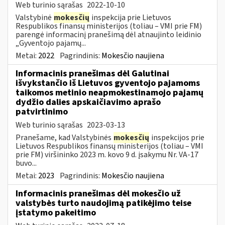
Web turinio sąrašas
2022-10-10
Valstybinė
mokesčių
inspekcija prie Lietuvos
Respublikos finansų ministerijos (toliau – VMI prie FM)
parengė informacinį pranešimą dėl atnaujinto leidinio
„Gyventojo pajamų...
Metai:
2022
Pagrindinis:
Mokesčio naujiena
Informacinis pranešimas dėl Galutinai
išvykstančio iš Lietuvos gyventojo pajamoms
taikomos metinio neapmokestinamojo pajamų
dydžio dalies apskaičiavimo aprašo
patvirtinimo
Web turinio sąrašas
2023-03-13
Pranešame, kad Valstybinės
mokesčių
inspekcijos prie
Lietuvos Respublikos finansų ministerijos (toliau – VMI
prie FM) viršininko 2023 m. kovo 9 d. įsakymu Nr. VA-17
buvo...
Metai:
2023
Pagrindinis:
Mokesčio naujiena
Informacinis pranešimas dėl mokesčio už
valstybės turto naudojimą patikėjimo teise
įstatymo pakeitimo