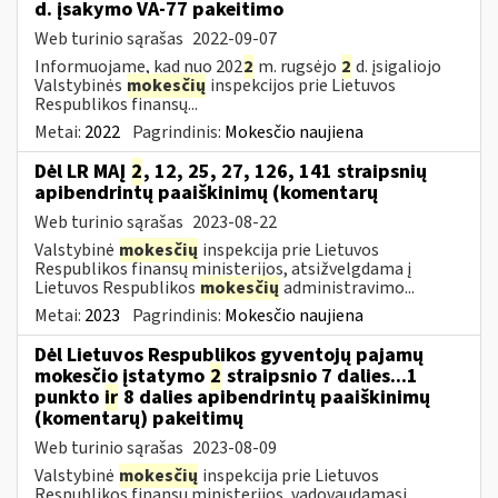
d. įsakymo VA-77 pakeitimo
Web turinio sąrašas
2022-09-07
Informuojame, kad nuo 202
2
m. rugsėjo
2
d. įsigaliojo
Valstybinės
mokesčių
inspekcijos prie Lietuvos
Respublikos finansų...
Metai:
2022
Pagrindinis:
Mokesčio naujiena
Dėl LR MAĮ
2
, 12, 25, 27, 126, 141 straipsnių
apibendrintų paaiškinimų (komentarų
Web turinio sąrašas
2023-08-22
Valstybinė
mokesčių
inspekcija prie Lietuvos
Respublikos finansų ministerijos, atsižvelgdama į
Lietuvos Respublikos
mokesčių
administravimo...
Metai:
2023
Pagrindinis:
Mokesčio naujiena
Dėl Lietuvos Respublikos gyventojų pajamų
mokesčio įstatymo
2
straipsnio 7 dalies...1
punkto
ir
8 dalies apibendrintų paaiškinimų
(komentarų) pakeitimų
Web turinio sąrašas
2023-08-09
Valstybinė
mokesčių
inspekcija prie Lietuvos
Respublikos finansų ministerijos, vadovaudamasi