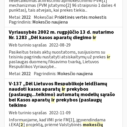
nebetaikomas atvirkštinio apmokestinimo PVM[1]
mechanizmas (PVM įstatymo[2] 96 straipsnio 1 dalies 4
punktas), tais atvejais, kai prekes tiekia...
Metai:
2022
Mokesčiai:
Pridėtinės vertės mokestis
Pagrindinis:
Mokesčio naujiena
Vyriausybės 2002 m. rugpjūčio 13 d. nutarimo
Nr. 1283 „Dėl kasos aparatų diegimo
ir
Web turinio sąrašas
2022-08-29
Pasikeitus teisės aktų nuostatoms, susijusioms su
teisiniu pagrindu nustatyti atsiskaitymų už prekes
ir
paslaugas duomenų fiksavimo tvarką, Lietuvos
Respublikos Vyriausybė...
Metai:
2022
Pagrindinis:
Mokesčio naujiena
V-137 „Dėl Lietuvos Respublikoje leidžiamų
naudoti kasos aparatų
ir
prekybos
(paslaugų...teikimo) automatų modelių sąrašo
bei Kasos aparatų
ir
prekybos (paslaugų
teikimo
Web turinio sąrašas
2022-11-09
Informuojame, kad VMI prie FM[1], įgyvendindama
i.EKA[
2
] projektą, priėmė Valstybinės
mokesčių