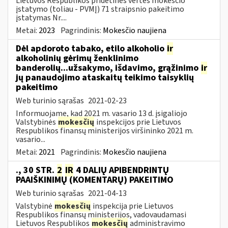
Lietuvos Respublikos pridėtinės vertės mokesčio
įstatymo (toliau ­- PVMĮ) 71 straipsnio pakeitimo
įstatymas Nr....
Metai:
2023
Pagrindinis:
Mokesčio naujiena
Dėl apdoroto tabako, etilo alkoholio
ir
alkoholinių gėrimų ženklinimo
banderolių...užsakymo, išdavimo, grąžinimo
ir
jų panaudojimo ataskaitų teikimo taisyklių
pakeitimo
Web turinio sąrašas
2021-02-23
Informuojame, kad 2021 m. vasario 13 d. įsigaliojo
Valstybinės
mokesčių
inspekcijos prie Lietuvos
Respublikos finansų ministerijos viršininko 2021 m.
vasario...
Metai:
2021
Pagrindinis:
Mokesčio naujiena
., 30 STR.
2
IR
4 DALIŲ APIBENDRINTŲ
PAAIŠKINIMŲ (KOMENTARŲ) PAKEITIMO
Web turinio sąrašas
2021-04-13
Valstybinė
mokesčių
inspekcija prie Lietuvos
Respublikos finansų ministerijos, vadovaudamasi
Lietuvos Respublikos
mokesčių
administravimo