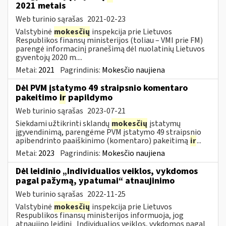
2021 metais
Web turinio sąrašas
2021-02-23
Valstybinė
mokesčių
inspekcija prie Lietuvos
Respublikos finansų ministerijos (toliau – VMI prie FM)
parengė informacinį pranešimą dėl nuolatinių Lietuvos
gyventojų 2020 m....
Metai:
2021
Pagrindinis:
Mokesčio naujiena
Dėl PVM įstatymo 49 straipsnio komentaro
pakeitimo
ir
papildymo
Web turinio sąrašas
2023-07-21
Siekdami užtikrinti sklandų
mokesčių
įstatymų
įgyvendinimą, parengėme PVM įstatymo 49 straipsnio
apibendrinto paaiškinimo (komentaro) pakeitimą
ir
...
Metai:
2023
Pagrindinis:
Mokesčio naujiena
Dėl leidinio „Individualios veiklos, vykdomos
pagal pažymą, ypatumai“ atnaujinimo
Web turinio sąrašas
2022-11-25
Valstybinė
mokesčių
inspekcija prie Lietuvos
Respublikos finansų ministerijos informuoja, jog
atnaujino leidinį „Individualios veiklos, vykdomos pagal