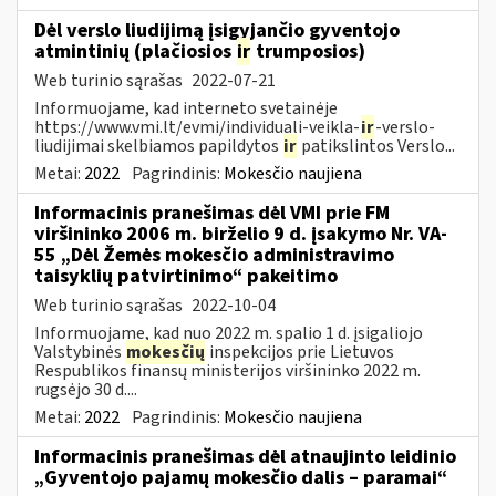
Dėl verslo liudijimą įsigyjančio gyventojo
atmintinių (plačiosios
ir
trumposios)
Web turinio sąrašas
2022-07-21
Informuojame, kad interneto svetainėje
https://www.vmi.lt/evmi/individuali-veikla-
ir
-verslo-
liudijimai skelbiamos papildytos
ir
patikslintos Verslo...
Metai:
2022
Pagrindinis:
Mokesčio naujiena
Informacinis pranešimas dėl VMI prie FM
viršininko 2006 m. birželio 9 d. įsakymo Nr. VA-
55 „Dėl Žemės mokesčio administravimo
taisyklių patvirtinimo“ pakeitimo
Web turinio sąrašas
2022-10-04
Informuojame, kad nuo 2022 m. spalio 1 d. įsigaliojo
Valstybinės
mokesčių
inspekcijos prie Lietuvos
Respublikos finansų ministerijos viršininko 2022 m.
rugsėjo 30 d....
Metai:
2022
Pagrindinis:
Mokesčio naujiena
Informacinis pranešimas dėl atnaujinto leidinio
„Gyventojo pajamų mokesčio dalis – paramai“