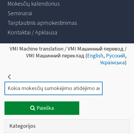
Mokesčių kalendorius
Seminarai
Tarptautinis apmokestinimas
Kontaktai / Apklausa
VMI Machine translation / VMI Машинный перевод /
VMI Машинний переклад (
English
,
Русский
,
Українська
)
Paieška
Kategorijos