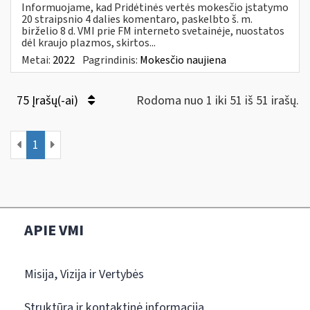
Informuojame, kad Pridėtinės vertės mokesčio įstatymo
20 straipsnio 4 dalies komentaro, paskelbto š. m.
birželio 8 d. VMI prie FM interneto svetainėje, nuostatos
dėl kraujo plazmos, skirtos...
Metai:
2022
Pagrindinis:
Mokesčio naujiena
75 Įrašų(-ai)
Rodoma nuo 1 iki 51 iš 51 irašų.
1
APIE VMI
Misija, Vizija ir Vertybės
Struktūra ir kontaktinė informacija