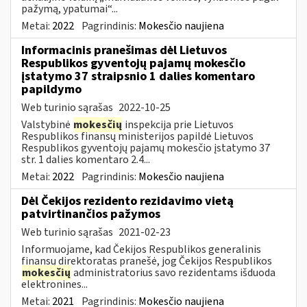
pažymą, ypatumai“...
Metai:
2022
Pagrindinis:
Mokesčio naujiena
Informacinis pranešimas dėl Lietuvos
Respublikos gyventojų pajamų mokesčio
įstatymo 37 straipsnio 1 dalies komentaro
papildymo
Web turinio sąrašas
2022-10-25
Valstybinė
mokesčių
inspekcija prie Lietuvos
Respublikos finansų ministerijos papildė Lietuvos
Respublikos gyventojų pajamų mokesčio įstatymo 37
str. 1 dalies komentaro 2.4...
Metai:
2022
Pagrindinis:
Mokesčio naujiena
Dėl Čekijos rezidento rezidavimo vietą
patvirtinančios pažymos
Web turinio sąrašas
2021-02-23
Informuojame, kad Čekijos Respublikos generalinis
finansų direktoratas pranešė, jog Čekijos Respublikos
mokesčių
administratorius savo rezidentams išduoda
elektronines...
Metai:
2021
Pagrindinis:
Mokesčio naujiena