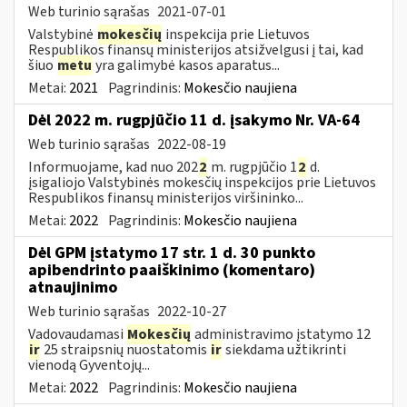
Web turinio sąrašas
2021-07-01
Valstybinė
mokesčių
inspekcija prie Lietuvos
Respublikos finansų ministerijos atsižvelgusi į tai, kad
šiuo
metu
yra galimybė kasos aparatus...
Metai:
2021
Pagrindinis:
Mokesčio naujiena
Dėl 2022 m. rugpjūčio 11 d. įsakymo Nr. VA-64
Web turinio sąrašas
2022-08-19
Informuojame, kad nuo 202
2
m. rugpjūčio 1
2
d.
įsigaliojo Valstybinės mokesčių inspekcijos prie Lietuvos
Respublikos finansų ministerijos viršininko...
Metai:
2022
Pagrindinis:
Mokesčio naujiena
Dėl GPM įstatymo 17 str. 1 d. 30 punkto
apibendrinto paaiškinimo (komentaro)
atnaujinimo
Web turinio sąrašas
2022-10-27
Vadovaudamasi
Mokesčių
administravimo įstatymo 12
ir
25 straipsnių nuostatomis
ir
siekdama užtikrinti
vienodą Gyventojų...
Metai:
2022
Pagrindinis:
Mokesčio naujiena