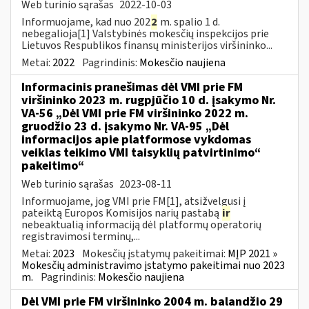
Web turinio sąrašas
2022-10-03
Informuojame, kad nuo 202
2
m. spalio 1 d.
nebegalioja[1] Valstybinės mokesčių inspekcijos prie
Lietuvos Respublikos finansų ministerijos viršininko...
Metai:
2022
Pagrindinis:
Mokesčio naujiena
Informacinis pranešimas dėl VMI prie FM
viršininko 2023 m. rugpjūčio 10 d. įsakymo Nr.
VA-56 „Dėl VMI prie FM viršininko 2022 m.
gruodžio 23 d. įsakymo Nr. VA-95 „Dėl
informacijos apie platformose vykdomas
veiklas teikimo VMI taisyklių patvirtinimo“
pakeitimo“
Web turinio sąrašas
2023-08-11
Informuojame, jog VMI prie FM[1], atsižvelgusi į
pateiktą Europos Komisijos narių pastabą
ir
nebeaktualią informaciją dėl platformų operatorių
registravimosi terminų,...
Metai:
2023
Mokesčių įstatymų pakeitimai:
MĮP 2021 »
Mokesčių administravimo įstatymo pakeitimai nuo 2023
m.
Pagrindinis:
Mokesčio naujiena
Dėl VMI prie FM viršininko 2004 m. balandžio 29