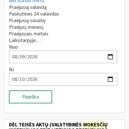
Bet kuriuo metu
Praėjusią valandą
Paskutines 24 valandas
Praėjusią savaitę
Praėjusį mėnesį
Praėjusiais metais
Laikotarpyje…
Nuo
Iki
Paieška
DĖL TEISĖS AKTŲ (VALSTYBINĖS
MOKESČIŲ