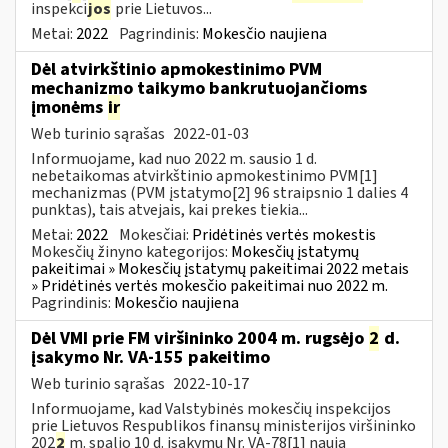
inspekci
jos
prie Lietuvos...
Metai:
2022
Pagrindinis:
Mokesčio naujiena
Dėl atvirkštinio apmokestinimo PVM
mechanizmo taikymo bankrutuojančioms
įmonėms
ir
Web turinio sąrašas
2022-01-03
Informuojame, kad nuo 2022 m. sausio 1 d.
nebetaikomas atvirkštinio apmokestinimo PVM[1]
mechanizmas (PVM įstatymo[2] 96 straipsnio 1 dalies 4
punktas), tais atvejais, kai prekes tiekia...
Metai:
2022
Mokesčiai:
Pridėtinės vertės mokestis
Mokesčių žinyno kategorijos:
Mokesčių įstatymų
pakeitimai » Mokesčių įstatymų pakeitimai 2022 metais
» Pridėtinės vertės mokesčio pakeitimai nuo 2022 m.
Pagrindinis:
Mokesčio naujiena
Dėl VMI prie FM viršininko 2004 m. rugsėjo
2
d.
įsakymo Nr. VA-155 pakeitimo
Web turinio sąrašas
2022-10-17
Informuojame, kad Valstybinės mokesčių inspekcijos
prie Lietuvos Respublikos finansų ministerijos viršininko
202
2
m. spalio 10 d. įsakymu Nr. VA-78[1] nauja