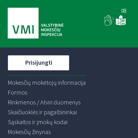
Prisijungti
Mokesčių mokėtojų informacija
Formos
Rinkmenos / Atviri duomenys
Skaičiuoklės ir pagalbininkai
Sąskaitos ir įmokų kodai
Mokesčių žinynas