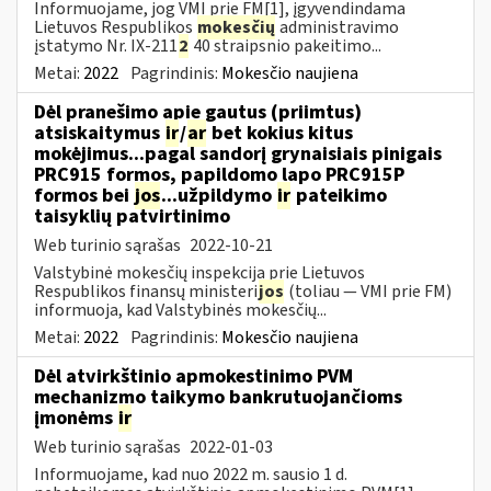
Informuojame, jog VMI prie FM[1], įgyvendindama
Lietuvos Respublikos
mokesčių
administravimo
įstatymo Nr. IX-211
2
40 straipsnio pakeitimo...
Metai:
2022
Pagrindinis:
Mokesčio naujiena
Dėl pranešimo apie gautus (priimtus)
atsiskaitymus
ir
/
ar
bet kokius kitus
mokėjimus...pagal sandorį grynaisiais pinigais
PRC915 formos, papildomo lapo PRC915P
formos bei
jos
...užpildymo
ir
pateikimo
taisyklių patvirtinimo
Web turinio sąrašas
2022-10-21
Valstybinė mokesčių inspekcija prie Lietuvos
Respublikos finansų ministeri
jos
(toliau ― VMI prie FM)
informuoja, kad Valstybinės mokesčių...
Metai:
2022
Pagrindinis:
Mokesčio naujiena
Dėl atvirkštinio apmokestinimo PVM
mechanizmo taikymo bankrutuojančioms
įmonėms
ir
Web turinio sąrašas
2022-01-03
Informuojame, kad nuo 2022 m. sausio 1 d.