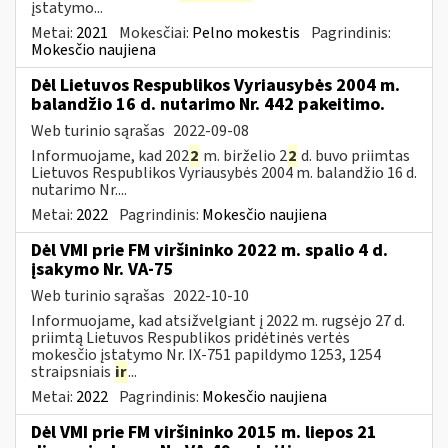
įstatymo...
Metai:
2021
Mokesčiai:
Pelno mokestis
Pagrindinis:
Mokesčio naujiena
Dėl Lietuvos Respublikos Vyriausybės 2004 m.
balandžio 16 d. nutarimo Nr. 442 pakeitimo.
Web turinio sąrašas
2022-09-08
Informuojame, kad 202
2
m. birželio 2
2
d. buvo priimtas
Lietuvos Respublikos Vyriausybės 2004 m. balandžio 16 d.
nutarimo Nr....
Metai:
2022
Pagrindinis:
Mokesčio naujiena
Dėl VMI prie FM viršininko 2022 m. spalio 4 d.
įsakymo Nr. VA-75
Web turinio sąrašas
2022-10-10
Informuojame, kad atsižvelgiant į 2022 m. rugsėjo 27 d.
priimtą Lietuvos Respublikos pridėtinės vertės
mokesčio įstatymo Nr. IX-751 papildymo 1253, 1254
straipsniais
ir
...
Metai:
2022
Pagrindinis:
Mokesčio naujiena
Dėl VMI prie FM viršininko 2015 m. liepos 21