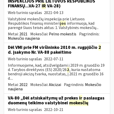
INSPEKCIJOS PRIE LIETUVOS RESPUBLIKOS
FINANSŲ...VA-27
IR
VA-28)
Web turinio sąrašas
2021-04-13
Valstybinė mokesčių inspekcija prie Lietuvos
Respublikos finansų ministeri
jos
informuoja, kad
parengė šiuos teisės aktus: 1. Valstybinės mokesčių...
Metai:
2021
Mokesčiai:
Pelno mokestis
Pagrindinis:
Mokesčio naujiena
Dėl VMI prie FM viršininko 2010 m. rugpjūčio
2
d. įsakymo Nr. VA-88 pakeitimo
Web turinio sąrašas
2022-07-11
Informuojame, kad, atsižvelgdami į 2019 m. gruodžio 19
d. Tarybos direktyvos (ES) 2020/26
2
, kuria nustatoma
bendroji akcizų tvarka, nuostatas, į 2021 m. gruodžio 16
d....
Metai:
2022
Mokesčiai:
Akcizai
Pagrindinis:
Mokesčio
naujiena
VA-80 „Dėl atsiskaitymų už prekes
ir
paslaugas
duomenų teikimo valstybinei
mokesčių
Web turinio sąrašas
2022-10-21