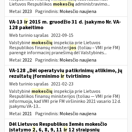
Lietuvos Respublikos
mokesčių
administravimo...
Metai:
2023
Pagrindinis:
Mokesčio naujiena
VA-13
ir
2015 m. gruodžio 31 d. įsakymo Nr. VA-
128 pakeitimo
Web turinio sąrašas
2022-09-15
Valstybinė
mokesčių
inspekcija prie Lietuvos
Respublikos finansų ministeri
jos
(toliau – VMI prie FM)
parengė informacinį pranešimą dėl Valstybinės...
Metai:
2022
Pagrindinis:
Mokesčio naujiena
VA-128 „Dėl operatyvių patikrinimų atlikimo, jų
rezultatų įforminimo
ir
tvirtinimo
Web turinio sąrašas
2021-02-23
Valstybinė
mokesčių
inspekcija prie Lietuvos
Respublikos finansų ministerijos (toliau ― VMI prie FM)
informuoja, kad VMI prie FM viršininko 2021 vasario 12 d.
įsakymu VA-13...
Metai:
2021
Pagrindinis:
Mokesčio naujiena
Dėl Lietuvos Respublikos žemės mokesčio
įstatymo
2
, 6, 8, 9, 11
ir
12 straipsnių