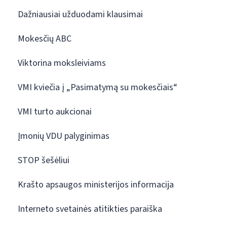
Dažniausiai užduodami klausimai
Mokesčių ABC
Viktorina moksleiviams
VMI kviečia į „Pasimatymą su mokesčiais“
VMI turto aukcionai
Įmonių VDU palyginimas
STOP šešėliui
Krašto apsaugos ministerijos informacija
Interneto svetainės atitikties paraiška