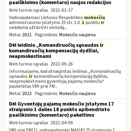
paaiškinimo (komentaro) naujos redakcijos
Web turinio sąrašas
2021-02-17
Vadovaudamasi Lietuvos Respublikos
mokesčių
administravimo įstatymo 25 str. 1 d.
2
punktu
ir
siekdama užtikrinti vienodą...
Metai:
2021
Pagrindinis:
Mokesčio naujiena
Dėl leidinio „Komandiruočių sąnaudos
ir
komandiruočių kompensacijų dydžiai,
neapmokestinami
Web turinio sąrašas
2022-09-26
Informuojame, kad atnaujintas leidinys „Komandiruočių
sąnaudos
ir
komandiruočių kompensacijų dydžiai,
neapmokestinami gyventojų pajamų mokesčiu“
paskelbtas VMI prie FM...
Metai:
2022
Pagrindinis:
Mokesčio naujiena
Dėl Gyventojų pajamų mokesčio įstatymo 17
straipsnio 1 dalies 18 punkto apibendrinto
paaiškinimo (komentaro) pakeitimo
Web turinio sąrašas
2021-04-09
VMI prie FM[1], vadovaudamasi MAĮ[
2
] 25 straipsnio 1