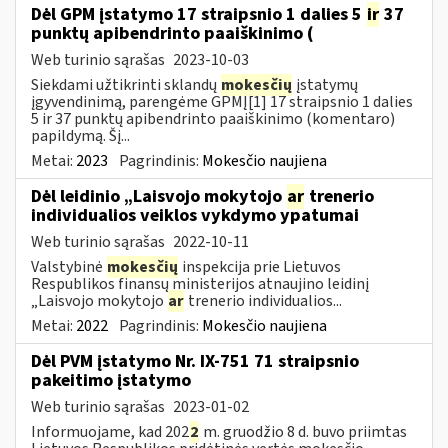
Dėl GPM įstatymo 17 straipsnio 1 dalies 5
ir
37
punktų apibendrinto paaiškinimo (
Web turinio sąrašas
2023-10-03
Siekdami užtikrinti sklandų
mokesčių
įstatymų
įgyvendinimą, parengėme GPMĮ[1] 17 straipsnio 1 dalies
5 ir 37 punktų apibendrinto paaiškinimo (komentaro)
papildymą. Šį...
Metai:
2023
Pagrindinis:
Mokesčio naujiena
Dėl leidinio „Laisvojo mokytojo
ar
trenerio
individualios veiklos vykdymo ypatumai
Web turinio sąrašas
2022-10-11
Valstybinė
mokesčių
inspekcija prie Lietuvos
Respublikos finansų ministerijos atnaujino leidinį
„Laisvojo mokytojo
ar
trenerio individualios...
Metai:
2022
Pagrindinis:
Mokesčio naujiena
Dėl PVM įstatymo Nr. IX-751 71 straipsnio
pakeitimo įstatymo
Web turinio sąrašas
2023-01-02
Informuojame, kad 202
2
m. gruodžio 8 d. buvo priimtas