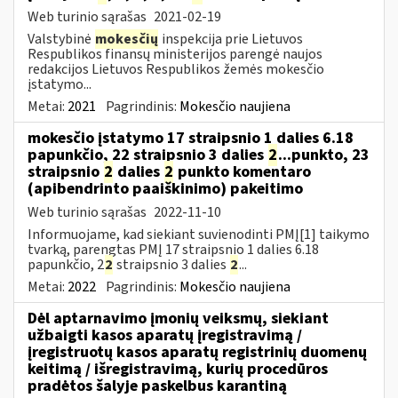
Web turinio sąrašas
2021-02-19
Valstybinė
mokesčių
inspekcija prie Lietuvos
Respublikos finansų ministerijos parengė naujos
redakcijos Lietuvos Respublikos žemės mokesčio
įstatymo...
Metai:
2021
Pagrindinis:
Mokesčio naujiena
mokesčio įstatymo 17 straipsnio 1 dalies 6.18
papunkčio, 22 straipsnio 3 dalies
2
...punkto, 23
straipsnio
2
dalies
2
punkto komentaro
(apibendrinto paaiškinimo) pakeitimo
Web turinio sąrašas
2022-11-10
Informuojame, kad siekiant suvienodinti PMĮ[1] taikymo
tvarką, parengtas PMĮ 17 straipsnio 1 dalies 6.18
papunkčio, 2
2
straipsnio 3 dalies
2
...
Metai:
2022
Pagrindinis:
Mokesčio naujiena
Dėl aptarnavimo įmonių veiksmų, siekiant
užbaigti kasos aparatų įregistravimą /
įregistruotų kasos aparatų registrinių duomenų
keitimą / išregistravimą, kurių procedūros
pradėtos šalyje paskelbus karantiną