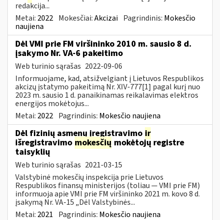
redakcija...
Metai:
2022
Mokesčiai:
Akcizai
Pagrindinis:
Mokesčio
naujiena
Dėl VMI prie FM viršininko 2010 m. sausio 8 d.
įsakymo Nr. VA-6 pakeitimo
Web turinio sąrašas
2022-09-06
Informuojame, kad, atsižvelgiant į Lietuvos Respublikos
akcizų įstatymo pakeitimą Nr. XIV-777[1] pagal kurį nuo
2023 m. sausio 1 d. panaikinamas reikalavimas elektros
energijos mokėtojus...
Metai:
2022
Pagrindinis:
Mokesčio naujiena
Dėl fizinių asmenų įregistravimo
ir
išregistravimo
mokesčių
mokėtojų registre
taisyklių
Web turinio sąrašas
2021-03-15
Valstybinė mokesčių inspekcija prie Lietuvos
Respublikos finansų ministerijos (toliau ― VMI prie FM)
informuoja apie VMI prie FM viršininko 2021 m. kovo 8 d.
įsakymą Nr. VA-15 „Dėl Valstybinės...
Metai:
2021
Pagrindinis:
Mokesčio naujiena