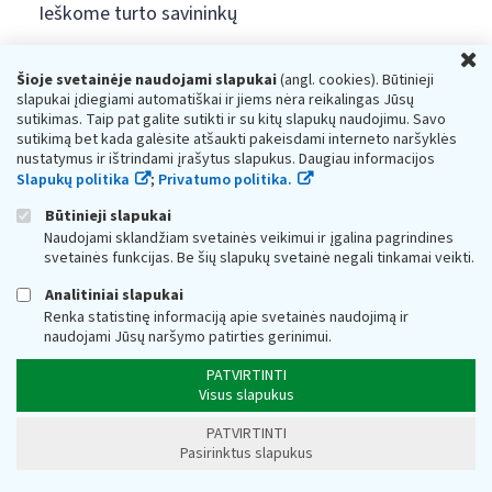
Ieškome turto savininkų
U
Nuorodos
Šioje svetainėje naudojami slapukai
(angl. cookies). Būtinieji
slapukai įdiegiami automatiškai ir jiems nėra reikalingas Jūsų
sutikimas. Taip pat galite sutikti ir su kitų slapukų naudojimu. Savo
sutikimą bet kada galėsite atšaukti pakeisdami interneto naršyklės
nustatymus ir ištrindami įrašytus slapukus. Daugiau informacijos
Konsultacijos mokesčių klausimais ir paslaugos
Slapukų politika
;
Privatumo politika.
gyventojams:
Būtinieji slapukai
+370 5 260 5060
Naudojami sklandžiam svetainės veikimui ir įgalina pagrindines
Darbo laikas: I-IV 8.00-17.00, V 8.00-15.45.
svetainės funkcijas. Be šių slapukų svetainė negali tinkamai veikti.
Prieššventinę dieną - viena valanda trumpiau.
Analitiniai slapukai
Kiekvieno mėnesio antrą penktadienį 8.00 val. - 12.00 val.
Mano VMI
Renka statistinę informaciją apie svetainės naudojimą ir
Paklausimas per
naudojami Jūsų naršymo patirties gerinimui.
PATVIRTINTI
Visus slapukus
PATVIRTINTI
Pasirinktus slapukus
Valstybinė mokesčių inspekcija prie Lietuvos