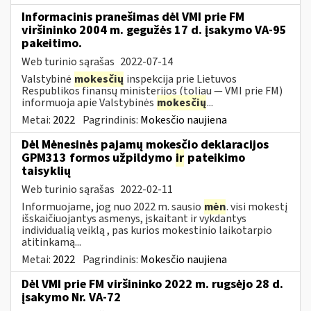
Informacinis pranešimas dėl VMI prie FM
viršininko 2004 m. gegužės 17 d. įsakymo VA-95
pakeitimo.
Web turinio sąrašas
2022-07-14
Valstybinė
mokesčių
inspekcija prie Lietuvos
Respublikos finansų ministerijos (toliau ― VMI prie FM)
informuoja apie Valstybinės
mokesčių
...
Metai:
2022
Pagrindinis:
Mokesčio naujiena
Dėl Mėnesinės pajamų mokesčio deklaracijos
GPM313 formos užpildymo
ir
pateikimo
taisyklių
Web turinio sąrašas
2022-02-11
Informuojame, jog nuo 2022 m. sausio
mėn
. visi mokestį
išskaičiuojantys asmenys, įskaitant ir vykdantys
individualią veiklą , pas kurios mokestinio laikotarpio
atitinkamą...
Metai:
2022
Pagrindinis:
Mokesčio naujiena
Dėl VMI prie FM viršininko 2022 m. rugsėjo 28 d.
įsakymo Nr. VA-72