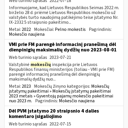
Web turinio sąrašas
2022-07-18
Informuojame, kad Lietuvos Respublikos Seimas 2022 m.
birželio 28 d. priėmė Lietuvos Respublikos mokesčio už
valstybės turto naudojimą patikėjimo teise įstatymo Nr.
IX-2332 5 straipsnio pakeitimo...
Metai:
2022
Mokesčiai:
Pelno mokestis
Pagrindinis:
Mokesčio naujiena
VMI prie FM parengė informacinį pranešimą dėl
dienpinigių maksimalių dydžių nuo 2023-08-01
Web turinio sąrašas
2023-07-21
Valstybinė
mokesčių
inspekcija prie Lietuvos
Respublikos finansų ministerijos (toliau - VMI prie FM)
parengė informacinį pranešimą dėl dienpinigių
maksimalių dydžių nuo...
Metai:
2023
Mokesčių žinyno kategorijos:
Mokesčių
įstatymų pakeitimai » Mokesčių įstatymų pakeitimai
2023 metais » Gyventojų pajamų mokesčio pakeitimai
nuo 2023 m.
Pagrindinis:
Mokesčio naujiena
Dėl PVM įstatymo 20 straipsnio 4 dalies
komentaro įsigaliojimo
Web turinio sąrašas
2022-07-15