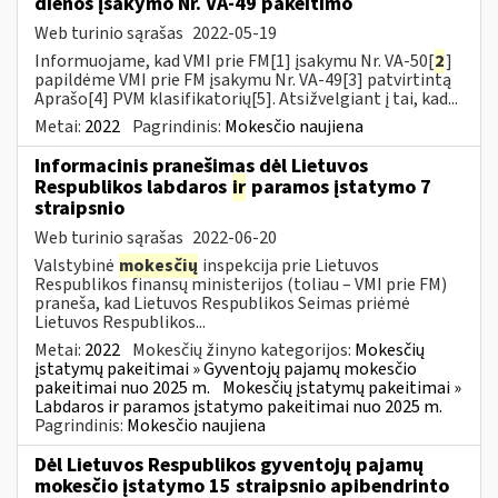
dienos įsakymo Nr. VA-49 pakeitimo
Web turinio sąrašas
2022-05-19
Informuojame, kad VMI prie FM[1] įsakymu Nr. VA-50[
2
]
papildėme VMI prie FM įsakymu Nr. VA-49[3] patvirtintą
Aprašo[4] PVM klasifikatorių[5]. Atsižvelgiant į tai, kad...
Metai:
2022
Pagrindinis:
Mokesčio naujiena
Informacinis pranešimas dėl Lietuvos
Respublikos labdaros
ir
paramos įstatymo 7
straipsnio
Web turinio sąrašas
2022-06-20
Valstybinė
mokesčių
inspekcija prie Lietuvos
Respublikos finansų ministerijos (toliau – VMI prie FM)
praneša, kad Lietuvos Respublikos Seimas priėmė
Lietuvos Respublikos...
Metai:
2022
Mokesčių žinyno kategorijos:
Mokesčių
įstatymų pakeitimai » Gyventojų pajamų mokesčio
pakeitimai nuo 2025 m.
Mokesčių įstatymų pakeitimai »
Labdaros ir paramos įstatymo pakeitimai nuo 2025 m.
Pagrindinis:
Mokesčio naujiena
Dėl Lietuvos Respublikos gyventojų pajamų
mokesčio įstatymo 15 straipsnio apibendrinto