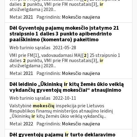
dalies
2
punktu, VMI prie FM nuostatais[3],
ir
atsižvelgdama į 2020...
Metai:
2021
Pagrindinis:
Mokesčio naujiena
Dėl Gyventojų pajamų mokesčio įstatymo 21
straipsnio 1 dalies 3 punkto apibendrinto
paaiškinimo (komentaro) pakeitimo
Web turinio sąrašas
2021-05-28
VMI prie FM[1], vadovaudamasi MAĮ[
2
] 25 straipsnio 1
dalies
2
punktu, VMI prie FM nuostatais[3],
ir
atsižvelgdama į 2020...
Metai:
2021
Pagrindinis:
Mokesčio naujiena
Dėl leidinio „Ūkininkų
ir
kitų žemės ūkio veiklą
vykdančių gyventojų mokesčiai“ atnaujinimo
Web turinio sąrašas
2022-10-11
Valstybinė
mokesčių
inspekcija prie Lietuvos
Respublikos finansų ministerijos atnaujino leidinį
„Ūkininkų
ir
kitų žemės ūkio veiklą vykdančių...
Metai:
2022
Pagrindinis:
Mokesčio naujiena
Dėl gyventojų pajamų
ir
turto deklaravimo