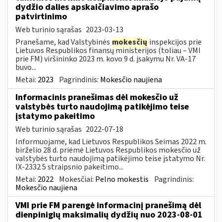
dydžio dalies apskaičiavimo aprašo
patvirtinimo
Web turinio sąrašas
2023-03-13
Pranešame, kad Valstybinės
mokesčių
inspekcijos prie
Lietuvos Respublikos finansų ministerijos (toliau – VMI
prie FM) viršininko 2023 m. kovo 9 d. įsakymu Nr. VA-17
buvo...
Metai:
2023
Pagrindinis:
Mokesčio naujiena
Informacinis pranešimas dėl mokesčio už
valstybės turto naudojimą patikėjimo teise
įstatymo pakeitimo
Web turinio sąrašas
2022-07-18
Informuojame, kad Lietuvos Respublikos Seimas 2022 m.
birželio 28 d. priėmė Lietuvos Respublikos mokesčio už
valstybės turto naudojimą patikėjimo teise įstatymo Nr.
IX-2332 5 straipsnio pakeitimo...
Metai:
2022
Mokesčiai:
Pelno mokestis
Pagrindinis:
Mokesčio naujiena
VMI prie FM parengė informacinį pranešimą dėl
dienpinigių maksimalių dydžių nuo 2023-08-01