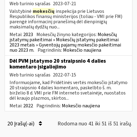
Web turinio sąrašas
2023-07-21
Valstybinė
mokesčių
inspekcija prie Lietuvos
Respublikos finansų ministerijos (toliau - VMI prie FM)
parengė informacinį pranešimą dėl dienpinigių
maksimalių dydžių nuo...
Metai:
2023
Mokesčių žinyno kategorijos:
Mokesčių
įstatymų pakeitimai » Mokesčių įstatymų pakeitimai
2023 metais » Gyventojų pajamų mokesčio pakeitimai
nuo 2023 m.
Pagrindinis:
Mokesčio naujiena
Dėl PVM įstatymo 20 straipsnio 4 dalies
komentaro įsigaliojimo
Web turinio sąrašas
2022-07-15
Informuojame, kad Pridėtinės vertės mokesčio įstatymo
20 straipsnio 4 dalies komentaro, paskelbto š. m.
birželio 8 d. VMI prie FM interneto svetainėje, nuostatos
dėl kraujo plazmos, skirtos...
Metai:
2022
Pagrindinis:
Mokesčio naujiena
20 Įrašų(-ai)
Rodoma nuo 41 iki 51 iš 51 irašų.