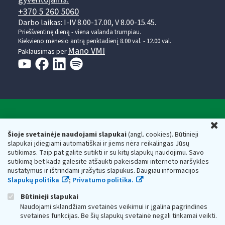
+370 5 260 5060
Darbo laikas: I-IV 8.00-17.00, V 8.00-15.45.
Prieššventinę dieną - viena valanda trumpiau.
Kiekvieno mėnesio antrą penktadienį 8.00 val. - 12.00 val.
Mano VMI
Paklausimas per
Valstybinė mokesčių inspekcija prie Lietuvos
U
Respublikos finansų ministerijos
Šioje svetainėje naudojami slapukai
(angl. cookies). Būtinieji
slapukai įdiegiami automatiškai ir jiems nėra reikalingas Jūsų
Biudžetinė įstaiga. Juridinio asmens kodas — 188659752,
sutikimas. Taip pat galite sutikti ir su kitų slapukų naudojimu. Savo
adresas: Vasario 16-osios g. 14, 01107 Vilnius, Lietuva, el.paštas:
sutikimą bet kada galėsite atšaukti pakeisdami interneto naršyklės
vmi@vmi.lt
, E. pristatymo dėžutės adresas 188659752
nustatymus ir ištrindami įrašytus slapukus. Daugiau informacijos
Duomenys apie Valstybinę mokesčių inspekciją prie Lietuvos
Slapukų politika
;
Privatumo politika.
Respublikos finansų ministerijos kaupiami ir saugomi Juridinių
asmenų registre
Būtinieji slapukai
Naudojami sklandžiam svetainės veikimui ir įgalina pagrindines
svetainės funkcijas. Be šių slapukų svetainė negali tinkamai veikti.