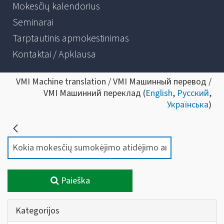
Mokesčių kalendorius
Seminarai
Tarptautinis apmokestinimas
Kontaktai / Apklausa
VMI Machine translation / VMI Машинный перевод /
VMI Машинний переклад (
English
,
Русский
,
Українська
)
Paieška
Kategorijos