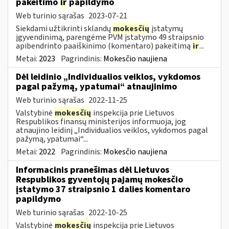
pakeitimo
ir
papildymo
Web turinio sąrašas
2023-07-21
Siekdami užtikrinti sklandų
mokesčių
įstatymų
įgyvendinimą, parengėme PVM įstatymo 49 straipsnio
apibendrinto paaiškinimo (komentaro) pakeitimą
ir
...
Metai:
2023
Pagrindinis:
Mokesčio naujiena
Dėl leidinio „Individualios veiklos, vykdomos
pagal pažymą, ypatumai“ atnaujinimo
Web turinio sąrašas
2022-11-25
Valstybinė
mokesčių
inspekcija prie Lietuvos
Respublikos finansų ministerijos informuoja, jog
atnaujino leidinį „Individualios veiklos, vykdomos pagal
pažymą, ypatumai“...
Metai:
2022
Pagrindinis:
Mokesčio naujiena
Informacinis pranešimas dėl Lietuvos
Respublikos gyventojų pajamų mokesčio
įstatymo 37 straipsnio 1 dalies komentaro
papildymo
Web turinio sąrašas
2022-10-25
Valstybinė
mokesčių
inspekcija prie Lietuvos