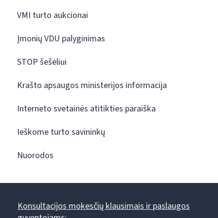
VMI turto aukcionai
Įmonių VDU palyginimas
STOP šešėliui
Krašto apsaugos ministerijos informacija
Interneto svetainės atitikties paraiška
Ieškome turto savininkų
Nuorodos
Konsultacijos mokesčių klausimais ir paslaugos
gyventojams: