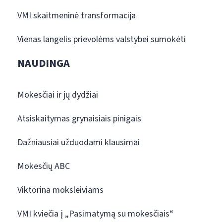
VMI skaitmeninė transformacija
Vienas langelis prievolėms valstybei sumokėti
NAUDINGA
Mokesčiai ir jų dydžiai
Atsiskaitymas grynaisiais pinigais
Dažniausiai užduodami klausimai
Mokesčių ABC
Viktorina moksleiviams
VMI kviečia į „Pasimatymą su mokesčiais“