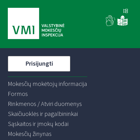
Prisijungti
Mokesčių mokėtojų informacija
Formos
Rinkmenos / Atviri duomenys
Skaičiuoklės ir pagalbininkai
Sąskaitos ir įmokų kodai
Mokesčių žinynas