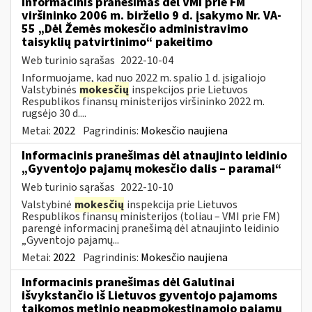
Informacinis pranešimas dėl VMI prie FM
viršininko 2006 m. birželio 9 d. įsakymo Nr. VA-
55 „Dėl Žemės mokesčio administravimo
taisyklių patvirtinimo“ pakeitimo
Web turinio sąrašas
2022-10-04
Informuojame, kad nuo 2022 m. spalio 1 d. įsigaliojo
Valstybinės
mokesčių
inspekcijos prie Lietuvos
Respublikos finansų ministerijos viršininko 2022 m.
rugsėjo 30 d....
Metai:
2022
Pagrindinis:
Mokesčio naujiena
Informacinis pranešimas dėl atnaujinto leidinio
„Gyventojo pajamų mokesčio dalis – paramai“
Web turinio sąrašas
2022-10-10
Valstybinė
mokesčių
inspekcija prie Lietuvos
Respublikos finansų ministerijos (toliau – VMI prie FM)
parengė informacinį pranešimą dėl atnaujinto leidinio
„Gyventojo pajamų...
Metai:
2022
Pagrindinis:
Mokesčio naujiena
Informacinis pranešimas dėl Galutinai
išvykstančio iš Lietuvos gyventojo pajamoms
taikomos metinio neapmokestinamojo pajamų