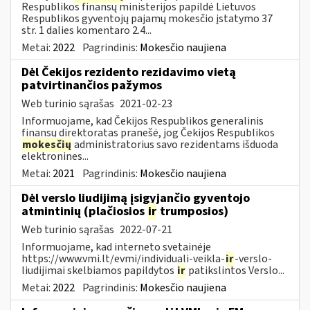
Respublikos finansų ministerijos papildė Lietuvos
Respublikos gyventojų pajamų mokesčio įstatymo 37
str. 1 dalies komentaro 2.4...
Metai:
2022
Pagrindinis:
Mokesčio naujiena
Dėl Čekijos rezidento rezidavimo vietą
patvirtinančios pažymos
Web turinio sąrašas
2021-02-23
Informuojame, kad Čekijos Respublikos generalinis
finansų direktoratas pranešė, jog Čekijos Respublikos
mokesčių
administratorius savo rezidentams išduoda
elektronines...
Metai:
2021
Pagrindinis:
Mokesčio naujiena
Dėl verslo liudijimą įsigyjančio gyventojo
atmintinių (plačiosios
ir
trumposios)
Web turinio sąrašas
2022-07-21
Informuojame, kad interneto svetainėje
https://www.vmi.lt/evmi/individuali-veikla-
ir
-verslo-
liudijimai skelbiamos papildytos
ir
patikslintos Verslo...
Metai:
2022
Pagrindinis:
Mokesčio naujiena