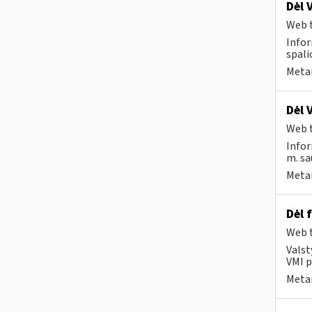
Dėl 
Web t
Infor
spali
Metai
Dėl 
Web t
Infor
m. sa
Metai
Dėl 
Web t
Valst
VMI p
Metai