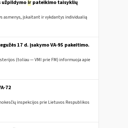
s užpildymo
ir
pateikimo taisyklių
ys asmenys, įskaitant ir vykdantys individualią
gegužės 17 d. įsakymo VA-95 pakeitimo.
sterijos (toliau ― VMI prie FM) informuoja apie
VA-72
mokesčių inspekcijos prie Lietuvos Respublikos