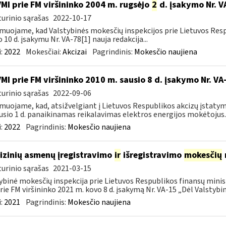
VMI prie FM viršininko 2004 m. rugsėjo
2
d. įsakymo Nr. V
urinio sąrašas
2022-10-17
muojame, kad Valstybinės mokesčių inspekcijos prie Lietuvos Respu
o 10 d. įsakymu Nr. VA-78[1] nauja redakcija...
:
2022
Mokesčiai:
Akcizai
Pagrindinis:
Mokesčio naujiena
VMI prie FM viršininko 2010 m. sausio 8 d. įsakymo Nr. V
urinio sąrašas
2022-09-06
muojame, kad, atsižvelgiant į Lietuvos Respublikos akcizų įstatym
usio 1 d. panaikinamas reikalavimas elektros energijos mokėtojus..
:
2022
Pagrindinis:
Mokesčio naujiena
fizinių asmenų įregistravimo
ir
išregistravimo
mokesčių
urinio sąrašas
2021-03-15
ybinė mokesčių inspekcija prie Lietuvos Respublikos finansų minist
rie FM viršininko 2021 m. kovo 8 d. įsakymą Nr. VA-15 „Dėl Valstybinė
:
2021
Pagrindinis:
Mokesčio naujiena