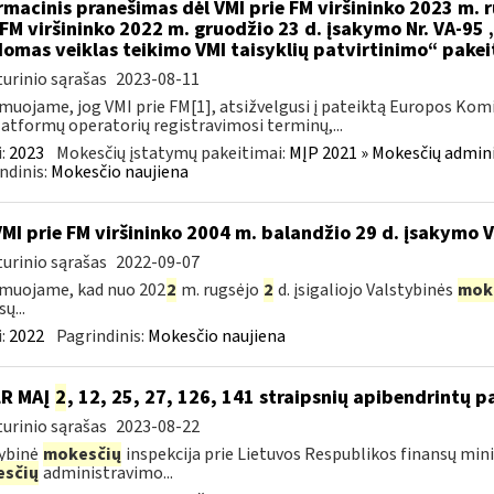
rmacinis pranešimas dėl VMI prie FM viršininko 2023 m. r
 FM viršininko 2022 m. gruodžio 23 d. įsakymo Nr. VA-95
omas veiklas teikimo VMI taisyklių patvirtinimo“ pake
urinio sąrašas
2023-08-11
muojame, jog VMI prie FM[1], atsižvelgusi į pateiktą Europos Kom
latformų operatorių registravimosi terminų,...
:
2023
Mokesčių įstatymų pakeitimai:
MĮP 2021 » Mokesčių admin
ndinis:
Mokesčio naujiena
VMI prie FM viršininko 2004 m. balandžio 29 d. įsakymo 
urinio sąrašas
2022-09-07
muojame, kad nuo 202
2
m. rugsėjo
2
d. įsigaliojo Valstybinės
mok
ų...
:
2022
Pagrindinis:
Mokesčio naujiena
LR MAĮ
2
, 12, 25, 27, 126, 141 straipsnių apibendrintų 
urinio sąrašas
2023-08-22
ybinė
mokesčių
inspekcija prie Lietuvos Respublikos finansų mini
sčių
administravimo...