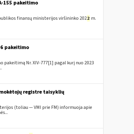
A-155 pakeitimo
blikos finansų ministerijos viršininko 202
2
m.
A-6 pakeitimo
o pakeitimą Nr. XIV-777[1] pagal kurį nuo 2023
.
mokėtojų registre taisyklių
erijos (toliau ― VMI prie FM) informuoja apie
s...