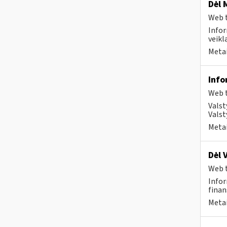
Dėl 
Web t
Infor
veikl
Metai
Info
Web t
Valst
Valst
Metai
Dėl 
Web t
Infor
finan
Metai