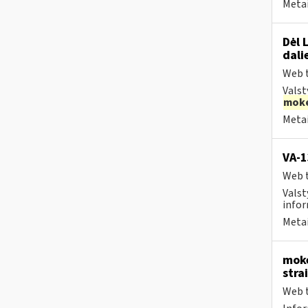
Metai
Dėl 
dali
Web t
Valst
moke
Metai
VA-
Web t
Valst
infor
Metai
moke
stra
Web t