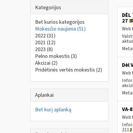
Kategorijos
DĖL 
27
I
Bet kurios kategorijos
Mokesčio naujiena
(51)
Web t
2022
(31)
Valst
aktus
2021
(12)
Metai
2023
(8)
Pelno mokestis
(3)
Akcizai
(2)
Dėl 
Pridėtinės vertės mokestis
(2)
Web t
Infor
akciz
Metai
Aplankai
VA-8
Bet kurį aplanką
Web t
Infor
211
2