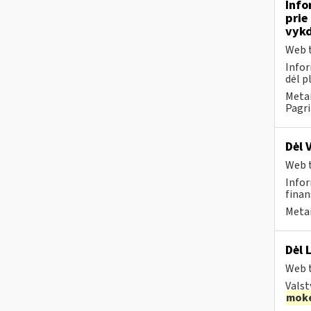
Info
prie
vykd
Web t
Infor
dėl p
Metai
Pagri
Dėl 
Web t
Infor
finans
Metai
Dėl 
Web t
Valst
moke