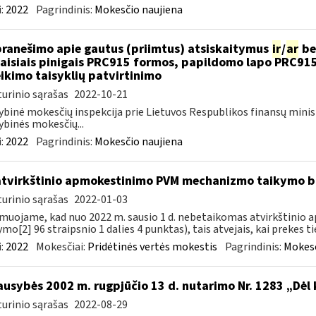
:
2022
Pagrindinis:
Mokesčio naujiena
pranešimo apie gautus (priimtus) atsiskaitymus
ir
/
ar
be
aisiais pinigais PRC915 formos, papildomo lapo PRC91
ikimo taisyklių patvirtinimo
urinio sąrašas
2022-10-21
ybinė mokesčių inspekcija prie Lietuvos Respublikos finansų minis
ybinės mokesčių...
:
2022
Pagrindinis:
Mokesčio naujiena
atvirkštinio apmokestinimo PVM mechanizmo taikymo
urinio sąrašas
2022-01-03
muojame, kad nuo 2022 m. sausio 1 d. nebetaikomas atvirkštin
ymo[2] 96 straipsnio 1 dalies 4 punktas), tais atvejais, kai prekes tie
:
2022
Mokesčiai:
Pridėtinės vertės mokestis
Pagrindinis:
Mokesč
ausybės 2002 m. rugpjūčio 13 d. nutarimo Nr. 1283 „Dėl
urinio sąrašas
2022-08-29