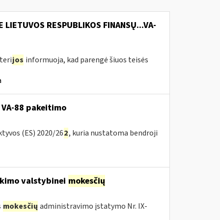
E LIETUVOS RESPUBLIKOS FINANSŲ...VA-
teri
jos
informuoja, kad parengė šiuos teisės
a
 VA-88 pakeitimo
ktyvos (ES) 2020/26
2
, kuria nustatoma bendroji
kimo valstybinei
mokesčių
s
mokesčių
administravimo įstatymo Nr. IX-