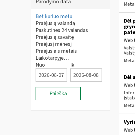
Parodymo data
Metai
Bet kuriuo metu
Dėl 
Praėjusią valandą
gryn
Paskutines 24 valandas
pate
Praėjusią savaitę
Web t
Praėjusį mėnesį
Valst
Praėjusiais metais
Valst
Laikotarpyje…
Metai
Nuo
Iki
Dėl 
Web t
Infor
Paieška
įstat
Metai
Vyri
Web t