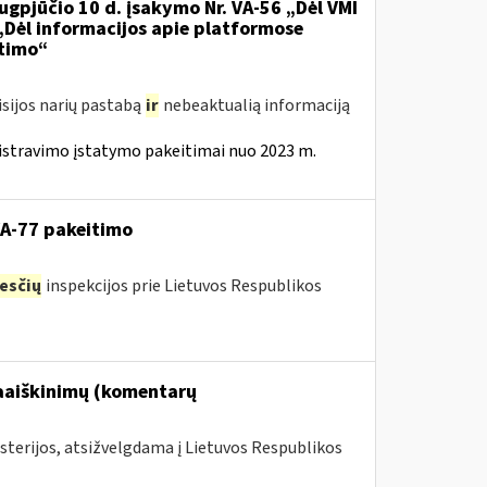
ugpjūčio 10 d. įsakymo Nr. VA-56 „Dėl VMI
 „Dėl informacijos apie platformose
itimo“
isijos narių pastabą
ir
nebeaktualią informaciją
istravimo įstatymo pakeitimai nuo 2023 m.
VA-77 pakeitimo
esčių
inspekcijos prie Lietuvos Respublikos
paaiškinimų (komentarų
sterijos, atsižvelgdama į Lietuvos Respublikos