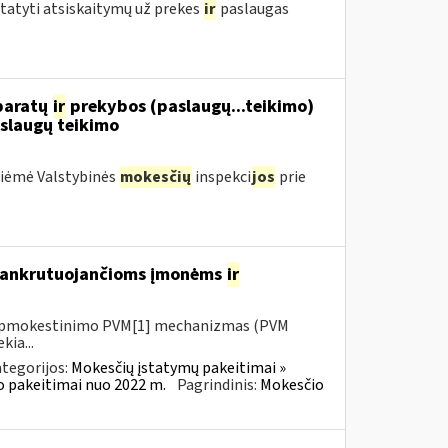
statyti atsiskaitymų už prekes
ir
paslaugas
aparatų
ir
prekybos (paslaugų...teikimo)
slaugų teikimo
priėmė Valstybinės
mokesčių
inspekci
jos
prie
 bankrutuojančioms įmonėms
ir
io apmokestinimo PVM[1] mechanizmas (PVM
kia...
tegorijos:
Mokesčių įstatymų pakeitimai »
o pakeitimai nuo 2022 m.
Pagrindinis:
Mokesčio