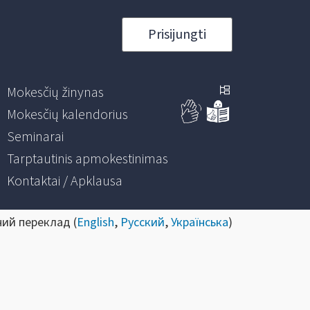
Prisijungti
Mokesčių žinynas
Mokesčių kalendorius
Seminarai
Tarptautinis apmokestinimas
Kontaktai / Apklausa
ний переклад (
English
,
Русский
,
Українська
)