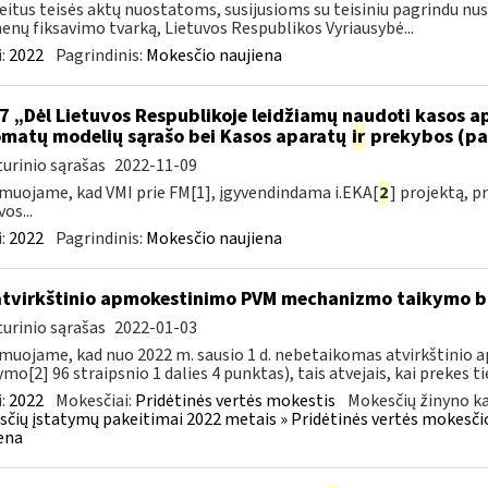
eitus teisės aktų nuostatoms, susijusioms su teisiniu pagrindu nu
nų fiksavimo tvarką, Lietuvos Respublikos Vyriausybė...
:
2022
Pagrindinis:
Mokesčio naujiena
7 „Dėl Lietuvos Respublikoje leidžiamų naudoti kasos 
matų modelių sąrašo bei Kasos aparatų
ir
prekybos (pa
urinio sąrašas
2022-11-09
muojame, kad VMI prie FM[1], įgyvendindama i.EKA[
2
] projektą, 
os...
:
2022
Pagrindinis:
Mokesčio naujiena
atvirkštinio apmokestinimo PVM mechanizmo taikymo
urinio sąrašas
2022-01-03
muojame, kad nuo 2022 m. sausio 1 d. nebetaikomas atvirkštin
ymo[2] 96 straipsnio 1 dalies 4 punktas), tais atvejais, kai prekes tie
:
2022
Mokesčiai:
Pridėtinės vertės mokestis
Mokesčių žinyno ka
čių įstatymų pakeitimai 2022 metais » Pridėtinės vertės mokesči
ena