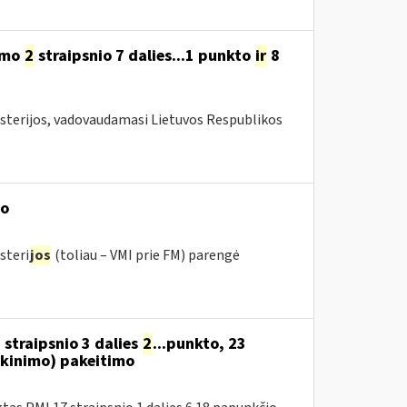
ymo
2
straipsnio 7 dalies...1 punkto
ir
8
isterijos, vadovaudamasi Lietuvos Respublikos
mo
steri
jos
(toliau – VMI prie FM) parengė
 straipsnio 3 dalies
2
...punkto, 23
kinimo) pakeitimo