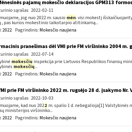
Mėnesinės pajamų mokesčio deklaracijos GPM313 formo
urinio sąrašas
2022-02-11
muojame, jog nuo 2022 m. sausio
mėn
. visi mokestį išskaičiuojant
ą , pas kurios mokestinio laikotarpio atitinkamą...
:
2022
Pagrindinis:
Mokesčio naujiena
rmacinis pranešimas dėl VMI prie FM viršininko 2004 m. 
urinio sąrašas
2022-07-14
ybinė
mokesčių
inspekcija prie Lietuvos Respublikos finansų mini
ybinės
mokesčių
...
:
2022
Pagrindinis:
Mokesčio naujiena
VMI prie FM viršininko 2022 m. rugsėjo 28 d. įsakymo Nr. 
urinio sąrašas
2022-10-03
muojame, kad nuo 202
2
m. spalio 1 d. nebegalioja[1] Valstybinės 
sų ministerijos viršininko...
:
2022
Pagrindinis:
Mokesčio naujiena