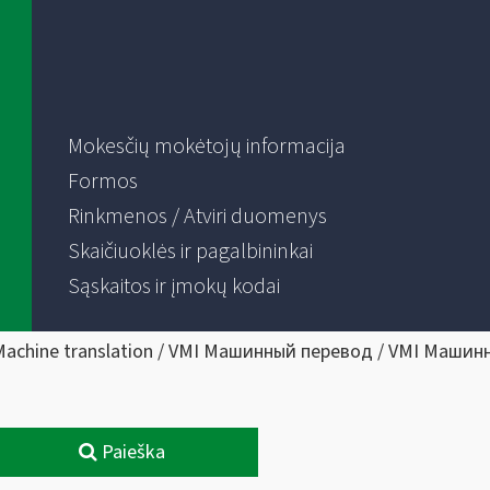
Mokesčių mokėtojų informacija
Formos
Rinkmenos / Atviri duomenys
Skaičiuoklės ir pagalbininkai
Sąskaitos ir įmokų kodai
Machine translation / VMI Машинный перевод / VMI Машин
Paieška