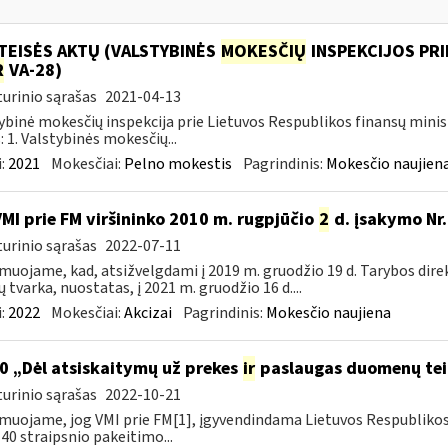
TEISĖS AKTŲ (VALSTYBINĖS
MOKESČIŲ
INSPEKCIJOS PRI
R
VA-28)
urinio sąrašas
2021-04-13
ybinė mokesčių inspekcija prie Lietuvos Respublikos finansų minis
: 1. Valstybinės mokesčių...
:
2021
Mokesčiai:
Pelno mokestis
Pagrindinis:
Mokesčio naujien
VMI prie FM viršininko 2010 m. rugpjūčio
2
d. įsakymo Nr.
urinio sąrašas
2022-07-11
muojame, kad, atsižvelgdami į 2019 m. gruodžio 19 d. Tarybos dire
ų tvarka, nuostatas, į 2021 m. gruodžio 16 d....
:
2022
Mokesčiai:
Akcizai
Pagrindinis:
Mokesčio naujiena
0 „Dėl atsiskaitymų už prekes
ir
paslaugas duomenų tei
urinio sąrašas
2022-10-21
muojame, jog VMI prie FM[1], įgyvendindama Lietuvos Respubliko
40 straipsnio pakeitimo...