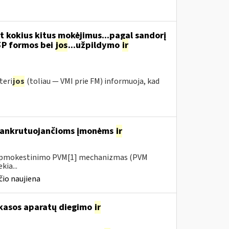
t kokius kitus mokėjimus...pagal sandorį
5P formos bei
jos
...užpildymo
ir
teri
jos
(toliau ― VMI prie FM) informuoja, kad
 bankrutuojančioms įmonėms
ir
io apmokestinimo PVM[1] mechanizmas (PVM
kia...
io naujiena
 kasos aparatų diegimo
ir