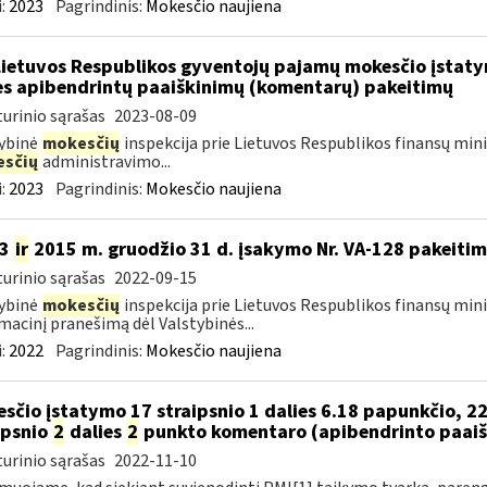
:
2023
Pagrindinis:
Mokesčio naujiena
Lietuvos Respublikos gyventojų pajamų mokesčio įstat
es apibendrintų paaiškinimų (komentarų) pakeitimų
urinio sąrašas
2023-08-09
ybinė
mokesčių
inspekcija prie Lietuvos Respublikos finansų min
sčių
administravimo...
:
2023
Pagrindinis:
Mokesčio naujiena
13
ir
2015 m. gruodžio 31 d. įsakymo Nr. VA-128 pakeiti
urinio sąrašas
2022-09-15
ybinė
mokesčių
inspekcija prie Lietuvos Respublikos finansų mini
macinį pranešimą dėl Valstybinės...
:
2022
Pagrindinis:
Mokesčio naujiena
sčio įstatymo 17 straipsnio 1 dalies 6.18 papunkčio, 22
ipsnio
2
dalies
2
punkto komentaro (apibendrinto paaiš
urinio sąrašas
2022-11-10