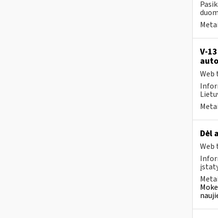
Pasik
duome
Metai
V-13
auto
Web t
Infor
Lietuv
Metai
Dėl 
Web t
Infor
įstat
Metai
Mokes
nauji