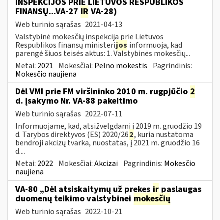
INSPEKCIJOS PRIE LIETUVOS RESPUBLIKOS
FINANSŲ...VA-27
IR
VA-28)
Web turinio sąrašas
2021-04-13
Valstybinė mokesčių inspekcija prie Lietuvos
Respublikos finansų ministeri
jos
informuoja, kad
parengė šiuos teisės aktus: 1. Valstybinės mokesčių...
Metai:
2021
Mokesčiai:
Pelno mokestis
Pagrindinis:
Mokesčio naujiena
Dėl VMI prie FM viršininko 2010 m. rugpjūčio
2
d. įsakymo Nr. VA-88 pakeitimo
Web turinio sąrašas
2022-07-11
Informuojame, kad, atsižvelgdami į 2019 m. gruodžio 19
d. Tarybos direktyvos (ES) 2020/26
2
, kuria nustatoma
bendroji akcizų tvarka, nuostatas, į 2021 m. gruodžio 16
d....
Metai:
2022
Mokesčiai:
Akcizai
Pagrindinis:
Mokesčio
naujiena
VA-80 „Dėl atsiskaitymų už prekes
ir
paslaugas
duomenų teikimo valstybinei
mokesčių
Web turinio sąrašas
2022-10-21