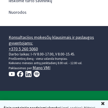
Ieškome turto savininkų
Nuorodos
Konsultacijos mokesčių klausimais ir paslaugos
gyventojams:
+370 5 260 5060
Darbo laikas: I-IV 8.00-17.00, V 8.00-15.45.
Prieššventinę dieną - viena valanda trumpiau.
Kiekvieno mėnesio antrą penktadienį 8.00 val. - 12.00 val.
Mano VMI
Paklausimas per
Valstybinė mokesčių inspekcija prie Lietuvos
U
Šioje svetainėje naudojami slapukai
(angl. cookies). Būtinieji