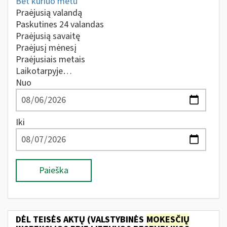
Bet kuriuo metu
Praėjusią valandą
Paskutines 24 valandas
Praėjusią savaitę
Praėjusį mėnesį
Praėjusiais metais
Laikotarpyje…
Nuo
Iki
Paieška
DĖL TEISĖS AKTŲ (VALSTYBINĖS
MOKESČIŲ