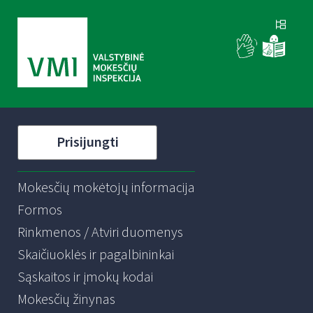
Prisijungti
Mokesčių mokėtojų informacija
Formos
Rinkmenos / Atviri duomenys
Skaičiuoklės ir pagalbininkai
Sąskaitos ir įmokų kodai
Mokesčių žinynas