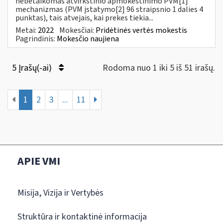
nebetaikomas atvirkštinio apmokestinimo PVM[1]
mechanizmas (PVM įstatymo[2] 96 straipsnio 1 dalies 4
punktas), tais atvejais, kai prekes tiekia...
Metai:
2022
Mokesčiai:
Pridėtinės vertės mokestis
Pagrindinis:
Mokesčio naujiena
5 Įrašų(-ai)
Rodoma nuo 1 iki 5 iš 51 irašų.
1
2
3
...
11
APIE VMI
Misija, Vizija ir Vertybės
Struktūra ir kontaktinė informacija