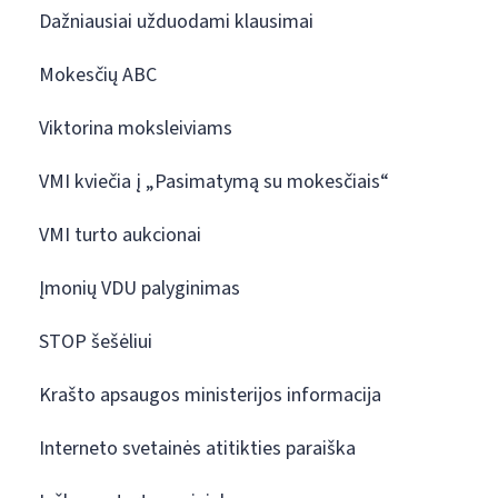
Dažniausiai užduodami klausimai
Mokesčių ABC
Viktorina moksleiviams
VMI kviečia į „Pasimatymą su mokesčiais“
VMI turto aukcionai
Įmonių VDU palyginimas
STOP šešėliui
Krašto apsaugos ministerijos informacija
Interneto svetainės atitikties paraiška