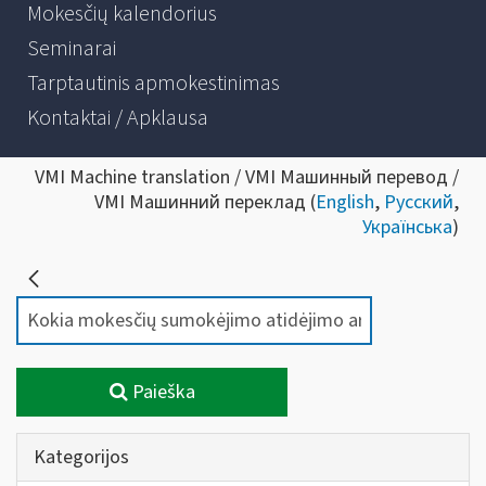
Mokesčių kalendorius
Seminarai
Tarptautinis apmokestinimas
Kontaktai / Apklausa
VMI Machine translation / VMI Машинный перевод /
VMI Машинний переклад (
English
,
Русский
,
Українська
)
Paieška
Kategorijos