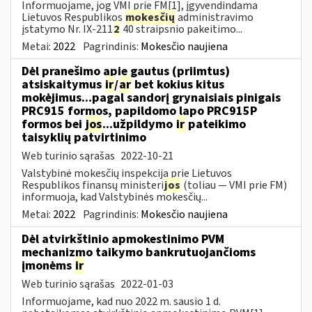
Informuojame, jog VMI prie FM[1], įgyvendindama
Lietuvos Respublikos
mokesčių
administravimo
įstatymo Nr. IX-211
2
40 straipsnio pakeitimo...
Metai:
2022
Pagrindinis:
Mokesčio naujiena
Dėl pranešimo apie gautus (priimtus)
atsiskaitymus
ir
/
ar
bet kokius kitus
mokėjimus...pagal sandorį grynaisiais pinigais
PRC915 formos, papildomo lapo PRC915P
formos bei
jos
...užpildymo
ir
pateikimo
taisyklių patvirtinimo
Web turinio sąrašas
2022-10-21
Valstybinė mokesčių inspekcija prie Lietuvos
Respublikos finansų ministeri
jos
(toliau ― VMI prie FM)
informuoja, kad Valstybinės mokesčių...
Metai:
2022
Pagrindinis:
Mokesčio naujiena
Dėl atvirkštinio apmokestinimo PVM
mechanizmo taikymo bankrutuojančioms
įmonėms
ir
Web turinio sąrašas
2022-01-03
Informuojame, kad nuo 2022 m. sausio 1 d.