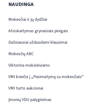
NAUDINGA
Mokesčiai ir jų dydžiai
Atsiskaitymas grynaisiais pinigais
Dažniausiai užduodami klausimai
Mokesčių ABC
Viktorina moksleiviams
VMI kviečia į „Pasimatymą su mokesčiais“
VMI turto aukcionai
Įmonių VDU palyginimas