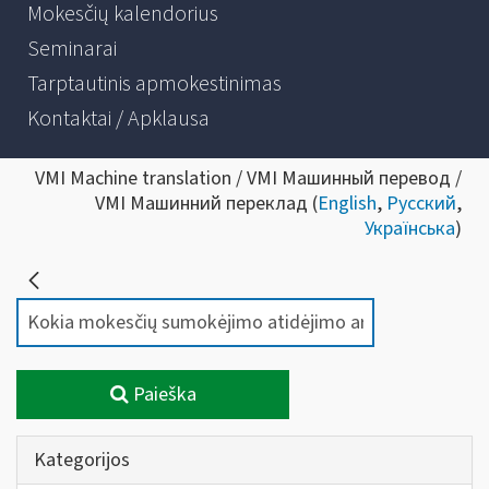
Mokesčių kalendorius
Seminarai
Tarptautinis apmokestinimas
Kontaktai / Apklausa
VMI Machine translation / VMI Машинный перевод /
VMI Машинний переклад (
English
,
Русский
,
Українська
)
Paieška
Kategorijos