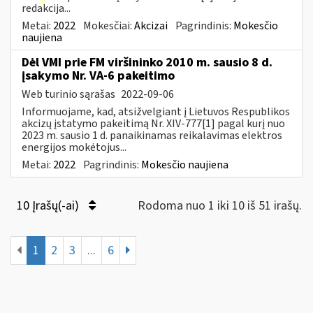
redakcija...
Metai:
2022
Mokesčiai:
Akcizai
Pagrindinis:
Mokesčio
naujiena
Dėl VMI prie FM viršininko 2010 m. sausio 8 d.
įsakymo Nr. VA-6 pakeitimo
Web turinio sąrašas
2022-09-06
Informuojame, kad, atsižvelgiant į Lietuvos Respublikos
akcizų įstatymo pakeitimą Nr. XIV-777[1] pagal kurį nuo
2023 m. sausio 1 d. panaikinamas reikalavimas elektros
energijos mokėtojus...
Metai:
2022
Pagrindinis:
Mokesčio naujiena
10 Įrašų(-ai)
Rodoma nuo 1 iki 10 iš 51 irašų.
1
2
3
...
6