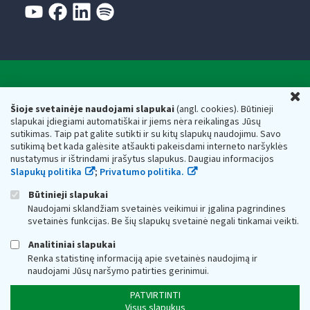
Valstybinė mokesčių inspekcija prie Lietuvos
U
Respublikos finansų ministerijos
Šioje svetainėje naudojami slapukai
(angl. cookies). Būtinieji
slapukai įdiegiami automatiškai ir jiems nėra reikalingas Jūsų
Biudžetinė įstaiga. Juridinio asmens kodas — 188659752,
sutikimas. Taip pat galite sutikti ir su kitų slapukų naudojimu. Savo
adresas: Vasario 16-osios g. 14, 01107 Vilnius, Lietuva, el.paštas:
sutikimą bet kada galėsite atšaukti pakeisdami interneto naršyklės
vmi@vmi.lt
, E. pristatymo dėžutės adresas 188659752
nustatymus ir ištrindami įrašytus slapukus. Daugiau informacijos
Duomenys apie Valstybinę mokesčių inspekciją prie Lietuvos
Slapukų politika
;
Privatumo politika.
Respublikos finansų ministerijos kaupiami ir saugomi Juridinių
asmenų registre
Būtinieji slapukai
Naudojami sklandžiam svetainės veikimui ir įgalina pagrindines
svetainės funkcijas. Be šių slapukų svetainė negali tinkamai veikti.
Analitiniai slapukai
Renka statistinę informaciją apie svetainės naudojimą ir
naudojami Jūsų naršymo patirties gerinimui.
PATVIRTINTI
Visus slapukus