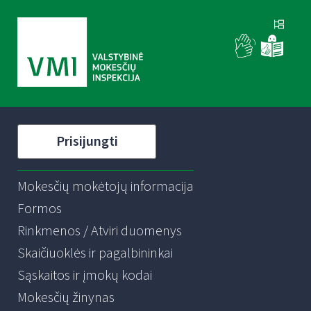
Prisijungti
Mokesčių mokėtojų informacija
Formos
Rinkmenos / Atviri duomenys
Skaičiuoklės ir pagalbininkai
Sąskaitos ir įmokų kodai
Mokesčių žinynas