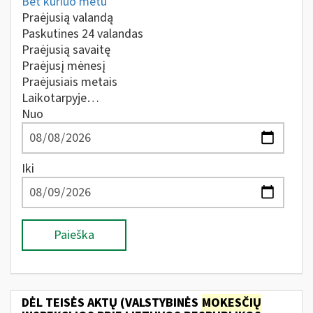
Bet kuriuo metu
Praėjusią valandą
Paskutines 24 valandas
Praėjusią savaitę
Praėjusį mėnesį
Praėjusiais metais
Laikotarpyje…
Nuo
Iki
Paieška
DĖL TEISĖS AKTŲ (VALSTYBINĖS
MOKESČIŲ