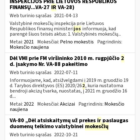
INSPEKCIJOS PRIE LIETUVOS RESPUBLIKOS
FINANSŲ...VA-27
IR
VA-28)
Web turinio sąrašas
2021-04-13
Valstybinė mokesčių inspekcija prie Lietuvos
Respublikos finansų ministeri
jos
informuoja, kad
parengė šiuos teisės aktus: 1. Valstybinės mokesčių...
Metai:
2021
Mokesčiai:
Pelno mokestis
Pagrindinis:
Mokesčio naujiena
Dėl VMI prie FM viršininko 2010 m. rugpjūčio
2
d. įsakymo Nr. VA-88 pakeitimo
Web turinio sąrašas
2022-07-11
Informuojame, kad, atsižvelgdami į 2019 m. gruodžio 19
d. Tarybos direktyvos (ES) 2020/26
2
, kuria nustatoma
bendroji akcizų tvarka, nuostatas, į 2021 m. gruodžio 16
d....
Metai:
2022
Mokesčiai:
Akcizai
Pagrindinis:
Mokesčio
naujiena
VA-80 „Dėl atsiskaitymų už prekes
ir
paslaugas
duomenų teikimo valstybinei
mokesčių
Web turinio sąrašas
2022-10-21