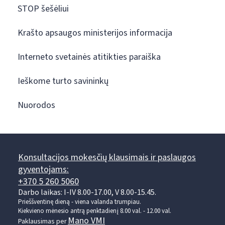
STOP šešėliui
Krašto apsaugos ministerijos informacija
Interneto svetainės atitikties paraiška
Ieškome turto savininkų
Nuorodos
Konsultacijos mokesčių klausimais ir paslaugos
gyventojams:
+370 5 260 5060
Darbo laikas: I-IV 8.00-17.00, V 8.00-15.45.
Prieššventinę dieną - viena valanda trumpiau.
Kiekvieno mėnesio antrą penktadienį 8.00 val. - 12.00 val.
Mano VMI
Paklausimas per