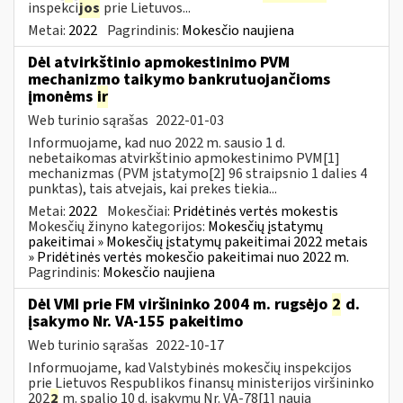
inspekci
jos
prie Lietuvos...
Metai:
2022
Pagrindinis:
Mokesčio naujiena
Dėl atvirkštinio apmokestinimo PVM
mechanizmo taikymo bankrutuojančioms
įmonėms
ir
Web turinio sąrašas
2022-01-03
Informuojame, kad nuo 2022 m. sausio 1 d.
nebetaikomas atvirkštinio apmokestinimo PVM[1]
mechanizmas (PVM įstatymo[2] 96 straipsnio 1 dalies 4
punktas), tais atvejais, kai prekes tiekia...
Metai:
2022
Mokesčiai:
Pridėtinės vertės mokestis
Mokesčių žinyno kategorijos:
Mokesčių įstatymų
pakeitimai » Mokesčių įstatymų pakeitimai 2022 metais
» Pridėtinės vertės mokesčio pakeitimai nuo 2022 m.
Pagrindinis:
Mokesčio naujiena
Dėl VMI prie FM viršininko 2004 m. rugsėjo
2
d.
įsakymo Nr. VA-155 pakeitimo
Web turinio sąrašas
2022-10-17
Informuojame, kad Valstybinės mokesčių inspekcijos
prie Lietuvos Respublikos finansų ministerijos viršininko
202
2
m. spalio 10 d. įsakymu Nr. VA-78[1] nauja