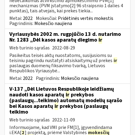
nebetaikomas atvirkštinio apmokestinimo PVM[1]
mechanizmas (PVM įstatymo[2] 96 straipsnio 1 dalies 4
punktas), tais atvejais, kai prekes tiekia...
Metai:
2022
Mokesčiai:
Pridėtinės vertės mokestis
Pagrindinis:
Mokesčio naujiena
Vyriausybės 2002 m. rugpjūčio 13 d. nutarimo
Nr. 1283 „Dėl kasos aparatų diegimo
ir
Web turinio sąrašas
2022-08-29
Pasikeitus teisės aktų nuostatoms, susijusioms su
teisiniu pagrindu nustatyti atsiskaitymų už prekes
ir
paslaugas duomenų fiksavimo tvarką, Lietuvos
Respublikos Vyriausybė...
Metai:
2022
Pagrindinis:
Mokesčio naujiena
V-137 „Dėl Lietuvos Respublikoje leidžiamų
naudoti kasos aparatų
ir
prekybos
(paslaugų...teikimo) automatų modelių sąrašo
bei Kasos aparatų
ir
prekybos (paslaugų
teikimo
Web turinio sąrašas
2022-11-09
Informuojame, kad VMI prie FM[1], įgyvendindama
i.EKA[
2
] projektą, priėmė Valstybinės
mokesčių