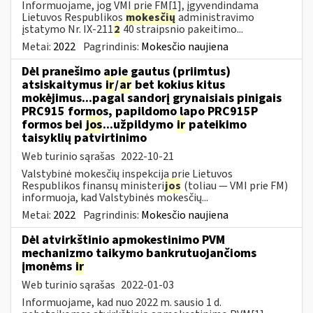
Informuojame, jog VMI prie FM[1], įgyvendindama
Lietuvos Respublikos
mokesčių
administravimo
įstatymo Nr. IX-211
2
40 straipsnio pakeitimo...
Metai:
2022
Pagrindinis:
Mokesčio naujiena
Dėl pranešimo apie gautus (priimtus)
atsiskaitymus
ir
/
ar
bet kokius kitus
mokėjimus...pagal sandorį grynaisiais pinigais
PRC915 formos, papildomo lapo PRC915P
formos bei
jos
...užpildymo
ir
pateikimo
taisyklių patvirtinimo
Web turinio sąrašas
2022-10-21
Valstybinė mokesčių inspekcija prie Lietuvos
Respublikos finansų ministeri
jos
(toliau ― VMI prie FM)
informuoja, kad Valstybinės mokesčių...
Metai:
2022
Pagrindinis:
Mokesčio naujiena
Dėl atvirkštinio apmokestinimo PVM
mechanizmo taikymo bankrutuojančioms
įmonėms
ir
Web turinio sąrašas
2022-01-03
Informuojame, kad nuo 2022 m. sausio 1 d.