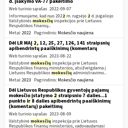
d. įsakymo VA-77 pakeitimo
Web turinio sąrašas
2022-09-07
Informuojame, kad nuo 202
2
m. rugsėjo
2
d. įsigaliojo
Valstybinės
mokesčių
inspekcijos prie Lietuvos
Respublikos finansų...
Metai:
2022
Pagrindinis:
Mokesčio naujiena
Dėl LR MAĮ
2
, 12, 25, 27, 126, 141 straipsnių
apibendrintų paaiškinimų (komentarų
Web turinio sąrašas
2023-08-22
Valstybinė
mokesčių
inspekcija prie Lietuvos
Respublikos finansų ministerijos, atsižvelgdama į
Lietuvos Respublikos
mokesčių
administravimo...
Metai:
2023
Pagrindinis:
Mokesčio naujiena
Dėl Lietuvos Respublikos gyventojų pajamų
mokesčio įstatymo
2
straipsnio 7 dalies...1
punkto
ir
8 dalies apibendrintų paaiškinimų
(komentarų) pakeitimų
Web turinio sąrašas
2023-08-09
Valstybinė
mokesčių
inspekcija prie Lietuvos
Respublikos finansų ministerijos, vadovaudamasi