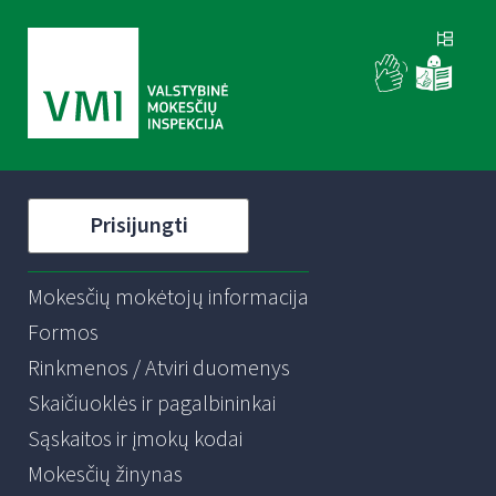
Prisijungti
Mokesčių mokėtojų informacija
Formos
Rinkmenos / Atviri duomenys
Skaičiuoklės ir pagalbininkai
Sąskaitos ir įmokų kodai
Mokesčių žinynas