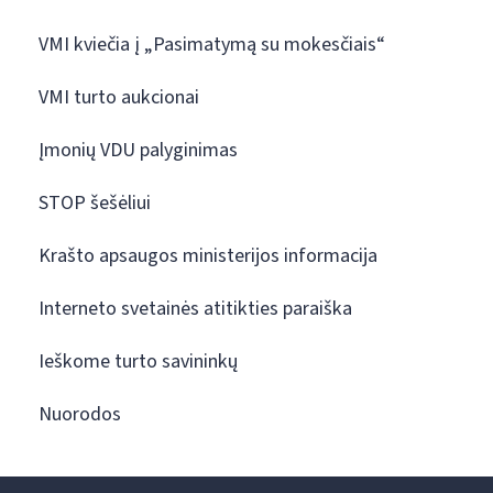
VMI kviečia į „Pasimatymą su mokesčiais“
VMI turto aukcionai
Įmonių VDU palyginimas
STOP šešėliui
Krašto apsaugos ministerijos informacija
Interneto svetainės atitikties paraiška
Ieškome turto savininkų
Nuorodos