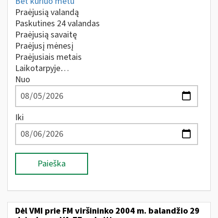
Bet kuriuo metu
Praėjusią valandą
Paskutines 24 valandas
Praėjusią savaitę
Praėjusį mėnesį
Praėjusiais metais
Laikotarpyje…
Nuo
Iki
Paieška
Dėl VMI prie FM viršininko 2004 m. balandžio 29