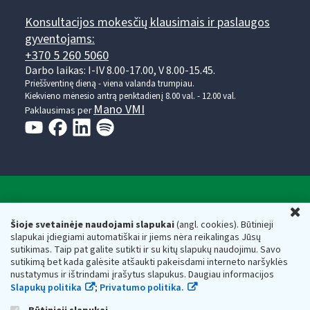
Konsultacijos mokesčių klausimais ir paslaugos
gyventojams:
+370 5 260 5060
Darbo laikas: I-IV 8.00-17.00, V 8.00-15.45.
Prieššventinę dieną - viena valanda trumpiau.
Kiekvieno mėnesio antrą penktadienį 8.00 val. - 12.00 val.
Mano VMI
Paklausimas per
Valstybinė mokesčių inspekcija prie Lietuvos
U
Respublikos finansų ministerijos
Šioje svetainėje naudojami slapukai
(angl. cookies). Būtinieji
slapukai įdiegiami automatiškai ir jiems nėra reikalingas Jūsų
Biudžetinė įstaiga. Juridinio asmens kodas — 188659752,
sutikimas. Taip pat galite sutikti ir su kitų slapukų naudojimu. Savo
adresas: Vasario 16-osios g. 14, 01107 Vilnius, Lietuva, el.paštas:
sutikimą bet kada galėsite atšaukti pakeisdami interneto naršyklės
vmi@vmi.lt
, E. pristatymo dėžutės adresas 188659752
nustatymus ir ištrindami įrašytus slapukus. Daugiau informacijos
Duomenys apie Valstybinę mokesčių inspekciją prie Lietuvos
Slapukų politika
;
Privatumo politika.
Respublikos finansų ministerijos kaupiami ir saugomi Juridinių
asmenų registre