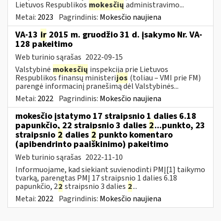
Lietuvos Respublikos
mokesčių
administravimo...
Metai:
2023
Pagrindinis:
Mokesčio naujiena
VA-13
ir
2015 m. gruodžio 31 d. įsakymo Nr. VA-
128 pakeitimo
Web turinio sąrašas
2022-09-15
Valstybinė
mokesčių
inspekcija prie Lietuvos
Respublikos finansų ministeri
jos
(toliau – VMI prie FM)
parengė informacinį pranešimą dėl Valstybinės...
Metai:
2022
Pagrindinis:
Mokesčio naujiena
mokesčio įstatymo 17 straipsnio 1 dalies 6.18
papunkčio, 22 straipsnio 3 dalies
2
...punkto, 23
straipsnio
2
dalies
2
punkto komentaro
(apibendrinto paaiškinimo) pakeitimo
Web turinio sąrašas
2022-11-10
Informuojame, kad siekiant suvienodinti PMĮ[1] taikymo
tvarką, parengtas PMĮ 17 straipsnio 1 dalies 6.18
papunkčio, 2
2
straipsnio 3 dalies
2
...
Metai:
2022
Pagrindinis:
Mokesčio naujiena