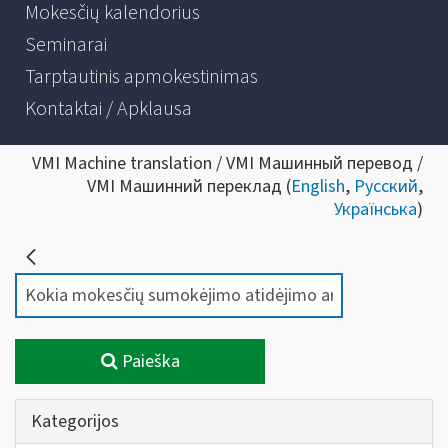
Mokesčių kalendorius
Seminarai
Tarptautinis apmokestinimas
Kontaktai / Apklausa
VMI Machine translation / VMI Машинный перевод /
VMI Машинний переклад (
English
,
Русский
,
Українська
)
Paieška
Kategorijos