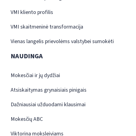
VMI kliento profilis
VMI skaitmeninė transformacija
Vienas langelis prievolėms valstybei sumokėti
NAUDINGA
Mokesčiai ir jų dydžiai
Atsiskaitymas grynaisiais pinigais
Dažniausiai užduodami klausimai
Mokesčių ABC
Viktorina moksleiviams