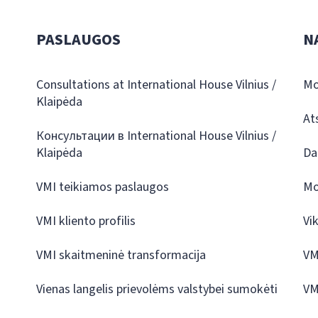
PASLAUGOS
N
Consultations at International House Vilnius /
Mo
Klaipėda
At
Консультации в International House Vilnius /
Klaipėda
Da
VMI teikiamos paslaugos
Mo
VMI kliento profilis
Vi
VMI skaitmeninė transformacija
VM
Vienas langelis prievolėms valstybei sumokėti
VM