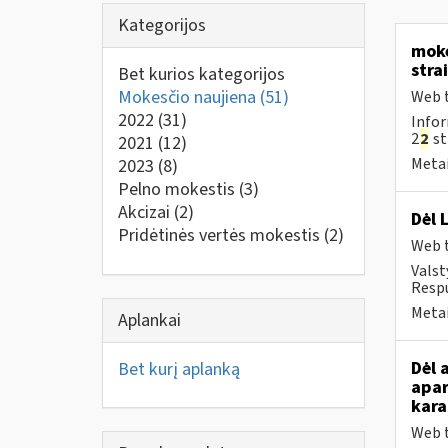
Kategorijos
moke
stra
Bet kurios kategorijos
Mokesčio naujiena
(51)
Web t
2022
(31)
Infor
2
2
st
2021
(12)
Metai
2023
(8)
Pelno mokestis
(3)
Akcizai
(2)
Dėl 
Pridėtinės vertės mokestis
(2)
Web t
Valst
Respu
Metai
Aplankai
Dėl 
Bet kurį aplanką
apar
kara
Web t