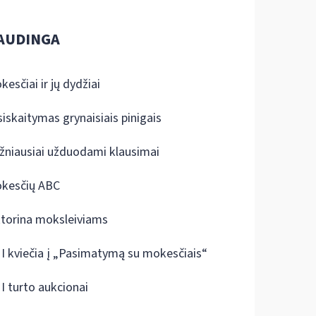
AUDINGA
kesčiai ir jų dydžiai
siskaitymas grynaisiais pinigais
žniausiai užduodami klausimai
kesčių ABC
ktorina moksleiviams
I kviečia į „Pasimatymą su mokesčiais“
I turto aukcionai