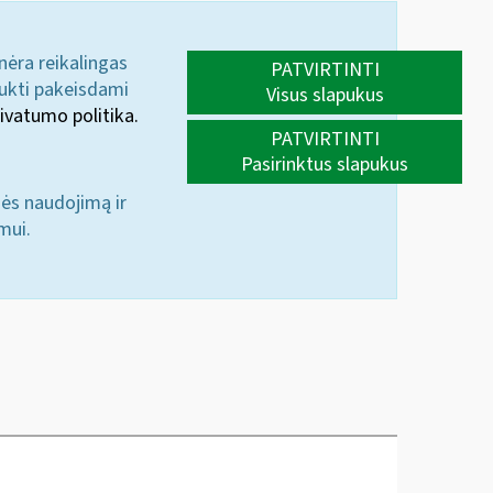
 nėra reikalingas
PATVIRTINTI
aukti pakeisdami
Visus slapukus
ivatumo politika.
PATVIRTINTI
Pasirinktus slapukus
nės naudojimą ir
mui.