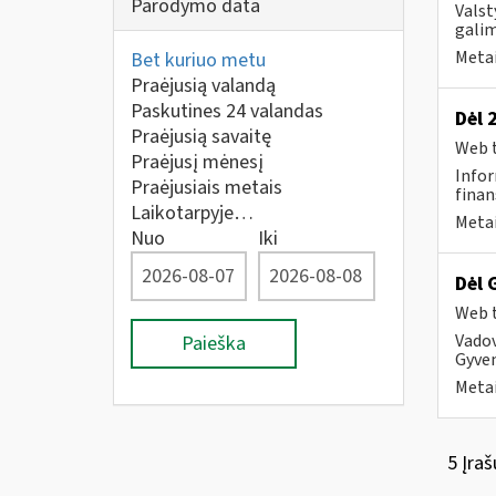
Parodymo data
Valst
galim
Metai
Bet kuriuo metu
Praėjusią valandą
Paskutines 24 valandas
Dėl 
Praėjusią savaitę
Web t
Praėjusį mėnesį
Infor
Praėjusiais metais
finan
Laikotarpyje…
Metai
Nuo
Iki
Dėl 
Web t
Vado
Paieška
Gyven
Metai
5 Įraš