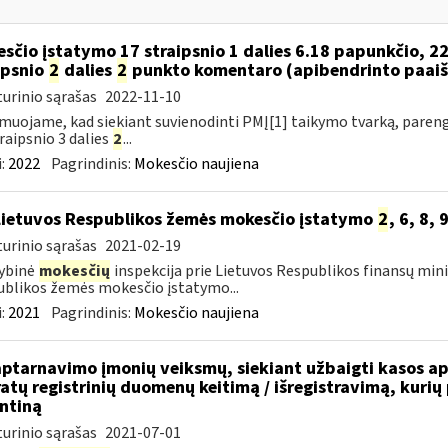
sčio įstatymo 17 straipsnio 1 dalies 6.18 papunkčio, 22
ipsnio
2
dalies
2
punkto komentaro (apibendrinto paaiš
urinio sąrašas
2022-11-10
muojame, kad siekiant suvienodinti PMĮ[1] taikymo tvarką, parengt
raipsnio 3 dalies
2
...
:
2022
Pagrindinis:
Mokesčio naujiena
Lietuvos Respublikos žemės mokesčio įstatymo
2
, 6, 8, 
urinio sąrašas
2021-02-19
ybinė
mokesčių
inspekcija prie Lietuvos Respublikos finansų mini
blikos žemės mokesčio įstatymo...
:
2021
Pagrindinis:
Mokesčio naujiena
aptarnavimo įmonių veiksmų, siekiant užbaigti kasos apa
atų registrinių duomenų keitimą / išregistravimą, kurių
ntiną
urinio sąrašas
2021-07-01