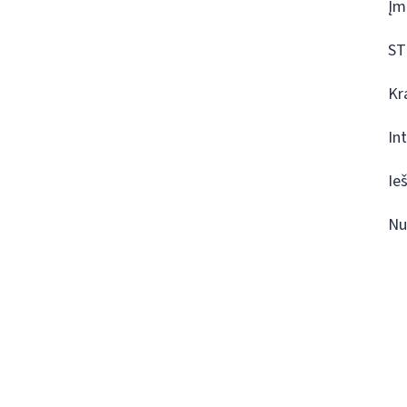
Įm
ST
Kr
In
Ie
Nu