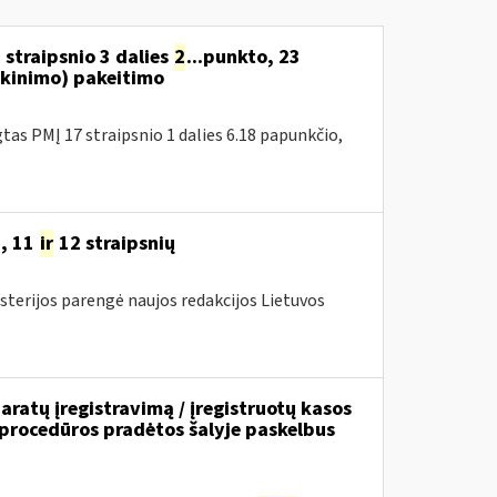
 straipsnio 3 dalies
2
...punkto, 23
kinimo) pakeitimo
as PMĮ 17 straipsnio 1 dalies 6.18 papunkčio,
9, 11
ir
12 straipsnių
sterijos parengė naujos redakcijos Lietuvos
ratų įregistravimą / įregistruotų kasos
 procedūros pradėtos šalyje paskelbus