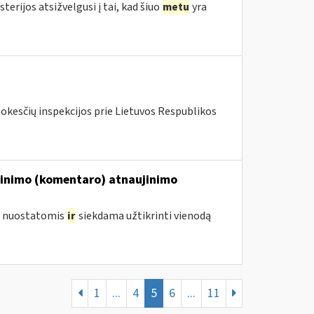
erijos atsižvelgusi į tai, kad šiuo
metu
yra
mokesčių inspekcijos prie Lietuvos Respublikos
škinimo (komentaro) atnaujinimo
ų nuostatomis
ir
siekdama užtikrinti vienodą
1
...
4
5
6
...
11