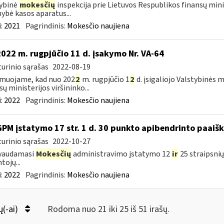
ybinė
mokesčių
inspekcija prie Lietuvos Respublikos finansų minist
ybė kasos aparatus...
:
2021
Pagrindinis:
Mokesčio naujiena
2022 m. rugpjūčio 11 d. įsakymo Nr. VA-64
urinio sąrašas
2022-08-19
muojame, kad nuo 202
2
m. rugpjūčio 1
2
d. įsigaliojo Valstybinės 
sų ministerijos viršininko...
:
2022
Pagrindinis:
Mokesčio naujiena
GPM įstatymo 17 str. 1 d. 30 punkto apibendrinto paai
urinio sąrašas
2022-10-27
vaudamasi
Mokesčių
administravimo įstatymo 12
ir
25 straipsni
tojų...
:
2022
Pagrindinis:
Mokesčio naujiena
ų(-ai)
Rodoma nuo 21 iki 25 iš 51 irašų.