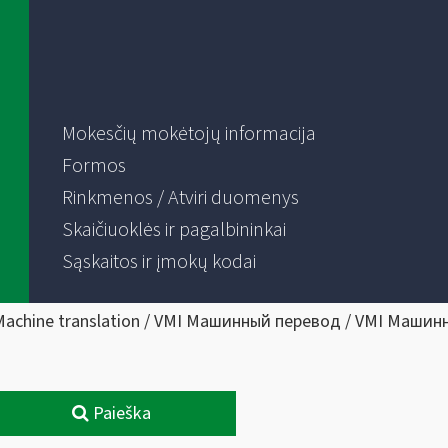
Mokesčių mokėtojų informacija
Formos
Rinkmenos / Atviri duomenys
Skaičiuoklės ir pagalbininkai
Sąskaitos ir įmokų kodai
Machine translation / VMI Машинный перевод / VMI Машин
Paieška