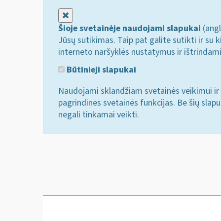
Uždaryti
Šioje svetainėje naudojami slapukai
(angl
Jūsų sutikimas. Taip pat galite sutikti ir s
interneto naršyklės nustatymus ir ištrindam
Būtinieji slapukai
Naudojami sklandžiam svetainės veikimui ir 
pagrindines svetainės funkcijas. Be šių slap
negali tinkamai veikti.