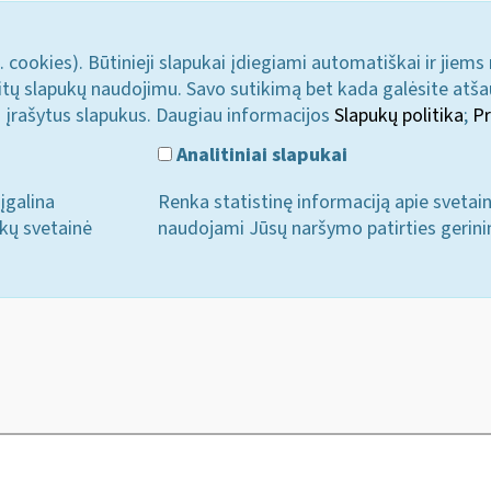
. cookies). Būtinieji slapukai įdiegiami automatiškai ir jiems
u kitų slapukų naudojimu. Savo sutikimą bet kada galėsite atš
i įrašytus slapukus. Daugiau informacijos
Slapukų politika
;
Pr
Analitiniai slapukai
įgalina
Renka statistinę informaciją apie svetai
ukų svetainė
naudojami Jūsų naršymo patirties gerini