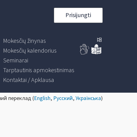
Prisijungti
Mokesčių žinynas
Mokesčių kalendorius
Seminarai
Tarptautinis apmokestinimas
Kontaktai / Apklausa
ний переклад (
English
,
Русский
,
Українська
)