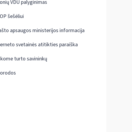
onių VDU palyginimas
OP šešėliui
ašto apsaugos ministerijos informacija
terneto svetainės atitikties paraiška
škome turto savininkų
orodos