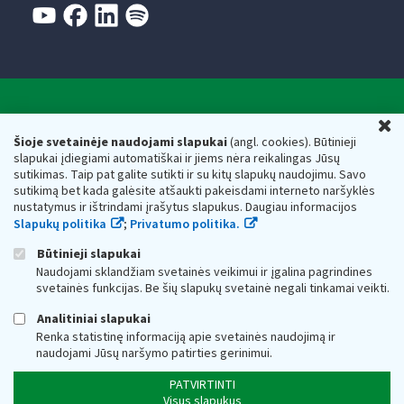
Valstybinė mokesčių inspekcija prie Lietuvos
U
Respublikos finansų ministerijos
Šioje svetainėje naudojami slapukai
(angl. cookies). Būtinieji
slapukai įdiegiami automatiškai ir jiems nėra reikalingas Jūsų
Biudžetinė įstaiga. Juridinio asmens kodas — 188659752,
sutikimas. Taip pat galite sutikti ir su kitų slapukų naudojimu. Savo
adresas: Vasario 16-osios g. 14, 01107 Vilnius, Lietuva, el.paštas:
sutikimą bet kada galėsite atšaukti pakeisdami interneto naršyklės
vmi@vmi.lt
, E. pristatymo dėžutės adresas 188659752
nustatymus ir ištrindami įrašytus slapukus. Daugiau informacijos
Duomenys apie Valstybinę mokesčių inspekciją prie Lietuvos
Slapukų politika
;
Privatumo politika.
Respublikos finansų ministerijos kaupiami ir saugomi Juridinių
asmenų registre
Būtinieji slapukai
Naudojami sklandžiam svetainės veikimui ir įgalina pagrindines
svetainės funkcijas. Be šių slapukų svetainė negali tinkamai veikti.
Analitiniai slapukai
Renka statistinę informaciją apie svetainės naudojimą ir
naudojami Jūsų naršymo patirties gerinimui.
PATVIRTINTI
Visus slapukus