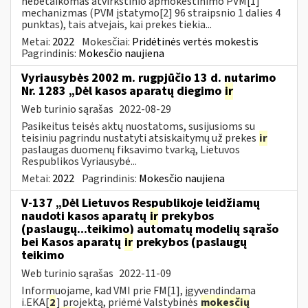
nebetaikomas atvirkštinio apmokestinimo PVM[1]
mechanizmas (PVM įstatymo[2] 96 straipsnio 1 dalies 4
punktas), tais atvejais, kai prekes tiekia...
Metai:
2022
Mokesčiai:
Pridėtinės vertės mokestis
Pagrindinis:
Mokesčio naujiena
Vyriausybės 2002 m. rugpjūčio 13 d. nutarimo
Nr. 1283 „Dėl kasos aparatų diegimo
ir
Web turinio sąrašas
2022-08-29
Pasikeitus teisės aktų nuostatoms, susijusioms su
teisiniu pagrindu nustatyti atsiskaitymų už prekes
ir
paslaugas duomenų fiksavimo tvarką, Lietuvos
Respublikos Vyriausybė...
Metai:
2022
Pagrindinis:
Mokesčio naujiena
V-137 „Dėl Lietuvos Respublikoje leidžiamų
naudoti kasos aparatų
ir
prekybos
(paslaugų...teikimo) automatų modelių sąrašo
bei Kasos aparatų
ir
prekybos (paslaugų
teikimo
Web turinio sąrašas
2022-11-09
Informuojame, kad VMI prie FM[1], įgyvendindama
i.EKA[
2
] projektą, priėmė Valstybinės
mokesčių