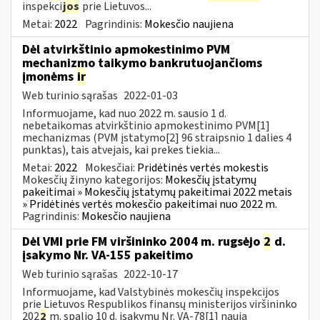
inspekci
jos
prie Lietuvos...
Metai:
2022
Pagrindinis:
Mokesčio naujiena
Dėl atvirkštinio apmokestinimo PVM
mechanizmo taikymo bankrutuojančioms
įmonėms
ir
Web turinio sąrašas
2022-01-03
Informuojame, kad nuo 2022 m. sausio 1 d.
nebetaikomas atvirkštinio apmokestinimo PVM[1]
mechanizmas (PVM įstatymo[2] 96 straipsnio 1 dalies 4
punktas), tais atvejais, kai prekes tiekia...
Metai:
2022
Mokesčiai:
Pridėtinės vertės mokestis
Mokesčių žinyno kategorijos:
Mokesčių įstatymų
pakeitimai » Mokesčių įstatymų pakeitimai 2022 metais
» Pridėtinės vertės mokesčio pakeitimai nuo 2022 m.
Pagrindinis:
Mokesčio naujiena
Dėl VMI prie FM viršininko 2004 m. rugsėjo
2
d.
įsakymo Nr. VA-155 pakeitimo
Web turinio sąrašas
2022-10-17
Informuojame, kad Valstybinės mokesčių inspekcijos
prie Lietuvos Respublikos finansų ministerijos viršininko
202
2
m. spalio 10 d. įsakymu Nr. VA-78[1] nauja