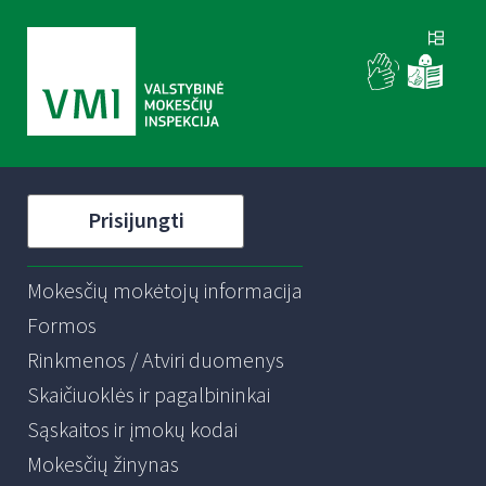
Prisijungti
Mokesčių mokėtojų informacija
Formos
Rinkmenos / Atviri duomenys
Skaičiuoklės ir pagalbininkai
Sąskaitos ir įmokų kodai
Mokesčių žinynas