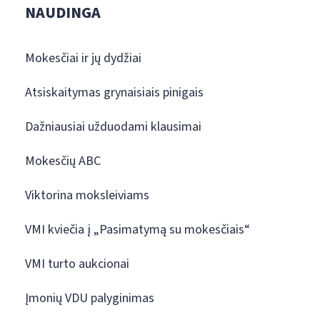
NAUDINGA
Mokesčiai ir jų dydžiai
Atsiskaitymas grynaisiais pinigais
Dažniausiai užduodami klausimai
Mokesčių ABC
Viktorina moksleiviams
VMI kviečia į „Pasimatymą su mokesčiais“
VMI turto aukcionai
Įmonių VDU palyginimas