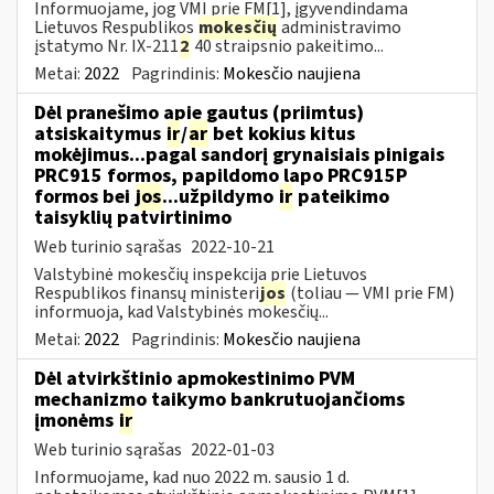
Informuojame, jog VMI prie FM[1], įgyvendindama
Lietuvos Respublikos
mokesčių
administravimo
įstatymo Nr. IX-211
2
40 straipsnio pakeitimo...
Metai:
2022
Pagrindinis:
Mokesčio naujiena
Dėl pranešimo apie gautus (priimtus)
atsiskaitymus
ir
/
ar
bet kokius kitus
mokėjimus...pagal sandorį grynaisiais pinigais
PRC915 formos, papildomo lapo PRC915P
formos bei
jos
...užpildymo
ir
pateikimo
taisyklių patvirtinimo
Web turinio sąrašas
2022-10-21
Valstybinė mokesčių inspekcija prie Lietuvos
Respublikos finansų ministeri
jos
(toliau ― VMI prie FM)
informuoja, kad Valstybinės mokesčių...
Metai:
2022
Pagrindinis:
Mokesčio naujiena
Dėl atvirkštinio apmokestinimo PVM
mechanizmo taikymo bankrutuojančioms
įmonėms
ir
Web turinio sąrašas
2022-01-03
Informuojame, kad nuo 2022 m. sausio 1 d.