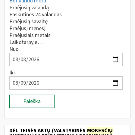
Bet kuriuo metu
Praėjusią valandą
Paskutines 24 valandas
Praėjusią savaitę
Praėjusį mėnesį
Praėjusiais metais
Laikotarpyje…
Nuo
Iki
Paieška
DĖL TEISĖS AKTŲ (VALSTYBINĖS
MOKESČIŲ