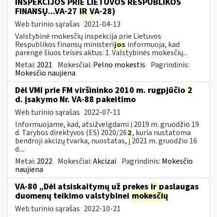
INSPEKCIJOS PRIE LIETUVOS RESPUBLIKOS
FINANSŲ...VA-27
IR
VA-28)
Web turinio sąrašas
2021-04-13
Valstybinė mokesčių inspekcija prie Lietuvos
Respublikos finansų ministeri
jos
informuoja, kad
parengė šiuos teisės aktus: 1. Valstybinės mokesčių...
Metai:
2021
Mokesčiai:
Pelno mokestis
Pagrindinis:
Mokesčio naujiena
Dėl VMI prie FM viršininko 2010 m. rugpjūčio
2
d. įsakymo Nr. VA-88 pakeitimo
Web turinio sąrašas
2022-07-11
Informuojame, kad, atsižvelgdami į 2019 m. gruodžio 19
d. Tarybos direktyvos (ES) 2020/26
2
, kuria nustatoma
bendroji akcizų tvarka, nuostatas, į 2021 m. gruodžio 16
d....
Metai:
2022
Mokesčiai:
Akcizai
Pagrindinis:
Mokesčio
naujiena
VA-80 „Dėl atsiskaitymų už prekes
ir
paslaugas
duomenų teikimo valstybinei
mokesčių
Web turinio sąrašas
2022-10-21