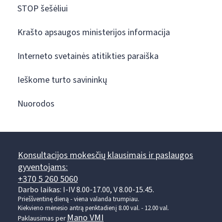
STOP šešėliui
Krašto apsaugos ministerijos informacija
Interneto svetainės atitikties paraiška
Ieškome turto savininkų
Nuorodos
Konsultacijos mokesčių klausimais ir paslaugos
gyventojams:
+370 5 260 5060
Darbo laikas: I-IV 8.00-17.00, V 8.00-15.45.
Prieššventinę dieną - viena valanda trumpiau.
Kiekvieno mėnesio antrą penktadienį 8.00 val. - 12.00 val.
Mano VMI
Paklausimas per