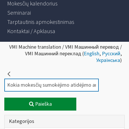
Mokesčių kalendorius
Seminarai
Tarptautinis apmokestinimas
Kontaktai / Apklausa
VMI Machine translation / VMI Машинный перевод /
VMI Машинний переклад (
English
,
Русский
,
Українська
)
Paieška
Kategorijos