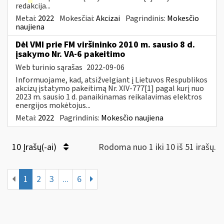
redakcija...
Metai:
2022
Mokesčiai:
Akcizai
Pagrindinis:
Mokesčio
naujiena
Dėl VMI prie FM viršininko 2010 m. sausio 8 d.
įsakymo Nr. VA-6 pakeitimo
Web turinio sąrašas
2022-09-06
Informuojame, kad, atsižvelgiant į Lietuvos Respublikos
akcizų įstatymo pakeitimą Nr. XIV-777[1] pagal kurį nuo
2023 m. sausio 1 d. panaikinamas reikalavimas elektros
energijos mokėtojus...
Metai:
2022
Pagrindinis:
Mokesčio naujiena
10 Įrašų(-ai)
Rodoma nuo 1 iki 10 iš 51 irašų.
1
2
3
...
6